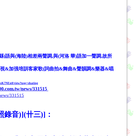
四縣)語與(海陸)相差兩聲調,與(河洛 華)語加一聲調,故所
手,且重視&加强培訓客家歌(詞曲拍&舞曲&聲韻調&樂器&唱
f4sK7NEn8/view?usp=sharing
000.com.tw/news/331515
/news/331515
錄音)](卄三)
]
：