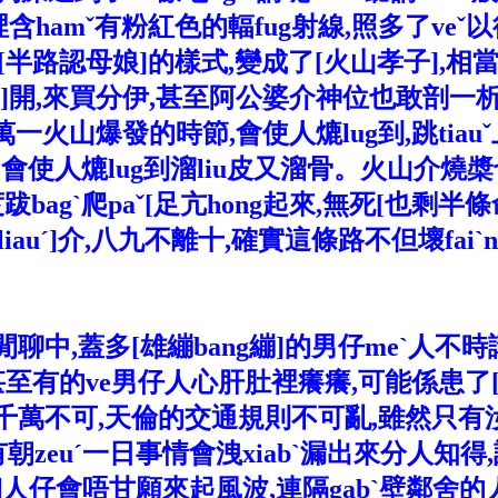
mˇ有粉紅色的輻fug射線,照多了veˇ以後,
iˊ斯就有[半路認母娘]的樣式,變成了[火山孝子
a]開,來買分伊,甚至阿公婆介神位也敢剖一析s
火山爆發的時節,會使人熝lug到,跳tiauˇ
會使人熝lug到溜liu皮又溜骨。火山介燒槳也蓋滑
bagˋ爬paˇ[足亢hong起來,無死[也剩
iauˊ]介,八九不離十,確實這條路不但壞faiˋn
中,蓋多[雄繃bang繃]的男仔meˋ人不時講：
甚至有的ve男仔人心肝肚裡癢癢,可能係患了[
如何？千萬不可,天倫的交通規則不可亂,雖然只
zeuˊ一日事情會洩xiabˋ漏出來分人知得,該
,細人仔會唔甘願來起風波,連隔gabˋ壁鄰舍的人