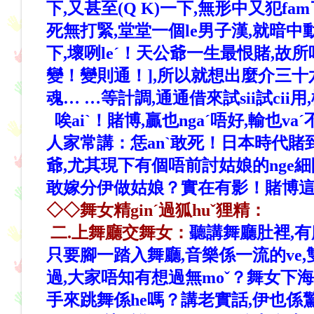
下,又甚至(Q K)一下,無形中又犯fa
死無打緊,堂堂一個le男子漢,就暗中動歪
下,壞咧leˊ！天公爺一生最恨賭,故
變！變則通！],所以就想出麼介三十六計,所
魂… …等計調,通通借來試sii試cii
唉aiˋ！賭博,贏也ngaˊ唔好,輸也v
人家常講：恁anˋ敢死！日本時代賭到
爺,尤其現下有個唔前討姑娘的nge細阿哥
敢嫁分伊做姑娘？實在有影！賭博這
◇◇舞女精ginˊ過狐huˇ狸精：
二.上舞廳交舞女：
聽講舞廳肚裡,有龐p
只要腳一踏入舞廳,音樂係一流的ve,雙
過,大家唔知有想過無moˇ？舞女下海來
手來跳舞係he嗎？講老實話,伊也係驚壞