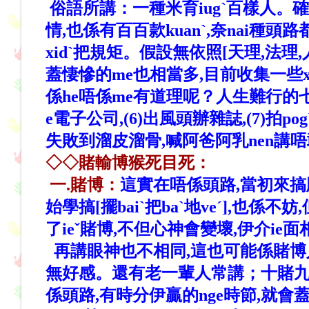
俗語所講：一種米育iugˋ百樣人。確k
情,也係有百百款kuanˋ,奈nai種
xidˋ把規矩。假設無依照[天理,法理,
蓋悽慘的me也相當多,目前收集一些xi
係he唔係me有道理呢？人生難行的七條路
e電子公司,(6)出風頭辦雜誌,(7)
失敗到溜皮溜骨,喊阿爸阿乳nen講唔
◇◇賭輸博猴死目死：
一.賭博：
這實在唔係頭路,當初來搞牌仔
始學搞[擺baiˋ把baˋ地veˊ],也
了ieˇ賭博,不但心神會變壞,伊介i
再講眼神也不相同,這也可能係賭博人家常
無好感。還有老一輩人常講；十賭九輸,贏
係頭路,有時分伊贏的nge時節,就會蓋殺牙