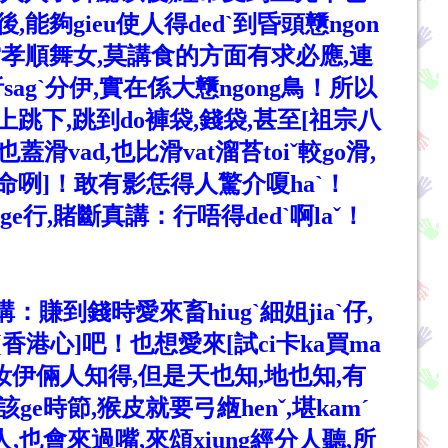
能夠gieu使人得dedˋ到昏頭戇ngon
],相當孝順舞女,莫講食的方面有求必應,連
agˋ分伊,實在係大戇ngong鳥！所以
上跳下,跳到do褲袋,錢袋,甚至[祖宗八
vad,也比滑vat溜苔toiˇ較go滑,
半條命咧]！敢有影恁得人驚介嗄haˋ！
ge行,賭斷真講：行唔得dedˋ啊laˇ！
賺到錢時愛來畜hiugˋ細姐jiaˋ仔,
香港心]吧！也想愛來[試ci卡ka買ma
有汝伊倆人知得,但是天也知,地也知,有
ge時節,猴皮就要弓緪henˇ,堪kamˊ
,也會來過嘴,來頌xiung經分人聽,所