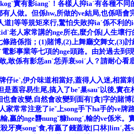
ogˋ實有影iangˋ！各樣人抑iaˊ有各種不
頭路都有人做。但係hw,所做的ve結局,也係唔
人道]等等規矩來行,驚怕失敗抑iaˊ係不利的ie
dˋ老人家常講的nge所在,麼介係[人生壞行
係指；(1)賭博,(2)上舞廳交舞女,(3)討細s
拍pogˋ電影事業等七項的nge頭路。由於過去
敢,敢係有影恁anˋ恁弄衰soiˊ人？請耐心
ieˋ,伊介味道相當好,蓋得人入迷,相當刺q
係不妨,但是蓋容易生尾,搞入了beˇ巢sauˇ以後
e面相也會改變,自然會改變到面有[貪]字的賭
常注意了ieˇ上song手下ha手的ve牌路,訓
的nge礱nungˇ糠hongˊ,輸的ve係米
爽songˋ食,有贏了錢蓋敢[口林]limˊ,甚si