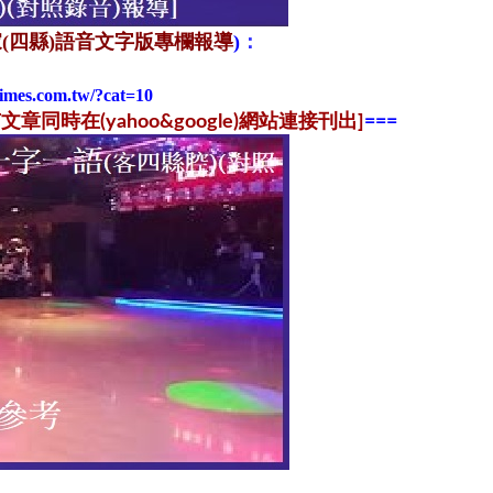
(四縣)語音文字版專欄報導
)
：
times.com.tw/?cat=10
同時在(yahoo&google)網站連接刊出]
==
=