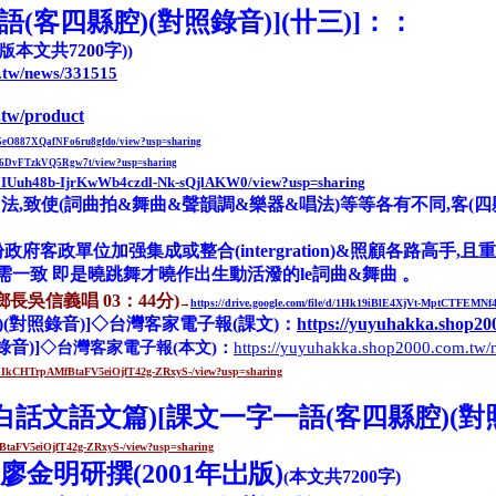
語(客四縣腔)(對照錄音)](卄三)
]
：
：
本文
共
7
200
字)
岀版
)
.tw/news/331515
.tw/product
V05eO887XQafNFo6ru8gfdo/view?usp=sharing
_36DvFTzkVQ5Rgw7t/view?usp=sharing
e/d/1IUuh48b-IjrKwWb4czdl-Nk-sQjlAKW0/view?usp=sharing
用法
,
致使(詞曲拍&舞曲&聲韻調&樂器&唱法)等等各有不同
,客(
盼政府客政單位加强集成或整合(intergration)&照顧各路高
需一致 即是曉跳舞才曉作出生動活潑的le詞曲&舞曲 。
長吳信義唱 03：44分)
→
https://drive.google.com/file/d/1Hk19iBlE4XjVt-MptCTFEMN
)(對照錄音)]◇台灣客家電子報(課文)：
https://yuyuhakka.shop2
音)]
◇台灣客家電子報(本文)：
https://yuyuhakka.shop2000.com.tw
e/d/1IkCHTrpAMfBtaFV5eiOjfT42g-ZRxyS-/view?usp=sharing
)白話文語文篇)
[課文
一字一語(客四縣腔)(對照
MfBtaFV5eiOjfT42g-ZRxyS-/view?usp=sharing
金明研撰(2001年岀版)
本文
共
7200
字)
(