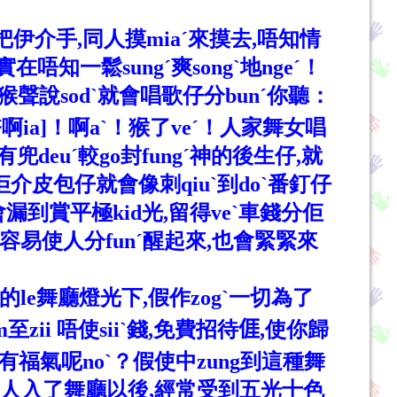
伊介手,同人摸miaˊ來摸去,唔知情
在唔知一鬆sungˊ爽songˋ地ngeˊ！
猴聲說sodˋ就會唱歌仔分bunˊ你聽：
ia]！啊aˋ！猴了veˊ！人家舞女唱
兜deuˊ較go封fungˊ神的後生仔,就
,佢介皮包仔就會像刺qiuˋ到doˋ番釘仔
漏到賞平極kid光,留得veˋ車錢分佢
e,容易使人分funˊ醒起來,也會緊緊來
色的le舞廳燈光下,假作zogˋ一切為了
m至zii 唔使siiˋ錢,免費招待
𠊎
,使你歸
有福氣呢noˋ？假使中zung到這種舞
：一般人入了舞廳以後,經常受到五光十色