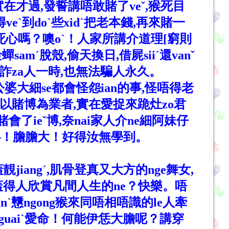
？實在才過,發誓講唔敢賭了veˇ,猴死目
eˋ到doˋ些xidˋ把老本錢,再來賭一
哥死心嗎？噢oˋ！人家所講介道理[窮則
amˊ脫殼,偷天換日,借屍siiˊ還vanˇ
係只能詐za人一時,也無法騙人永久。
,公婆大細se都會怪怨ian的事,怪唔得老
使以賭博為業者,實在愛捉來跪灶zo君
賭會了ieˇ博,奈nai家人介ne細阿妹仔
心！膽膽大！好得汝無學到。
靚jiangˊ,肌骨登真又大方的nge舞女,
人,蓋得人欣賞凡間人生的ne？快樂。唔
ˋ戇ngong猴來同唔相唔識的le人牽
)guaiˋ愛命！何能伊恁大膽呢？講穿