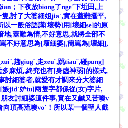
；下夜放biong了ngeˇ下坵田,上
,討了大婆細姐jiaˋ,實在蓋難擺平,
所以一般俗語講[壞勢]用[壞細se]的原
暗地,蓋難為情,不好意思,就將全部不
好意思為[壞細婆],簡罵為[壞細],
gˋ,走zeuˋ,跳tiauˇ,碰pung]
麻煩,,終究也有[身虛神弱]的樣式,
本事討細婆者,就愛有才調來分大婆細
idˋ妒tu]兩隻字都係從(女)字片,
o！朋友討細婆這件事,實在又鹹又苦噢v
汁都會向頂高流噢voˊ！所以某一個聖人戲