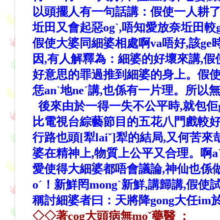
以頭擺人有一句話講：假使一人耕了neˇ
坵
田又會起惡ogˋ,唔知愛放奈坵田較
假使大婆同細婆相處啊va唔好,該ge時
因,有人解釋為：細婆的好壞來講,假
好意思的罪過推到細婆的身上。假使無
恁anˋ地neˊ講,也係有一片理。所
後來由於一得一失不公平時,就包佢giˇ有三日
比電視台綜藝節目的五花八門戲較好看,
行路也頭[犁laiˇ]犁的結局,又
婆在精神上,物質上公平又合理。啊aˋ！
愛使得大細婆都唔會議論,神仙也係做唔
oˊ！新鮮罔mongˋ新鮮,講歸講,假
稱討細婆者曰：天將降gong大任i
◇◇著cog大頭病無moˇ藥醫 ：