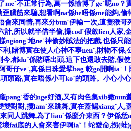
m了meˇ不正常行為,萬一係輸博了geˇ呢no
腦筋來騙,想看啊na係he唔係me能夠,偷得v
所唔會來同情,再來分bunˊ伊輸一次,這隻猴
以就半借半偷,撮codˋ假斂lien人家,金蟬s
用,樣ngiongˋ地neˊ神偷妙賊法的把戲,也
aˊ不利,賭博實在使人心神不寧nenˇ,財物不保
今,都duˊ係賭唔出頭,這下也還敢去賭,假
仔veˋ,真係目珠愛擘bagˋ較go開啊iaˋ！
項頭路,實在唔係小可koˋ的頭路。小心小
angˊ香的nge好酒,又有肉色集xib嫩nun蓋
雙對對,攬lamˋ來跳舞,實在蓋餳xiangˇ
同人跳舞,為了liauˋ係麼介東西？伊係恁an
fai底的人會來害伊啊iaˇ！蛇愛命,拐(蛙