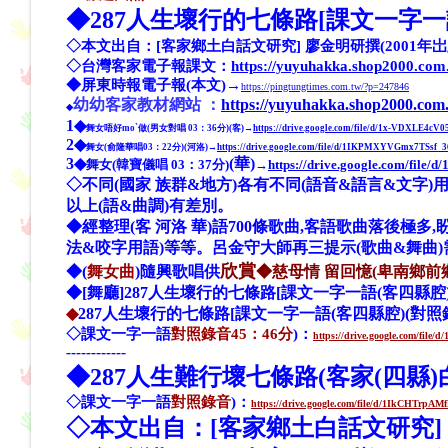
◆
287
人生壞行的七條路
[課文
一字一
◇本文出自：[客家鄉土白話文研究] 廖金明研撰(2001年
◇台灣客家電子報
課文：
https://yuyuhakka.shop2000.com
◆
屏東時報電子報(本文)→
https://pingtungtimes.com.tw/?p=247846
幼幼客家教材網站 ：
https://yuyuhakka.shop2000.com
◆
1◆
舞女唔好moˋ做(男女對唱 03：36分)(客)→
https://drive.google.com/file/d/1x-VDXLE4c
2◆
舞女(俞隆華唱03：22分)(河洛)→
https://drive.google.com/file/d/1IKPMXYVGmx7TSsf
3◆
(華)
舞女(韓寶儀唱 03：37分)
→
https://drive.google.com/fil
◇不同(國家 族群&地方)各有不同(語音&語言&文字)
以
上
(語&曲調)有差別。
◆經整理(客 河洛 華)語700條歌曲,客語歌曲落後極多,
法&咬字用語)等等。呂金守大師再三提示(歌曲&舞曲)
欣賞
◆(
舞女曲
)
隨興歌唱供
◆慈母情 留回憶(卑南鄉前鄉
◆[舞廳]287人生壞行的七條路[課文一字一語(客四縣腔
◆
287人生壞行的七條路[課文一字一語(客四縣腔)(對照錄
◇課文一字一語
對照錄音
45：46分
)：
https://drive.google.com/fil
------------
◆
287
人生難行
壞
七條路(客家(四縣
◇課文一字一語
對照錄音
)：
https://drive.google.com/file/d/1IkCHTrpA
◇本文出自：[客家鄉土白話文研究] 廖