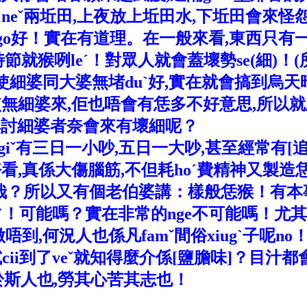
兩坵田,上夜放上坵田水,下坵田會來怪怨ian
go好！實在有道理。在一般來看,東西只有一隻
節就猴咧leˊ！對眾人就會蓋壞勢se(細)！(
使細婆同大婆無堵duˋ好,實在就會搞到烏天
細婆來,佢也唔會有恁多不好意思,所以就罵不
以無討細婆者奈會來有壞細呢？
一小吵,五日一大吵,甚至經常有[追zuiˊ,趜giu
真係大傷腦筋,不但耗hoˊ費精神又製造恁多
何苦來哉？所以又有個老伯婆講：樣般恁猴！有
可能嗎？實在非常的nge不可能嗎！尤其[嫉j
到,何況人也係凡famˇ間俗xiugˋ子呢n
使試cii到了veˇ就知得麼介係[鹽膽味]？目
m於斯人也,勞其心苦其志也！