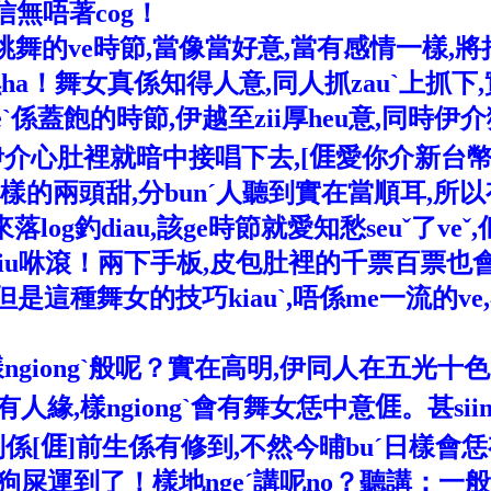
相信無唔著cog！
的ve時節,當像當好意,當有感情一樣,將把
到,嘿ha！舞女真係知得人意,同人抓zauˋ上抓下,實
係蓋飽的時節,伊越至zii厚heu意,同時伊介
同時伊介心肚裡就暗中接唱下去,[
𠊎
愛你介新台幣啊
嫂—樣的兩頭甜,分bunˊ人聽到實在當順耳,所以有
og釣diau,該ge時節就愛知愁seuˇ了veˇ
到咻xiu咻滾！兩下手板,皮包肚裡的千票百票也會
。但是這種舞女的技巧kiauˋ,唔係me一流的v
ˋ樣ngiongˋ般呢？實在高明,伊同人在五光十
有人緣,樣ngiongˋ會有舞女恁中意
𠊎
。甚sii
係[
𠊎
]前生係有修到,不然今晡buˊ日樣會恁
veˇ,狗屎運到了！樣地ngeˊ講呢no？聽講