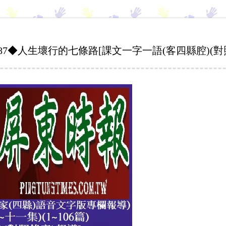
287◆人生壞行的七條路[課文一字一語(客四縣腔)(對