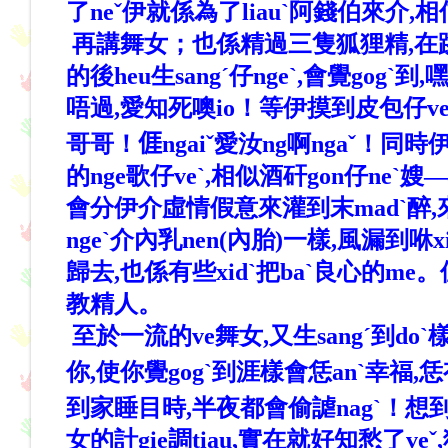
了neˇ伊就係為了liauˋ阿錢伯來介,
再講舞女；也係精過三隻狐狸精,在跳舞
的後heu生sangˊ仔ngeˋ,會覺gogˋ
唔過,愛知死噢io！等伊摸到皮包仔veˋ
哥哥！
𠊎
ngaiˇ愛汝ng啊ngaˇ！
的nge歌仔veˋ,相似酒矸gon仔neˋ
會分伊介虛情假意來灌到末madˋ醉,來落l
ngeˋ介內乳nen(內胎)一樣,風漏
歸去,也係有些xidˋ把baˋ良心的me
教精人。
至於一流的ve舞女,又生sangˊ到do
你,使你覺gogˋ到涯樣會恁anˋ幸福,恁
到家睡目時,半夜都會偷謔nagˋ！想到
女的計gie調tiau,實在就好知愁了