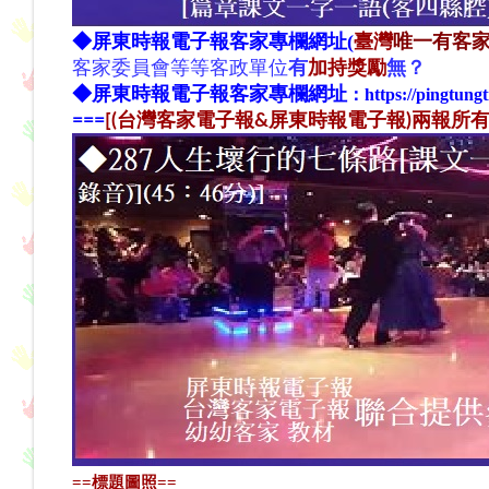
◆
屏東時報電子報
客家專欄網址(
臺灣
唯一有客家
客家
委
員
會
等等客政單位
有
加持獎勵
無？
◆
屏東時報電子報
客家專欄網址
：
https://pingtung
==
=
[(台灣客家電子報&屏東時報電子報)兩報所有文章
==標題圖照==