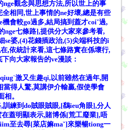
同的nge觀念與思想方法,所以世上的事
會完全相同,世上事情的ne好壞,總是有些
機會較go過多,結局搞到蓋才coiˇ過,
的nge七條路],提供分大家來參考看,
e婆,(4)花錢插政治,(5)尖端科技的i
到現在,依統計來看,這七條路實在係壞行,
看底下向大家報告的ve漫談：
iugˋ激又生趣qi,以前雖然在過年,開
,實在相當得人驚,莫講伊介輸贏,假使學會
博面相。
練到do賊眼賊眼,[鷂ieu角眼],分人
。實在蓋明顯表示,賭博係[荒工廢業],唔
im至去尋[菜店嫲maˇ]來樂暢tiong一