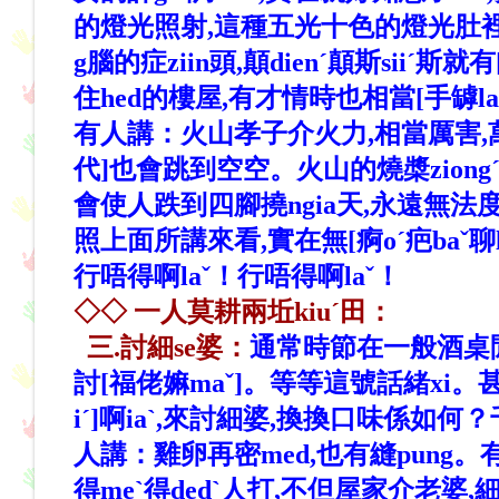
的燈光照射,這種五光十色的燈光肚裡含ha
g腦的症ziin頭,顛dienˊ顛斯si
住hed的樓屋,有才情時也相當[手罅l
有人講：火山孝子介火力,相當厲害,萬一
代]也會跳到空空。火山的燒槳ziongˊ
會使人跌到四腳撓ngia天,永遠無法度跋
照上面所講來看,實在無[痾oˊ疤baˇ聊l
行唔得啊laˇ！行唔得啊laˇ！
◇◇ 一人莫耕兩坵kiuˊ田：
三.討細se婆：
通常時節在一般酒桌閒聊
討[福佬嫲maˇ]。等等這號話緒xi。
iˊ]啊iaˋ,來討細婆,換換口味係
人講：雞卵再密med,也有縫pung。有朝
得meˋ得dedˋ人打,不但屋家介老婆