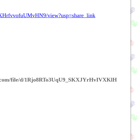
ocyXHrfvvofuUMvHN9/view?usp=share_link
gle.com/file/d/1Rjo8RTo3UqU9_SKXJYrHvIVXKlH