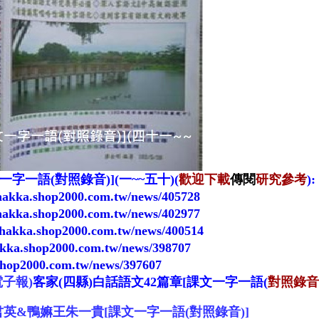
文一字一語(對照錄音)](一~~五十)
(
歡迎下載
傳閱
研究參考
)
:
uhakka.shop2000.com.tw/news/405728
uhakka.shop2000.com.tw/news/402977
uhakka.shop2000.com.tw/news/400514
akka.shop2000.com.tw/news/398707
shop2000.com.tw/news/397607
子報)
客家(四縣)
白話
語文
42篇章[課文一字一語
(
對照錄音
杜君英&鴨嫲王朱一貴[課文一字一語(對照錄音)]