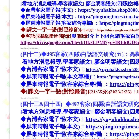
[看地方消息報導.學客家語文] 廖金明客語文(四縣腔)報
◆
台灣客家電子報(
本文
)：
https://yuyuhakka.shop2000
◆
屏東時報電子報(
本文
)：
https://pingtungtimes.com.t
◆屏東時報電子報(客家綜合專欄)
：
https://pingtungti
◆[課文一字一語(對照錄音)]
(15:46分)
：
https://drive.google.com/fil
◆
客語(四縣)聯音[聲母]
與
[韻母
]介上下組合成[客家白話
https://drive.google.com/file/d/1Ik8LPMl7yovIBIddU
-----------
(四十二)
◆495客家(四縣)白話語文研究(五)：
高
看地方消息報導.學客家語文] 廖金明客語文(四
◆
台灣客家電子報(
本文
)：
https://yuyuhakka.shop2
◆
屏東時報電子報(
本文
專欄)：
https://pingtungtim
◆屏東時報電子報(客家綜合專欄)
：
https://pin
◆[課文一字一語(對照錄音)]
：
(21:55分)(2023/2/26)
-----------
(四十三&
四十四
)
◆497客家(四縣)白話語文研究
[看地方消息報導.學客家語文] 廖金明客語文(四
◆
台灣客家電子報(
本文
)：
https://yuyuhakka.sh
◆
屏東時報電子報(
本文
)：
https://pingtungtime
◆屏東時報電子報(客家綜合專欄)
：
https://pin