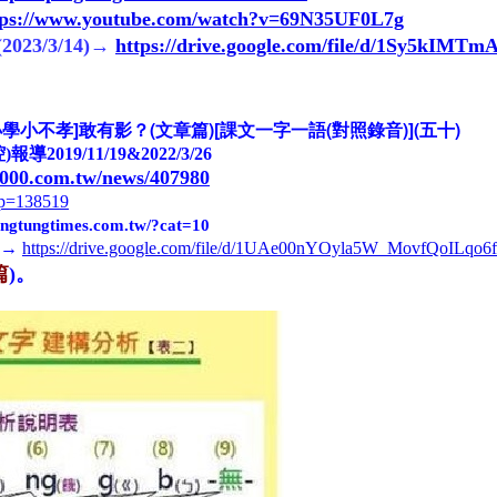
tps://www.youtube.com/watch?v=69N35UF0L7g
23/3/14)
→
https://drive.google.com/file/d/1Sy5kIM
小學小不孝]敢有影？(文章篇)[課文一字一語(對照錄音)](五十)
9/11/19&2022/3/26
2000.com.tw/news/407980
/?p=138519
pingtungtimes.com.tw/?cat=10
)→
https://drive.google.com/file/d/1UAe00nYOyla5W_MovfQoILqo6f
篇
)。