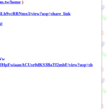
om.tw/home
)
fu8Lh9vcRRNmx3/view?usp=share_link
]
5Ww
PPYaAJHpFwiaauACUsr0dKS3BaTf2mbF/view?usp=sh