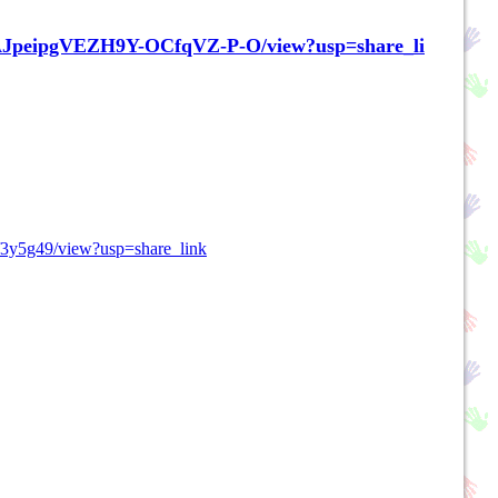
TmAJpeipgVEZH9Y-OCfqVZ-P-O/view?usp=share_li
3y5g49/view?usp=share_link