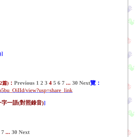
]
：
Previous
1
2
3
4
5
6
7
...
30
Next
覽：
2篇)
p5bu_OiIId/view?usp=share_link
字一語(對照錄音)
]
7
...
30
Next