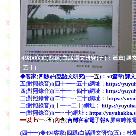
◆客家(四縣)白話語文研究(
一~
五
)：50篇章[課
五
(
對照錄音
)](
四
十
一~~五
十
)
網址
：
https://yuy
四(
對照錄音
)](
三十
一~~
四
十)
網址
：
https://yuy
三(
對照錄音
)](二
十
一~~三
十)
網址
：
https://yuy
二(
對照錄音
)](
十
一~~二
十)
網址
：
https://yuyuh
一(
對照錄音
)](
一~~
十)
網址
：
https://yuyuhakka.
==
以上(一~
五
)內
含
(
台灣客家電子報&
屏東時報電
======
(四十一)
◆494客家(四縣)白話語文研究(五)：