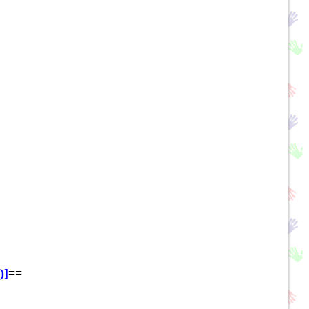
)
]
==