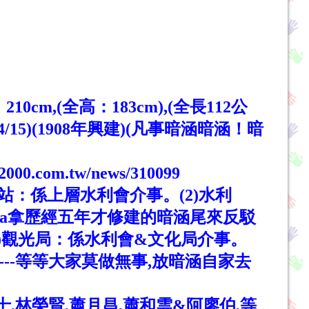
m,(全高：183cm),(全長112公
15)(1908年興建)(凡事暗涵暗涵！暗
com.tw/news/310099
站：係上層水利會介事。(2)水利
sa拿歷經五年才修建的暗涵尾來反駁
5)觀光局：係水利會&文化局介事。
----等等大家莫做無事,放暗涵自家去
,林榮賢,蕭月昌,蕭和雲&阿廖伯,等