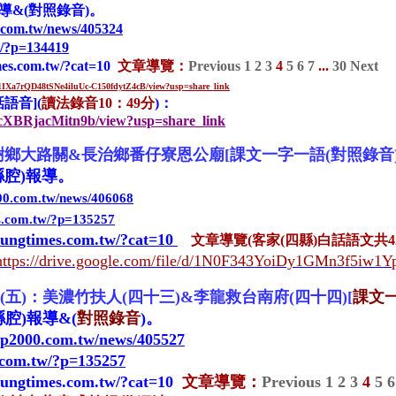
導&
(對照錄音)
。
.com.tw/news/405324
w/?p=134419
mes.com.tw/?cat=10
文章導覽
：
Previous
1
2
3
4
5
6
7
...
30
Next
e/d/1IXa7rQD48tSNe4iluUc-C150fdytZ4cB/view?usp=share_link
語音](
讀法
錄
音10
：
49
分
)
：
D6cXBRjacMitn9b/view?usp=share_link
樹鄉大路關
&長治鄉番仔寮
恩公廟[課文一字一語(對照錄音)
縣腔)報導
。
000.com.tw/news/406068
es.com.tw/?p=135257
gtungtimes.com.tw/?cat=10
文章導覽(客家(四縣)白話語文共4
https://drive.google.com/file/d/1N0F343YoiDy1GMn3f5iw1Y
(五)：美濃竹扶人(四十三)&李龍救台南府(四十四)[
課文一
縣腔)報導&
(
對照錄音
)
。
op2000.com.tw/news/405527
s.com.tw/?p=135257
gtungtimes.com.tw/?cat=10
文章導覽
：
Previous
1
2
3
4
5
6