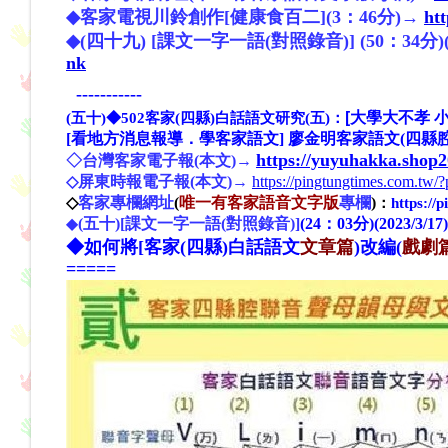
◆客家電視川鈴創作[健康食百二](3：46分)→
ht
◆(四十九) [課文一字一語(對照錄音)] (50：34分)(20
nk
-----------
[大學大不孝 
(五十)
◆502客家(四縣)白話語文研究(五)：
[看地方消息報導．學客家語文] 廖金明客家語文(四縣腔)報導201
https://yuyuhakka.shop
◇台灣客家電子報(本文)→
◇屏東時報電子報(本文)→
https://pingtungtimes.com.tw
◇
客家專欄網址
(
唯一有客家語音文字版
專欄
)
：
https://
(五十)[課文一字一語(對照錄音)]
(24：03分)(2023/3/17
◆
◆如何將[客家(四縣)白話語文
文章篇
)改編(
戲劇
=====