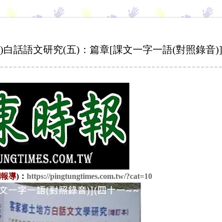
縣)白話語文研究(五)：篇章[課文一字一語(對照錄音)]
欄報導
)
：
https://pingtungtimes.com.tw/?cat=10