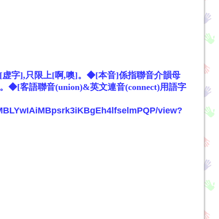
[
虚
字
],
只限
上[
啊,噢]。◆[本音]係指聯音介韻母
語聯音(union)&英文連音(connect)用語字
/1DMBLYwIAiMBpsrk3iKBgEh4lfselmPQP/view?