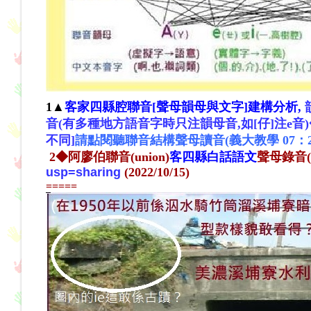
1▲
客家四縣腔聯音[聲母韻母與文字]建構分析,
音(有多種地方語音字時只注韻母音,如[仔]注e音)◆
不同]
請點閱聽聯音結構聲母讀音(義大教學 07：2
2◆
阿廖伯聯音(union)
客四
縣
白話
語
文
聲母錄音
usp=sharing
(2022/10/15)
=====