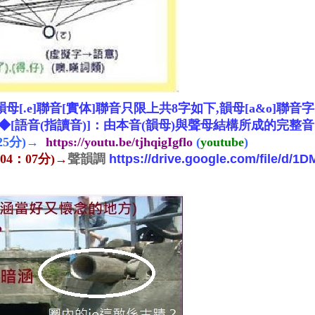
韻母[.e]聯音[
實体]
聯音
只限上共8字如下
,
韻母[a&o]聯音
字
[語音(指讀音)]：由本音(韻母)與聲母結構所成的完整音。◆[客
5分)→
https://youtu.be/tjhqigIgflo
(
youtube
)
(04：07
分)
→
聲韻調
https://drive.google.com/file/d