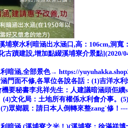
水利暗涵出水涵口,高：106cm,洞寬：210c
建設,增加點綴溪埔寮介景點](2020/04/
→ https://yuyuhakka.shop2000.
門面不修,各單位各說各話：(1)吉洋水利
利會機要秘書李兆祥先生：人建議暗涵頭佢續
。(4)文化局：土地所有權係水利會介事。(
7)眾鄉親：請日本人倒轉來整zangˋ修！--
暗涵 (溪埔寮之光！)(溪埔寮：徐滿祥博士