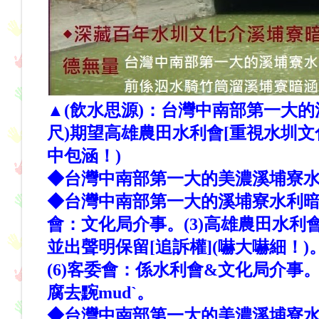
▲(飲水思源)：台灣中南部第一大的溪埔寮
尺)期望高雄農田水利會[重視水圳文化古蹟
中包涵！)
◆台灣中南部第一大的美濃溪埔寮水利暗涵,全部景色
◆台灣中南部第一大的溪埔寮水利暗涵
會：文化局介事。(3)高雄農田水
並出聲明保留[追訴權](嚇大嚇細！)
(6)客委會：係水利會&文化局介事。(
腐去黦mudˋ。
◆台灣中南部第一大的美濃溪埔寮水利