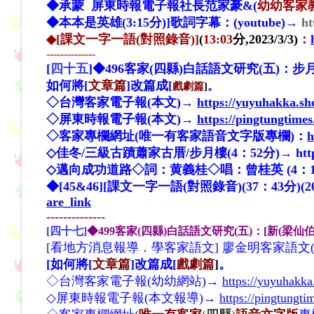
◆承蒙 屏東時報電子報社長范家豪&(
幼幼客家
◆本本是英雄(3:15分)]歌詞字幕：(youtube)→
h
◆[課文一字一語(對照錄音)]
(
13:03
分,2023/3/3)
：
--------------
[
四十五
]◆496客家(四縣)白話語文研究(五)：步月
如何將[
文章篇
]改篇成[
。
戲劇篇
]
◇台灣客家電子報(本文)→
https://yuyuhakka.s
◇屏東時報電子報(本文)→
https://pingtungtime
◇客家專欄網址(唯一有客家語音文字版專欄)：
h
◇佳冬/三級古蹟蕭家古厝/步月樓(4：52分)→
ht
◇
邁向成功道路
◇詞：黄義桂
◇唱：曾桂英 (4：
◆[45&46][課文一字一語(對照錄音)(37：43分)(202
are_link
--------------
[四十七]
◆499客家(四縣)白話語文研究(五)：[新(梁仙伯
[看地方消息報導．學客家語文] 廖金明客家語文(四縣腔
[如何將[
文章篇
]改篇成[
戲劇篇
]
。
◇台灣客家電子報(幼幼網站)→
https://yuyuhakk
◇
屏東時報電子報(本文報導)→
https://pingtungt