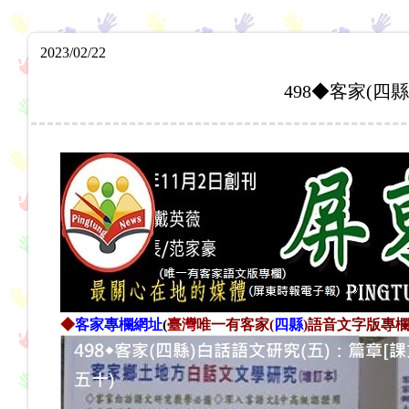
2023/02/22
498◆客家(四
◆
客家專欄網址
(
臺灣
唯一有客家
(
四縣
)
語音文字版專