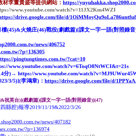
教材李董貴盛等提供網站
：
https://yuyuhakka.shop2000.c
ttps://www.youtube.com/watch?v=11JX2Km4WZI
https://drive.google.com/file/d/1OiMMoyQu9oLa786unt
樓(45)&火燒庄(46)戰役(劇戲篇)[課文一字一語(對照錄音)
hop2000.com.tw/news/406752
s.com.tw/?p=136305
ttps://pingtungtimes.com.tw/?cat=10
tps://www.youtube.com/watch?v=6ToqO8NtWCI&t=21s
14分)→
https://www.youtube.com/watch?v=MJ9UWur4
3/3/5)](李鴻章)：
https://drive.google.com/file/d/1
&祝英台)](戲劇篇)[課文一字一語(對照錄音)](47)
)報導2019/11/19
&2022/3/26
a.shop2000.com.tw/news/407182
imes.com.tw/?p=136974