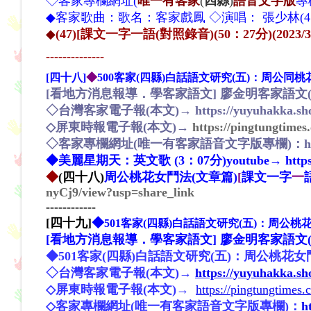
◇
客家專欄網址(
唯一有客家
(
四縣
)
語音文字版
專
◆客家歌曲：歌名：客家戲鳳 ◇演唱： 張少林(4
◆
(
47)[課文一字一語(對照錄音)
(50：27分)(2023/3
--------------
[四十八]
◆
500客家(四縣)白話語文研究(五)：
周公
同
桃
[看地方消息報導．學客家語文] 廖金明客家語文(四縣腔)報
◇台灣客家電子報(
本文
)→
https://yuyuhakka.s
◇
屏東時報電子報(本文)→
https://pingtungtime
◇
客家專欄網址(唯一有客家語音文字版專欄
)：
h
◆美麗星期天
：
英文歌 (3：07分)youtube→
htt
◆
(四十八)
周公
桃花女鬥法(文章篇)
[
課文一字
一
nyCj9/view?usp=share_link
------------
[四十九]
◆
501客家(四縣)白話語文研究(五)：周公桃
[看地方消息報導．學客家語文] 廖金明客家語文(四縣腔)報
◆501客家(四縣)白話語文研究(五)：周公桃花女鬥
◇台灣客家電子報(本文)→
https://yuyuhakka.s
◇屏東時報電子報(本文)→
https://pingtungtimes
◇客家專欄網址(唯一有客家語音文字版專欄)：
h