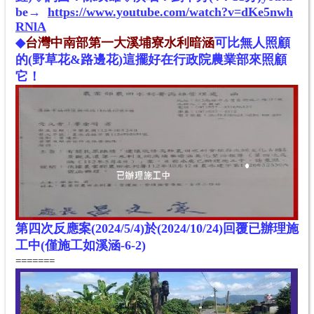
be→
https://www.youtube.com/watch?v=dKe5nwh
RNlA
◆
台灣中南部第一大溪埔寮水利暗涵
可比無人照顧
的(野草花&路邊花)這擺好在行政院農業部來照顧
它！
第四次反應案(2024/5/4)於(2024/10/24)回覆已辦理施
工中(僅施工如溪涵-6-2)
=======