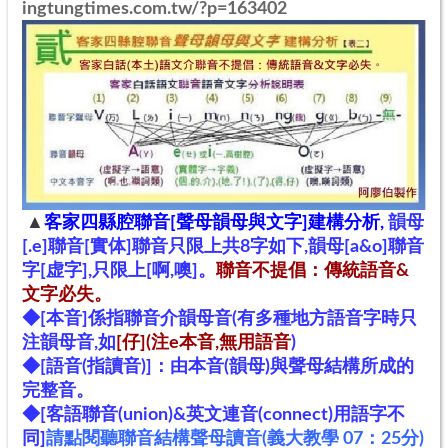
ingtungtimes.com.tw/?p=163402
▲
客家四縣腔聯音[聲母韻母與文字]建構分析,
韻母
[.e]聯音[
實体]
聯音
只限上共8字如下
,
韻母[a&o]聯音
字
[
虚
字
],
只限
上[
啊,噢]。
聯音
不提倡
：
傳統語
音&
文字必失。
◆[本音]係指聯音介韻母音(有多種地方語音字時只
注韻母音,如
[仔](注e本音
,無用語音
)
◆[語音(指讀音)]：由本音(韻母)與聲母結構所成的
完整音。
◆[客語聯音(union)&英文連音(connect)用語字不
同]
請點閱聽聯音結構聲母讀音(義大教學 07：25分)