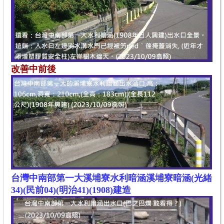
改善
中
前後
台灣中南部第一大溪埔寮水利暗涵
溪埔寮暗涵(光緒
34)(民前04)(明治41)(1908)建造