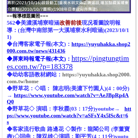
==報導標題圖照===
562◆美濃溪埔寮暗涵
改善前後
現况看圖說明報
導：(台灣中南部第一大溪埔寮水利暗涵)(2023/10/1
1)
◆台灣客家電子報(本文)：
https://yuyuhakka.shop2
000.com.tw/news/431436
https://pingtungtim
◆屏東時報電子報(本文)：
es.com.tw/?p=183378
◆幼幼客語教材網站：
https://yuyuhakka.shop2000.
com.tw/home
◆野草花：◇唱： 陳志明(美濃下竹園人)(4：00分)
→
https://www.youtube.com/watch?v=AeJBpRp4A
Q0
◆野草花◇ 演唱：李秋霞(03：17分)youtube→
htt
ps://www.youtube.com/watch?v=aSFsY4x5lSc&t=6
s
◆客家流行歌曲 路邊花
◇
製作：龍閣公司 (李董寶
錱)◇詞曲：陳双雄◇演唱：劉平芳(4：11分)youtu