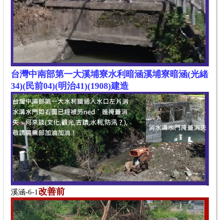
台灣中南部第一大溪埔寮水利暗涵
溪埔寮暗涵(光緒
34)(民前04)(明治41)(1908)建造
改善
前
溪涵-6-1