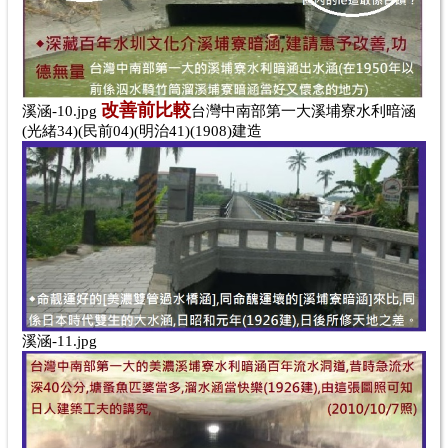
改善
前
比較
溪涵-10.jpg
台灣中南部第一大溪埔寮水利暗涵
(光緒34)(民前04)(明治41)(1908)建造
溪涵-11.jpg