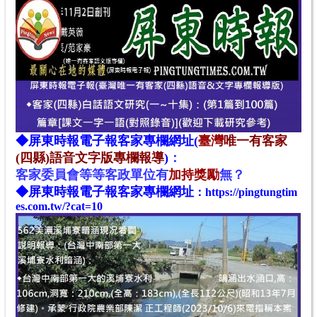
◆
屏東時報電子報
客家專欄網址(
臺灣
唯一有客家
(四縣)語音文字版專欄報導
)
：
客家
委
員
會
等等客政單位
有
加持獎勵
無？
◆
屏東時報電子報
客家專欄網址
：
https://pingtungtim
es.com.tw/?cat=10