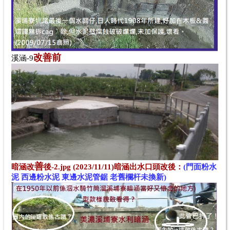
改善
前
溪涵-9
善
暗涵改
後-2.jpg (2023/11/11)暗涵出水口
頭
改後：
(門面粉水
泥 西邊粉水泥 東邊水泥管鋸 老舊欄杆未換新)