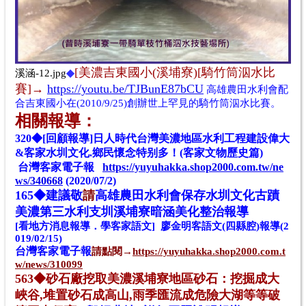
[美濃
吉東國小(
溪埔寮)[騎竹筒泅水比
溪涵-12.jpg
◆
賽]
→
https://youtu.be/TJBunE87bCU
高雄農田水利會配
合
吉東國小在(2010/9/25)創辦世上罕見的騎竹筒泅水比賽。
相
關報導：
320◆[回顧報導]日人時代台灣美濃地區水利工程建設偉大
&客家水圳文化.鄉民懷念特别多！(客家文物歷史篇)
台灣客家電子報
https://yuyuhakka.shop2000.com.tw/ne
ws/340668
(2020/07/2)
165◆
建議
敬
請
高雄農田水利會保存水圳文化古蹟
美濃第三水利支圳溪埔寮暗涵美化整治報導
[看地方消息報導．學客家語文] 廖金明客語文(四縣腔)報導(2
019/02/15)
台灣客家電子報
請點閱→
https://yuyuhakka.shop2000.com.t
w/news/310099
563◆砂石廠挖取美濃溪埔寮地區砂石：挖掘成大
峽谷,堆置砂石成高山,雨季匯流成危險大湖等等破