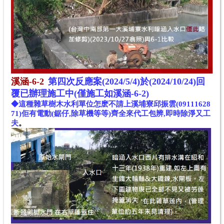
溪涵-6-2
第四次反應案(2024/5/4)於(2024/10/24)回
覆已辦理施工中(僅施工如溪涵-6-2)
◆這種雜草樹木水利單位怎麽不請上溪埔寮邱振雲(09111628
71)佢有電動(鋸仔,除草機等等)齊全來代工包辨,即時除淨又工
夫
。