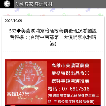
幼幼客家 客語教材
2023/10/09
562◆美濃溪埔寮暗涵改善前後現况看圖說
明報導：(台灣中南部第一大溪埔寮水利暗
涵)