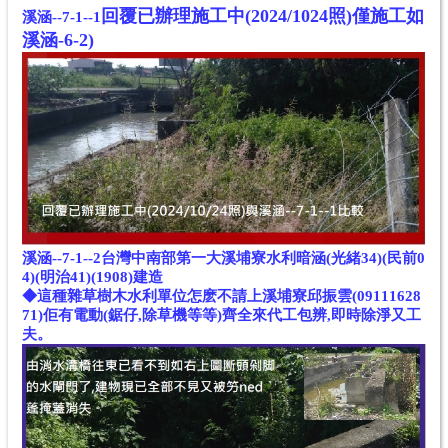
回覆已辦理施工中(2024/1024
照)
僅施工如
溪涵--7-1--1
溪涵-6-2)
溪涵--7-1--2
台灣中南部第一大溪埔寮水利暗涵(光緒34)(民前0
4)(明治41)(1908)建造
◆這種雜草樹木水利單位怎麽不請上溪埔寮邱振雲(09111628
71)佢有電動(鋸仔,除草機等等)齊全來代工包辨,即時除淨又工
夫。