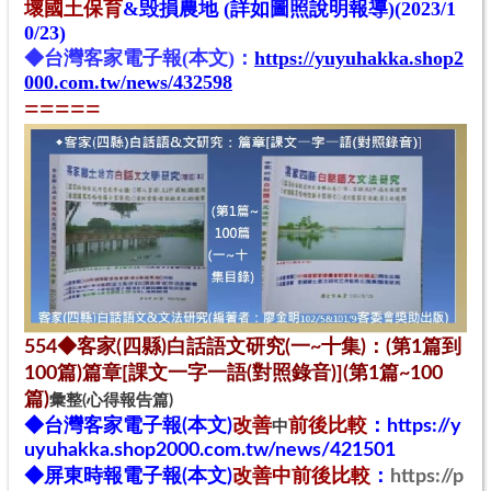
壞國土保育
&毁損農地 (詳如圖照說明報導)(2023/1
0/23)
◆台灣客家電子報(本文)：
https://yuyuhakka.shop2
000.com.tw/news/432598
=====
554◆客家(四縣)白話語文研究(一~十
集
)：(第
1
篇到
100篇)篇章[課文一字一語(對照錄音)](第1篇~100
篇)
彙整(心得報告篇)
改善
前後
比較
◆台灣客家電子報(本文)
：
https://y
中
uyuhakka.shop2000.com.tw/news/421501
改善
中
前後
比較
◆屏東時報電子報(本文)
：
https://p