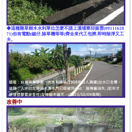
◆這種雜草樹木水利單位怎麽不請上溪埔寮邱振雲(09111628
71)佢有電動(鋸仔,除草機等等)齊全來代工包辨,即時除淨又工
夫。
改善
中