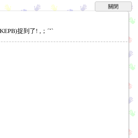
B)捉到了! ,；ˊˇˋ