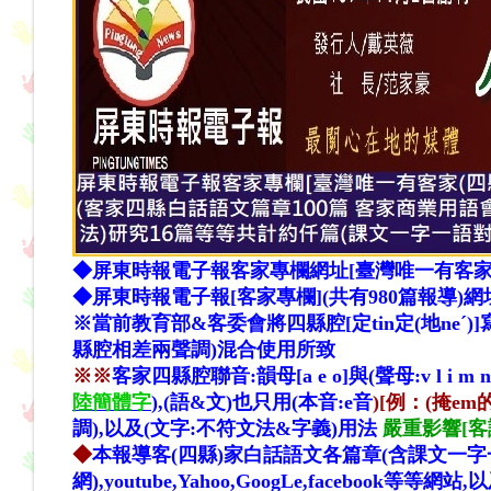
◆屏東時報電子報客家專欄網址[臺灣唯一有客家
◆屏東時報電子報[客家專欄](共有980篇報導)網
※當前教育部&客委會將四縣腔[定tin定(地neˊ)]寫
縣腔相差兩聲調)混合使用所致
※※
客家四縣腔聯音:韻母[a e o]與(聲母:v l i 
陸簡體字
),(語&文)也只用(本音:e音
)
[例：(掩em
調),以及(文字:不符文法&字義)用法
嚴重影響[客
◆
本報導客(四縣)家白話語文各篇章(含課文一字
網)
,
youtube,Yahoo,GoogLe,faceboo