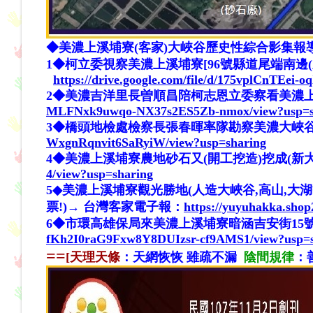
◆美濃上溪埔寮(客家)大峽谷
歷史性綜合影集報
1◆柯立委視察美濃上溪埔寮[96號縣道尾端南邊(新挖大峽
https://drive.google.com/file/d/175vplCnTE
2◆美濃吉洋里長曽順昌陪柯志恩立委察看美濃上溪埔寮9
MLFNxk9uwqo-NX37s2ES5Zb-nmox/view?usp=s
3◆橋頭地檢處檢察長張春暉率隊勘察美濃大峽谷 婦攔轎
WxgnRqnvit6SaRyiW/view?usp=sharing
4◆美濃上溪埔寮農地砂石又(開工挖造)挖成(新大峽谷)(0
4/view?usp=sharing
5◆美濃上溪埔寮觀光勝地(人造大峽谷,高山,大湖
票!)→ 台灣客家電子報：
https://yuyuhakka.sho
6◆市環
高雄
保局來美濃上溪埔寮暗涵吉安街15號
fKh2I0raG9Fxw8Y8DUIzsr-cf9AMS1/view?usp=s
==
[天理天條
：天網恢恢 雖疏不漏
陰間規律
：