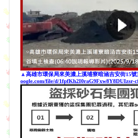
▲
高雄
市環
保局來美濃上溪埔寮暗涵吉安街15號
oogle.com/file/d/1fpfKh2I0raG9Fxw8Y8DUIzsr-