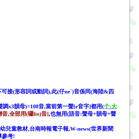
前不可接(形容詞或動詞),此(仔neˋ)音係同(海陸&四
x4聲調x3韻母)=108音,當前第一聲[e音字]都用(
个:大
音,全部用(囉lio)音]
,也無用(語音:聲母+韻母+聲
幼幼兒童教材,
台南時報電子報
,
W-news(世界新聞
導參考!