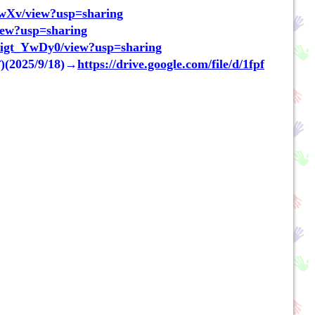
wXv/view?usp=sharing
iew?usp=sharing
uigt_YwDy0/view?usp=sharing
5/9/18)→
https://drive.google.com/file/d/1fpf