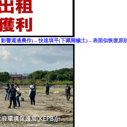
地 影響週邊農作)→快速填平(下藏雜穢土)→表面似恢復原