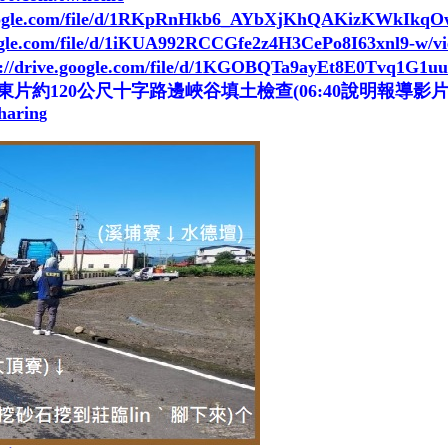
.google.com/file/d/1RKpRnHkb6_AYbXjKhQAKizKWkIkqO
oogle.com/file/d/1iKUA992RCCGfe2z4H3CePo8I63xnl9-w/v
s://drive.google.com/file/d/1KGOBQTa9ayEt8E0Tvq1G1u
20公尺十字路邊峽谷填土檢查(06:40說明報導影片)(202
harin
g