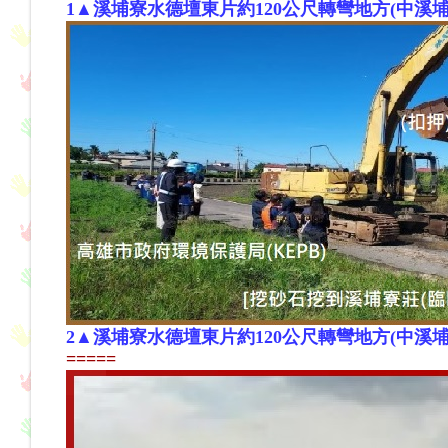
1▲溪埔寮水德壇東片約120公尺
轉彎
地方(中溪埔寮)
2
▲
溪埔寮水德壇東片約120公尺轉彎地方
(中溪埔
=====