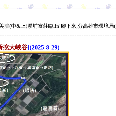
濃(中&上)溪埔寮莊臨linˋ腳下來,分高雄市環境局(KEP
新挖大峽谷
]
(2025-8-29)