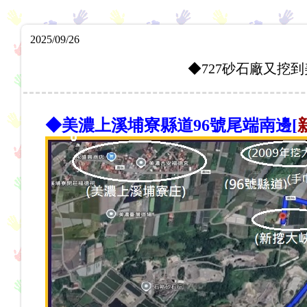
2025/09/26
◆727砂石廠又挖到美
◆美濃上溪埔寮縣道96號尾端南邊[