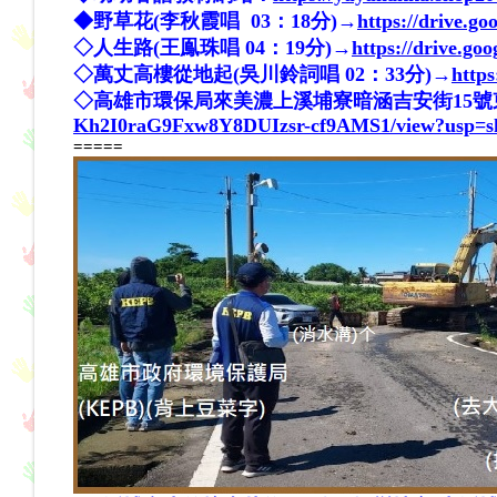
◆野草花(李秋霞唱 03：18分)→
https://drive
◇人生路(王鳯珠唱 04：19分)→
https://drive.g
◇萬丈高樓從地起(吳川鈴詞唱 02：33分)→
http
◇高雄市環保局來美濃上溪埔寮暗涵吉安街15號東片約1
Kh2I0raG9Fxw8Y8DUIzsr-cf9AMS1/view?usp=s
=====