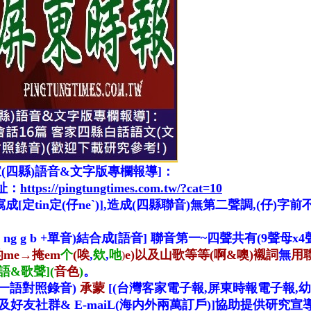
(四縣)語音&文字版專欄報導]：
址：
https://pingtungtimes.com.tw/?cat=10
成[定tin定(仔neˋ)],造成(四縣聯音)無第二聲調,(仔)字
m n ng g b +單音)結合成[語音] 聯音第一~四聲共有(9聲母
的me→
掩em
个
(
唉
,
欸
,
吔
e)
以及山歌等等(啊&噢)襯詞
無
用聯
)
語&歌聲](
音色
)
。
一語對照錄音)
承蒙
[(台灣客家電子報,屏東時報電子報,
k等等網站,以及好友社群& E-maiL(海内外兩萬訂戶)]協助提供研究宣