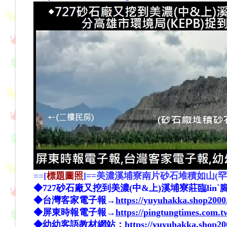
==
[
標題圖照
]
==
美濃溪埔寮南片砂石堆積如山(罕
◆727砂石廠又挖到美濃(中&上)溪埔寮莊臨linˋ
◆台灣客家電子報→
https://yuyuhakka.shop200
◆屏東時報電子報→
https://pingtungtimes.com.t
◆幼幼客語教材網站：
https://yuyuhakka.shop2