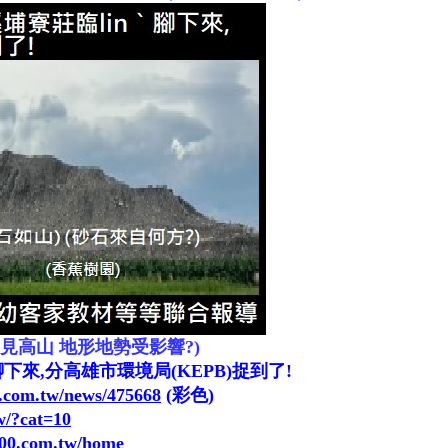
見高山 地形地勢受影響?)
腳下來,分高雄市環境局(KEPB)捉到了!
0.com.tw/news/475668
(彩色)
w/?cat=10
000.com.tw/home