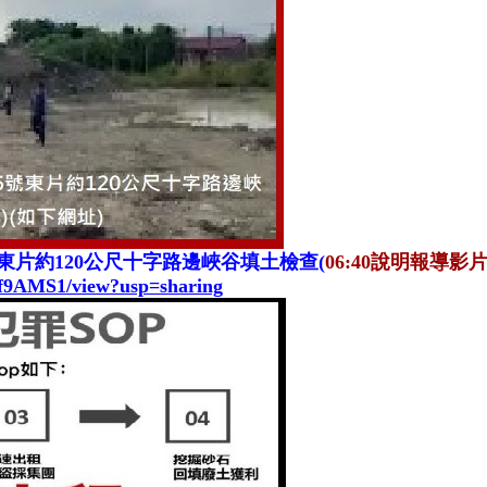
東片約120公尺十字路邊峽谷填土檢查(
06:40說明報導影
cf9AMS1/view?usp=sharing