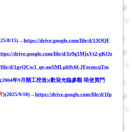
8/15)→
https://drive.google.com/file/d/13OQF
ttps://drive.google.com/file/d/1e9g1MjxVt2-gKOz
com/file/d/1gyQCw3_qe-auSMLph9c6f-JFocmcqTm
(2004年9月開工挖造)(歡迎光臨參觀 唔使買門
片
)(2025/9/18)→
https://drive.google.com/file/d/1fp