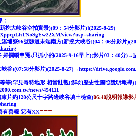
導
：
谷空拍實景)(09：54分影片)](2025-8-29)
ei-oqXppcpLhTNoSgYw22XM/view?usp=sharing
6號縣道末端南方[新挖大峽谷](04：06分影片)(2025/
haring
申冤:只抓小的(2025-9-16早上)(影片03：40分)→
h
7:58分影片)(2025-8-27)→
https://drive.google.
等等)罕見奇特地形 相當壯觀[(詳如
歷史性
圖照說明報導)]
p2000.com.tw/news/454111
東片約120公尺十字路邊峽谷填土檢查(
06:40說明報導影
haring
===
善有善報 惡有XX