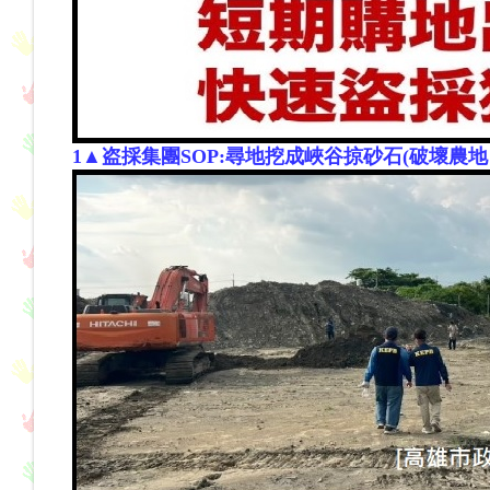
1▲
盗採集團SOP:尋地挖成峽谷掠砂石(破壞農