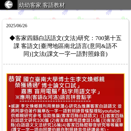
幼幼客家 客語教材
2025/06/26
◆客家四縣白話語文(文法)研究：700第十五
課 客語文[臺灣地區南北語言(意同&語不
同)]文法(課文一字一語對照錄音)