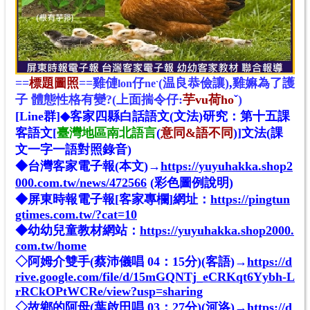
==
標題圖照
==雞僆
仔
(温良恭儉讓)
,
雞
嫲為了護
lon
ne
ˋ
子 體態性格有變?(上面揣令仔:
芋vu荷ho
ˇ
)
[Line群]◆客家四縣白話語文(文法)研究：第十五課
客語文[
臺灣地區南北語言
(
意同&語不同
)]文法(課
文一字一語對照錄音)
◆台灣客家電子報(本文)→
https://yuyuhakka.shop2
000.com.tw/news/472566
(彩色圖例說明)
◆屏東時報電子報[客家專欄]網址：
https://pingtun
gtimes.com.tw/?cat=10
◆幼幼兒童教材網站：
https://yuyuhakka.shop2000.
com.tw/home
◇阿姆介雙手(蔡沛儀唱 04：15分)(客語)→
https://d
rive.google.com/file/d/15mGQNTj_eCRKqt6Yybh-L
rRCkOPtWCRe/view?usp=sharing
◇故鄉的阿母(葉啟田唱 03：27分)(河洛)→
https://d