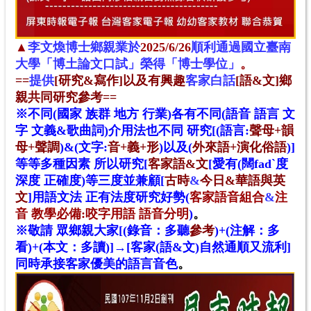
▲
李文煥博士鄉親業於
2025/6/26
順利通過國立臺南
大學「博土論文口試」榮得「博士學位」
。
==
提供
[研究&寫作]以及有興趣
客家白話
[語&文]鄉
親共同研究參考=
=
※不同(國家 族群 地方 行業)各有不同(語音 語言 文
字 文義&歌曲詞)介用法也不同 研究[(語言:
聲母+韻
母+聲調
)&(文字:
音+義+形
)以及(
外來語+演化俗語
)
]
等等多種因素 所以
研究
[
客家語&文
[愛有(闊fadˋ度
深度 正確度)等三度並兼顧[
古時
&
今日&華語與英
文
]用語文法 正有法度研究好勢
(
客家語音組合
&
注
音 教學必備
:咬字用語 語音分明
)
。
※敬請 眾鄉親大家[(錄音：多聽
參考
)+(注解：多
看)+(本文：多讀)]→[客家(語&文)自然通順又流利]
同時承接客家優美的語言音色
。