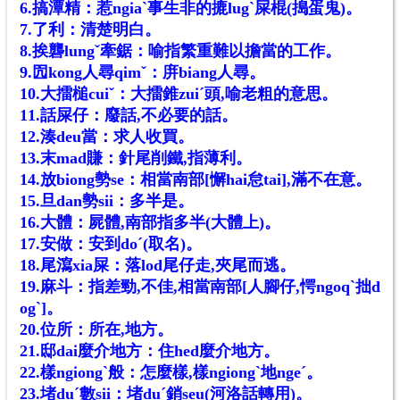
6.搞潭精：惹ngiaˋ事生非的摝lugˋ屎棍(搗蛋鬼)。
7.了利：清楚明白。
8.挨礱lungˇ牽鋸：喻指繁重難以擔當的工作。
9.囥kong人尋qimˇ：
庰
biang人尋。
10.大擂槌cuiˇ：大擂錐zuiˊ頭,喻老粗的意思。
11.話屎仔：廢話,不必要的話。
12.湊deu當：求人收買。
13.末mad賺：針尾削鐵,指薄利。
14.放biong勢se：相當南部[懈hai怠tai],滿不在意。
15.旦dan勢sii：多半是。
16.大體：屍體,南部指多半(大體上)。
17.安做：安到doˊ(取名)。
18.尾瀉xia屎：落lod尾仔走,夾尾而逃。
19.麻斗：指差勁,不佳,相當南部[人腳仔,愕ngoqˋ拙d
ogˋ]。
20.位所：所在,地方。
21.邸dai麼介地方：住hed麼介地方。
22.樣ngiongˋ般：怎麼樣,樣ngiongˋ地ngeˊ。
23.堵duˊ數sii：堵duˊ銷seu(河洛話轉用)。