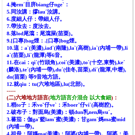
4.掩emˊ目庰biang仔ngeˋ：
5.同汝講：摎lauˊ汝講。
6.度細人仔：帶細人仔。
7.帶汝去：度汝去。
8.落lod尾瀉：尾瀉屎(苗栗)。
9.[口專]bag煙：.[口專]bog煙。
10.這：aˋ(美濃),iadˋ(南隆),laˋ(高樹),iaˋ(內埔一帶),li
aˋ(苗栗),liˋ(龍潭)
等
6
音
。
11.在cai：qiˊ(竹頭角),coiˊ(美濃)
,toˊ(十空,東勢)
,keˊ
(麟洛),teˊ(內埔一帶),duˊ(佳冬,苗栗),diˊ(龍潭,中壢),
do(苗栗) 等
9
音
地方語。
12.就qiu：tu(六堆地區),lu(北部)。
-----
(二)六堆地方語言
(
地方語言介混合 以大食細
)
：
1.稻to子：禾voˇ仔veˋ：禾boerˇ仔viˋ(高樹腔)。
2.破布子：對面烏(美濃)：頓dun乳nen烏vuˊ。
3.蕃茄：伽gaˇ籃lamˇ蜜(美濃)：甘gamˊ媽ma蜜mid
(內埔一帶)。
4.祖母：阿媽ma(美濃)：阿婆(內埔一帶)。阿婆：美