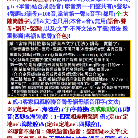
g b +單音)結合成[語音] 聯音第一~四聲共有(9聲母x
4聲調x3韻母)=108音,當前第一聲[e音字]都用(
个
:
大
陸簡體字
),(語&文)也只用(本音:e音),無用(
語音:聲
母+韻母+聲調
),以及(文字:不符文法&字義)用法 嚴
重影嚮[客語&歌聲]
(
音色
)!
▲
贰-1客家四縣腔聯音聲母韻母語音用字(文法)
※
[(
定定地
ne
ˋ
:海陸腔)
,(
仔
)字前接(
名或動動詞
)]
,
[聯
音(四縣&海陸)腔：1~四聲
相差兩聲調
例;
(
定tin
定
ˇ
地
ne
ˋ
:海陸腔)&
(
定tin定地
ne
ˊ
:
四縣
腔)]
。
※聯音
不提倡
：
傳統語
音(語音：聲韻調)&
文字(文