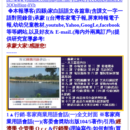
3OQpHiqg-0Vb
◆
本報導
客(四縣)家白話語文
各篇章(含課文一字一
語對照錄音)承蒙
[(台灣客家電子報,屏東時報電子
報,幼幼兒童教材,youtube,Yahoo,GoogLe,facebook
等等網站
,
以及好友& E-maiL(海内外兩萬訂戶)]提
供研究宣導參考!
承蒙大家!感謝您!
------
1▲
行銷-客家商業用語會話(一)全文封面
※客家商
業用語會話(一)(客委會奬助出版104/5著作
)引用(
經
濟學
企管學
Q c c
&
行銷學
)理論寫作:如何創造(買