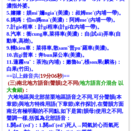
濃指外婆。
5.嬸嬸：媄miˊ嬭ngiaˊ(美濃)：叔姆meˊ(內埔一帶)。
6.媽媽：伯m媽maˋ(美濃)：阿姆me
ˊ
(內埔一帶)。
7.計gie程車：計gi程車(計gi在內埔一帶)。
8.汽車：衝cung車,菜得車(美濃)：自(試sii)弄車(自
動車,高樹)。
9.轎kieu車：菜得車,散samˇ普puˇ羅車(美濃)。
10.吉gi普車：奔bun屎公車(美濃)。
11.蓮霧vuˇ：茶泡(內埔)：嫩魯luˇ,檨son果(麟洛)：
白果(竹田)。
==
==
以上錄音共
(
19
分06秒
)
(三)南北地方語音[聲韻]之不同
(
地方語言介混合 以
大食細
)
：
六堆地區與北部苗栗地區語音之不同,可分聲韻(本
章節)與地方特殊用語(下章節)來作探討,在聲韻方面
南北有極明顯的不同點,如下是當[韻母]使用之不同,
聲調一樣,括弧為北部語音：
1.閼adˋ(edˋ)：1.閼adˋ(edˋ)死人→悶氣於心而氣死