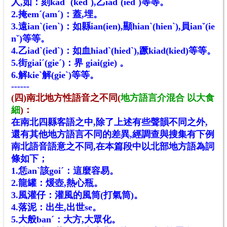
人,如：刻kadˋ (kedˋ),乙iadˋ(iedˋ)等等。
2.掩emˊ(amˊ)：蓋
,
埋
。
3.遠ianˋ(ienˋ)：如縣ian(ien),顯hianˋ(hienˋ),員ianˇ(ie
nˇ)等等。
4.乙iadˋ(iedˋ)：如血hiadˋ(hiedˋ),蹶kiad(kied)等等。
5.街giaiˊ(gieˊ)：界 giai(gie) 。
6.解kieˋ解(gieˋ)等等。
------
(四)南北地方性語音之不同
(
地方語言介混合 以大食
細
)
：
在南北四縣客語之中,除了上述有些聲韻不同之外,
還有其他地方語言不同的差異,經調查與搜集有下例
南北語音語意之不同,在本篇段中以北部地方語為詞
條如下；
1.恁anˋ該goiˊ：這麼容易。
2.龍罐：煖壺,熱心瓶。
3.風灌仔：灌風的風筒(打氣筒)。
4.落泥：出生,出世se。
5.大般banˊ：大方,大眾化。