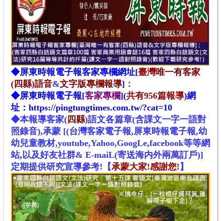
◆
屏東時報電子報
客家專欄網址[
臺灣
唯一有客家
(四縣)語音
&
文字版專欄報導
]
：
◆
屏東時報電子報[
客家專欄
]
(
共有956篇報導
)
網
址
：
https://pingtungtimes.com.tw/?cat=10
◆本報導客家
(
四縣
)
語文
各
篇章(含課文一字一語對
照錄音),承蒙 [(台灣客家電子報,屏東時報電子報,幼
幼兒童教材,youtube,Yahoo,GoogLe,facebook等等網
站
,
以及好友社群& E-maiL(寄送海内外兩萬訂戶)]
定期提供研究宣導參考!
【
承蒙大家!感謝您!
】