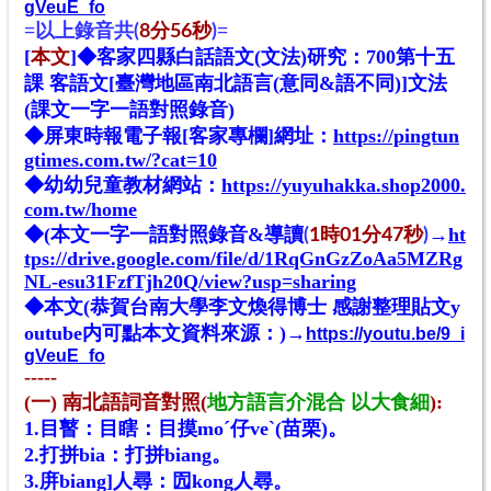
gVeuE_fo
=
=
以上錄音共(
8
分56秒
)
[
本文
]◆客家四縣白話語文(文法)研究：700第十五
課 客語文[臺灣地區南北
語言
(意同&語不同)]文法
(課文一字一語對照錄音)
◆屏東時報電子報[客家專欄]網址：
https://pingtun
gtimes.com.tw/?cat=10
◆幼幼兒童教材網站：
https://yuyuhakka.shop2000.
com.tw/home
◆(本文一字一語對照錄音&導讀
→
ht
(
1時01
分47秒
)
tps://drive.google.com/file/d/1RqGnGzZoAa5MZRg
NL-esu31FzfTjh20Q/view?usp=sharing
◆本文(恭賀台南大學李文煥得博士
感謝
整理貼文y
outube内可點本文資料來源：)→
https://youtu.be/9_i
gVeuE_fo
-----
(一) 南北語詞音對照(
地方語言介混合 以大食細
):
1.目瞽：目瞎：目摸moˊ仔veˋ(苗栗)。
2.打拼bia：打拼biang。
3.庰biang]人尋：囥kong人尋。