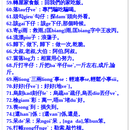
59.轉屋家食飯：回我們的家吃飯。
60.落lau仔veˋ：專門騙吃騙喝。
61.頭勾gieuˊ勾仔：探damˊ頭向外看。
62.該gai下仔：該ge下仔,那個時候。
63.寄gi雨：救雨,[匡biang]雨,匡biang字中王改丙。
64.流漂piu子：浪蕩子。
65.歸下, 做下, 歸下：做一次,乾脆。
66.大叔,老叔,大伯：阿伯,阿叔。
67.當落log力：相當用心努力。
68.斤打半仔：斤把baˋ半仔neˋ,一斤左右,成斤,論
斤。
69.兩liongˋ三兩liongˊ事se：輕連事se,輕鬆小事sii。
70.好好[仔veˋ]：好好[地veˊ]。
71.烏刻kad刻仔leˋ：烏疏soˇ疏仔,烏丟diu丟仔ve
ˋ
。
72.檢giamˋ彩：萬一,唔mˇ堵duˋ好。
73.喪songˋ到：損失到。
74.[還hanˇ]係：[還vanˇ]係,還是。
75.呆deˇ呆：呆ngoiˇ呆，[nga da],笨bun笨。
76.打帳zong仔ngeˋ：勒索,敲竹槓。