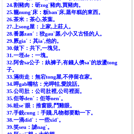
24.割豬肉：斫zogˋ豬肉,買豬肉。
25.籠nungˊ床：粄banˋ床,蒸年糕的東西。
26.茶米：茶心,茶葉。
27.上song屋：上家,上莊人。
28.番孱zanˊ：狡gauˋ孱,小小又古怪的人。
29.厥giaˊ：其iaˊ,他的。
30.做下：共下,一塊兒。
31.一垤de：一塊。
32.阿舍sa公子：紈褲子,有錢人儕saˇ的放盪tong
子。
33.滿街走：無宕tong屋,不停留在家。
34.呷gab嘴牯：光呷牯,愛說話。
35.公司肚：公司肚裡,公司裡面。
35.佢等denˊ：佢等nenˊ。
36.眭seˋ眼：推窗眼,鬥雞眼。
37.手銃cung：手賤,凡物都要動一下。
38.一滴didˋ：一些xidˋ。
39.笑seu：謔nagˋ。