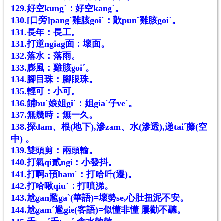
129
.
好空kungˊ：好空kangˊ。
130
.
[口旁]pangˊ雞胲goiˊ：歕punˇ雞胲goiˊ。
131
.
長年：長工。
131
.
打逆ngiag面：壞面。
132
.
落水：落雨。
133
.
膨風：雞胲goiˊ。
134
.
腳目珠：腳眼珠。
135
.
輕可：小可。
136
.
餔buˊ娘姐giˋ：姐giaˋ仔veˋ。
137.無幾時：無一久。
138
.
探dam、根(地下)
,
滲zam、水(滲透)
,
递
taiˊ藤(空
中) 。
139
.
雙頭剪：兩頭輸。
140
.
打氣qi貳ngi
：小發抖
。
141
.
打啊a頇ham
ˋ
：打哈吀(遷)
。
142.
打哈啾qiu
ˋ
：打噴涕
。
143
.
尬gan尷ga
ˋ(華語)=壞勢se
,心肚扭泥不安
。
144
.
尬gam
ˊ
尷gie
(客語)=似懂非懂 屢勸不聽
。