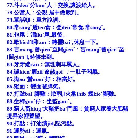
77.斗deuˋ分bunˊ人：交換,讓渡給人。
78.公當人：公親,居中做裁判。
79.單話頭：單方說詞。
80.常songˇ透teu食：登denˊ常食,常songˇ。
81.包尾：溜liuˋ尾,最後。
82.歇hiedˋ睏kun：轉擺baiˋ,休息一下。
83.吂mangˇ曾qienˇ至間gienˊ：吂mangˇ曾qienˇ至
[間gianˊ],時候未到。
83.牙牙綻can：無理剌耳罵人。
84.譴kienˋ膣ziiˊ命該goiˊ：一肚子悶氣。
85.拗auˊ蠻manˊ好：相當好。
86.猴面：變面發脾氣。
87.打跛baiˊ腳雞：欺弱,[火翕]hibˋ瘸kioˇ腳雞。
88.坐稈gonˋ仔：坐監gamˊ。
89.窮人畜hiugˋ大豬把baˋ門風：貧窮人家養大肥豬
提昇家裡聲望。
90.打點：打油漬jid,記污點。
91.運勢sii：運氣。