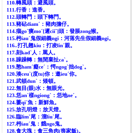
110.轉風頭：避風頭。
111.行香：進香。
112.頭轉門：頭下轉門。
113.豬砧diamˊ：豬肉擔仔。
114.痼goˊ瘼moˊ[遲ciiˇ]頭：發脹zong猴。
115.枵iauˊ鬼假細義ngi：河落先生假細義ngi。
116..打孔翹kiu：打凌lin
ˊ
親。
117.刻kadˋ人：罵人。
118.躁躁轉：無閒棄扯caˋ。
119.憨hamˊ癡ceˊ：愕ngogˋ拙dogˋ。
120.湊ceuˋ(度tu)你：邀ieuˊ你。
121
.
武頓dunˋ：矮頓。
122
.
無目(眼)水：無眼光。
123
.
恁anˋ樣ngiongˋ：恁地neˊ。
124
.
萋qiˊ魚：新鮮魚。
125
.
放孔明燈：放天燈。
126
.
臨limˇ尾：溜liuˋ尾。
127
.
枵iauˊ鬼：餓ngo鬼。
128
.
食大塊：食三角肉(喪家飯)。