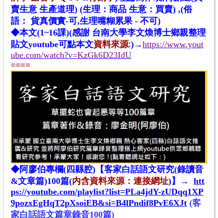
賣生意 生產道理) (生理：商品 生意：買賣) ,(俗
語： 貨真價實-可,生理嘴糊累果 - 不可)
◆本文(1~16課)(感謝 台南大學李文煥博士鄉親整理
資料來源
:
貼文youtube
可點本文
)→
https://www.yout
ube.com/watch?v=KzGk6D23IdU
====
◆阿廖伯專欄(四縣腔)【客家白話語文研究(錄讀音
&文章篇)100篇
(
内含
資料來源：連接網址
)
】→
htt
ps://youtube.com/playlist?list=PLa4jdY-zUDqq1XP
9pozxEgHqT2pXsoiEB&si=B4lPndif8PvE6XJt
(客
家白話語文篇章錄音100篇)