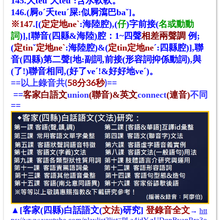
145
.夭teu
ˊ
夭
teu
ˊ:含水軟軟
。
146
.
(屙o
ˊ
夭
teu
ˊ屎:似屙瀉巴ba
ˇ]
。
※147
.
[(
定定地
ne
ˋ
:海陸腔)
,(
仔
)字前接(
名或動動
詞
)]
,
[聯音(四縣&海陸)腔：1~四聲
相差兩聲調
例;
(
定
tin
ˇ
定地
ne
ˋ
:海陸腔)&
(
定tin定地
ne
ˊ
:
四縣
腔)],聯
音(四縣)第二聲[地:副詞,前接(形容詞抑係動詞),與
(了!)聯音相同,(好了veˊ!&好好地veˊ)
。
==
==
以上錄音共
(
58
分36秒
)
==
客家白語文
union
(聯音)&英文
connect
(連音)
不同
==
▲[
客家(四縣)白話語文(
文法
)研究]
登錄音全文
→
htt
ps://www.youtube.com/playlist?list=PLa4jdY-zUDqpBvanRra3o