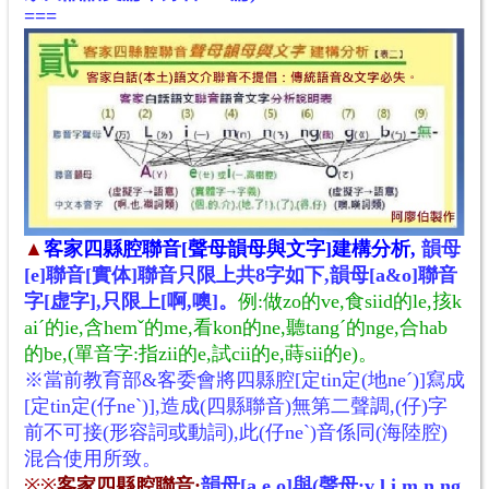
===
▲
客家四縣腔聯音[聲母韻母與文字]建構分析,
韻母
[e]聯音[
實体]
聯音
只限上共8字如下
,
韻母[a&o]聯音
字
[
虚
字
],
只限
上[
啊,噢]。
例:做zo的ve
,食siid的le
,㧡k
aiˊ的ie
,含hemˇ的me
,
看kon的ne
,
聽tang
ˊ
的nge
,合hab
的be
,(單音字:指zii的e
,試cii的e
,蒔sii的e)
。
※當前教育部&客委會將四縣腔[定tin定(地neˊ)]寫成
[定tin定(仔neˋ)],造成(四縣聯音)無第二聲調,(仔)字
前不可接(形容詞或動詞),此(仔neˋ)音係同(海陸腔)
混合使用所致。
※
※
客家四縣腔聯音:
韻母[a e o]與(聲母:v l i m n ng