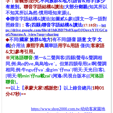
字：音義形)必失
,不同族群&地方(語音&用字)多少
有差別
。
[大部分鄉親(
知其所以
聯音字語結構&讀法
不知其所以為然:慣用唔知來源
)]
。
[課文一字一語對
◆
聯音字語結構&讀法(如圖貳&參)
照錄音]
客(四縣)聯音字語結構&讀法
：
(
17:18分
)→
htt
ps://drive.google.com/file/d/1hKBD79s0XqaOJOovxYJUGCn
qGNmrnwA_/view?usp=sharing
◆
不同(
國家 族群&地方
)
有不同(
語音 語意 文字 文
義
)
介用法
康熙字典
屬華語
用字&用語
僅供[
客家語
&文
]參考引用
。
※
河洛語聯音:
第一&二聲與客(四縣)聲母&聲調相
同,例:烏o的ve,烏烏地veˊ。但第四韻母用(a:啊)聲調
相同,例:牛ngu仔vaˋ,金gimˊ仔maˋ(明天
:天光日(客)
,
河洛:
民視台版本
[明天:
明min
ˇ
仔na載zai
ˇ(
)
]
(
河洛語
聯音)
。
以上【
承蒙大家!感謝您!
】
==
以上錄音總共(
1時01
分47秒
)
==
https://www.shop2000.com.tw/幼幼客家園地