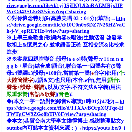
rive.google.com/file/d/1yj3SjHQL92oRAEMRjxHP
WcGd43SL5cS3/view?usp=sharing
◇對你懷念特別多(高勝美唱 03：01分)(華語)→
http
s://drive.google.com/file/d/10C0n0x6DZ7N26HZVaC
h-j-V_epREYHz4/view?usp=sharing
※上舉三條歌曲(歌詞内容&唱法)生動活潑 啓發孝
敬祖上&懷恩之心 並求語音正確 互相交流&比較求
進步!
※※客家四縣腔聯音:韻母[a e o]與(聲母:v l i m n n
g g b +單音)結合成[語音],聯音第一~四聲共有(9聲
母x4聲調x3韻母)=108音,當前第一聲[
e
音字]都用(
个
:
大陸簡體字
),(語&文)也只用(本音:e音),無用(
語音
:
聲母+韻母+聲調
),以及(文字:不符文法&字義)用法
嚴重影嚮
[
客語&歌聲
](
音色
)!
◆(本文一字一語對照錄音&導讀(1時01分47秒)→
ht
tps://drive.google.com/file/d/1TXXvBOrpXQTqe-H
TWTgCW9ZGo8bTiV8F/view?usp=sharing
◆本文(恭賀台南大學李文煥得博士 感謝整理貼文y
outube内可點本文資料來源：)→
https://youtu.be/9_i