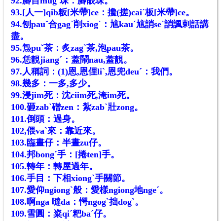
92.腳目mugˋ珠：腳眼珠。
93.[人一]qib粄[米帶]ce：攙(搓)caiˊ板[米帶]ce。
94.刨pauˇ合gagˋ削xiogˋ：訄kauˊ訄誚seˋ誚諷剌話講
盡。
95.炰puˇ茶：炙zagˋ茶,泡pau茶。
96.恁靚jiangˊ：蓋鬧nau,蓋靚。
97.人稱詞：(1)恩,恩俚liˋ,恩兜deuˊ：我們。
98.幾多：一多,多少。
99.浸jim死：沈ciim死,淹im死。
100.砸zabˋ磳zen：紮zabˋ壯zong。
101.倒頭：過身。
102,偎vaˋ來：靠近來。
103.臨晝仔：半晝zu仔。
104.
邦bongˊ手：[捲ten]手。
105.轉年：轉屋過年。
106.手目：下相xiongˋ手關節。
107.愛仰ngiongˋ般：愛樣ngiong地ngeˊ。
108.啊nga 噠da：愕ngogˋ拙dogˋ。
109.雪圓：粢qiˊ粑baˊ仔。