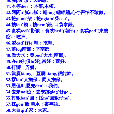
40.胚poiˊ想：大約想。
41.本等denˋ：本事,本領。
42.阿阿aˊ膩ne膩：蠕nugˋ蠕縮縮,心存害怕不敢做。
43.撿giamˋ柴：撿ngiamˊ柴ceuˇ。
44.摟leuˇ錢：摟nemˇ錢, 口袋拿錢。
45.食忒tedˋ(北部)：食忒hedˋ(南部)：食忒pedˋ(東勢
腔)：吃掉。
46.掣cadˋ仔leˋ鞋：拖鞋。
47.落log南部：下南部。
48.做大水：發bodˋ大水(南部)。
49.亦id好(俱hi好),當好：蓋好。
50.打獅：弄獅。
51.當慶kiang：蓋慶kiang,很能幹。
52.摎lauˊ人擔保：同人擔保。
53.恩俚liˋ,恩兜deuˊ：我們。
54.去奈nai位：去奈跡giagˋ仔geˋ。
55.打粄banˋ圓：挼noˇ圓粄仔neˋ。
57.扛gonˊ飯,買水：喪事語。
58.大自qidˋ家：大家。