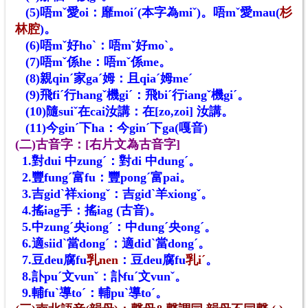
(5)唔mˇ愛oi：靡moiˊ(本字為miˇ)。
唔mˇ愛mau(
杉
林腔
)
。
(6)唔mˇ好hoˋ：唔mˇ好moˋ。
(7)唔mˇ係he：唔mˇ係me。
(8)親qinˊ家gaˊ姆：且qiaˊ姆meˊ
(9)飛fiˊ行hangˇ機giˊ：飛biˊ行iangˇ機giˊ。
(10)隨suiˇ在cai汝講：在[zo,zoi] 汝講。
(11)今ginˊ下ha：今ginˊ下ga(嘎音)
(二)古音字：[右片文為古音字]
1.對dui 中zungˊ：對di 中dungˊ。
2.豐fungˊ富fu：豐pongˊ富pai。
3.吉gidˋ祥xiongˇ：吉gidˋ羊xiongˇ。
4.搖iag手：搖iag (古音)。
5.中zungˊ央iongˊ：中dungˊ央ongˊ。
6.適siidˋ當dongˊ：適didˋ當dongˊ。
7.豆deu腐fu
乳nen
：豆deu腐fu
乳iˊ
。
8.訃puˊ文vunˇ：訃fuˊ文vunˇ。
9.輔fuˋ導toˊ：輔puˋ導toˊ。