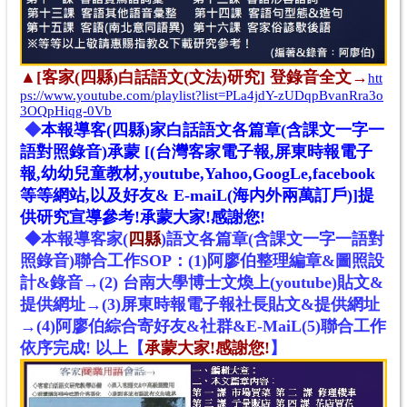
▲[
客家(四縣)白話語文
(
文法
)
研究]
登錄音全文→
htt
ps://www.youtube.com/playlist?list=PLa4jdY-zUDqpBvanRra3o
3OQpHiqg-0Vb
◆
本報導
客(四縣)家白話語文
各篇章(含課文一字一
語對照錄音)承蒙
[(台灣客家電子報,屏東時報電子
報,幼幼兒童教材,youtube,Yahoo,GoogLe,facebook
等等網站
,
以及好友& E-maiL(海内外兩萬訂戶)]提
供研究宣導參考!
承蒙大家!感謝您!
◆本報導客家
(
四縣
)
語文各篇章(含課文一字一語對
照錄音)聯合工作SOP：(1)阿廖伯整理編章&圖照設
計&錄音→(2) 台南大學博士文煥上(youtube)貼文&
提供網址→(3)屏東時報電子報社長貼文&提供網址
→(4)阿廖伯綜合寄好友&社群&E-MaiL(5)聯合工作
依序完成! 以上
【
承蒙大家!感謝您!
】