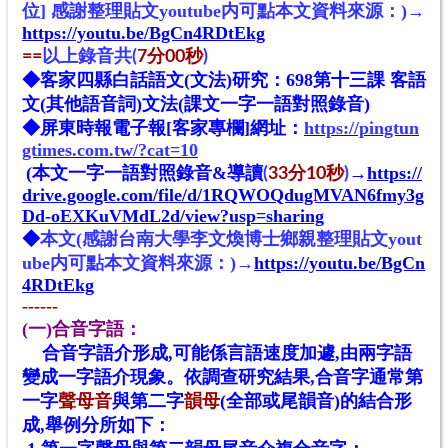
位]
感謝
整理貼文youtube内可點本文資料來源：)→
https://youtu.be/BgCn4RDtEkg
==
以上錄音共
(
7
分00秒
)
◆
客家四縣白話語文(文法)研究：698第十三課 客語
文(其他語音詞)文法(課文一字一語對照錄音)
◆
屏東時報電子報[
客家專欄
]
網址
：
https://pingtun
gtimes.com.tw/?cat=10
(本文一字一語對照錄音&導讀
→
https://
(
33分10秒
)
drive.google.com/file/d/1RQWOQdugMVAN6fmy3g
Dd-oEXKuVMdL2d/view?usp=sharing
◆
本文(感謝台南大學李文煥博士鄉親整理貼文yout
ube内可點本文資料來源：)→
https://youtu.be/BgCn
4RDtEkg
------
(一)合音字語：
合音字語介形成,可能係言語速度加遽,由兩字語
變成一字語介現象。依調查研究結果,合音字通常第
一字
聲母音
與第二字
韻母
(全部或尾韻音)的結合形
成,舉例分所如下：