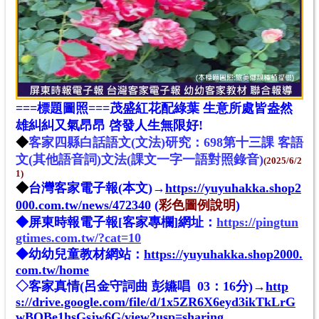
===標題圖照===茂盛紅花配綠葉
生意所處皆盎然
雄糾糾又氣昂昂 啓發人生無限好!
◆
客家四縣白話語文(文法)研究：698第十三課 客語
文(
其他語音詞
)文法(課文一字一語對照錄音)
(2025/6/2
1)
◆
台灣客家電子報(本文)
→
https://yuyuhakka.shop2
000.com.tw/news/472340
(
彩色圖例說明
)
◆
屏東時報電子報[
客家專欄
]
網址
：
https://pingtun
gtimes.com.tw/?cat=10
◆幼幼兒童教材網站：
https://yuyuhakka.shop2000.
com.tw/home
◇客家真情(呂金守詞曲 彭嬿唱 03：16分)→
http
s://drive.google.com/file/d/1x5ZR6X6eyd3ikTkLrG
wBOBe1hsGsjw6G/view?usp=sharing