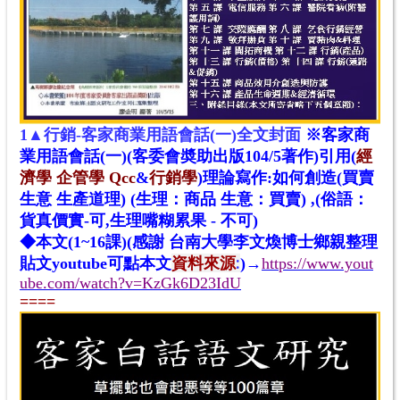
1▲
行銷-客家商業用語會話(一)全文封面
※客家商
業用語會話(一)(客委會奬助出版104/5著作
)引用(
經
濟學
企管學
Qcc
&
行銷學
)理論寫作:如何創造(買賣
生意 生產道理) (生理：商品 生意：買賣) ,(俗語：
貨真價實-可,生理嘴糊累果 - 不可)
◆本文(1~16課)(感謝 台南大學李文煥博士鄉親整理
資料來源
:
貼文youtube
可點本文
)→
https://www.yout
ube.com/watch?v=KzGk6D23IdU
====