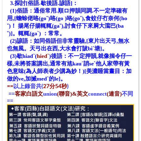
3.探討[俗語.歇後語.諺語]：
(1)俗語：通俗常用.順ロ押韻同調.不一定準確有
用,[蟾蜍佬咯(goˇ)咯(go )咯(goˇ),食蚊仔冇奈何(ho
ˇ)！ 揚尾仔揚輒輒(gaˇ),討食仔下來屙大瀉巴(ba
ˇ)]。輒輒(gaˋ) ：常常。
(2)諺語：如同俗語但非常靈驗,[東片出天弓,無水
也無風。天弓出在西,大水會打陂biˊ塘]。
(3)歇hiadˋ(
hiedˋ
)
後語：不一定押韻,就像揣令仔一
樣,未將答案講出,通常有訄kau
ˊ
誚seˋ他人家帶有黃
色意味(為人師表者少講為妙！)[美濃睡當晝目：加
做的ve
,加搣med
ˋ
的le
]。
==
以上錄音共
(
27
分54秒
)
==
客家白語文
union
(聯音)&英文
connect
(連音)
不同
==