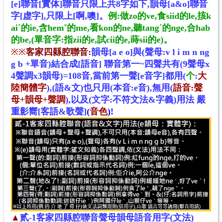
[e]聯音[
實体]
聯音
只限上共8字如下
,
韻母[a&o]聯音
字
[
虚
字
],
只限
上[
啊,噢]。
例:做zo的ve
,食siid的le
,㧡k
aiˊ的ie
,含hemˇ的me
,
看kon的ne
,
聽tang
ˊ
的nge
,合hab
的be
,(單音字:指zii的e
,試cii的e
,蒔sii的e)
。
※
※
客家四縣腔聯音:
韻母[a e o]與(聲母:v l i m n ng
g b +單音)結合成[語音] 聯音第一~四聲共有(9聲母x
4聲調x3韻母)=108音,當前第一聲[e音字]都用(
个
:
大
陸簡體字
),(語&文)也只用(本音:e音),無用(
語音:聲
母+韻母+聲調
),以及(文字:不符文法&字義)用法 嚴
重影嚮[客語&歌聲]
(
音色
)!
▲
贰-1客家四縣腔聯音聲母韻母語音用字(文法)