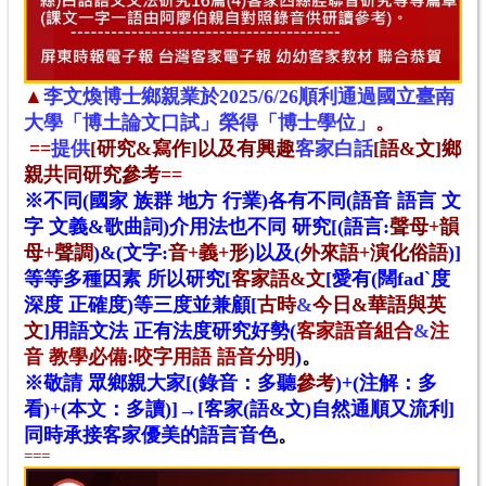
▲
李文煥博士鄉親業於2025/6/26順利通過國立臺南
大學「博土論文口試」榮得「博士學位」
。
==
提供
[研究&寫作]以及有興趣
客家白話
[語&文]鄉
親共同研究參考=
=
※不同(國家 族群 地方 行業)各有不同(語音 語言 文
字 文義&歌曲詞)介用法也不同 研究[(語言:
聲母+韻
母+聲調
)&(文字:
音+義+形
)以及(
外來語+演化俗語
)
]
等等多種因素 所以
研究
[
客家語&文
[愛有(闊fadˋ度
深度 正確度)等三度並兼顧[
古時
&
今日&華語與英
文
]用語文法 正有法度研究好勢
(
客家語音組合
&
注
音 教學必備
:咬字用語 語音分明
)
。
※敬請 眾鄉親大家[(錄音：多聽
參考
)+(注解：多
看)+(本文：多讀)]→[客家(語&文)自然通順又流利]
同時承接客家優美的語言音色
。
===