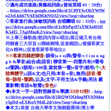
◇邁向成功道路(黃義桂詞曲)(曾桂英唱 03：59分)
→
https://drive.google.com/file/d/1C89YScOhYWlW
o2JeLkh67VAEhDKhNQJ2/view?usp=sharing
◇客家進行曲(涂敏恆詞曲 合唱團唱 02：33分)→
htt
ps://drive.google.com/file/d/1rRbPgs97xY8fAi4ISH
K54I5_7AgiMmK2/view?usp=sharing
※
上舉三條歌曲(歌詞内容&唱法)當正確又有台南
同鄉會三大宗旨:[(聯絡鄉情
,促進鄉誼)
,(發揚客家文
化&精神)
,(促進客家等等地位)]
※
※
客家四縣腔聯音:
韻母[a e o]與(聲母:v l i m n ng
g b &單音)結合成[語音] 聯音第一~四聲共有(9聲母
x4聲調x3韻母)=108音,當前第一聲[e音字]都用(
个
:
大
陸簡體字
),(語&文)也只用(本音:e音),無用(
語音:聲
母+韻母+聲調
),以及(文字:不符文法&字義)用法 嚴
重影嚮[客語&歌聲]
(音色
)!
◆
(本文一字一語對照錄音&導讀
→
http
(
33分10秒
)
s://drive.google.com/file/d/1RQWOQdugMVAN6fm
y3gDd-oEXKuVMdL2d/view?usp=sharing
◆
本文(恭賀 台南大學李文煥鄉親榮得[
博士學