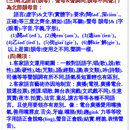
(三)南北語音(韻母)：聲母&聲調同,韻母不同聲,( )
為北部韻母音：
語言(虚字)&文字(實體字):要求(闊fadˋ,深ciimˊ.,
正確)等三度之齊全,猶如:[語(耳聽):聲母 韻母]& [字
(眼看):字音
,
字義,字形]
。
(1)閼adˋ(edˋ)。(2)掩emˊ(amˊ)。(3)遠ianˋ(ienˋ)。
(4)乙iadˋ(iedˋ)。(5)街giaiˊ(gieˊ)。(6)解kieˋ解(gieˋ)。
以上是當[韻母]使用之不同,聲調一樣。
(四)雜項：
1.客家語文運用範圍：一般對話語字,唱(歌),說(軟
性),講(硬性),唸(咒類),誦(經類),讀(表文類),吟(詩類).
司儀等等聲韻調有所不同,語氣長短重輕也有區別。
2.客家語言藝術亦因地制宜：廣播(電視.廣播電台.
競選拉票).授課.唱歌.舞台表演戲(文武戲不同).生意
買賣(夜市.拍賣).法官.童乩.講古等等各種不同語
言。且使用要領亦有差別。像：電台廣播愛用嘴換
氣.善用嘴唇皮.舌尖.牙齒.嘴胳(頰)趜giukˋ力等等咬
字用語正會脫略(liog),聲音正會靚(結實.輕脆.表情聲
音)。