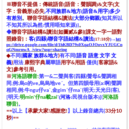
※聯音
不提倡
：
傳統語
音(語音：聲韻調)&
文字(文
字：音義形)必失
,不同族群&地方(語音&用字)多少
有差別
。
[大部分鄉親(
知其所以
聯音字語結構&讀法
不知其所以為然:慣用唔知來源
)]
。
[課文一字一語對
◆
聯音字語結構&讀法(如圖貳&參)
照錄音]
客(四縣)聯音字語結構&讀法
：
(
17:18分
)→
htt
ps://drive.google.com/file/d/1hKBD79s0XqaOJOovxYJUGCn
qGNmrnwA_/view?usp=sharing
◆
不同(
國家 族群&地方
)
有不同(
語音 語意
文字
文
義
)
用法
康熙字典
屬華語
用字&用語
僅供[
客家語&
文
]參考引用
。
※
河洛語聯音:
第一&二聲與客(四縣)聲母&聲調相
同,例:烏o的ve,烏烏地veˊ。但第四韻母用(a:啊)聲調
相同,例:牛ngu仔vaˋ,金gimˊ仔maˋ(明天
:天光日(客)
,
河洛:
民視台版本
[明天:
明min
ˇ
仔na載zai
ˇ(
)
]
(
河洛語
聯音)
。
以上【
承蒙大家!感謝您!
】
==
以上錄音總共(
33
分10
秒
)
==