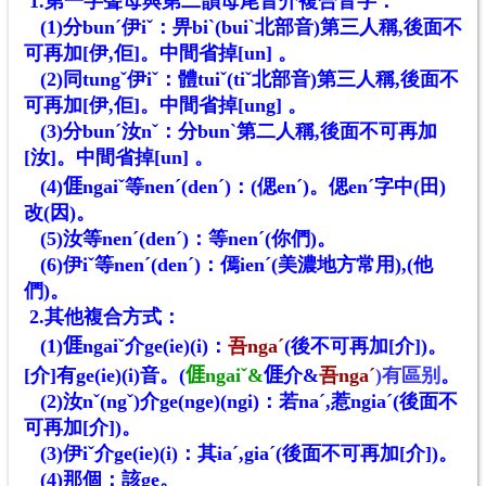
1.第一字聲母與第二韻母尾音介複合音字：
(1)分bunˊ伊iˇ：畀biˋ(buiˋ北部音)第三人稱,後面不
可再加[伊,佢]。中間省掉[un] 。
(2)同tungˇ伊iˇ：體tuiˇ(tiˇ北部音)第三人稱,後面不
可再加[伊,佢]。中間省掉[ung] 。
(3)分bunˊ汝nˇ：分bunˋ第二人稱,後面不可再加
[汝]。中間省掉[un] 。
(4)
𠊎
ngaiˇ等nenˊ(denˊ)：(偲enˊ)。偲enˊ字中(田)
改(因)。
(5)汝等nenˊ(denˊ)：等nenˊ(你們)。
(6)伊iˇ等nenˊ(denˊ)：傿ienˊ(美濃地方常用),(他
們)。
2.其他複合方式：
(1)
𠊎
ngaiˇ介ge(ie)(i)：
吾ngaˊ
(後不可再加[介])。
[介]有ge(ie)(i)音。(
𠊎
ngaiˇ&
𠊎
介
&
吾ngaˊ
)有區别
。
(2)汝nˇ(ngˇ)介ge(nge)(ngi)：若naˊ,惹ngiaˊ(後面不
可再加[介])。
(3)伊iˇ介ge(ie)(i)：其iaˊ,giaˊ(後面不可再加[介])。
(4)那個：該ge。