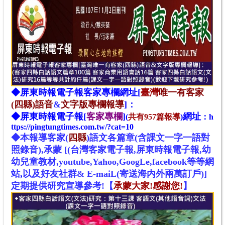
◆
屏東時報電子報
客家專欄網址[
臺灣
唯一有客家
(四縣)語音
&
文字版專欄報導
]
：
◆
屏東時報電子報[
客家專欄
]
網址
(
共有957篇報導
)
：
h
ttps://pingtungtimes.com.tw/?cat=10
◆本報導客家
(
四縣
)
語文
各
篇章(含課文一字一語對
照錄音),承蒙 [(台灣客家電子報,屏東時報電子報,幼
幼兒童教材,youtube,Yahoo,GoogLe,facebook等等網
站
,
以及好友社群& E-maiL(寄送海内外兩萬訂戶)]
定期提供研究宣導參考!
【
承蒙大家!感謝您!
】