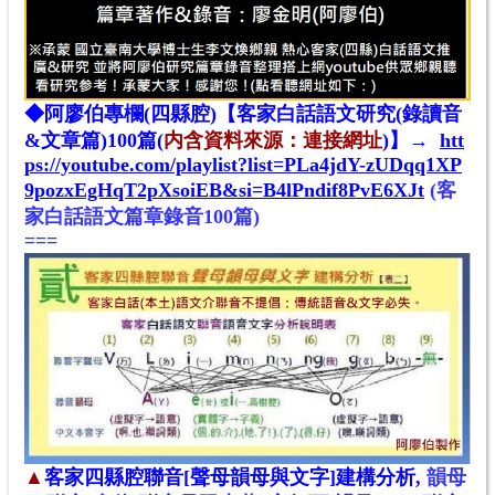
◆阿廖伯專欄(四縣腔)【客家白話語文研究(錄讀音
&文章篇)100篇
(
内含
資料來源：連接網址
)
】→
htt
ps://youtube.com/playlist?list=PLa4jdY-zUDqq1XP
9pozxEgHqT2pXsoiEB&si=B4lPndif8PvE6XJt
(客
家白話語文篇章錄音100篇)
===
▲
客家四縣腔聯音[聲母韻母與文字]建構分析,
韻母