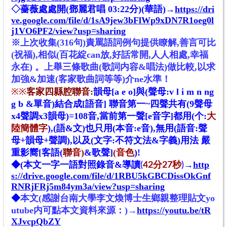
◇薔薇處處開(鄧麗君唱 03:22分)(華語)→
https://dri
ve.google.com/file/d/1sA9jew3bFlWp9xDN7R1oeg0l
j1VO6PF2/view?usp=sharing
※
上次收集(316句)責罵語詞例句提供瞭解,
善言可比
(祝福)
,相似(百花綻can放
,好話常
開
,人人相處
,幸福
永在)
。
上舉三條歌曲(歌詞内容&唱法)做比較
,以
求
加強&加速(客家
歌曲
詞等等
)介ne水準！
※
※
客家四縣腔聯音:
韻母[a e o]與(聲母:v l i m n ng
g b &單音)結合成[語音] 聯音第一~四聲共有(9聲母
x4聲調x3韻母)=108音,當前第一聲[e音字]都用(个:
大
陸簡體字
),(語&文)也只用(本音:e音),無用(語音:聲
母+韻母+聲調),以及(文字:不符文法&字義)用法 嚴
重影嚮[客語
(
聯
音)
&歌聲]
(音色
)!
◆
(本文一字一語對照錄音&導讀
→
http
(
42分27秒
)
s://drive.google.com/file/d/1RBU5kGBCDissOkGnf
RNRjFRj5m84ym3a/view?usp=sharing
◆
本文(感謝台南大學李文煥博士生鄉親整理貼文yo
utube内可點本文資料來源：)→
https://youtu.be/tR
XJvcpQbZY