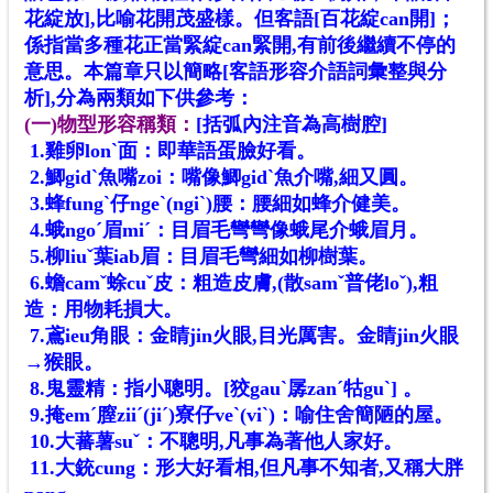
花綻放],比喻花開茂盛樣。但客語[百花綻can開]；
係指當多種花正當緊綻can緊開,有前後繼續不停的
意思。本篇章只以簡略[客語形容介語詞彙整與分
析],分為兩類如下供參考：
(一)物型形容稱類：
[括弧內注音為高樹腔]
1.雞卵lonˋ面：即華語蛋臉好看。
2.鯽gidˋ魚嘴zoi：嘴像鯽gidˋ魚介嘴,細又圓。
3.蜂fungˋ仔ngeˋ(ngiˋ)腰：腰細如蜂介健美。
4.蛾ngoˊ眉miˊ：目眉毛彎彎像蛾尾介蛾眉月。
5.柳liuˇ葉iab眉：目眉毛彎細如柳樹葉。
6.蟾camˇ蜍cuˇ皮：粗造皮膚,(散samˇ普佬loˇ),粗
造：用物耗損大。
7.鳶ieu角眼：金睛jin火眼,目光厲害。金睛jin火眼
→猴眼。
8.鬼靈精：指小聰明。[狡gauˋ孱zanˊ牯guˋ] 。
9.掩emˊ膣ziiˊ(jiˊ)寮仔veˋ(viˋ)：喻住舍簡陋的屋。
10.大蕃薯suˇ：不聰明,凡事為著他人家好。
11.大銃cung：形大好看相,但凡事不知者,又稱大胖