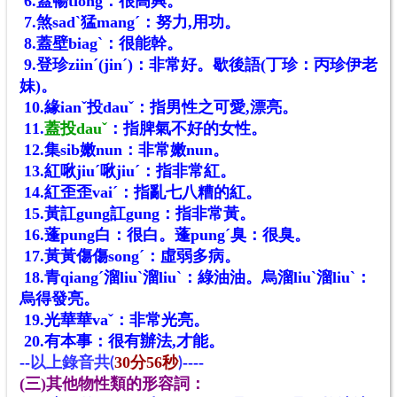
6.蓋暢tiong：很高興。
7.煞sadˋ猛mangˊ：努力,用功。
8.蓋壁biagˋ：很能幹。
9.登珍ziinˊ(jinˊ)：非常好。歇後語(丁珍：丙珍伊老
妹)。
10.緣ianˇ投dauˇ：指男性之可愛,漂亮。
11.
蓋投dauˇ
：指脾氣不好的女性。
12.集sib嫩nun：非常嫩nun。
13.紅啾jiuˊ啾jiuˊ：指非常紅。
14.紅歪歪vaiˊ：指亂七八糟的紅。
15.黃訌gung訌gung：指非常黃。
16.蓬pung白：很白。蓬pungˊ臭：很臭。
17.黃黃傷傷songˊ：虛弱多病。
18.青qiangˊ溜liuˋ溜liuˋ：綠油油。烏溜liuˋ溜liuˋ：
烏得發亮。
19.光華華vaˇ：非常光亮。
20.有本事：很有辦法,才能。
--
30
56
-
---
以上錄音共
(
分
秒
)
(三)其他物性類的形容詞：