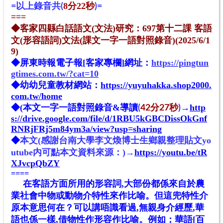
8
22
=
以上錄音共
(
分
秒
)
=
===
◆客家四縣白話語文(文法)研究：697第十二課 客語
文(形容語詞)文法(課文一字一語對照錄音)(2025/6/1
9)
◆
屏東時報電子報[
客家專欄
]
網址
：
https://pingtun
gtimes.com.tw/?cat=10
◆幼幼兒童教材網站：
https://yuyuhakka.shop2000.
com.tw/home
◆
(本文一字一語對照錄音&導讀
→
http
(
42分27秒
)
s://drive.google.com/file/d/1RBU5kGBCDissOkGnf
RNRjFRj5m84ym3a/view?usp=sharing
◆
本文(感謝台南大學李文煥博士生鄉親整理貼文yo
utube内可點本文資料來源：)→
https://youtu.be/tR
XJvcpQbZY
====
在客語方面所用的形容詞,大部份都係來自於農
業社會中物或動物介特性來作比喻。但這兜特性介
原本意思何在？可以講唔識看過,無親身介經歷,華
語也係一樣,借物性作形容作比喻。例如；華語[百