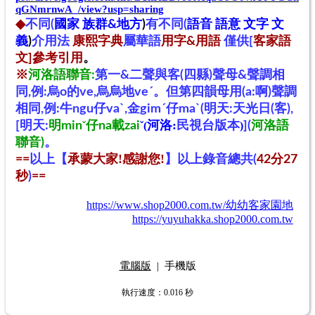
qGNmrnwA_/view?usp=sharing
◆
不同(
國家 族群&地方
)
有不同(
語音 語意
文字
文
義
)
介用法
康熙字典
屬華語
用字&用語
僅供[
客家語
文
]參考引用
。
※
河洛語聯音:
第一&二聲與客(四縣)聲母&聲調相
同,例:烏o的ve,烏烏地veˊ。但第四韻母用(a:啊)聲調
相同,例:牛ngu仔vaˋ,金gimˊ仔maˋ(明天
:天光日(客)
,
河洛:
民視台版本
[明天:
明min
ˇ
仔na載zai
ˇ(
)
]
(
河洛語
聯音)
。
以上【
承蒙大家!感謝您!
】
==
以上錄音總共(
42分27
秒
)
==
https://www.shop2000.com.tw/幼幼客家園地
https://yuyuhakka.shop2000.com.tw
電腦版
|
手機版
執行速度
：0.016
秒