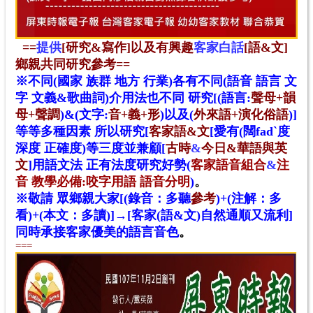
==
提供
[研究&寫作]以及有興趣
客家白話
[語&文]
鄉親共同研究參考=
=
※不同(國家 族群 地方 行業)各有不同(語音 語言 文
字 文義&歌曲詞)介用法也不同 研究[(語言:
聲母+韻
母+聲調
)&(文字:
音+義+形
)以及(
外來語+演化俗語
)
]
等等多種因素 所以
研究
[
客家語&文
[愛有(闊fadˋ度
深度 正確度)等三度並兼顧[
古時
&
今日&華語與英
文
]用語文法 正有法度研究好勢
(
客家語音組合
&
注
音 教學必備
:咬字用語 語音分明
)
。
※敬請 眾鄉親大家[(錄音：多聽
參考
)+(注解：多
看)+(本文：多讀)]→[客家(語&文)自然通順又流利]
同時承接客家優美的語言音色
。
===