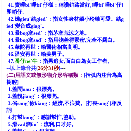
41.賣嗶biˊ嗶biˊ仔樣：稱讚銷路當好,[嗶biˊ嗶biˊ仔]
即哨仔。
42.嬌gieuˊ結giedˋ：指女性身材嬌小玲瓏可愛。結g
iedˋ變音成giagˋ。
43.暴bog塞sedˋ：指茅塞荒涼之地。
44.暴bog塞sadˋ：指用物蓋得緊密,完全不露白。
45.華陀再世：喻醫術相當高明。
46.潘安再世：喻美男子。
47.
番仔neˋ牛
：指男追女,而白白為女工作者。
--
26
31
-
--
以上錄音共
(
分
秒
)
(二)用語文或無形物介形容稱類：
[括弧內注音為高
樹腔]
1.蓋鬧nau：很漂亮。
2.蓋靚jiangˊ：很漂亮。
3.省sangˋ儉kiang：經濟,不浪費。[打喪songˋ]相反
詞
4.打幫bongˊ：感謝幫忙,協助。
5.滑vad溜liuˋ：流利,口才好。