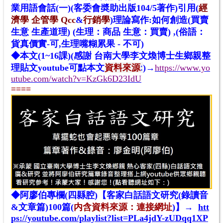
業用語會話(一)(客委會奬助出版104/5著作
)引用(
經
濟學
企管學
Qcc
&
行銷學
)理論寫作:如何創造(買賣
生意 生產道理) (生理：商品 生意：買賣) ,(俗語：
貨真價實-可,生理嘴糊累果 - 不可)
◆本文(1~16課)(感謝 台南大學李文煥博士生鄉親整
資料來源
:
理貼文youtube
可點本文
)→
https://www.yo
utube.com/watch?v=KzGk6D23IdU
====
◆阿廖伯專欄(四縣腔)【客家白話語文研究(錄讀音
&文章篇)100篇
(
内含
資料來源：連接網址
)
】→
htt
ps://youtube.com/playlist?list=PLa4jdY-zUDqq1XP