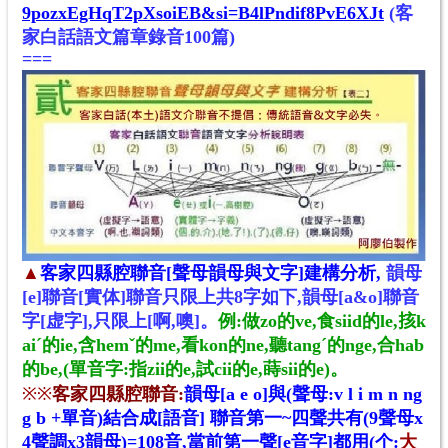
9pozxEgHqT2pXsoiEB&si=B4lPndif8PvE6XJt
(客
家白話語文篇章錄音100篇)
===
▲
客家四縣腔聯音[聲母韻母與文字]建構分析,
韻母
[e]聯音[
實体]
聯音
只限上共8字如下
,
韻母[a&o]聯音
字
[
虚
字
],
只限
上[
啊,噢]。
例:做zo的ve
,食siid的le
,㧡k
aiˊ的ie
,含hemˇ的me
,
看kon的ne
,
聽tang
ˊ
的nge
,合hab
的be
,(單音字:指zii的e
,試cii的e
,蒔sii的e)
。
※
※
客家四縣腔聯音:
韻母[a e o]與(聲母:v l i m n ng
g b +單音)結合成[語音] 聯音第一~四聲共有(9聲母x
4聲調x3韻母)=108音,當前第一聲[e音字]都用(个:
大