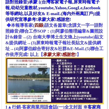
語對照錄音)承蒙
[(台灣客家電子報,屏東時報電子
報,幼幼兒童教材,youtube,Yahoo,GoogLe,facebook
等等網站
,
以及好友& E-maiL(海内外兩萬訂戶)]提
供研究宣導參考!
承蒙大家!感謝您!
◆本報導客家
(
四縣
)
語文各篇章(含課文一字一語對
照錄音)聯合工作SOP：(1)阿廖伯整理編章&圖照設
計&錄音→(2) 台南大學博土生文煥上(youtube)貼文
&提供網址→(3)屏東時報電子報社長貼文&提供網
址→(4)阿廖伯綜合寄好友&社群&E-MaiL(5)聯合工
作依序完成! 以上
【
承蒙大家!感謝您!
】
1▲
行銷-客家商業用語會話(一)全文封面
※客家商