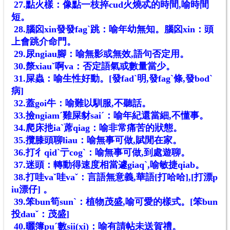
27.點火樣：像點一枝捽cud火燒忒的時間,喻時間
短。
28.腦囟xin發發fagˋ跳：喻年幼無知。腦囟xin：頭
上會跳介命門。
29.尿ngiau腳：喻無影或無效,語句否定用。
30.漦xiauˇ啊va：否定語氣或數量當少。
31.屎蟲：喻生性好動。[發fadˋ明,發fagˋ條,發bodˋ
病]
32.蓋goi牛：喻難以馴服,不聽話。
33.撿ngiamˊ雞屎豺saiˊ：喻年紀還當細,不懂事。
34.爬床扡iaˋ蓆qiag：喻非常痛苦的狀態。
35.攬膝頭聊liau：喻無事可做,賦閒在家。
36.打彳qidˋ亍cogˋ：喻無事可做,到處遊聊。
37.迷頭：轉動得速度相當遽giaqˋ,喻敏捷qiab。
38.打哇vaˇ哇vaˇ：言語無意義,華語[打哈哈],[打漂p
iu漂仔] 。
39.笨bun筍sunˋ：植物茂盛,喻可愛的樣式。[笨bun
投dauˇ：茂盛]
40.曬簿puˊ數sii(xi)：喻有請帖未送賀禮。