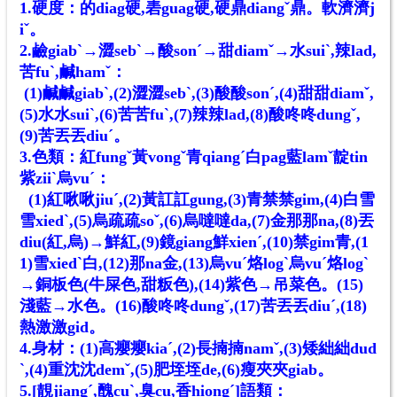
1.硬度：的diag硬,砉guag硬,硬鼎diangˇ鼎。軟濟濟j
iˇ。
2.鹼giabˋ→澀sebˋ→酸sonˊ→甜diamˇ→水suiˋ,辣lad,
苦fuˋ,鹹hamˇ：
(1)鹹鹹giabˋ,(2)澀澀sebˋ,(3)酸酸sonˊ,(4)甜甜diamˇ,
(5)水水suiˋ,(6)苦苦fuˋ,(7)辣辣lad,(8)酸咚咚dungˇ,
(9)苦丟丟diuˊ。
3.色類：紅fungˇ黃vongˇ青qiangˊ白pag藍lamˇ靛tin
紫ziiˋ烏vuˊ：
(1)紅啾啾jiuˊ,(2)黃訌訌gung,(3)青禁禁gim,(4)白雪
雪xiedˋ,(5)烏疏疏soˇ,(6)烏噠噠da,(7)金那那na,(8)丟
diu(紅,烏)→鮮紅,(9)鏡giang鮮xienˊ,(10)禁gim青,(1
1)雪xiedˋ白,(12)那na金,(13)烏vuˊ烙logˋ烏vuˊ烙logˋ
→銅板色(牛屎色,甜粄色),(14)紫色→吊菜色。(15)
淺藍→水色。(16)酸咚咚dungˇ,(17)苦丟丟diuˊ,(18)
熱激激gid。
4.身材：(1)高癭癭kiaˊ,(2)長揇揇namˇ,(3)矮絀絀dud
ˋ,(4)重沈沈demˇ,(5)肥垤垤de,(6)瘦夾夾giab。
5.[靚jiangˊ,醜cuˋ,臭cu,香hiongˊ]語類：