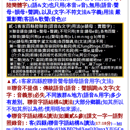
陸簡體字
),(語&文)也只用(本音:e音),無用(語音:聲
母+韻母+聲調),以及(文字:不符文法&字義)用法 嚴
重影嚮[客語&歌聲(音色)]!
▲
贰-1客家四縣腔聯音聲母韻母語音用字(文法)
※聯音
不提倡
：
傳統語
音(語音：聲韻調)&
文字(文
字：音義形)必失
,不同族群&地方(語音&用字)多少
有差別
。
[大部分鄉親(
知其所以
聯音字語結構&讀法
不知其所以為然:慣用唔知來源
)]
。
[課文一字一語對
◆
聯音字語結構&讀法(如圖貳&參)
照錄音]
客(四縣)聯音字語結構&讀法
：
(
17:18分
)→
htt
ps://drive.google.com/file/d/1hKBD79s0XqaOJOovxYJUGCn