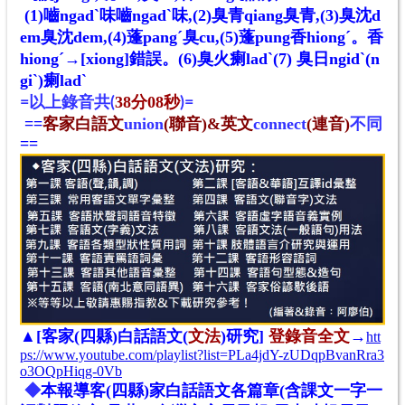
(1)嚙ngadˋ味嚙ngadˋ味,(2)臭青qiang臭青,(3)臭沈d
em臭沈dem,(4)蓬pangˊ臭cu,(5)蓬pung香hiongˊ。香
hiongˊ→[xiong]錯誤。(6)臭火瘌ladˋ(7) 臭日ngidˋ(n
giˋ)瘌ladˋ
38
08
=
以上錄音共
(
分
秒
)
=
==
客家白語文
union
(聯音)&英文
connect
(連音)
不同
==
▲[
客家(四縣)白話語文
(
文法
)
研究]
登錄音全文
→
htt
ps://www.youtube.com/playlist?list=PLa4jdY-zUDqpBvanRra3
o3OQpHiqg-0Vb
◆
本報導
客(四縣)家白話語文
各篇章(含課文一字一