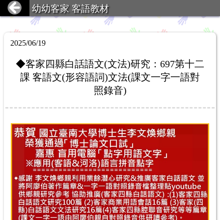
幼幼客家 客語教材
2025/06/19
◆客家四縣白話語文(文法)研究：697第十二
課 客語文(形容語詞)文法(課文一字一語對
照錄音)