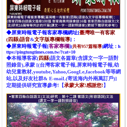
◆
屏東時報電子報
客家專欄網址[
臺灣
唯一有客家
(四縣)語音
&
文字版專欄報導
]
：
◆
屏東時報電子報[
客家專欄
]
網址
(
共有957篇報導
)
：
h
ttps://pingtungtimes.com.tw/?cat=10
◆本報導客家
(
四縣
)
語文
各
篇章(含課文一字一語對
照錄音),承蒙 [(台灣客家電子報,屏東時報電子報,幼
幼兒童教材,youtube,Yahoo,GoogLe,facebook等等網
站
,
以及好友社群& E-maiL(寄送海内外兩萬訂戶)]
定期提供研究宣導參考!
【
承蒙大家!感謝您!
】