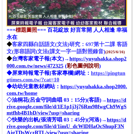
百花綻放 好言常開 人人相逢 幸福
==
=
標題圖照
==
=
永在
◆
客家四縣白話語文(文法)研究：697第十二課 客語
文(
形容
語詞)文法(課文一字一語對照錄音)
(2025/6/16)
◆
台灣客家電子報(本文)
→
https://yuyuhakka.shop2
000.com.tw/news/472325
(
彩色圖例說明
)
◆
屏東時報電子報[
客家專欄
]
網址
：
https://pingtun
gtimes.com.tw/?cat=10
◆幼幼兒童教材網站：
https://yuyuhakka.shop2000.
com.tw/home
◇油桐花(呂金守詞曲唱 03：15分)(客語)→
https://d
rive.google.com/file/d/1E1p1j3j76Rm98fwgCh9WgS
mtfhb4B1bD/view?usp=sharing
◇
快樂的出帆(張清芳唱 03：45分)(河洛)→
https://d
rive.google.com/file/d/1imU_dcWlDHaOcShupF3N
AjgTDsWczRTL/view?usp=sharing