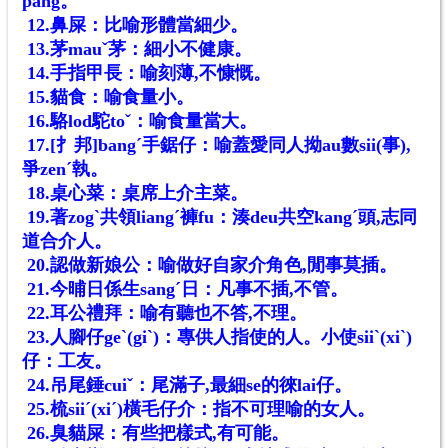
pang。
12.鼻屎：比喻形體當細少。
13.茅mauˇ茅：細小不健康。
14.手指甲長：喻刻薄,不慷慨。
15.貓食：喻食量小。
16.駱lod駝toˇ：喻食量當大。
17.[
扌
邦]bangˊ手鋸仔：喻蓋愛同人拗au數sii(事),
爭zenˊ執。
18.桌心菜：桌席上介主菜。
19.著zogˋ共領liangˊ褲fu：湊deu共空kangˊ頭,志同
道合介人。
20.認做新娘公：喻做好自家介角色,閒事莫插。
21.今晡日係生sangˊ日：凡事不插,不管。
22.耳公禮拜：喻有聽也不答,不理。
23.人腳仔geˋ(giˋ)：專供人指使的人。小使siiˋ(xiˋ)
仔：工友。
24.吊尾錘cuiˇ：尾滿子,最細se的徠lai仔。
25.梳siiˊ(xiˊ)橫毛仔介：指不可理喻的女人。
26.臭貓屎：有些把樣式,有可能。