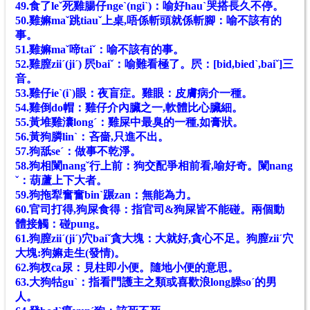
49.食了le
ˇ
死
雞腸仔ngeˋ(ngiˋ)：喻好hauˋ哭搭長久不停。
50.雞嫲maˇ跳tiauˇ上桌,唔係斬頭就係斬腳：喻不該有的
事。
51.雞嫲maˇ啼taiˇ：喻不該有的事。
52.雞膣ziiˊ(jiˊ) 屄baiˇ：喻難看極了。屄：[bid,biedˋ,baiˇ]三
音。
53.雞仔ieˋ(iˋ)眼：夜盲症。雞眼：皮膚病介一種。
54.雞倒do帽：雞仔介內臟之一,軟體比心臟細。
55.黃堆雞灢longˊ：雞屎中最臭的一種,如膏狀。
56.黃狗膦linˋ：吝嗇,只進不出。
57.狗舐seˊ：做事不乾淨。
58.狗相闌nangˇ行上前：狗交配爭相前看,喻好奇。闌nang
ˇ：葫蘆上下大者。
59.狗拖犁奮奮binˋ蹍zan：無能為力。
60.官司打得,狗屎食得：指官司&狗屎皆不能碰。兩個動
體接觸：碰pung。
61.狗膣ziiˊ(jiˊ)穴baiˇ貪大塊：大就好,貪心不足。
狗膣ziiˊ穴
大塊:
狗
嫲走生(發情)
。
62.狗杈ca尿：見柱即小便。隨地小便的意思。
63.大狗牯guˋ：指看門護主之類或喜歡浪long臊soˊ的男
人。