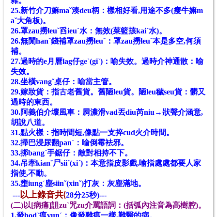
雜。
25.新竹介刀嫲maˇ湊deu柄：樣相好看,用途不多(瘦牛
嫲m
aˇ
大角板)。
26.罩zau撈leuˇ舀ieuˋ水：無效(菜籃㧡kaiˊ水)。
26.無閒hanˇ錢補罩zau撈leuˇ：罩zau撈leuˇ本是多空,何須
補。
27.過時的e月曆lag仔geˋ(giˋ)：喻失效。過時介神通散：喻
失效。
28.坐橫vangˇ桌仔：喻當主管。
29.嫁妝貨：指古老舊貨。舊陋leu貨。陋leu穢seu貨：髒又
過時的東西。
30.阿義伯介壞風車：屙濃滑vad丟diu芮niu→狀聲介涵意,
胡說八道。
31.點火樣：指時間短,像點一支捽cud火介時間。
32.掃巴浸尿翻panˊ：喻倒霉袪邪。
33.挷bangˊ手鋸仔：敵對相持不下。
34.吊牽kianˇ尸siiˊ(xiˊ)：本意指皮影戲,喻指處處都要人家
指使,不動。
35.壅iungˊ塵siinˇ(xinˇ)打灰：灰塵滿地。
---
以上錄音共(
28分25秒)---
(二)以[病痛]詛zuˋ咒zu介罵語詞：(括弧內注音為高樹腔)。
1.發bodˋ瘟vunˊ：像發雞瘟一樣,難醫的病。