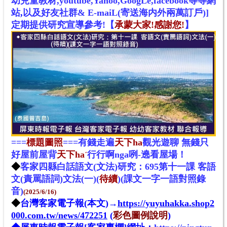
幼兒童教材,youtube,Yahoo,GoogLe,facebook等等網
站
,
以及好友社群& E-maiL(寄送海内外兩萬訂戶)]
定期提供研究宣導參考!
【
承蒙大家!感謝您!
】
===
標題圖照
===有錢走遍
天下ha
觀光遊聊 無錢只
好屋前屋背
天下ha
行行啊nga咧-遶看屋場！
ˊ
◆
客家四縣白話語文(文法)研究：
695第十一課 客語
文(責罵語詞)文法
(一)(
待續
)
(課文一字一語對照錄
音)
(2025/6/16)
◆
台灣客家電子報(本文)
→
https://yuyuhakka.shop2
000.com.tw/news/472251
(
彩色圖例說明
)