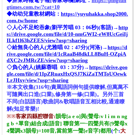
◆
屏東時報電子報[
客家專欄
]
網址
：
https://pingtun
gtimes.com.tw/?cat=10
◆幼幼兒童教材網站：
https://yuyuhakka.shop2000.
com.tw/home
◇人心不足蛇吞象(劉平芳唱 03：06秒)(客語)→
http
s://drive.google.com/file/d/10-nmGWI2-eW8UcGeiIj
ILkf1l63hZEES/view?usp=sharing
◇給無良心的人(尤雅唱 02：47分)
(河洛)
→
https://d
rive.google.com/file/d/1cRaaB48dkLL8BuH-OZpiA
dXC2vJMRcZE/view?usp=sharing
◇負心的人(姚蘇蓉唱 03：37分)→
https://drive.goo
gle.com/file/d/1IpZRuaxHxQSJ7KiZaTMToUOewk
LrJHxy/view?usp=sharing
※本文收集(316句)責罵語詞例句提供瞭解,但萬萬不
可隨興出口造(口業),修身第一修(口業)。另外三首
不同(白話語言)歌曲詞&歌唱語音互相比較,通達瞭
解(知足常樂)!
※
※
客家四縣腔聯音:
韻母[a e o]與(聲母:v l i m n ng
g b +單音)結合成[語音] 聯音第一~四聲共有(9聲母x
4聲調x3韻母)=108音,當前第一聲[e音字]都用
(
个
:
大