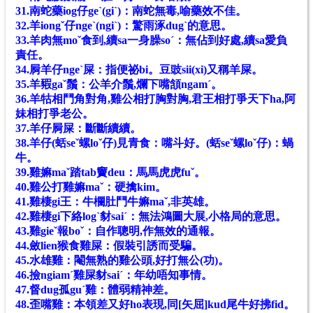
31.南蛇藥iog仔geˋ(giˋ)：南蛇無毒,喻藥效不佳。
32.羊iongˇ仔ngeˋ(ngiˋ)：驚雨涿dugˋ的意思。
33.羊肉無moˇ食到,續sa一身臊soˊ：無佔到好處,續sa愛負
責任。
34.屙羊仔nge
ˋ
屎：指便祕bi。豆豉sii(xi)又稱羊屎。
35.羊豭gaˇ鬚：公羊介鬚,爛下嘴頷ngamˊ。
36.羊牯相鬥角對角,雞公相打胸對胸,君王相打爭天下ha,阿
妹相打爭老公。
37.羊仔屙屎：斷斷續續。
38.羊仔(蛞seˇ螺loˇ仔)見青食：嘴斗好。(蛞seˇ螺loˇ仔)：蝸
牛。
39.雞嫲maˇ踏tab竇deu：馬馬虎虎fuˇ。
40.雞公打雞嫲maˇ：硬擒kim。
41.雞棲gi王：牛欄肚鬥牛嫲maˇ,非英雄。
42.雞棲gi下絡logˋ豺saiˊ：無法鴻圖大展,小格局的意思。
43.雞gieˇ報boˇ：自作聰明,作無效的通報。
44.斂lien猴食雞屎：假裝引誘而受騙。
45.水雄雞：閹無熟的雞公頭,好打無公(功)。
46.撿ngiamˊ雞屎豺saiˊ：年幼唔知事情。
47.督dug孤guˊ雞：體弱精神差。
48.歪嘴雞：本領差又好ho表現,同[矢屈]kud尾牛好拂fid。