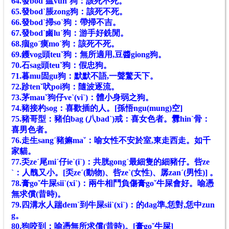
64.發bodˋ瘟vunˊ狗：該死不死。
65.發bodˋ脹zong狗：該死不死。
66.發bodˋ掃soˋ狗：帶掃不吉。
67.發bodˋ鹵luˊ狗：游手好銑閒。
68.痼goˊ瘼moˊ狗：該死不死。
69.鑊vog頭teuˇ狗：無所適用,豆醬giong狗。
70.石sag頭teuˇ狗：假忠狗。
71.暮mu固gu狗：默默不語,一聲驚天下。
72.跈tenˇ吠poi狗：隨波逐流。
73.茅mauˇ狗仔veˋ(viˋ)：體小身弱之狗。
74.豬接杓sog：喜歡插的人。[孫悟ngu(mung)空]
75.豬哥型：豬伯bag (八badˋ)戒：喜女色者。釁hinˋ骨：
喜男色者。
76.走生sangˊ豬嫲maˇ：喻女性不安於室,東走西走。如千
家貓。
77.奀zeˊ尾miˊ仔ieˋ(iˋ)：共胱gongˊ最細隻的細豬仔。呰ze
ˋ：人醜又小。[奀zeˊ(動物)、呰zeˋ(女性)、孱zanˊ(男性)] 。
78.膏goˇ牛屎siiˋ(xiˋ)：兩牛相鬥負傷膏goˇ牛屎會好。喻憑
無求償(昔時)。
79.四溝水人踹demˋ到牛屎siiˋ(xiˋ)：的dag準,恁對,恁中zun
g。
80.狗咬到：喻憑無所求償(昔時)。[膏goˇ牛屎]