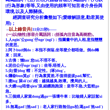
[行為形象]等等,又由使用的頻率可知言者介身份與
環境
,以及人際關係
。
經調查研究分析彙整如下(愛瞭解語意,勸君莫使
用)；
--
以上錄音共
(
11分21秒)------
(一)以[物性]形容介罵語詞：(括弧內注音為高樹腔)。
1.人nginˇ公gungˊ仔ngeˋ(ngiˋ)：指圖畫中的人相,意指戇戇
的意思。
2.阿卜bud倒do：本指不倒翁,坐等麼介都唔做。倒do轉
來：回來。
3.古佛：懶lanˊ怠tai,不理不答。
4.泥伯公仔ngeˋ(ngiˋ)：坐等,唔答人。
5.尖[督]dugˋ帽：不定性。[琢]dugˋ。
6.爛畚bun箕giˊ：行為素質差,不值得提拔pad,幫忙。
7.摝lugˋ屎siiˋ(xiˋ)棍：越搞越臭,敗壞。攪局的人。
8.大鑊vog唔曾qienˇ滾,細鑊跑跑滾：皇帝不急,大監較go
急。
9.三個婦人家當dong過go一張壞牛車：比喻婦人家話絮xi
多。
10.無葛gadˋ[煞sadˋ]：老人家行路無估gu杖(葛gadˋ煞sadˋ)