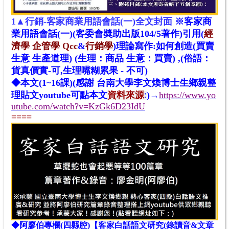
1▲
行銷-客家商業用語會話(一)全文封面
※客家商
業用語會話(一)(客委會奬助出版104/5著作
)引用(
經
濟學
企管學
Qcc
&
行銷學
)理論寫作:如何創造(買賣
生意 生產道理) (生理：商品 生意：買賣) ,(俗語：
貨真價實-可,生理嘴糊累果 - 不可)
◆本文(1~16課)(感謝 台南大學李文煥博士生鄉親整
資料來源
:
理貼文youtube
可點本文
)→
https://www.yo
utube.com/watch?v=KzGk6D23IdU
====
◆阿廖伯專欄(四縣腔)【客家白話語文研究(錄讀音&文章