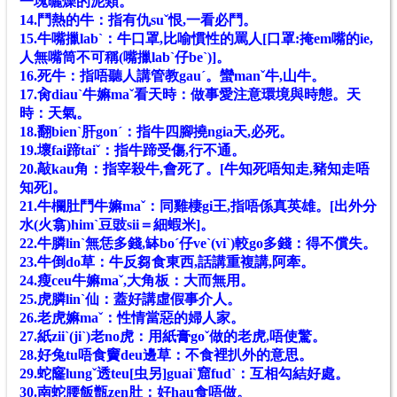
一塊曬燥的泥類。
14.鬥熱的牛：指有仇suˇ恨,一看必鬥。
15.牛嘴擸labˋ：牛口罩,比喻慣性的罵人[口罩:掩em嘴的ie
,
人無嘴筒不可稱(
嘴擸labˋ仔be
ˋ)]
。
16.死牛：指唔聽人講管教gauˊ。蠻manˇ牛,山牛。
17.肏diauˋ牛嫲maˇ看天時：做事愛注意環境與時態。天
時：天氣。
18.翻bienˋ肝gonˊ：指牛四腳撓ngia天,必死。
19.壞fai蹄taiˇ：指牛蹄受傷,行不通。
20.敲kau角：指宰殺牛,會死了。[牛知死唔知走,豬知走唔
知死]。
21.牛欄肚鬥牛嫲maˇ：同雞棲gi王,指唔係真英雄。[出外分
水(火翕)him
ˋ豆豉sii＝細蝦米]
。
22.牛膦linˋ無恁多錢,缽boˊ仔veˋ(viˋ)較go多錢：得不償失。
23.牛倒do草：牛反芻食東西,話講重複講,阿牽。
24.瘦ceu牛嫲maˇ,大角板：大而無用。
25.虎膦linˋ仙：蓋好講虛假事介人。
26.老虎嫲maˇ：性情當惡的婦人家。
27.紙ziiˋ(jiˋ)老no虎：用紙膏goˇ做的老虎,唔使驚。
28.好兔tu唔食竇deu邊草：不食裡扒外的意思。
29.蛇窿lungˇ透teu[
虫
另]guaiˋ窟fudˋ：互相勾結好處。
30.南蛇腰飯甑zen肚：好hau食唔做。