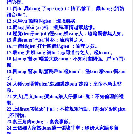
行唔得。
11.倒doˋ鼎diangˋ了ngeˇ(ngiˇ)：糟了,慘了。鼎diangˋ(河洛
語音dia
ˋ
)。
12.火烏vuˊ蛤蟆叫gieu：環境惡劣。
13.摝lugˋ屎siiˋ(xiˋ)棍：攪局,事情越幫越慘。
14.矮凳den仔neˋ(niˋ)徑gang橫vang人：喻暗厲害無人知。
15.背囊nongˇ把baˇ算盤：喻精算之人。
16.一個錢qienˇ打卄四個結giedˋ：喻守財奴。
17.著zogˋ共領liangˊ褲fu：志同道合之人。檻kiamˇ。
18.目mugˋ瞽guˋ唔驚大銃cung：不知利害關係。戶fuˇ(門)
檻。
19.目mugˋ瞽guˋ唔驚踢戶fuˇ檻kiamˇ：濫lamˋ糝samˋ衝zun
gˊ。
20.大鑊vog唔曾qienˇ滾,細鑊跑pauˊ跑滾：皇帝不急太監
急。
21.大人[足亢]hong凳den,細人仔擸labˋ凳：不知倫理的禮
貌。
22.上紐neuˋ劄dabˋ下紐：不按規矩行動。[劄dabˋ&鉤gieu
ˊ]不同物。
23.食三角肉ngiugˋ：食喪事飯。
24.三個婦人家當dong過一張壞牛車：喻婦人家語多言