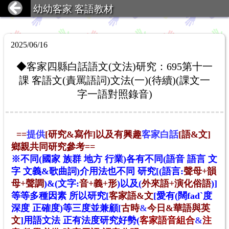
幼幼客家 客語教材
2025/06/16
◆客家四縣白話語文(文法)研究：695第十一
課 客語文(責罵語詞)文法(一)(待續)(課文一
字一語對照錄音)
==
提供
[研究&寫作]以及有興趣
客家白話
[語&文]
鄉親共同研究參考=
=
※不同(國家 族群 地方 行業)各有不同(語音 語言 文
字 文義&歌曲詞)介用法也不同 研究[(語言:
聲母+韻
母+聲調
)&(文字:
音+義+形
)以及(
外來語+演化俗語
)
]
等等多種因素 所以
研究
[
客家語&文
[愛有(闊fadˋ度
深度 正確度)等三度並兼顧[
古時
&
今日
&華語與英
文
]用語文法 正有法度研究好勢
(
客家語音組合
&
注