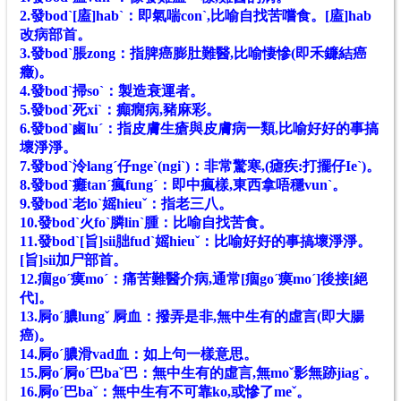
2.發bodˋ[廅]habˋ：即氣喘conˋ,比喻自找苦嚐食。[廅]hab
改病部首。
3.發bodˋ脹zong：指脾癌膨肚難醫,比喻悽慘(即禾鐮結癌
癥)。
4.發bodˋ掃soˋ：製造衰運者。
5.發bodˋ死xiˋ：癲癇病,豬麻彩。
6.發bodˋ鹵luˊ：指皮膚生瘡與皮膚病一類,比喻好好的事搞
壞淨淨。
7.發bodˋ泠langˊ仔ngeˋ(ngiˋ)：非常驚寒
,(瘧疾:打擺仔I
e
ˋ)
。
8.發bodˋ癱tanˊ瘋fungˊ：即中瘋樣,東西拿唔穩vunˋ。
9.發bodˋ老loˋ媱hieuˇ：指老三八。
10.發bodˋ火foˋ膦linˋ腫：比喻自找苦食。
11.發bodˋ[旨]sii胐fudˋ媱hieuˇ：比喻好好的事搞壞淨淨。
[旨]sii加尸部首。
12.痼goˊ瘼moˊ：痛苦難醫介病,通常[痼goˊ瘼moˊ]後接[絕
代]。
13.屙oˊ膿lungˇ 屙血：撥弄是非,無中生有的虛言(即大腸
癌)。
14.屙oˊ膿滑vad血：如上句一樣意思。
15.屙oˊ屙oˊ巴baˇ巴：無中生有的虛言,無moˇ影無跡jiagˋ。
16.屙oˊ巴baˇ：無中生有不可靠ko,或慘了meˇ。