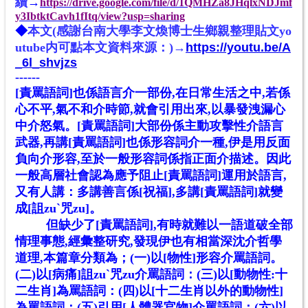
→
續
https://drive.google.com/file/d/1QMHZa8JHqlxNDJmf
y3IbtktCavh1fItq/view?usp=sharing
◆
本文(感謝台南大學李文煥博士生鄉親整理貼文yo
utube内可點本文資料來源：)→
https://youtu.be/A
_6l_shvjzs
------
[責罵語詞]也係語言介一部份,在日常生活之中,若係
心不平,氣不和介時節,就會引用出來,以暴發洩漏心
中介怒氣。[責罵語詞]大部份係主動攻擊性介語言
武器,再講[責罵語詞]也係形容詞介一種,伊是用反面
負向介形容,至於一般形容詞係指正面介描述。因此
一般高層社會認為應予阻止[責罵語詞]運用於語言,
又有人講：多講善言係[祝福],多講[責罵語詞]就變
成[詛zuˋ咒zu]。
但缺少了[責罵語詞],有時就難以一語道破全部
情理事態,經彙整研究,發現伊也有相當深沈介哲學
道理,本篇章分類為；(一)以[物性]形容介罵語詞。
(二)以[病痛]詛zuˋ咒zu介罵語詞：(三)以[動物性:十
二生肖]為罵語詞：(四)以[十二生肖以外的動物性]
為罵語詞：(五)引用[人體器官物]介罵語詞：(六)以