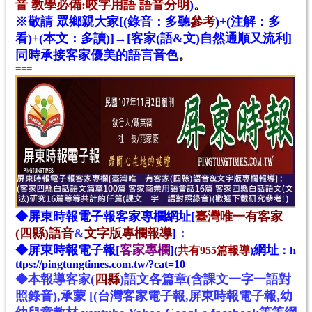
音 教學必備
:咬字用語 語音分明
)
。
※敬請 眾鄉親大家[(錄音：多聽
參考
)+(注解：多
看)+(本文：多讀)]→[客家(語&文)自然通順又流利]
同時承接客家優美的語言音色
。
===
◆
屏東時報電子報
客家專欄網址[
臺灣
唯一有客家
(四縣)語音
&
文字版專欄報導
]
：
◆
屏東時報電子報[
客家專欄
]
網址
(
共有955篇報導
)
：
h
ttps://pingtungtimes.com.tw/?cat=10
◆本報導客家
(
四縣
)
語文
各
篇章(含課文一字一語對
照錄音),承蒙 [(台灣客家電子報,屏東時報電子報,幼