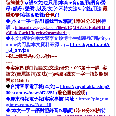
陸簡體字
),(語&文)也只用(本音:e音),無用(語音:聲
母+韻母+聲調),以及(文字:不符文法&字義)用法
嚴
重影嚮
[客語&歌聲(
音色
)]!
◆
(本文一字一語對照錄音&導讀
(
1時04分38秒
)待
→
續
https://drive.google.com/file/d/1QMHZa8JHqlxNDJmf
y3IbtktCavh1fItq/view?usp=sharing
◆
本文(感謝台南大學李文煥博士生鄉親整理貼文yo
utube内可點本文資料來源：)→
https://youtu.be/A
_6l_shvjzs
--
6
分
55秒)----
以上錄音共(
----
◆
客家四縣白話語文(文法)研究：695第十一課 客
語文(責罵語詞)文法(一)
(課文一字一語對照錄
(待續)
音)
(2025/6/16)
◆
台灣客家電子報(本文)
→
https://yuyuhakka.shop2
000.com.tw/news/472251
(
彩色圖例說明
)
◆
屏東時報電子報[
客家專欄
]
網址
：
https://pingtun
gtimes.com.tw/?cat=10
◆
(本文一字一語對照錄音&導讀
(
1時04分38秒
)待