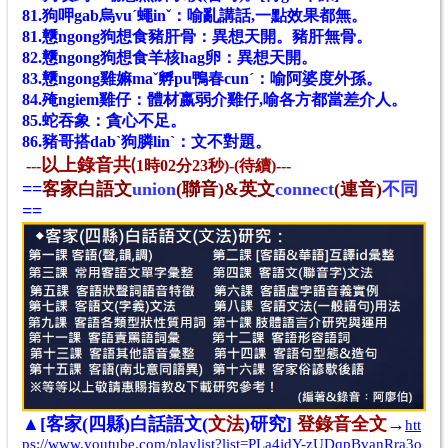
81.狗呷gab烏vuˊ蠅inˇ：喻亂講話,一點效果都無。
81.戇ngong狗想食豬肝骨：異想天開。豬肝無骨。
82.戇ngong狗想食羊核hag卵：異想天開。
83.戇ngong雞嫲maˇ孵pu鴨春cunˊ：喻阿婆度外孫。
84.殗ngiem雞仔：體材嬴弱介雞仔,喻各方都當差介人。
85.蛇吞象：貪心不足。
86.豬哥搭dabˋ狗膦linˋ：文不對題。
---
以上錄音共(
1時02分23秒)-(待續)---
==
客家白語文
union
(聯音)&英文
connect
(連音)
不同
==
▲[
客家(四縣)白話語文
(
文法
)
研究]
登錄音全文
→
htt
ps://www.youtube.com/playlist?list=PLa4jdY-zUDqpBvanRra3o