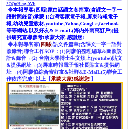
3OQpHiqg-0Vb
◆
本報導
客(四縣)家白話語文
各篇章(含課文一字一
語對照錄音)承蒙
[(台灣客家電子報,屏東時報電子
報,幼幼兒童教材,youtube,Yahoo,GoogLe,facebook
等等網站
,
以及好友& E-maiL(海内外兩萬訂戶)]提
供研究宣導參考!
承蒙大家!感謝您!
◆本報導客家
(
四縣
)
語文各篇章(含課文一字一語對
照錄音)聯合工作SOP：(1)阿廖伯整理編章&圖照設
計&錄音→(2) 台南大學博土生文煥上(youtube)貼文
&提供網址→(3)屏東時報電子報社長貼文&提供網
址→(4)阿廖伯綜合寄好友&社群&E-MaiL(5)聯合工
作依序完成! 以上
【
承蒙大家!感謝您!
】