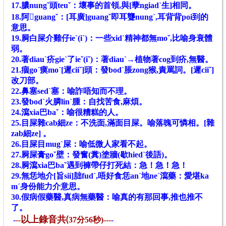
17.膿nungˇ頭teuˇ：壞事的首領,與[孽ngiadˋ生]相同。
18.阿
𦘅
guangˇ：[耳廣]guangˇ即耳聾nungˊ,耳背背poi到的
意思。
19.屙白屎介雞仔ieˋ(iˋ)：一些xidˋ精神都無moˇ,比喻身衰體
弱。
20.著diauˋ疥gieˋ了ieˇ(iˇ)：著diauˋ→植物著cog到疥,無醫。
21.痼goˊ瘼moˊ[遲ciiˇ]頭：發bodˋ脹zong猴,責罵詞。[遲ciiˇ]
改刀部。
22.鼻塞sedˋ塞：喻詐唔知而不理。
23.發bodˋ火膦linˋ腫：自找苦食,麻煩。
24.瀉xia巴baˇ：喻很糟糕的人。
25.目屎雜cab細ze：不洗面,滿面目屎。喻落魄可憐相。[雜
zab細ze] 。
26.目屎目mugˋ屎：喻低微人家看不起。
27.屙屎膏goˇ壁：發奮(糞)塗牆(歇hiedˋ後語)。
28.屙瀉xia巴baˇ遇到褲帶仔打死結：急！急！急！
29.無恁地介[旨sii]胐fudˋ,唔好食恁anˋ地neˊ瀉藥：愛堪ka
mˊ身份能力介意思。
30.假病假藥醫,真病無藥醫：喻真的有那回事,推也推不
了。
-
--
以上錄音共(
37分56秒)---
-