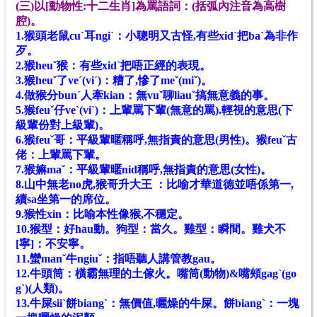
(三)以[動物性:十二生肖]為罵語詞：(括弧內注音為高樹
腔)。
1.猴頭老鼠cuˋ耳ngiˋ：小聰明又古怪,有些xidˋ把baˋ為非作
歹。
2.猴heuˇ猴：有些xidˋ把唔正經的表現。
3.猴heuˇ了veˊ(viˊ)：糟了,慘了meˇ(miˇ)。
4.做猴分bunˊ人牽kian：無vuˇ聊liauˇ搞無意義的事。
5.猴feuˇ仔veˋ(viˋ)：上輩罵下輩(無意的罵).輕視的意思(下
級輩份對上級輩)。
6.猴feuˇ哥：平級輩暱稱呼,無指責的意思(男性)。猴feuˇ古
佬：上輩罵下輩。
7.猴嫲maˇ：平級輩暱nid稱呼,無指責的意思(女性)。
8.山中無老no虎,猴哥升大王 ：比喻才華道德並唔係第一,
續sa坐第一的席位。
9.猴性xin：比喻本性像猴,不穩定。
10.猴型：好hau動。狗型：當久。雞型：瞬間。雞犬不
[寧]：不安寧
。
11.蠻manˇ牛ngiuˇ：指唔聽人講管教gau。
12.牛頭筒：橫霸無理的土傢火。嘴筒(動物)&嘴頰gagˋ(go
gˋ)(人類)。
13.牛屎siiˋ餅biangˋ：無價值,曬燥的牛屎。餅biangˋ：一塊