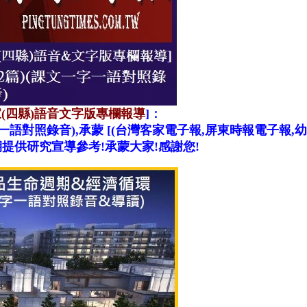
(四縣)語音文字版專欄報導
]
：
一
語
對照錄音)
,
承蒙
[(台灣客家電子報,屏東時報電子報,幼幼兒童教材
定期提供研究宣導參考!
承蒙大家!感謝您!