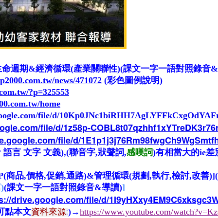
產品生命週期&經濟循環(產業關聯性)(課文一字一語對照錄音&
op2000.com.tw/news/471072
(彩色圖例說明)
s.com.tw/?p=325553
000.com.tw/home
e.google.com/file/d/10Kp0JNc1biRHH7AgLYFFkCxgOdYAF
google.com/file/d/1z58p-COBL8t07qzhhf1xYTreDK3r7
ive.google.com/file/d/1E1p1j3j76Rm98fwgCh9WgSmt
 語言 文字 文義),(聯音字,狀聲詞,
感嘆詞
)有相當大的ie差別
P(商品
,
價格
,
促銷
,
通路)&管理循環(規劃
,
執行
,
檢討
,
改善)
)
(課文一字一語對照錄音&導讀)
]
ps://drive.google.com/file/d/1I9yHXxy4EM9C6xksgc
資料來源
:
可點本文
)→
https://www.youtube.com/watch?v=