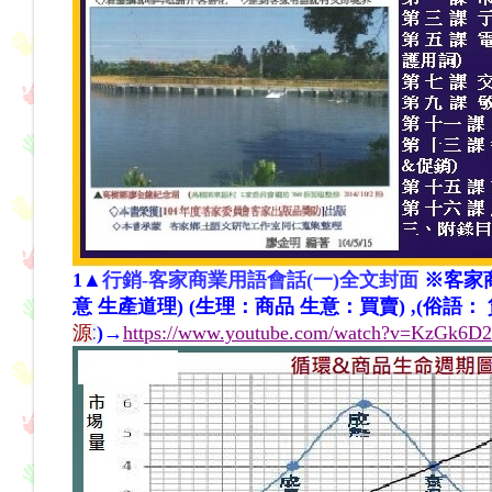
1▲
行銷-客家商業用語會話(一)全文封面
※客家商
意 生產道理) (生理：商品 生意：買賣) ,(俗語：
源
:
)→
https://www.youtube.com/watch?v=KzGk6D