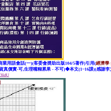
業用語會話(一)(客委會奬助出版104/5著作
)引用(
經濟學
 貨真價實-可,生理嘴糊累果 - 不可)
◆本文(1~16課)(感謝
23IdU