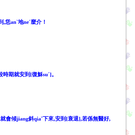
,恁anˋ地neˊ麼介！
段時期就安到[復穌suˊ]。
傾jiang斜qiaˇ下來,安到[衰退],若係無醫好,
！