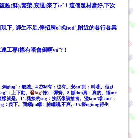
復甦(穌),繁榮,衰退]來了ieˇ！這個題材當好,下次
到現下
,
師生不足
,
停招屙o
ˊ
忒hed
ˋ
,附近的各行各業
永達工專]樣有唔會倒啊va
ˇ
?
！
地。焗giugˋ：般裝。
4.亦id有：也有。安onˊ到：叫著。佢gi
fagˋ：上下動。
發fagˋ
條)：彈簧。
8.斷don真：真的。愐me
這樣就是。
11.豬接杓sog：接話像講搶食。濫lamˋ糝samˋ：
vang：倒下。面縐jiu縐：臉縐縐,不爽。
15.樣ngiong得生