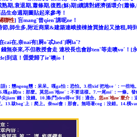
成熟期
,
衰退期
,
蕭條期
,
復甦(穌)期]續講對經濟循環介[蕭條,
&商品生命週期圖貼起來參考！
關聯性
] 吂mang
ˇ
曾qien
ˇ
講呢ne
！
時節
,
師生多
,
附近商業&建築連峨接棟搶買搶起又搶租
,
時
cai在
,奈nai有[
屙o
ˊ
忒hed
ˋ]啊la
ˇ?
！錢無奈來
,不但教授會走 連校長也會跈ten
ˇ等走噢vo
ˊ
！
[
de]到這
！
𠊎愛歸了ie
ˇ
噢io
！
日語)：戇ngong戇：呆呆。嘎ga怕：恐怕。
3.些xidˋ把地ve ˊ：一些
6.嘎ga就tu：那麼。莫恁anˋ地neˊ：不要這樣。
7.一尾miˊ：一條。發
半尖jiamˊ錢：沒錢。
10.湊(鬥)deu得veˋ到：適合。
恁anˋ地neˊ麼介
：
厭。
13.跋bagˋ上：爬上。奈nai會：那會。無唔著cog：沒錯。
14.橫