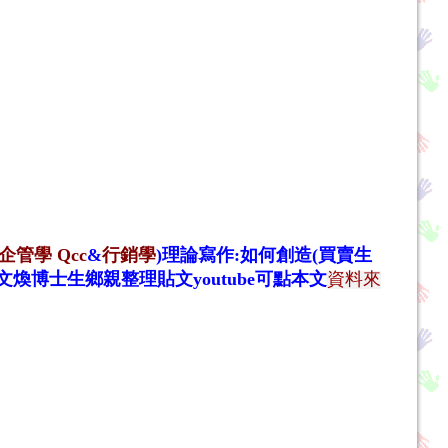
企管學
Qcc
&
行銷學
)理論寫作:如何創造(買賣生
資料來
李文煥博士生鄉親整理貼文youtube
可點本文