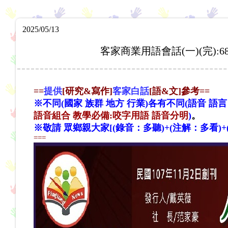
2025/05/13
客家商業用語會話(一)(完)
==
提供
[研究&寫作]
客家白話
[語&文]參考=
=
※不同(國家 族群 地方 行業)各有不同(語音 語言
語音組合 教學必備
:咬字用語 語音分明
)
。
※敬請 眾鄉親大家[(錄音：多聽)+(注解：多看)
===