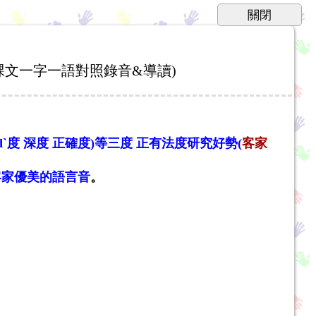
(課文一字一語對照錄音&導讀)
adˋ度 深度 正確度)等三度 正有法度研究好勢
(
客家
接客家優美的語言音
。