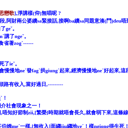
思戀歌
],淨講樣(仰)無唱呢 ?
段,阿財兩公婆續sa緊接話,接啊ba續sa同題意湊(鬥)deu唔到
了geˇ。
amˋ講了ngeˇ。
食省著zogˋ------
死了ieˇ。
慢地neˊ發fagˋ拱giungˊ起來,經濟慢慢地neˊ好起來,這
入,當好過日,---------
ˋ！
時期介社會現象之一！
知好節制zii,[繁榮]時期就唔會長久,就會弱下來,這條線就會
meˊ一樣,[無收入]面縐jiu縐地veˊ！樣ngiong得生死