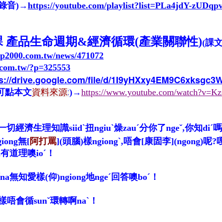
錄音)→
https://youtube.com/playlist?list=PLa4jdY-
 課 產品生命週期&經濟循環
(產業關聯性)
(課
op2000.com.tw/news/471072
s.com.tw/?p=325553
ps://drive.google.com/file/d/1I9yHXxy4EM9C6xksgc
資料來源
:
可點本文
)→
https://www.youtube.com/watch?v=
切經濟生理知識siidˋ扭ngiuˋ燥zauˊ分你了ngeˇ,你知diˊ
ong無[
阿打罵
](頭腦)樣ngiongˋ,唔會[康固李](ngong)呢
有道理噢ioˊ！
a無知愛樣(仰)ngiong地ngeˊ回答噢boˊ！
樣唔會循sunˇ環轉啊naˋ！