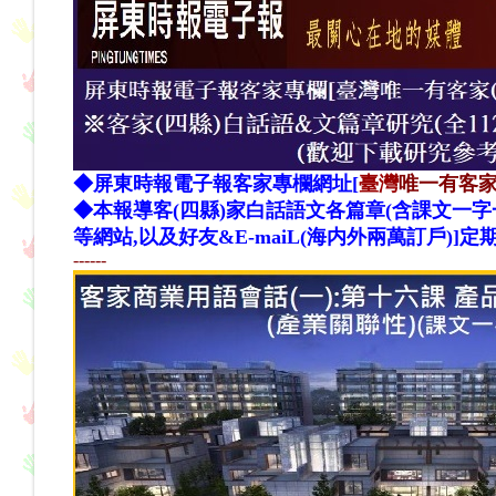
◆
屏東時報電子報
客家專欄網址[
臺灣
唯一有客家
◆
本報導客(四縣)家白話語文各篇章(含課文一字
等網站
,
以及好友&E-maiL(海内外兩萬訂戶)]
------