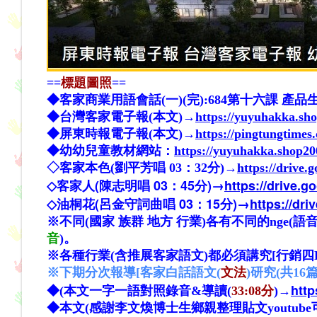
==
標題圖照
==
◆
客家商業用語會話(一)(完):684第十六課 
◆台灣客家電子報(本文)→
https://yuyuhakka.sh
◆屏東時報電子報(本文)→
https://pingtungtime
◆幼幼兒童教材網站：
https://yuyuhakka.shop2
◇
客家本色(劉平芳唱 03：32分)→
https://driv
客家人(陳志明唱 03：45分)→
https://drive.
◇
油桐花(呂金守詞曲唱 03：15分)→
https://dr
◇
※不同(國家 族群 地方 行業)各有不同的nge(語音
音
)
。
※各種行業(含推展客家語文)都必須講究[行銷四
※下期分次報導[客家白話語文(
文法
)研究(共16篇
htt
◆
(本文一字一語對照錄音&導讀(
33:08分
)→
◆本文(感謝李文煥博士生鄉親整理貼文youtube