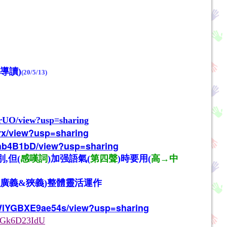
導讀)
(20/5/13)
rUO/view?usp=sharing
6rx/view?usp=sharing
fhb4B1bD/view?usp=sharing
,但(
感嘆詞
)加强語氣(
第四聲
)時要用(
高→中
](廣義&狹義)整體靈活運作
3WlYGBXE9ae54s/view?usp=sharing
KzGk6D23IdU