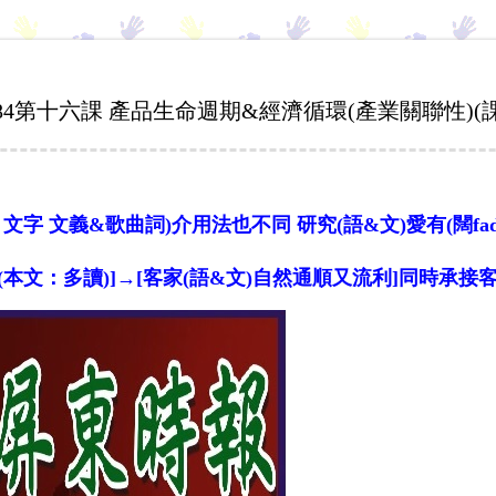
:684第十六課 產品生命週期&經濟循環(產業關聯性)
 文字 文義&歌曲詞)介用法也不同 研究(語&文)愛有(闊f
+(本文：多讀)]→[客家(語&文)自然通順又流利]同時承