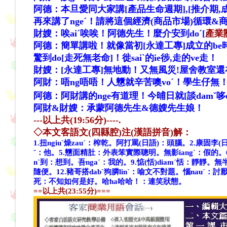
阿德：本旦愛同大家講[產品生命週期],[推介期
,
再來講了ngeˊ！請將這個經濟(商品市場)循環
財嫂：唉ai
ˊ
唉唉
！
阿德先生
！麼介安到do
ˊ
[
產業
阿德：簡單講啦
！就像當初[永達工專]成立的be
驚到do[走死無老命]
！徙sai
ˋ的ie徏
,走的ve走
！
財嫂：
[永達工專]無地動
！又無風災!屋舍教室還在
阿財：唔ng唔唔
！人戇就辛苦噢vo
ˊ
！學生仔無
阿德：
阿財講的nge有道理
！今晡日就[談dam
ˇ
哆
阿財&財嫂：承蒙阿德先生&德嫂先生娘！
---以上共(19:56分)----.
◇本文客語文(四縣腔)注(漢語拼音)解：
1.扭ngiuˋ燥zauˊ：榨乾。阿打罵(日語)：頭腦。
2.康固李(
ˇ：他。
5.戇面精肚：外表笨實際聰明。無影iangˋ：假的。
nˋ到：想到。吾ngaˊ：我的。
9.惦(恬)diamˊ恬：靜靜。無
隨便。
12.豬哥搭dabˋ狗膦linˋ：喻文不對題。惱nauˊ：討
死：不知如何是好。哈ha哈哈！：連笑狀態。
==以上共(23:55分)===