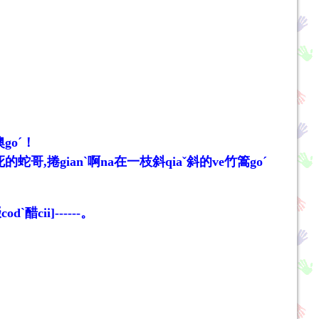
goˊ！
蛇哥,捲gianˋ啊na在一枝斜qiaˇ斜的ve竹篙goˊ
cii]------。