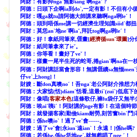
阿財：有影抑ngaˊ無影iangˋ啊ngaˇ ?
阿德：日頭下企啊ia到do
ˋ
,一定有影！不但有小循s
阿財：嘎ga就tu請阿德大師講來聽啊nga咧leˊ！
阿德：頭到唔係me講一切經濟生理知識siidˋ都扭ngi
阿財：莫恁anˋ地neˊ啊iaˇ,拜託tog啊ga咧leˊ！
阿德：好！拿紙同筆來,
𠊎
畫[
經濟循sunˇ環圖
]分
阿財：紙同筆拿來了ieˇ。
阿德：你等看！畫好了veˇ！
阿財：樣畫一尾半生死的蛇哥,捲gianˋ啊na在一枝斜qi
阿德：阿財講話當會形容！無講
𠊎
續sa無愐men
仔ve
ˋ
上hong]！
財嫂：斷don真噢noˊ！吾ngaˊ老公阿財介推想力
阿德：大家惦(恬)diamˊ恬看,這最tiˋ(zuiˋ)低底
阿財：像唱[
客家本色
]這條歌仔,褲fu袋仔又無半尖j
阿德：唉aiˊ咦iˊ！阿財講的nge有影！在這個時節大家為
阿財：就發揚客家[勤儉kiam耐勞,刻苦奮bin
ˋ
鬥]
阿德：係he噢io
ˋ
！過了veˇ會------。
財嫂：過了veˇ會[永iunˋ遠ianˋ！永遠！]係he嗎?
阿德：若係he
,
係he恁地ne
ˊ
,就無戲唱了nge ˊ！