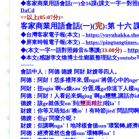
◆
客家商業用語會話(一)全16課(課文一字一對照
DaCd
==以上(05:07分)=
客家商業用語會話(一)
(
完
)
:第 十六
◆台灣客家電子報(本文)→
https://yuyuhakka.sh
◆屏東時報電子報(本文)→
https://pingtungtime
htt
◆
(本文一字一語對照錄音&導讀(
33:08分
)→
◆本文(感謝李文煥博士生鄉親整理貼文youtube
-------
會話中人：阿德
德嫂
阿財 財嫂等四人。
阿德：阿財！恁多禮拜來,
𠊎
ngaiˇ將
𠊎
心中的nge一
阿財：扭ngiuˋ啊va燥zauˊ分
𠊎
,嘎ga你這下人樣ngi
阿德：阿財！人看起來焗giugˋ啊ga戇戇,講話亦id
德嫂：該ge就係安onˊ到[
戇面精肚
]啦la
ˋ
！
財嫂：你等又唔知diˊ噢ioˊ！有時節jiedˋ問話問啊n
德嫂：佢giˇ問麼介呢 ?
財嫂：佢講
啊
ngaˇ！地球樣會循sunˇ環緊轉,經濟
阿德：經濟當然也會循sunˇ環轉啊naˇ！