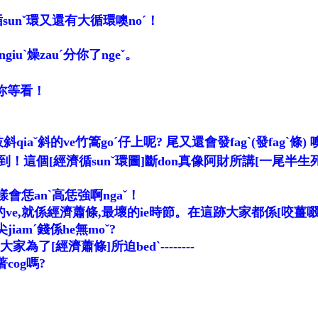
unˇ環又還有大循環噢noˊ！
uˋ燥zauˊ分你了ngeˇ。
你等看！
aˇ斜的ve竹篙goˊ仔上呢? 尾又還會發fagˋ(發fagˋ條) 噢
ˋ到！這個[經濟循sunˇ環圖]斷don真像阿財所講[一尾半生死的
樣會恁anˋ高恁強啊ngaˇ！
下的ve,就係經濟蕭條,最壞的ie時節。在這跡大家都係[咬薑啜codˋ醋
iamˊ錢係he無moˇ?
了[經濟蕭條]所迫bedˋ--------
著cog嗎?