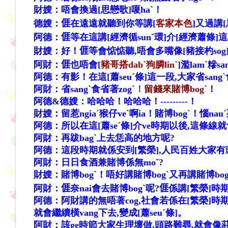
財嫂：唔會換過[思戀歌]嗄haˋ！
德嫂：
𠊎
在遠遠就聽到你等講[
客家本色
]又過講[
阿德：
𠊎
等在這講[經濟循sunˇ環]介[經濟蕭條]這
財嫂：好！
𠊎
等會惦惦聽,唔會多嘴像[豬接杓sog]
阿財：
𠊎
也唔會[
豬哥搭dabˋ狗膦linˋ
]濫lamˋ糝s
阿德：有影！在這[蕭seuˊ條]這一段,大家省sang
ˋ
阿財：
省sang
ˋ
食省著zogˋ
！
留錢來賭博bogˋ！
阿德&德嫂：哈哈哈！哈哈哈！---------！
財嫂：留惹ngiaˊ猴仔veˋ啊ia！賭博bogˋ！惱nauˊ
阿德：所以在這[蕭seˊ條]介ve時期以後,這條線就會慢
阿財：再跋bagˋ上去恁高的地方呢?
阿德：這段時期就係安到[繁榮],人民百姓大家有頭路有收
阿財：日日食酒兼賭博係無mo
ˇ
?
財嫂：賭博bogˋ！唔好講賭博bogˋ又再講賭博bog
阿財：
𠊎
奈nai會去賭博bogˋ呢?
𠊎
係講[繁榮]
阿德：阿財講的無唔著cog,社會若係在[繁榮]時期,唔
就會繼續橫vang下去,變成[蕭seuˊ條]。
阿財：該ge時節大家生理壞做,頭路難尋,就會像莊伯姆