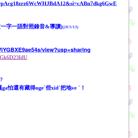
zUDqpvpAcg18zrz6WcWHJBdA12&si=cABn7dkg6GwE
文一字一語對照錄音&導讀)
(20/5/13)
3WlYGBXE9ae54s/view?usp=sharing
KzGk6D23IdU
嗎?
?嘎ga怕還有藏得ngeˋ些xidˋ把地ve ˊ！