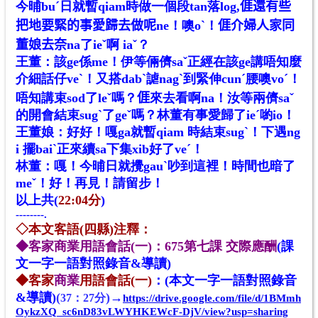
今晡buˊ日就暫qiam時做一個段tan落log,𠊎還有些
把地要緊的事愛歸去做呢ne！噢oˋ！𠊎介婦人家同
董娘去奈na了ieˇ啊 iaˇ？
王董：該ge係me！伊等倆儕saˇ正經在該ge講唔知麼
介細話仔veˋ！又搭dabˋ謔nagˋ到緊伸cunˊ腰噢voˊ！
唔知講束sod了leˇ嗎？𠊎來去看啊na！汝等兩儕saˇ
的開會結束sugˋ了geˇ嗎？林董有事愛歸了ieˊ喲io！
王董娘：好好！嘎ga就暫qiam 時結束sugˋ！下遇ng
i 擺baiˋ正來續sa下集xib好了veˊ！
林董：嘎！今晡日就攪gauˋ吵到這裡！時間也暗了
meˇ！好！再見！請留步！
以上共(
22:04分
)
--------.
◇本文客語(四縣)注釋：
◆客家商業用語會話(一)：675第七
課 交際應酬
(課
文一字一語對照錄音&導讀)
◆客家
商業
用語會話(一)
：
(本文一字一語對照錄音
&導讀)
(
)
→
37
：
27分
https://drive.google.com/file/d/1BMmh
OykzXQ_sc6nD83vLWYHKEWcF-DjV/view?usp=sharing