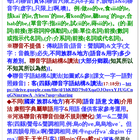
母[.e]聯音[
實体]
聯音
只限上共8字如下
,
韻母[a&o]聯
音
字
[
虚
字
],
只限
上[
啊,噢]。
例:做zo的ve
,食siid的le
,
㧡kaiˊ的ie
,含hemˇ的me
,
看kon的ne
,
聽tang
ˊ
的nge
,合
hab的be
,(單音字:指zii的e
,試cii的e
,蒔sii的e)
。
(
的:副
詞)前接(形容詞抑係動詞)
,
(個:單位名詞)
前接(數詞
或指示代名詞)
,(介:介系詞)前接(名詞或代名詞)
。
※聯音
不提倡
：
傳統語
音(語音：聲韻調)&
文字(文
字：音義形)必失
,不同族群&地方(語音&用字)多少
有差別
。
[大部分鄉親(
知其所以
聯音字語結構&讀法
不知其所以為然
)]
。
[課文一字一語對
◆
聯音字語結構&讀法(如圖貳&參)
照錄音]
客(四縣)聯音字語結構&讀法
：
(
17:18分
)→
htt
ps://drive.google.com/file/d/1hKBD79s0XqaOJOovxYJUGCn
qGNmrnwA_/view?usp=sharing
◆不同(
國家 族群&地方
)有不同(
語音 語意 文義
)介用
法 康熙字典屬華語
用字
&
用語 僅供客家參考運用
。
※河洛聯音(有聯音但做不規則變化)
:第一&二聲與
客(四縣)聲母&聲調相同,例:烏o的ve,烏烏地veˊ。但
第四韻母用(a:啊)聲調相同,例:牛ngu仔vaˋ,金gimˊ仔
maˋ(
明天
:天光日(
客
)
,[
明min
ˇ
仔na載zai
ˇ(河洛:
民視台