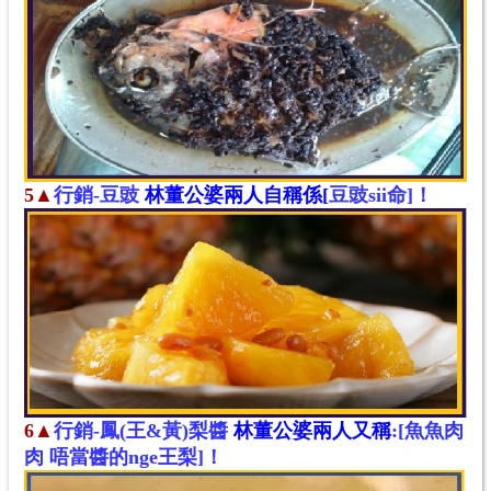
5▲
行銷-豆豉
林董
公婆兩人自稱係[
豆豉sii命]
！
6▲
行銷-鳳(王&黃)梨醬
林董
公婆兩人又稱
:[魚魚肉
肉 唔當
醬的nge
王
梨]
！