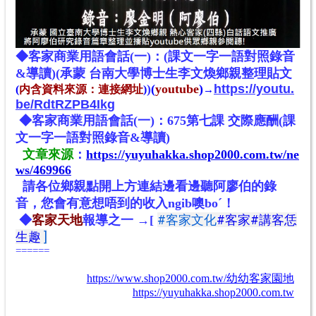
◆客家
商業
用語會話(一)：
(課文一字一語對照錄音
&導讀)(承蒙 台南大學博士生李文煥鄉親整理貼文
)
(
youtube
)
https://youtu.
(
内含
資料來源：連接網址
)
→
be/RdtRZPB4Ikg
◆客家商業用語會話(一)：675第七課 交際應酬(課
文一字一語對照錄音&導讀)
文章來源
：
https://yuyuhakka.shop2000.com.tw/ne
ws/469966
請各位鄉親點開上方連結邊看邊聽阿廖伯的錄
音，您會有意想唔到的收入ngib噢boˊ
！
#客家文化
#客家
#講客恁
◆
客家天地
報導
之一
→
[
生趣
]
======
https://www.shop2000.com.tw/幼幼客家園地
https://yuyuhakka.shop2000.com.tw