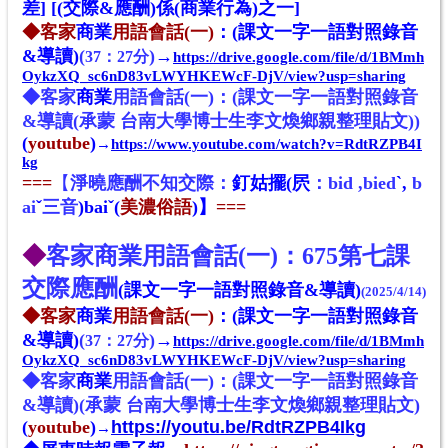
差] [(
交際&應酬)係(商業行為)之一]
◆客家
商業
用語會話(一)
：
(課文一字一語對照錄音
&導讀)
(
)
→
37
：
27分
https://drive.google.com/file/d/1BMmh
OykzXQ_sc6nD83vLWYHKEWcF-DjV/view?usp=sharing
◆客家
商業
用語會話(一)：
(課文一字一語對照錄音
&導讀
(承蒙 台南大學博士生李文煥鄉親整理貼文)
)
(
youtube
)
→
https://www.youtube.com/watch?v=RdtRZPB4I
kg
===
【
淨曉應酬不知交際
：
釘姑擺
(屄
：bid ,bied
ˋ,
b
ai
ˇ
三音
)
bai
ˇ
(
美濃俗語
)】
===
◆
客家商業用語會話(一)：675第七
課
交際應酬
(課文一字一語對照錄音&導讀)
(2025/4/14)
◆客家
商業
用語會話(一)
：
(課文一字一語對照錄音
&導讀)
(
)
→
37
：
27分
https://drive.google.com/file/d/1BMmh
OykzXQ_sc6nD83vLWYHKEWcF-DjV/view?usp=sharing
◆客家
商業
用語會話(一)：
(課文一字一語對照錄音
&導讀)(承蒙 台南大學博士生李文煥鄉親整理貼文)
(
youtube
)
https://youtu.be/RdtRZPB4Ikg
→