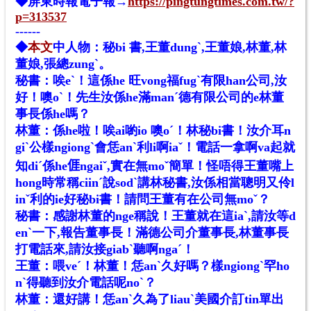
◆屏東時報電子報→
https://pingtungtimes.com.tw/?
p=313537
------
◆
本文
中人物：秘bi 書,王董dungˋ,王董娘,林董,林
董娘,張總zungˋ。
秘書：唉eˋ！這係he 旺vong福fugˋ有限han公司,汝
好！噢oˋ！先生汝係he滿manˊ德有限公司的e林董
事長係he嗎？
林董：係he啦！唉ai喲io 噢oˊ！林秘bi書！汝介耳n
giˋ公樣ngiongˋ會恁anˋ利li啊iaˇ！電話一拿啊va起就
知diˊ係he𠊎ngaiˇ,實在無moˇ簡單！怪唔得王董嘴上
hong時常稱ciinˊ說sodˋ講林秘書,汝係相當聰明又伶l
inˇ利的ie好秘bi書！請問王董有在公司無moˇ？
秘書：感謝林董的nge稱說！王董就在這iaˋ,請汝等d
enˋ一下,報告董事長！滿德公司介董事長,林董事長
打電話來,請汝接giabˋ聽啊ngaˊ！
王董：喂veˊ！林董！恁anˋ久好嗎？樣ngiongˋ罕ho
nˋ得聽到汝介電話呢noˋ？
林董：還好講！恁anˋ久為了liauˋ美國介訂tin單出