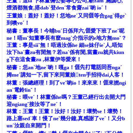
王董：這iaˋ下林董倆公婆專心公司,嶄zamˋ滿誠心,
煙酒都無食,搭dabˋ登denˊ常食齋zaiˊ喲 ioˊ！
王董娘：蓋好！蓋好！恁地neˊ又同𠊎等合gagˋ得geˋ
到噢voˊ！
秘書：董事長！今晡buˊ日係拜六,𠊎愛下班了neˇ呢
ne！唔mˇ知董事長有麼magˋ介指示的e地方無moˇ？
王董：事是siiˇ無！唔過汝係he 細se妹仔ieˋ人,唔知
汝下haˊ晝zu有閒無？若naˊ係有閒,當晝zu就共kiun
g下在這食晝zu ,林董伊等愛來！
秘書：恁anˋ地neˊ喲！嘎ga！𠊎先打電話同吾ngaˊ
姆meˊ講知一下,留下來同董娘𢯭ten手招待dai人客！
林董：張總經理！到了veˇ喲io！來來來！𠊎來撚ngi
anˋ電鈴linˇ！
秘書：喂veˊ！林董係he嗎？王董己經行出去開大門
迎ngiangˇ接汝等了neˊ！
林董：王董！王董！汝好！汝好！壞勢se！壞勢！
路上塞sedˋ車！慢了neˇ幾分鐘,真感謝了veˊ！又分b
unˊ汝親自來開門！