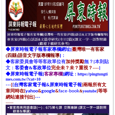
◆
屏東時報電子報
客家專欄網址[
臺灣
唯一有客家
(四縣)語音文字版專欄報導
]
：
◆
客家
委
員
會
等等客政單位
有
加持獎勵
無？
[本則貼
文：
客委會&客政單位
完全未？未？重視
？
----
]
◆
屏東時報電子報[
客家專欄
]網址
：
https://pingtungti
mes.com.tw/?cat=10
---
[
(台灣客家電子報&屏東時報電子報
)兩報所有文
章同時在(
yahoo
&
google
&
face-book
&
youtube
)等等
網站連接刊出]
---
------