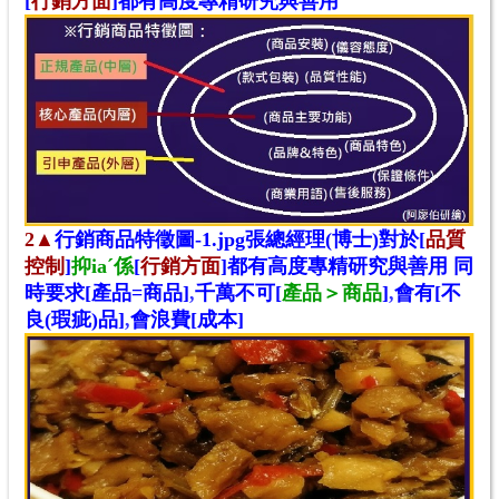
[
行銷方面
]都有高度專精研究與善用
2▲
行銷商品特徵圖-1.jpg
張總經理(博士)對於
[
品質
控制
]
抑ia
ˊ
係
[
行銷方面
]都有高度專精研究與善用 同
時要求[產品=商品]
,
千萬不可[
產品＞商品
]
,
會有[不
良(瑕疵)品]
,
會浪費[成本]