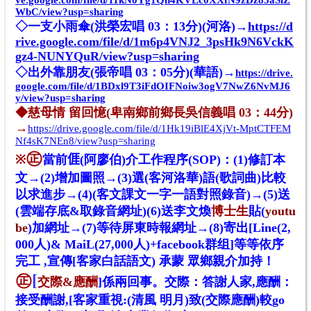
ve.google.com/file/d/11kN0Yg1Qh4KVLc0XXfN9zDz85aSiZ
WbC/view?usp=sharing
◇一支小雨傘(洪榮宏唱 03：13分)(河洛)→
https://d
rive.google.com/file/d/1m6p4VNJ2_3psHk9N6VckK
gz4-NUNYQuR/view?usp=sharing
◇出外靠朋友(張帝唱 03：05分)(華語)→
https://drive.
google.com/file/d/1BDxl9T3iFdOIFNoiw3ogV7NwZ6NvMJ6
y/view?usp=sharing
◆慈母情 留回憶(卑南鄉前鄉長吳信義唱 03：44分)
→
https://drive.google.com/file/d/1Hk19iBlE4XjVt-MptCTFEM
Nf4sK7NEn8/view?usp=sharing
㊣
※
當前𠊎(阿廖伯)介工作程序(SOP)：(1)修訂本
文→(2)增加圖照→(3)選(客河洛華)語(歌詞曲)比較
以求進步→(4)(客文課文一字一語對照錄音)→(5)送
(雲端存底&取錄音網址)(6)送李文煥
博士生
貼(
youtu
be
)加網址→(7)等待屏東時報網址→(8)寄出[Line(2,
000人)& MaiL(27,000人)+facebook群组]等等依序
完工 ,宣傳[客家白話語文) 承蒙 眾鄉親介加持！
㊣
[
交際&
應酬
]係兩回事
。交際：答謝人家,
應酬
：
接受酬謝,[客家重視:(清風 明月)致(
交際應酬)較go