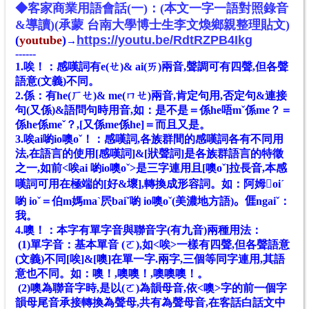
◆客家
商業
用語會話(一)：
(本文一字一語對照錄音
&導讀)(承蒙 台南大學博士生李文煥鄉親整理貼文)
(
youtube
)
https://youtu.be/RdtRZPB4Ikg
→
------
1.唉！：感嘆詞有e(ㄝ)& ai(ㄞ)兩音,聲調可有四聲,但各聲
語意(文義)不同。
2.係：有he(ㄏㄝ)& me(ㄇㄝ)兩音,肯定句用,否定句&連接
句(又係)&語問句時用音,如：是不是＝係he唔mˇ係me？＝
係he係meˇ？,[又係me係he]＝而且又是。
3.唉ai喲io噢oˇ！：感嘆詞,各族群間的感嘆詞各有不同用
法,在語言的使用[感嘆詞]&[狀聲詞]是各族群語言的特徵
之一,如前<唉ai 喲io噢oˇ>是三字連用且[噢oˇ]拉長音,本感
嘆詞可用在極端的[好&壞],轉換成形容詞。如：阿姆𡟓oiˊ
喲 ioˇ＝伯m媽maˋ屄baiˇ喲 io噢oˇ(美濃地方語)。𠊎ngaiˇ：
我。
4.噢！：本字有單字音與聯音字(有九音)兩種用法：
(1)單字音：基本單音 (ㄛ),如<唉>一樣有四聲,但各聲語意
(文義)不同[唉]&[噢]在單一字.兩字,三個等同字連用,其語
意也不同。如：噢！,噢噢！,噢噢噢！。
(2)噢為聯音字時,是以(ㄛ)為韻母音,依<噢>字的前一個字
韻母尾音承接轉換為聲母,共有為聲母音,在客話白話文中