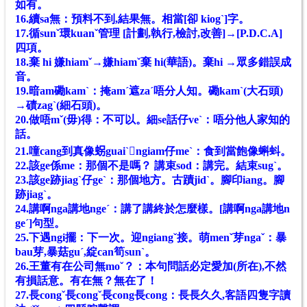
如有。
16.續sa無：預料不到,結果無。相當[卻 kiogˋ]字。
17.循sunˇ環kuanˇ管理 [計劃,執行,檢討,改善]→[P.D.C.A]
四項。
18.棄 hi 嫌hiamˇ→嫌hiamˇ棄 hi(華語)。棄hi →眾多錯誤成
音。
19.暗am磡kamˋ：掩amˊ遮zaˊ唔分人知。磡kamˋ(大石頭)
→磧zagˋ(細石頭)。
20.做唔mˇ(毋)得：不可以。細se話仔veˋ：唔分他人家知的
話。
21.噇cang到真像𧊅guaiˋ𬠖ngiam仔meˋ：食到當飽像蝌蚪。
22.該ge係me：那個不是嗎？ 講束sod：講完。結束sugˋ。
23.該ge跡jiagˋ仔geˋ：那個地方。古蹟jidˋ。腳印iang。腳
跡jiagˋ。
24.講啊nga講地ngeˊ：講了講終於怎麼樣。[講啊nga講地n
geˊ]句型。
25.下遇ngi擺：下一次。迎ngiangˇ接。萌menˇ芽ngaˇ：暴
bau芽,暴菇guˊ,綻can筍sunˋ。
26.王董有在公司無moˇ？：本句問話必定愛加(所在),不然
有損話意。有在無？無在了！
27.長congˇ長congˇ長cong長cong：長長久久,客語四隻字讀