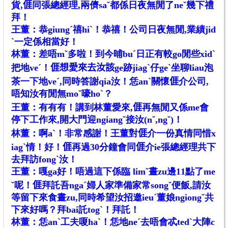
貨,𠊎同張總經理,兩儕saˇ都係日夜無閒了neˇ幾下禮
拜！
王董：恭giungˊ禧hiˋ！恭禧！公司日夜無閒,業績jid
ˋ一定係相當好！
林董：差唔mˇ多啦！到今晡buˊ日正有較go閒些xidˋ
把地veˊ！𠊎想愛來去汝該ge跡jiagˋ仔geˋ坐聊liau泡
茶一下地veˊ,同時答謝qia汝！恁anˋ關懷𠊎介公司,
唔知汝有閒無moˇ嚎hoˋ？
王董：有有有！講到林董愛來,𠊎再無閒又係me會
停下工作來,開大門迎ngiangˇ接汝(nˇ,ngˇ)！
林董：啊aˋ！非常感謝！王董對𠊎介一份真情同惜x
iagˋ情！好！𠊎再過30分鐘會同𠊎介ie張總經理共下
去拜訪fongˋ汝！
王董：嘎ga好！唔過這下係臨 limˇ晝zu邊11點了me
ˇ呢！𠊎拜託吾ngaˊ婦人家準備家常songˇ便飯,請汝
等留下來食晝zu,同時希望汝招邀ieuˊ董娘ngiongˇ共
下來好嗎？拜bai託togˋ！拜託！
林董：恁anˋ工夫嗄haˋ！恁地neˊ去唔會忒tedˋ大陣c