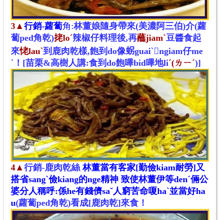
3▲
行銷-蘿蔔
角:
林董娘隨身帶來(美濃阿三伯)介(蘿
蔔ped角乾)
㧯loˊ
辣椒仔料理後,再
蘸jiamˋ
豆醬食起
來
恅lauˋ
到鹿肉乾樣,飽到do像𧊅guaiˋ𬠖ngiam仔me
ˋ！[苗栗&高樹人講
:食到do飽嗶bid
嗶地li
ˊ(ㄌㄧ
ˊ
)]
4▲
行銷-鹿肉乾絲
林董當有客家[勤儉kiam耐勞]又
搭省sang
ˋ
儉kiang的nge精神 致使
林董伊等denˊ倆公
婆分人稱呼:係he有錢儕saˇ人窮苦命嗄haˋ並當好ha
u
(蘿蔔ped角乾)看成[
鹿肉乾]來食
！