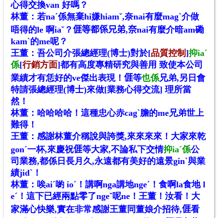
心得交換van 好嗎？
林董：若naˊ係無棄hi嫌hiamˇ,奈nai有麼magˋ介做
唔得的le 啊iaˇ？𠊎等都係兄弟,奈nai有麼介暗am磡
kamˋ的me呢？
王董：吾
公司介
張總經理(博士)對於
[
品質控制
]
抑ia
ˊ
係
[
行銷方面
]都有高度專精研究與善用 致使本公司
業績才有恁好的ve傑出表現
！
𠊎等
也係
兄弟
,另日會
特請
張總經理(博士)來做[
業務心得交流] 理所當
然
！
林董：哈哈哈哈
！這種
忠心赤cagˋ膽的me兄弟世上
難得
！
王董：感謝
林董介稱說與誇獎
,
來來來來！大家來乾
gonˊ一杯,來慶祝𠊎等大家,不論私下交情
抑ia
ˊ
係
公
司業務,都係日長月久,永遠都有美好的遠景ginˋ與業
績jidˋ！
林董：唉aiˊ喲 ioˊ！講啊nga講地ngeˊ！食啊la食地 l
eˊ！這下已經兩點零了ngeˇ呢ne！王董！汝看！大
家滿心快樂,實在非常感謝王董同董娘介招待,𠊎看