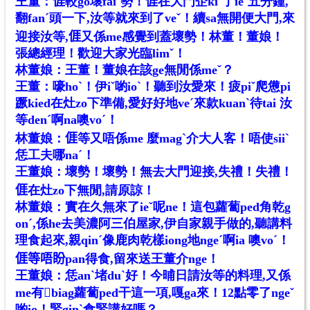
王董：𠊎較go壞faiˋ勢！𠊎在大門企kiˊ了ieˇ五分鐘,
翻fanˊ頭一下,汝等就來到了veˇ！續sa無開便大門,來
迎接汝等,𠊎又係me感覺到蓋壞勢！林董！董娘！
張總經理！歡迎大家光臨limˇ！
林董娘：王董！董娘在該ge無閒係meˇ？
王董：嚎hoˋ！伊iˇ喲ioˋ！聽到汝愛來！疲piˇ爬憊pi
蹶kied在灶zo下準備,愛好好地veˊ來款kuanˋ待tai 汝
等denˊ啊na噢voˊ！
林董娘：𠊎等又唔係me 麼magˋ介大人客！唔使siiˋ
恁工夫哪naˊ！
王董娘：壞勢！壞勢！無去大門迎接,失禮！失禮！
𠊎在灶zo下無閒,請原諒！
林董娘：實在久無來了ieˇ呢ne！這包蘿蔔ped角乾g
onˊ,係he去美濃阿三伯屋家,伊自家親手做的,聽講料
理食起來,親qinˊ像鹿肉
乾
樣iong地ngeˊ啊ia 噢voˊ！
𠊎等唔盼pan得食,留來送王董介nge！
王董娘：恁anˋ堵duˋ好！今晡日請汝等的料理,又係
me有𤐙biag蘿蔔ped干這一項,嘎ga來！12點零了ngeˇ
喲io！緊ginˋ食緊講好嗎？