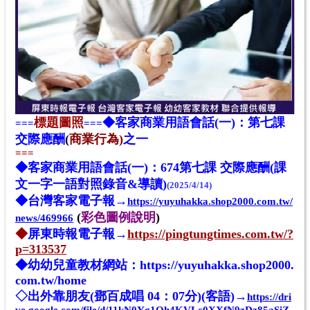
標題圖照
◆客家商業用語會話(一)：第七課
===
===
交際應酬
(
商業行為)
之一
===
◆客家商業用語會話(一)：674第
七
課 交際應酬(課
文一字一語對照錄音&導讀)
(2025/4/14)
◆台灣客家電子報→
https://yuyuhakka.shop2000.com.tw/
(
彩色圖例說明
)
news/469966
◆
屏東時報電子報→
https://pingtungtimes.com.tw/?
p=313537
◆幼幼兒童教材網站：
https://yuyuhakka.shop2000.
com.tw/home
◇出外靠朋友(鄧百成唱 04：07分)(客語)→
https://dri