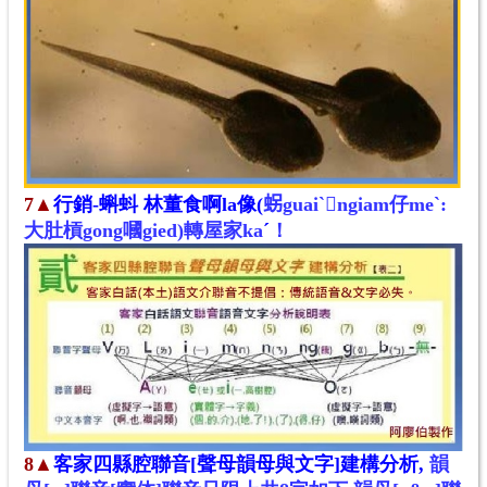
7▲
行銷-蝌蚪
林董食啊la像
(
𧊅guaiˋ𬠖ngiam仔meˋ:
大肚槓gong嘓gied)轉屋家ka
ˊ
！
8▲
客家四縣腔聯音[聲母韻母與文字]建構分析,
韻