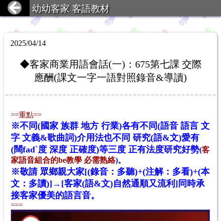
幼幼客家 客語教材
2025/04/14
◆客家商業用語會話(一)：675第七課 交際
應酬(課文一字一語對照錄音&導讀)
==
重點
==
※不同(國家 族群 地方 行業)各有不同(語音 語言 文
字 文義&歌曲詞)介用法也不同 研究(語&文)愛有
(闊fadˋ度 深度 正確度)等三度 正有法度研究好勢
(
客
家語音組合的be教學 必需熟絡
)
。
※敬請 眾鄉親大家[(錄音：多聽)+(注解：多看)+(本
文：多讀)]→[客家(語&文)自然通順又流利]同時承
接客家優美的語言音。
===