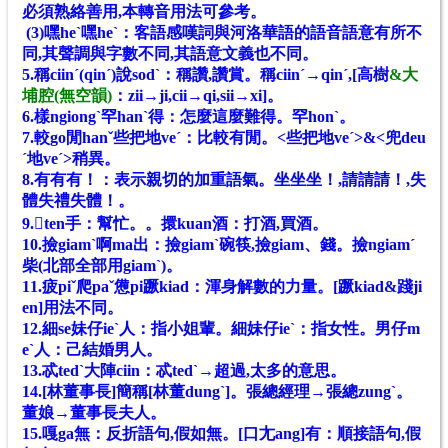
必須熟絡善用,本轉音用法可參考。
(3)嘿heˋ嘿heˋ：客語感嘆詞與河洛華語的語音語意有所不
同,其聲調與字數不同,其語意文義也不同。
5.稱ciinˊ(qinˊ)說sodˋ：稱讚,讚賞。稱ciinˊ→qinˊ,[高樹
&大
埔腔(無空韻)
：
zii→ji,cii→qi,sii→xi]。
6.樣ngiongˋ罕hanˋ得：怎麼這麼難得。罕honˋ。
7.較go閒hanˇ些把地veˊ：比較有閒。<些把地veˊ>&<兜deu
ˊ地veˊ>稍異。
8.有有有！：表示親切的加重語氣。坐坐坐！,請請請！,失
體失禮失體！。
9.𢯭ten手：幫忙。。擐kuan酒：打酒,買酒。
10.撿giamˋ啊ma出：撿giamˋ碗筷,撿giam、錢。撿ngiamˊ
柴(北部全部用giamˋ)。
11.疲piˇ爬paˇ憊pi蹶kiad：渾身解數的力量。[蹶kiad&踐ji
en]用法不同。
12.細se妹仔ieˋ人：指小姐輩。細妹仔ieˋ：指女性。男仔m
eˋ人：己結婚男人。
13.忒tedˋ大陣ciin：忒tedˋ→超過,太多的意思。
14.[林董事長]簡稱[林董dungˋ]。張總經理→張總zungˋ。
董娘→董事長夫人。
15.嘎ga無：反折語句,假如無。[口尢ang]有：順接語句,假