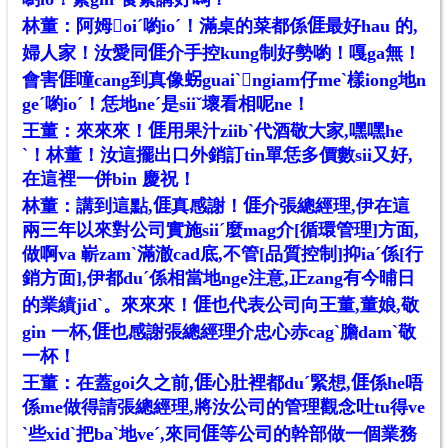
林董：阿姆𡟓oiˊ喲ioˊ！滿桌的菜都係𠊎最好hau 的,
婦人家！汝愛同𠊎介手控kung制好勢喲！嘎ga無！
會害𠊎噇cang到真像𧊅guaiˋ𬠖ngiam仔meˋ樣iong地n
geˊ喲ioˊ！恁地neˊ是siiˇ壞看相呢ne！
王董：來來來！𠊎用果汁ziibˋ代酒敬大家,嘿嘿he
ˋ！林董！汝這擺出口外銷訂tin單恁多價數sii又好,
在這裡一併bin 慶祝！
林董：講到這點,𠊎真感謝！𠊎介張總經理,伊在這
兩三年以來對公司實施siiˊ麼mag介[循環管理]方面,
做啊va 嶄zamˋ滿澈cad底,不管[品質控制]抑ia
ˊ
係[行
銷方面],伊都duˊ係相當地nge注意,正zang有今晡日
的業績jidˋ。來來來！𠊎也代表公司向王董,董娘,敬
gin 一杯,𠊎也感謝張總經理介忠心赤cagˋ膽damˋ敬
一杯！
王董：在蓋goi久之前,𠊎心肚裡都duˊ緊想,𠊎係he唔
係me做得請張總經理,將汝公司的管理觀念吐tu得ve
ˋ些xidˋ把baˋ地veˊ,來同𠊎等公司的幹部做一個業務