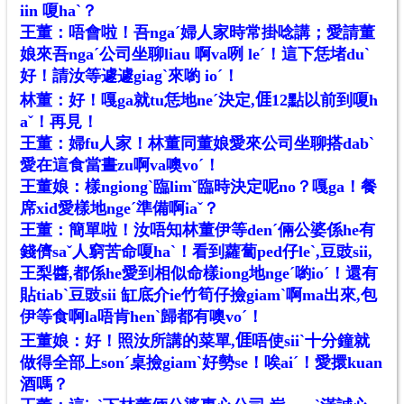
iin 嗄haˋ？
王董：唔會啦！吾ngaˊ婦人家時常掛唸講；愛請董
娘來吾ngaˊ公司坐聊liau 啊va咧 leˊ！這下恁堵duˋ
好！請汝等遽遽giagˋ來喲 ioˊ！
林董：好！嘎ga就tu恁地neˊ決定,𠊎12點以前到嗄h
aˇ！再見！
王董：婦fu人家！林董同董娘愛來公司坐聊搭dabˋ
愛在這食當晝zu啊va噢voˊ！
王董娘：樣ngiongˋ臨limˇ臨時決定呢no？嘎ga！餐
席xid愛樣地ngeˊ準備啊iaˇ？
王董：簡單啦！汝唔知林董伊等denˊ倆公婆係he有
錢儕saˇ人窮苦命嗄haˋ！看到蘿蔔ped仔leˋ,豆豉sii,
王梨醬,都係he愛到相似命樣iong地ngeˊ喲ioˊ！還有
貼tiabˋ豆豉sii 缸底介ie竹筍仔撿giamˋ啊ma出來,包
伊等食啊la唔肯henˋ歸都有噢voˊ！
王董娘：好！照汝所講的菜單,𠊎唔使siiˋ十分鐘就
做得全部上sonˊ桌撿giamˋ好勢se！唉aiˊ！愛擐kuan
酒嗎？