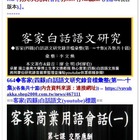
版本
)
,
]
。
------
664◆客家(四縣)白話語文研究錄音檔彙整(第一~十
集)
(
内含
資料來源：連接網址
)
(各集共十篇
)→
https://yuyuh
akka.shop2000.com.tw/news/467111
==
客家(四縣)白話語文(youtube)標題
==