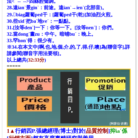
法<ˇˇ-- -->
四縣腔
聲調。
28.遠ianˋ景ginˋ：前途。遠ianˋ→ienˋ(北部音)。
29.𤐙biag蘿蔔ped干：[蘿蔔ped干(乾)]加油烈火煎。
30.些xidˋ把baˋ地veˊ：一點點。
31.[汝等denˋ]一下：你等一下。[汝等nenˊ]：你們。
32.當dongˊ晝zu：中午。暗晡buˊ：晚上。
33.罕honˋ得：很少有。
※34.在本文中[啊,也,地,個,介,的,了,得,仔,噢]為[聯音字],詳
請參閱[聯音字用法要領]。
以上總共(
32:33分
)
=====
1▲
行銷四P.
張總經理(博士)對於
[
品質控制
]
抑ia
ˊ
係