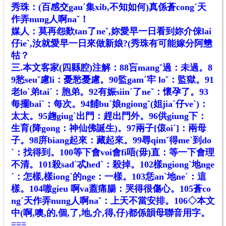
秀珠：(百感交gauˊ集xib,不知如何)真係蒼congˊ天
作弄nung人啊naˇ！
媒人：莫再怨歎tan了neˇ,妳愛早一日看到妳介倈lai
仔ieˋ,汝就愛早一日來做新娘?(秀珠有可能嫁分阿戆
牯？
三.本文客家(四縣腔)注解：88吂mangˇ過：未過。8
9愁seuˇ慮li：憂愁憂慮。90監gamˊ牢 loˇ：監獄。91
老loˋ弟taiˊ：胞弟。92有娠siinˊ了neˇ：懷孕了。93
每擺baiˋ：每次。94餔buˊ娘ngiongˇ(姐jiaˋ仔veˋ)：
太太。95趜giugˋ出門：趕出門外。96供giung下：
生育(降gong：神仙佛誕生)。97兩子[偯oiˊ]：兩母
子。98庰biang起來：藏起來。99尋qimˇ得meˋ到do
ˋ：找得到。100等下會voi會fi唔(毋)直：等一下會理
不清。101殺sadˋ忒hedˋ：殺掉。102樣ngiongˋ地nge
ˊ：怎樣,樣iongˋ的nge：一樣。103恁anˋ地neˊ：這
樣。104噭gieu 啊va蓋痛腸：哭得很傷心。105蒼co
ngˊ天作弄nung人啊naˇ：上天不當安排。106◇本文
中(啊,噢,的,個,了,地,介,得,仔)都係韻母聯音用字。
===