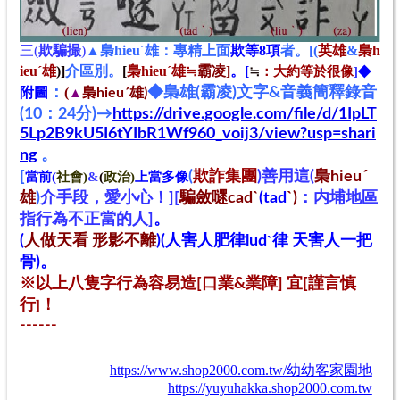
三(
欺騙撮
)
▲
梟hieuˊ雄：專精上面
欺等8項
者。[(
英雄
&
梟h
◆
ieu
ˊ
雄
)]
介區別。
[
梟hieu
ˊ
雄≒
霸凌]
。[
≒
：
大約等於
很像
]
附圖
：
(
◆梟雄(霸凌)文字&音義簡釋錄音
梟hieuˊ雄)
▲
(10：24分)→
https://drive.google.com/file/d/1IpLT
5Lp2B9kU5I6tYIbR1Wf960_voij3/view?usp=shari
ng
。
[
(
欺詐集團
)善用這(
梟hieuˊ
當前(
社會)
&
(
政治)
上當多像
雄
)
介手段，愛小心！]
[
騙斂嚃cadˋ
(tad
ˋ)
：内埔地區
指行為不正當的人]
。
(
人做天看 形影不離
)(人害人肥律lud
律 天害人一把
ˋ
骨)。
※以上八隻字行為容易造[口業&業障] 宜[
謹言慎
行
！
]
---
---
https://www.shop2000.com.tw/幼幼客家園地
https://yuyuhakka.shop2000.com.tw