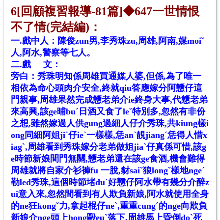
6[回顧複習報導-81篇]◆647一世情恨
不了情(完結編)：
一.戲中人：陳俊zun男,李秀珠zu,周雄,阿南,媒moiˇ
人,阿水,警察等七人。
二.戲 文：
旁白：秀珠明知係周雄買通媒人婆,但係,為了唯一
相依為命心頭肉介安全,終就qiu答應嫁分阿戇仔這
門親事,周雄果然完成戇老弟介ie終身大事,代戇老弟
來高興,該ge晡buˊ日酒又食了leˇ特別多,忽然有非份
之想,雖然嫁過人供gung過細人仔介秀珠,共kiung樣i
ong同細阿姐jiˋ仔ieˋ一樣樣,恁anˋ靚jiangˊ恁得人惜x
iagˋ,周雄看到秀珠嫁分老弟做姐jiaˋ仔真係可惜,該g
e時節新娘間門無關,戇老弟還在該ge食酒,機會難得
周雄就將自家介衫褲fu 一脫,豺saiˇ狼longˇ樣地ngeˊ
勒led秀珠,這個時節堵duˋ好戇仔阿水帶有幾分介醉z
ui意入來,忽然間看到有人欺負新娘,阿水就使用全身
的ne狂kongˇ力,拿起棍仔neˋ,重重cungˊ的nge向欺負
新娘介nge頭上hong毆euˋ落下,周雄馬上昏倒doˋ死