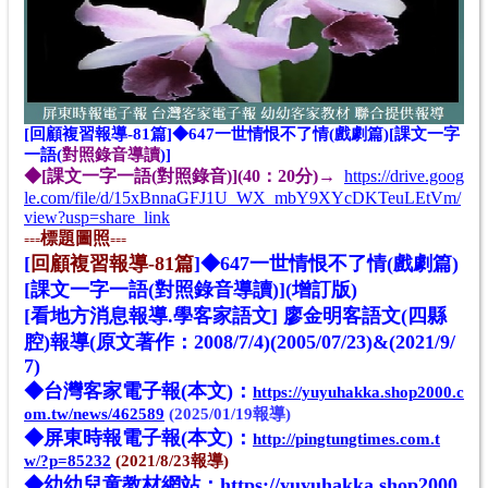
[回顧複習報導-81篇]◆647
一世情恨不了情(戲劇篇)[課文一字
一語(
對照錄音導讀
)]
◆[課文一字一語(對照錄音)](40：20分)→
https://drive.goog
le.com/file/d/15xBnnaGFJ1U_WX_mbY9XYcDKTeuLEtVm/
view?usp=share_link
標題圖照
===
===
[
回顧複習報導-81篇
]◆
647一世情恨不了情(戲劇篇)
[課文一字一語(對照錄音導讀)](增訂版)
[看地方消息報導.學客家語文] 廖金明客語文(四縣
腔)報導(原文著作：2008/7/4)(2005/07/23)&(2021/9/
7)
◆台灣客家電子報(本文)：
https://yuyuhakka.shop2000.c
om.tw/news/462589
(2025/01/19報導)
◆屏東時報電子報(本文)：
http://pingtungtimes.com.t
w/?p=85232
(2021/8/23報導)
◆
幼幼兒童教材網站：
https://yuyuhakka.shop2000.