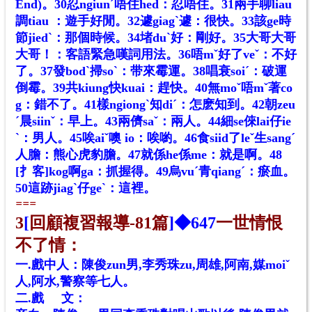
End)。30忍ngiunˊ唔住hed：忍唔住。31兩手聊liau
調tiau ：遊手好閒。32遽giagˋ遽：很快。33該ge時
節jiedˋ：那個時候。34堵duˋ好：剛好。35大哥大哥
大哥！：客語緊急嘆詞用法。36唔mˇ好了veˇ：不好
了。37發bodˋ掃soˋ：带來霉運。38唱衰soiˊ：破運
倒霉。39共kiung快kuai：趕快。40無moˇ唔mˇ著co
g：錯不了。41樣ngiongˋ知diˊ：怎麽知到。42朝zeu
ˊ晨siinˇ：早上。43兩儕saˇ：兩人。44細se倈lai仔ie
ˋ：男人。45唉aiˇ噢 io：唉喲。46食siid了leˇ生sangˊ
人膽：熊心虎豹膽。47就係he係me：就是啊。48
[扌客]kog啊ga：抓握得。49烏vuˊ青qiangˊ：瘀血。
50這跡jiagˋ仔geˋ：這裡。
==
=
3
[
回顧複習報導-81篇
]◆
647
一世情恨
不了情：
一.戲中人：陳俊zun男,李秀珠zu,周雄,阿南,媒moiˇ
人,阿水,警察等七人。
二.戲 文：