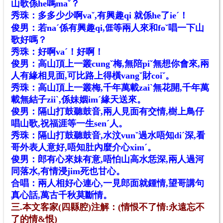
山歌係he嗎maˇ？
秀珠：多多少少啊vaˇ,有興趣qi 就係he了ieˊ！
俊男：若naˊ係有興趣qi,
等兩人來和foˇ唱一下山
𠊎
歌好嗎？
秀珠：好啊vaˊ！好啊！
俊男：高山頂上一叢cungˇ梅,無陪piˇ無想你會來,兩
人有緣相見面,可比路上得橫vangˇ財coiˇ。
秀珠：高山頂上一叢梅,千年萬載zaiˋ無花開,千年萬
載無結子ziiˋ,係妹姻imˊ緣天送來。
俊男：隔山打鼓聽鼓音,兩人見面有交情,樹上鳥仔
唱山歌,祝福涯等一生senˊ人。
秀珠：隔山打鼓聽鼓音,水汶vunˇ過水唔知diˊ深,看
哥外表人意好,唔知肚內麼介心ximˊ。
俊男：郎有心來妹有意,唔怕山高水恁深,兩人過河
同落水,有情浸jim死也甘心。
合唱：兩人相好心連心,一見郎面就鍾情,望哥講句
真心話,萬古千秋莫斷情。
三.本文客家(四縣腔)注解：
(情恨不了情:永遠忘不
了的情&恨)