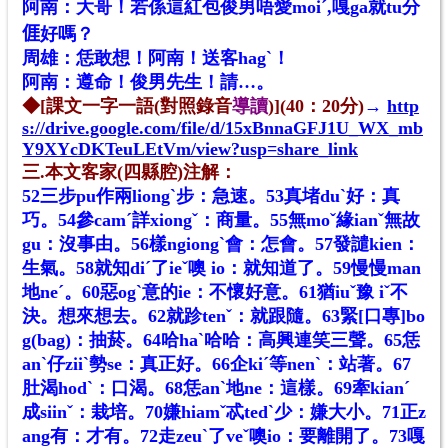
阿南：大哥！若係這紅包俊男唔愛moiˊ,嘎ga就tu分
𠊎好嗎？
周雄：恁敢想！阿南！送客hagˋ！
阿南：遵命！俊男先生！請…。
◆[課文一字一語(對照錄音
導讀
)](40：20分)
→
http
s://drive.google.com/file/d/15xBnnaGFJ1U_WX_mb
Y9XYcDKTeuLEtVm/view?usp=share_link
三.本文客家(四縣腔)注解：
52三步pu作兩liongˋ步：急速。53真堵duˋ好：真
巧。54參camˊ詳xiongˇ：商量。55無moˇ緣ianˇ無故
gu：沒事由。56樣ngiongˋ會：怎會。57發譴kien：
生氣。58就知diˊ了ieˇ噢 io：就知道了。59慢慢man
地neˊ。60惡ogˋ意的ie：不懷好意。61猶iuˇ豫 iˇ不
決。想來想去。62就跈tenˇ：就跟隨。63緊[口專]bo
g(bag)：抽菸。64哈haˋ哈哈：高興連笑三聲。65恁
anˋ仔ziiˋ勢se：真正好。66企kiˊ等nenˋ：站著。67
肚渴hodˋ：口渴。68恁anˋ地ne：這樣。69牽kianˊ
成siinˇ：栽培。70嫌hiamˇ忒tedˋ少：嫌大小。71正z
ang有：才有。72走zeuˋ了veˇ噢io：要離開了。73嘎