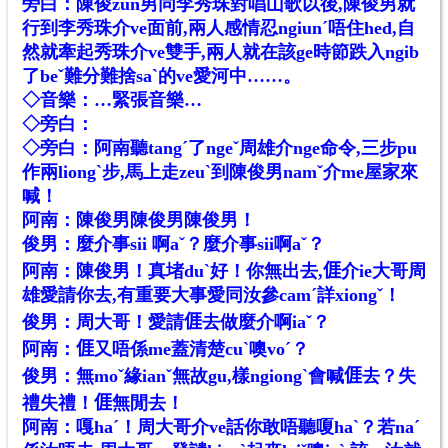
旁白：陳俊zun男同李秀珠對唱山歌以後,陳俊男就
行到李秀珠介ve面前,兩人感情忍ngiunˊ唔住hed,自
然就牽起秀珠介ve雙手,兩人就在該ge時節跌入ngib
了beˇ難分難捨saˋ的ve愛河中……。
◇音樂：…緊張音樂…
◇旁白：
◇旁白：阿南聽tangˊ了ngeˇ周雄介nge命令,三步pu
作兩liongˋ步,馬上走zeuˋ到陳俊男namˇ介me屋家來
喊！
阿南：陳俊男陳俊男陳俊男！
俊男：麼介事sii 啊aˇ？麼介事sii啊aˇ？
阿南：陳俊男！真堵duˋ好！你無出去,𠊎介ie大哥周
雄愛請你去,有重要大事愛同汝參camˊ詳xiongˇ！
俊男：周大哥！愛請𠊎去做麼介啊iaˇ？
阿南：𠊎又唔係me蓋清楚cuˋ噢voˊ？
俊男：無moˇ緣ianˇ無故gu,樣ngiongˋ會喊𠊎去？失
禮失禮！𠊎無閒去！
阿南：嘎haˊ！周大哥介ve話你敢唔聽嗄haˋ？若naˊ