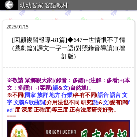
幼幼客家 客語教材
2025/01/15
[回顧複習報導-81篇]◆647一世情恨不了情
(戲劇篇)[課文一字一語(對照錄音導讀)](增
訂版)
※敬請 眾鄉親大家[(錄音：多聽)+(注解：多看)+(本
文：多讀)]→[客家(
語
&
文
)自然通]。
※不同(
國家 族群 地方 行業
)各有不同(
語音 語言 文
字 文義&歌曲詞
)介用法也不同 研究(
語
&
文
)愛有(闊
f
adˋ
度
深
度
正確
度
)等三度
正有法度研究好勢
。
===