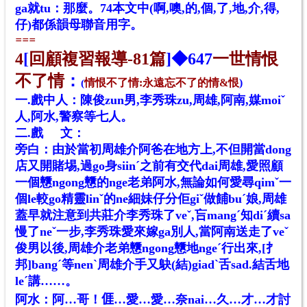
ga就tu：那麼。74本文中(啊,噢,的,個,了,地,介,得,
仔)都係韻母聯音用字。
==
=
4
[
回顧複習報導-81篇
]◆
647
一世情恨
不了情
：
情恨
不了情:永遠忘不了的情&恨
)
(
一.
戲
中人：陳俊zun男,李秀珠zu,周雄,阿南,媒moiˇ
人,阿水,警察等七人。
二.
戲
文：
旁白：由於當初周雄介阿爸在地方上,不但開當dong
店又開賭埸,過go身siinˊ之前有交代dai周雄,愛照顧
一個戇ngong戇的nge老弟阿水,無論如何愛尋qimˇ一
個le較go精靈linˇ的ne細妹仔分佢giˇ做餔buˊ娘,周雄
蓋早就注意到共莊介李秀珠了veˇ,吂mangˊ知diˊ續sa
慢了neˇ一步,李秀珠愛來嫁ga別人,當阿南送走了veˇ
俊男以後,周雄介老弟戇ngong戇地ngeˊ行出來,[扌
邦]bangˊ等nenˋ周雄介手又鴃(結)giadˋ舌sad.結舌地
leˊ講……。
阿水：阿…哥！𠊎…愛…愛…奈nai…久…才…才討