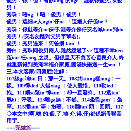
俊男：係！係！有影iangˋ的nge！涯就係俊男,陳俊
男！
秀珠：唔ngˋ！唔！俊男！俊男！
俊男：這細se人nginˇ仔neˋ！這細人仔係he？
秀珠：係𠊎等介ne倈仔,涯等介倈仔安名喊ham到do
秀男！(安名勿踏到父男字輩名)。
俊男：秀男過來！阿爸攬 lamˋ！
旁白：秀珠同俊男兩人,雖然經過了veˇ這種不幸hen
冤ianˊ枉vongˋ之災。但係皇天不負苦心善良介人,終
就重新得到美滿幸福介家庭,圓滿快樂過一生senˊ！
三.本文客家(四縣腔)注解：
107該ge晡buˊ日：那一天。108共kiung樣iong：一
樣。109得dedˋ人惜xiagˋ：使人愛惜。110勒led：
抱。111續sa緊inˋ惇zunˊ：却一直發抖。112透teuˋ
氣hi：呼吸。113嘎ga無：不然。114坐監gamˊ：坐
窂。115攬lamˋ等：抱著。116翻fanˊ頭：回頭。117
◇本文中(啊,噢,的,個,了,地,介,得,仔)都係韻母聯音
用字。
===
完結篇
===