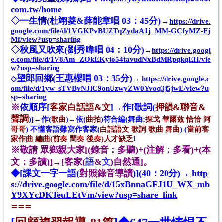
com.tw/home
◇
一生情(杜翊菱&薛能章唱 03：45分)→
https://drive.
google.com/file/d/1VGKPvBUZTqZydaA1j_MM-GCfyMZ-Fj
Mf/view?usp=sharing
◇
秋風
又吹來
(劉秀暐唱 04：10分)
→
https://drive.googl
e.com/file/d/1V8Am_ZOkEKyto54tavudNxBdMRpqkqEH/vie
w?usp=sharing
望郎回鄉(王惠櫻唱 03：35分)
◇
→
https://drive.google.c
om/file/d/1yw_sTVBvNJlC9onUzwyZW0Yvoq3j5jwE/view?u
sp=sharing
※
依順序[
客家白話語&文
]→作[歌詞(
押韻&聯音
&
聲調
)]→作(
歌曲
)→依(
曲拍
)
符合
編(舞曲:
探戈 華爾兹 恰恰 阿
哥哥
) 不懂客語難寫作客家(
白話語文 歌詞 歌曲 舞曲
) (
當前客
家作曲 編曲(前奏 間奏 後奏)人才缺乏
!
※敬請 眾鄉親大家[(錄音：多聽)+(注解：多看)+(本
文：多讀)]→[客家(
語
&
文
)自然通]。
◆[課文一字一語(
對照錄音
導讀
)](40：20分)→
http
s://drive.google.com/file/d/15xBnnaGFJ1U_WX_mb
Y9XYcDKTeuLEtVm/view?usp=share_link
===