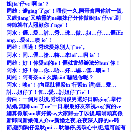
姐jiaˋ仔veˋ啊 iaˇ？
周雄：遽giagˋ了geˊ！唔使一久,阿哥會同你討一個,
又靚jiangˊ又精靈的ne細妹仔分你做姐jiaˋ仔veˋ,到
時節就有人照顧你了ngeˊ！
阿水：𠊎…愛…討…秀…珠…做…姐…仔…..𠊎正z
ang…愛oi…噢 ioˊ！
周雄：唔過！秀珠愛嫁別人了neˇ。
阿水：同…𠊎…搶…轉…來loiˇ…啊 iaˊ！
周雄：好！你愛oi的ie！𠊎就會想辦法分bunˊ你！
阿水：好！你…你…唔…好…騙…
…噢io！
𠊎
周雄：阿哥奈nai 久識siidˋ騙過你呢？
阿水：噢oˋ！(向屋肚裡緊inˋ行緊inˋ講)
…愛…
𠊎
討…姐仔了！
…愛…討姐仔了ieˊ！
𠊎
旁白：一個月以後,秀珠同俊男選好日腳giogˋ,舉行
結婚,無閒hanˇ了neˇ一日,親朋好友來祝zugˋ賀的ve
總算係順sun班好勢se,大家歸去了以後,暗晡頭真係
新郎同新娘倆人介ne新婚之夜,在夜深人靜的ne時
節,聽到狗仔緊吠poi …吠無停,秀珠心中想,這可能有