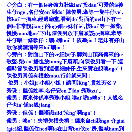
◇旁白：有一個le身強力壯緣ianˇ投dauˇ可愛的ie後
生仔ngeˋ,名仔安onˊ到doˊ 陳俊男,牽等一隻牛仔veˋ,
㧡kaiˊ一擔草,經過廟堂,看到doˋ對面的ne山下有一
個le非常靚jiangˊ的nge細se妹仔ieˋ,㧡kaiˊ等一擔柴,
慢慢man地neˊ下山,陳俊男放下肩頭該ge擔草,牽等
牛仔唱一條歌仔：噢o嗨hoiˋ！依i喲io！老妹有好山
歌你就溜溜等來loiˇ噢io！
◇旁白：對面山下的ve細妹仔,聽到山頂高傳來的ie
歌聲,柴ceuˇ擔也放biong下肩頭,向陳俊男看一下,這
個時節陳俊男看到這個細妹仔,生來實在靚噢ngoˊ！
陳俊男真係有禮貌mau,行前就來問：
俊男：小姐jiˋ小姐小姐！請問汝ngˇ,貴姓芳名？
秀珠：𠊎係姓李.名仔安onˊ到doˊ秀珠zuˊ。
俊男：原來你係李秀珠小姐,唉aiˊ喲io噢oˇ！人靚名
仔也iaˊ係he靚jiangˊ。
秀珠：但係！𠊎唔識siidˋ汝ngˇ啊ngaˇ！
俊男：噢oˋ！失禮失禮失禮！
𠊎
來自cii我ngoˊ介giai
(gie)紹,𠊎係住hed啊la在山背boi伙foˋ房,𠊎喊ham到