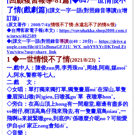
[
回顧複習報導-81篇
]◆
647一世情恨不
了情(戲劇篇)
[課文一字一語(對照錄音導讀)](增
訂版)
(原文著作：2008/7/4)(
情恨
不了情:永遠忘不了的情&恨
)
◆台灣客家電子報(本文)：
https://yuyuhakka.shop2000.com.t
w/news/462589
◆[課文一字一語(對照錄音
導讀
)](40：20分)→
https://drive.g
oogle.com/file/d/15xBnnaGFJ1U_WX_mbY9XYcDKTeuLEt
Vm/view?usp=share_link
1 ◆一世情恨不了情
：
(2021/8/23)
一.
戲
中人：陳俊zun男,李秀珠zu
ˊ
,周雄,阿南,媒moiˇ
人,阿水,警察等七人。
二.戲 文：
◇女唱：單打獨來獨打單,獨隻畫眉miˊ在深山,單隻
畫眉深山噭(叫)gieu,日噭孤guˊ
單
夜噭
寒honˇ
。
◇旁白：在高山頂上hong有一間廟堂,廟邊有盡多的
ve樹仔,樹頂高鳥仔飛來飛去,有一隻畫眉鳥niauˊ,一
飛啊ia來就緊噭geu,到底伊iˇ係噭麼介呢no？可能愛
伊自qidˋ家正zang會知diˊ。
◇音樂：