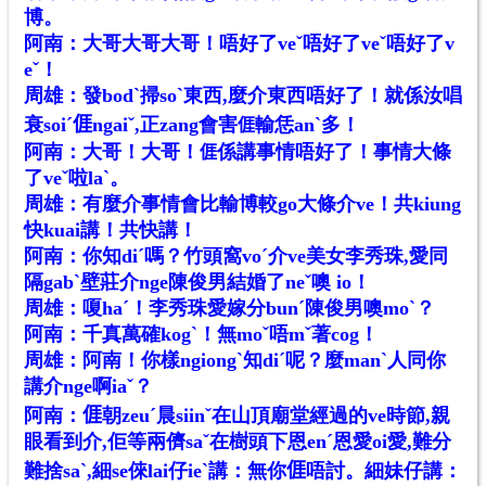
博。
阿南：大哥大哥大哥！唔好了veˇ唔好了veˇ唔好了v
eˇ！
周雄：發bodˋ掃soˋ東西,麼介東西唔好了！就係汝唱
衰soiˊ𠊎ngaiˇ,正zang會害
輸恁anˋ多！
𠊎
阿南：大哥！大哥！
係講事情唔好了！事情大條
𠊎
了veˇ啦laˋ。
周雄：有麼介事情會比輸博較go大條介ve！共kiung
快kuai講！共快講！
阿南：你知diˊ嗎？竹頭窩voˊ介ve美女李秀珠,愛同
隔gabˋ壁莊介nge陳俊男結婚了neˇ噢 io！
周雄：嗄haˊ！李秀珠愛嫁分bunˊ陳俊男噢moˋ？
阿南：千真萬確kogˋ！無moˇ唔mˇ著cog！
周雄：阿南！你樣ngiongˋ知diˊ呢？麼manˋ人同你
講介nge啊iaˇ？
阿南：𠊎朝zeuˊ晨siinˇ在山頂廟堂經過的ve時節,親
眼看到介,佢等兩儕saˇ在樹頭下恩enˊ恩愛oi愛,難分
難捨saˋ,細se倈lai仔ieˋ講：無你𠊎唔討。細妹仔講：