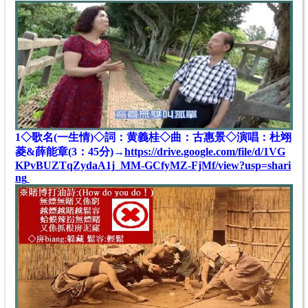
1◇歌名(一生情)◇詞：黄義桂◇曲：古惠景◇演唱：杜翊
菱&薛能章
(3：45分)
→
https://drive.google.com/file/d/1VG
KPvBUZTqZydaA1j_MM-GCfyMZ-FjMf/view?usp=shari
ng