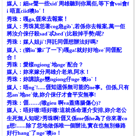
媒人：細se聲一些xidˋ周雄聽到你罵佢,等下會voi會f
i 唔直ciid噢loˊ！
秀珠：嘎ga,𠊎來去報案！
媒人：秀珠莫恁著cog急gibˋ,若係你去報案,萬一佢
將汝介倈仔殺sadˋ忒hedˋ(比殺掉手勢)呢?
秀珠：媒人姐jiˋ!拜託同𠊎想辦法好嗎?
媒人：(猶iuˇ豫iˇ了一下)嘎ga!就好好地veˊ同𠊎配
合！
秀珠：愛樣ngiongˋ地ngeˊ配合？
媒人：妳來嫁分周雄介老弟,阿水！
秀珠：妳講該ge戇ngiong仔ngeˋ噢ioˋ！
媒人：唔ngˋ!.....𠊎知這係無可能的ne事。但係,只有
恁anˋ地neˊ做,妳介倈仔才會平安無事!
秀珠：𠊎……(噭gieu 啊va蓋痛腸傷心)?
媒人：唔好噭!唔好噭!這就係命運介安排,妳介老公
生死無人知呢?秀珠啊!𠊎又係me係he為了你來著co
g想!......除了恁地做係唯一個辦法,實在也無別條路
好行hangˇ了ngeˇ噢io！