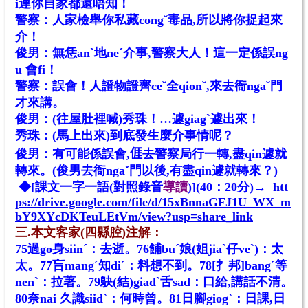
i連你自家都還唔知！
警察：人家檢舉你私藏congˇ毒品,所以將你捉起來
介！
俊男：無恁anˋ地neˊ介事,警察大人！這一定係誤ng
u 會fi！
警察：誤會！人證物證齊ceˇ全qionˇ,來去衙ngaˇ門
才來講。
俊男：(往屋肚裡喊)秀珠！…遽giagˋ遽出來！
秀珠：(馬上出來)到底發生麼介事情呢？
俊男：有可能係誤會,
𠊎
去警察局行一轉,盡qin遽就
轉來。(俊男去衙ngaˇ門以後,有盡qin遽就轉來？)
◆[課文一字一語(對照錄音
導讀
)](40：20分)→
htt
ps://drive.google.com/file/d/15xBnnaGFJ1U_WX_m
bY9XYcDKTeuLEtVm/view?usp=share_link
三.本文客家(四縣腔)注解：
75過go身siinˊ：去逝。76餔buˊ娘(姐jiaˋ仔veˋ)：太
太。77吂mangˊ知diˊ：料想不到。78[扌邦]bangˊ等
nenˋ：拉著。79鴃(結)giadˋ舌sad：口給,講話不清。
80奈nai 久識siidˋ：何時曾。81日腳giogˋ：日課,日