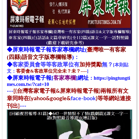
◆
屏東時報電子報
客家專欄網址(
臺灣
唯一有客家
(四縣)語音文字版專欄報導
)
：
◆
客家
委
員
會
等等客政單位
有
加持獎勵
無？
[本則貼
文：
客委會&客政單位完全未？未？----
]
◆
屏東時報電子報[
客家專欄
]網址
：
https://pingtungti
mes.com.tw/?cat=10
---
[(台灣客家電子報&屏東時報電子報)兩報所有文
章同時在(yahoo&google&
face-book
)等等網站連接
刊出]
---