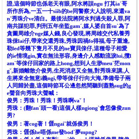
證,這個時節也係老天有眼,阿水將誤ngu 打其iaˊ哥
所作所為,一五一十siib的be同警察大人說明,來還va
nˇ秀珠介ve清白。最後法院將阿水判過失殺人罪,阿
南共謀犯罪,判刑五年坐監gamˊ,媒人婆自首suˋ為了
貪圖周雄介nge媒人錢,良心發現,將周雄交代私養秀
珠倈lai仔,帶來交還秀珠,秀珠因禍fo得福,母子重逢,
勒led等幾下隻月不見的ne寶貝倈仔,這種母子相愛
的ie情境gin,實在無法形容,身邊介人感動流淚lui,攬l
amˋ等倈仔回家的路上hong,想到人生渺meuˋ茫mon
gˇ,新婚離散介俊男,生死消息又全無,對秀珠來講,人
生將來全無意i義ngi,帶等倈仔行向大海,準備母子兩
人同歸於盡,這個時節耳公邊忽然間聽到蓋熟sug的g
e聲音向秀珠大聲喊：
俊男：秀珠！秀珠！秀珠啊vaˇ！
秀珠：(翻fanˊ頭一看)這個人樣ngiongˋ會恁像俊zun
男?
俊男：著cog著！𠊎ngaiˇ就係俊男！
秀珠：𠊎係he唔係me發bodˋ夢mpng?