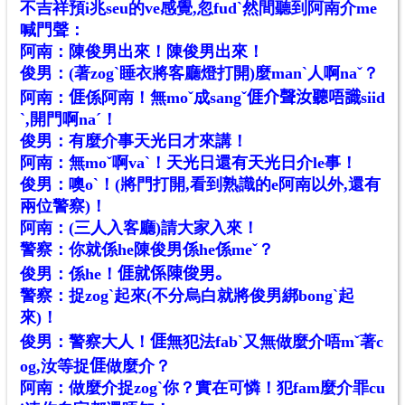
不吉祥預i兆seu的ve感覺,忽fudˋ然間聽到阿南介me
喊門聲：
阿南：陳俊男出來！陳俊男出來！
俊男：(著zogˋ睡衣將客廳燈打開)麼manˋ人啊naˇ？
阿南：𠊎係阿南！無moˇ成sangˇ𠊎介聲汝聽唔識siid
ˋ,開門啊naˊ！
俊男：有麼介事天光日才來講！
阿南：無moˇ啊vaˋ！天光日還有天光日介le事！
俊男：噢oˋ！(將門打開,看到熟識的e阿南以外,還有
兩位警察)！
阿南：(三人入客廳)請大家入來！
警察：你就係he陳俊男係he係meˇ？
俊男：係he！𠊎就係陳俊男。
警察：捉zogˋ起來(不分烏白就將俊男綁bongˋ起
來)！
俊男：警察大人！𠊎無犯法fabˋ又無做麼介唔mˇ著c
og,汝等捉𠊎做麼介？
阿南：做麼介捉zogˋ你？實在可憐！犯fam麼介罪cu