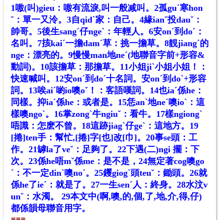
1噭(叫)gieu：噭有流淚,叫一般减叫。2孤guˊ寒hon
ˇ：單一又泠。3自qidˋ家：自己。4緣ianˇ投dauˇ：
帥哥。5後生sangˊ仔ngeˋ：年輕人。6安onˊ到doˊ：
名叫。7㧡kaiˊ一擔damˊ草：挑一擔草。8靚jiangˊ的
nge：漂亮的。9慢慢man地neˊ(地聯音字前+形容&
動詞)。10該擔草：那擔草。11小姐jiˋ小姐小姐！：
快速喊叫。12安onˊ到doˊ十名詞。安onˊ到doˋ+形容
詞。13唉aiˊ喲io噢oˇ！：客語嘆詞。14也iaˊ係he：
同樣。抑iaˊ係he：或者是。15恁anˋ地neˊ噢ioˋ：這
樣噢ngoˋ。16掌zongˋ牛ngiuˇ：看牛。17樣ngiongˋ
唔識：怎麽不曾。18這跡
j
iagˋ仔geˋ：這地方。19
[捲]ten手：幫忙,[捲]字[也]改[巾]。20事se頭：工
作。21罅la了veˇ：足夠了。22下遇(二)ngi 擺：下
次。23係he唔mˇ係me：是不是，24無定著cog噢go
ˊ：不一定dinˋ噢noˊ。25钁giogˋ頭teuˇ：鋤頭。26就
係he了ieˊ：就是了。27一生senˊ人：終身。28水汶v
unˇ：水濁。
29本文中(啊,噢,的,個,了,地,介,得,仔)
都係韻母聯音用字。
===