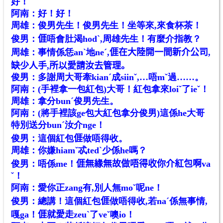
好！
阿南：好！好！
周雄：俊男先生！俊男先生！坐等來,來食杯茶！
俊男：𠊎唔會肚渴hodˋ,周雄先生！有麼介指教？
周雄：事情係恁anˋ地neˊ,𠊎在大陸開一間新介公司,
缺少人手,所以愛請汝去管理。
俊男：多謝周大哥牽kianˊ成siinˇ,…唔mˇ過……。
阿南：(手裡拿一包紅包)大哥！紅包拿來loiˇ了ieˇ！
周雄：拿分bunˊ俊男先生。
阿南：(將手裡該ge包大紅包拿分俊男)這係he大哥
特別送分bunˊ汝介nge！
俊男：這個紅包𠊎做唔得收。
周雄：你嫌hiamˇ忒tedˋ少係he嗎？
俊男：唔係me！𠊎無緣無故做唔得收你介紅包啊va
ˇ！
阿南：愛你正zang有,別人無moˇ呢ne！
俊男：總講！這個紅包𠊎做唔得收,若naˊ係無事情,
嘎ga！𠊎就愛走zeuˋ了veˇ噢io！