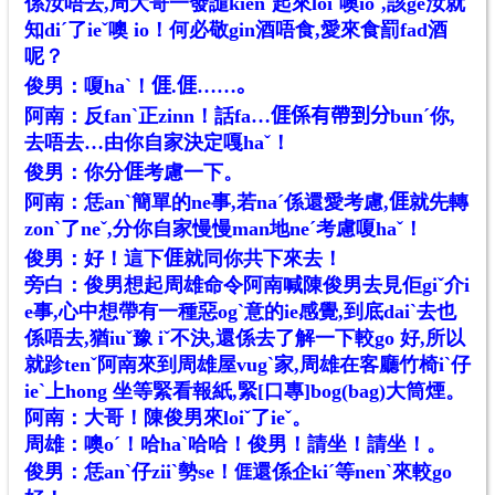
係汝唔去,周大哥一發譴kienˋ起來loiˇ噢ioˋ,該ge汝就
知diˊ了ieˇ噢 io！何必敬gin酒唔食,愛來食罰fad酒
呢？
俊男：嗄haˋ！𠊎.𠊎……。
阿南：反fanˋ正zinn！話fa…𠊎係有帶到分bunˊ你,
去唔去…由你自家決定嘎haˇ！
俊男：你分𠊎考慮一下。
阿南：恁anˋ簡單的ne事,若naˊ係還愛考慮,𠊎就先轉
zonˋ了neˇ,分你自家慢慢man地neˊ考慮嗄haˇ！
俊男：好！這下𠊎就同你共下來去！
旁白：俊男想起周雄命令阿南喊陳俊男去見佢giˇ介i
e事,心中想帶有一種惡ogˋ意的ie感覺,到底daiˋ去也
係唔去,猶iuˇ豫 iˇ不決,還係去了解一下較go 好,所以
就跈tenˇ阿南來到周雄屋vugˋ家,周雄在客廳竹椅iˋ仔
ieˋ上hong 坐等緊看報紙,緊[口專]bog(bag)大筒煙。
阿南：大哥！陳俊男來loiˇ了ieˇ。
周雄：噢oˊ！哈haˋ哈哈！俊男！請坐！請坐！。
俊男：恁anˋ仔ziiˋ勢se！
還係企kiˊ等nenˋ來較go
𠊎