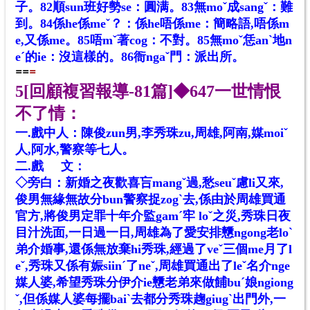
子。82順sun班好勢se：圓满。83無moˇ成sangˇ：難
到。84係he係meˇ？：係he唔係me：簡略語,唔係m
e,又係me。85唔mˇ著cog：不對。85無moˇ恁anˋ地n
eˊ的ie：沒這樣的。86衙ngaˇ門：派出所。
==
=
5[回顧複習報導-81篇]◆647一世情恨
不了情：
一.戲中人：陳俊zun男,李秀珠zu,周雄,阿南,媒moiˇ
人,阿水,警察等七人。
二.戲 文：
◇旁白：新婚之夜歡喜吂mangˇ過,愁seuˇ慮li又來,
俊男無緣無故分bun警察捉zogˋ去,係由於周雄買通
官方,將俊男定罪十年介監gamˊ牢 loˇ之災,秀珠日夜
目汁洗面,一日過一日,周雄為了愛安排戇ngong老loˋ
弟介婚事,還係無放棄hi秀珠,經過了veˇ三個me月了l
eˇ,秀珠又係有娠siinˊ了neˇ,周雄買通出了leˇ名介nge
媒人婆,希望秀珠分伊介ie戇老弟來做餔buˊ娘ngiong
ˇ,但係媒人婆每擺baiˋ去都分秀珠趜giugˋ出門外,一