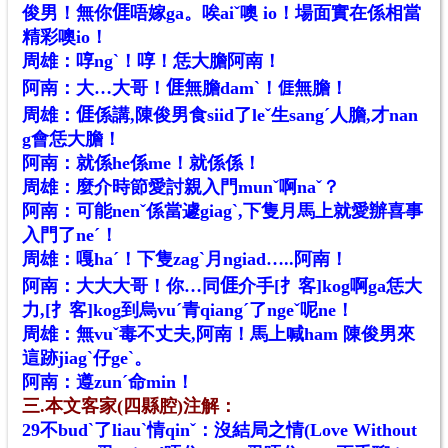
俊男！無你𠊎唔嫁ga。唉aiˇ噢 io！場面實在係相當
精彩噢io！
周雄：啍ngˋ！啍！恁大膽阿南！
阿南：大…大哥！𠊎無膽damˋ！
無膽！
𠊎
周雄：𠊎係講,陳俊男食siid了leˇ生sangˊ人膽,才nan
g會恁大膽！
阿南：就係he係me！就係係！
周雄：麼介時節愛討親入門munˇ啊naˇ？
阿南：可能nenˇ係當遽giagˋ,下隻月馬上就愛辦喜事
入門了neˊ！
周雄：嘎haˊ！下隻zagˋ月ngiad…..阿南！
阿南：大大大哥！你…同𠊎介手[扌客]kog啊ga恁大
力,[扌客]kog到烏vuˊ青qiangˊ了ngeˇ呢ne！
周雄：無vuˇ毒不丈夫,阿南！馬上喊ham 陳俊男來
這跡jiagˋ仔geˋ。
阿南：遵zunˊ命min！
三.本文客家(四縣腔)注解：
29不budˋ了liauˋ情qinˇ：沒結局之情(Love Without