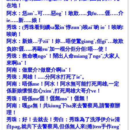
在地！
阿水：恁anˋ..可…..惡ogˋ！敢欺…..負fu…..𠊎…..介
ie…..新…..娘！
秀珠：(秀珠看到續sa緊inˋ惇zunˊ)唉aiˊ喲 ioˊ！唉喲!
唉喲！
阿水：新娘…子ziiˋ！妳…唔使驚giangˊ,佢giˇ…敢欺
負妳!𠊎…..再毆euˋ加一棍分佢分佢!唔---使！
秀珠：救命噢ngoˊ！鬧出人命miang了ngeˇ,大家人
來啊iaˇ！
阿南：做麼介?做麼介啊iaˇ！
秀珠：周雄！.....分阿水打死了ieˇ。
阿南：唔係me！阿水！阿水無可能打死周雄,一定
係新娘懷恨在心ximˊ,打死周雄大哥介ve！
秀珠：唔係me𠊎！𠊎無moˇ！𠊎無！
阿南：嘎ga無！共kiung下ha來去警察局,請警察辦
理！
秀珠：好！去就去！旁白：秀珠為了洗淨伊介ie清
白pag,就共下去警察局,但係無人來[捲]ten手作zogˋ