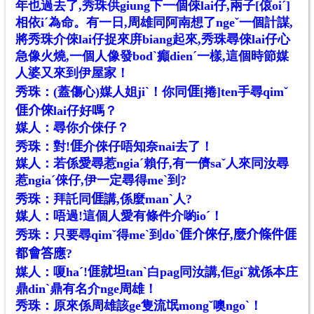
年也過去了,秀珠供giung下一個倈lai仔,兩子[偯oiˊ]
相依iˊ為命。有一日,周雄同阿南想了ngeˇ一個計謀,
將秀珠介倈lai仔捉來庰biang起來,秀珠尋倈lai仔心
急像火燒,一個人像發bodˋ癲dienˊ一樣,這個時節媒
人婆又來到伊屋家！
秀珠：(蓋傷心)媒人姐jiˋ！你同𠊎[捲]ten手尋qimˇ
𠊎介倈lai仔好嗎？
媒人：尋你介倈仔？
秀珠：對!𠊎介倈仔唔知奈nai去了！
媒人：若係愛尋惹ngiaˊ賴仔,有一儕saˇ人來同汝尋
惹ngiaˊ倈仔,伊一定尋得meˋ到?
秀珠：拜託同𠊎講,係麼manˋ人?
媒人：唔過!這個人愛有條件介喲ioˊ！
秀珠：只要尋qimˇ得meˋ到doˋ𠊎介倈仔,麼介條件𠊎
都會答應?
媒人：嗄haˊ!𠊎就坦tanˋ白pag同汝講,佢giˇ就係本庄
鼎dinˋ鼎有名介nge周雄！
秀珠：原來係周雄該ge隻流氓mongˇ噢ngoˋ！