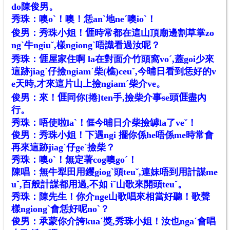
do陳俊男。
秀珠：噢oˋ！噢！恁anˋ地neˊ噢ioˋ！
俊男：秀珠小姐！𠊎時常都在這山頂廟邊割草掌zo
ngˋ牛ngiuˇ,樣ngiongˋ唔識看過汝呢？
秀珠：𠊎屋家住啊 la在對面介竹頭窩voˊ,蓋goi少來
這跡
j
iagˋ仔撿ngiamˊ柴(樵)ceuˇ,今晡日看到恁好的v
e天時,才來這片山上撿ngiamˊ柴介ve。
俊男：來！𠊎同你[捲]ten手,撿柴介事se頭
𠊎
盡內
行。
秀珠：唔使啦laˋ！
今晡日介柴撿罅la了veˇ！
𠊎
俊男：秀珠小姐！下遇ngi 擺你係he唔係me時常會
再來這跡jiagˋ仔geˋ撿柴？
秀珠：噢oˋ！無定著cog噢goˊ！
陳唱：無牛犁田用钁giogˋ頭teuˇ,連妹唔到用計謀me
uˇ,百般計謀都用過,不如 iˇ山歌來開頭teuˇ。
秀珠：陳先生！你介nge山歌唱來相當好聽！歌聲
樣ngiongˋ會恁好呢noˋ？
俊男：承蒙你介誇kuaˊ獎,秀珠小姐！汝也ngaˊ會唱