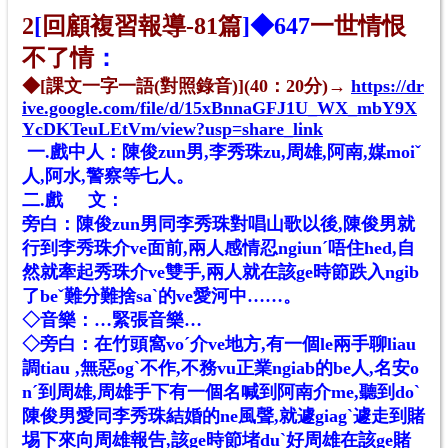
2
[
回顧複習報導-81篇
]◆
647
一世情恨
不了情
：
◆[課文一字一語(對照錄音)](40：20分)→
https://dr
ive.google.com/file/d/15xBnnaGFJ1U_WX_mbY9X
YcDKTeuLEtVm/view?usp=share_link
一.
戲
中人：陳俊zun男,李秀珠zu,周雄,阿南,媒moiˇ
人,阿水,警察等七人。
二.
戲
文：
旁白：陳俊zun男同李秀珠對唱山歌以後,陳俊男就
行到李秀珠介ve面前,兩人感情忍ngiunˊ唔住hed,自
然就牽起秀珠介ve雙手,兩人就在該ge時節跌入ngib
了beˇ難分難捨saˋ的ve愛河中……。
◇音樂：…緊張音樂…
◇旁白：在竹頭窩voˊ介ve地方,有一個le兩手聊liau
調tiau ,無惡ogˋ不作,不務vu正業ngiab的be人,名安o
nˊ到周雄,周雄手下有一個名喊到阿南介me,聽到doˋ
陳俊男愛同李秀珠結婚的ne風聲,就遽giagˋ遽走到賭
埸下來向周雄報告,該ge時節堵duˋ好周雄在該ge賭