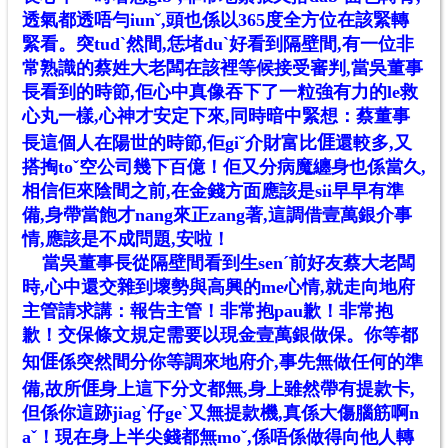
透氣都透唔勻iunˇ,頭也係以365度全方位在該緊轉
緊看。突tudˋ然間,恁堵duˋ好看到隔壁間,有一位非
常熟識的蔡姓大老闆在該裡等候接受審判,當吳董事
長看到的時節,佢心中真像吞下了一粒強有力的le救
心丸一樣,心神才安定下來,同時暗中緊想：蔡董事
長這個人在陽世的時節,佢giˇ介財富比
𠊎
還較多,又
搭掏toˇ空公司幾下百億！佢又分病魔纏身也係當久,
相信佢來陰間之前,在金錢方面應該是sii早早有準
備,身帶當飽才nang來正zang著,這調借壹萬銀介事
情,應該是不成問題,安啦！
當吳董事長從隔壁間看到生senˊ前好友蔡大老闆
時,心中還交雜到壞勢與高興的me心情,就走向地府
主管請求講：報告主管！非常抱pau歉！非常抱
歉！交保條文規定需要以現金壹萬銀做保。你等都
知
𠊎
係突然間分你等調來地府介,事先無做任何的準
備,故所
𠊎
身上這下分文都無,身上雖然帶有提款卡,
但係你這跡jiagˋ仔geˋ又無提款機,真係大傷腦筋啊n
aˇ！現在身上半尖錢都無moˇ,係唔係做得向他人轉