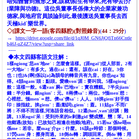
唔知體會到無形之寶,該就係[生有帶來,死有帶去]介
[業障與功德]。這位吳董事長係偉大的企業家兼功
德家,與地府官員談論到此,最後護送吳董事長去西
天極kidˋ樂世界。
◇
[課文一字一語(客四縣腔)(對照錄音)
(
44：29分
)
→
https://drive.google.com/file/d/1qJ0M_GN6JjQfiTn66Cntle
b46J-uZ4Z7/view?usp=share_link
----
◆本文四縣客語文注解：
1樣ngiongˋ恁anˋ地neˊ：怎麼會這樣。[涯ngaiˇ]從人部首。
2有
一大地ieˊ：有多大。過在cai：還有。該在cai：好在。
3你
也：[也]&[啊]係以[a]為韻母的轉音共有九音。你也ngaˊ知
得。
4頷ngamˋ頭：點頭。愛喚vonˋ涯：要叫我。
5樣ngiongˋ
般：這樣一般。6還vanˊ屙oˊ巴地veˊ：實在糟糕。
7半尖jiamˊ
錢：半分錢。銀ngiunˇ：元。8兩儕saˇ：兩位。
9愐menˋ想：
心裡想。愐menˋ＝想。儕saˇ儕saˇ：人人。
10揜giemˇ好手指
印：捺指紋。揜giemˇ：蓋(動詞),giemˋ：蓋。
11姑goˊ不而iˇ
將：不得不而這樣,河洛語音相似。
12還(hanˇ,vanˇ)好講：難
講。
13呆ngoiˇ呆：受到外來的ie剌激gidˋ變成戇。戇：笨。
14
他鄉遇(故知)：已故知己相逢在他鄉(地府)。
15若naˊ係he唔m
係me：若非。麼magˋ介ge：什麼。
16該ge時節：那個時候。
17閃samˋ身：擦身而過。
18倒do轉：調頭回來。倒doˋ轉：用