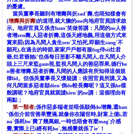
的憂慮。
當吳董事長聽到有增壽與折zadˋ壽,也唔知樣會有
[
增壽與折壽
]的道理,就大膽的me向地府官員請求啟
示。地府官員又係含hamˇ笑做答講：凡間的ne人善
者增zen壽,人惡者折壽,這係天經地義,用這個方式來
賞來罰(因為凡間人貪生senˊ又怕死,即願生sangˊ不
願死),在過去的時節,家家戶戶都有服fug侍sii灶君
爺,灶君爺她iˇ也係每日形影不離凡間人,在凡間人介
頭上三尺來監gam視,監視凡間人的善惡罪果,德行he
n善者增壽,惡者折壽,凡間的人應該有所知得這個規
律lid。但係吳董事長又懷疑講：依照官員所講,又為
何凡間當多惡者顛dienˊ倒do較長壽呢？這又係he樣
般講呢？地府官員就當譴kienˋ的ne講：這個理由有
兩點；
第一類者
;係作惡多端者並唔係顛倒do增壽,還han
ˇ係佢介前世善果豐滿,就像你在陽世時,財富上億i,若
naˊ係耗hoˊ費了幾萬銀,一時也唔會有麼magˋ介感
覺,實際上已i經有耗hoˊ,無感覺就係了ie
ˊ
！