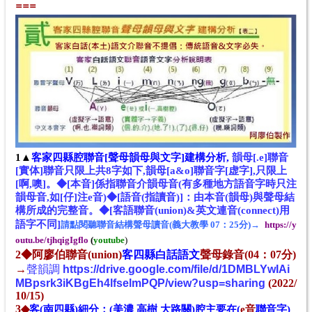
==
=
1▲
客家四縣腔聯音[聲母韻母與文字]建構分析,
韻母[.e]聯音
[
實体]
聯音
只限上共8字如下
,
韻母[a&o]聯音
字
[
虚
字
],
只限
上
[
啊,噢]。◆[本音]係指聯音介韻母音(有多種地方語音字時只注
韻母音,如[仔]注e音)◆[語音(指讀音)]：由本音(韻母)與聲母結
構所成的完整音。◆[客語聯音(union)&英文連音(connect)用
語字不同]
請點閱聽聯音結構聲母讀音(義大教學 07：25分)→
https://y
outu.be/tjhqigIgflo
(
youtube
)
2◆
阿廖伯聯音(union)
客四
縣
白話
語
文
聲母錄音
(04：07
分)
→
聲韻調
https://drive.google.com/file/d/1DMBLYwIAi
MBpsrk3iKBgEh4lfselmPQP/view?usp=sharing
(2022/
10/15)
3◆
客(南四縣)細分：(美濃 高樹 大路關)腔主要在(
e
音
聯
音字)