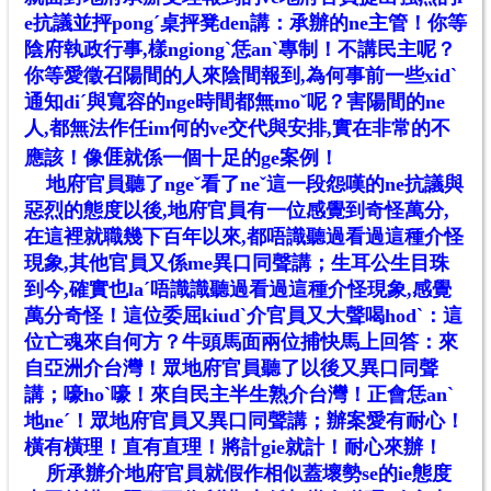
e抗議並抨pongˊ桌抨凳den講：承辦的ne主管！你等
陰府執政行事,樣ngiongˋ恁anˋ專制！不講民主呢？
你等愛徵召陽間的人來陰間報到,為何事前一些xidˋ
通知diˊ與寬容的nge時間都無moˇ呢？害陽間的ne
人,都無法作任im何的ve交代與安排,實在非常的不
應該！像
𠊎
就係一個十足的ge案例！
地府官員聽了ngeˇ看了neˇ這一段怨嘆的ne抗議與
惡烈的態度以後,地府官員有一位感覺到奇怪萬分,
在這裡就職幾下百年以來,都唔識聽過看過這種介怪
現象,其他官員又係me異口同聲講；生耳公生目珠
到今,確實也laˊ唔識識聽過看過這種介怪現象,感覺
萬分奇怪！這位委屈kiudˋ介官員又大聲喝hodˋ：這
位亡魂來自何方？牛頭馬面兩位捕快馬上回答：來
自亞洲介台灣！眾地府官員聽了以後又異口同聲
講；嚎hoˋ嚎！來自民主半生熟介台灣！正會恁anˋ
地neˊ！眾地府官員又異口同聲講；辦案愛有耐心！
橫有橫理！直有直理！將計gie就計！耐心來辦！
所承辦介地府官員就假作相似蓋壞勢se的ie態度