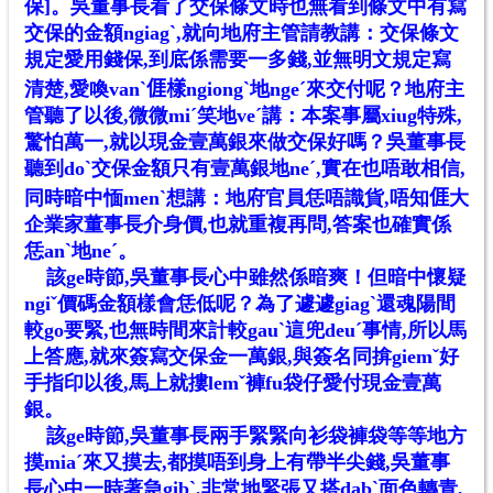
保]。吳董事長看了交保條文時也無看到條文中有寫
交保的金額ngiagˋ,就向地府主管請教講：交保條文
規定愛用錢保,到底係需要一多錢,並無明文規定寫
清楚,愛喚vanˋ
𠊎
樣ngiongˋ地ngeˊ來交付呢？地府主
管聽了以後,微微miˊ笑地veˊ講：本案事屬xiug特殊,
驚怕萬一,就以現金壹萬銀來做交保好嗎？吳董事長
聽到doˋ交保金額只有壹萬銀地neˊ,實在也唔敢相信,
同時暗中愐menˋ想講：地府官員恁唔識貨,唔知
𠊎
大
企業家董事長介身價,也就重複再問,答案也確實係
恁anˋ地neˊ。
該ge時節,吳董事長心中雖然係暗爽！但暗中懷疑
ngiˇ價碼金額樣會恁低呢？為了遽遽giagˋ還魂陽間
較go要緊,也無時間來計較gauˋ這兜deuˊ事情,所以馬
上答應,就來簽寫交保金一萬銀,與簽名同揜giemˇ好
手指印以後,馬上就摟lemˇ褲fu袋仔愛付現金壹萬
銀。
該ge時節,吳董事長兩手緊緊向衫袋褲袋等等地方
摸miaˊ來又摸去,都摸唔到身上有帶半尖錢,吳董事
長心中一時著急gibˋ,非常地緊張又搭dabˋ面色轉青,