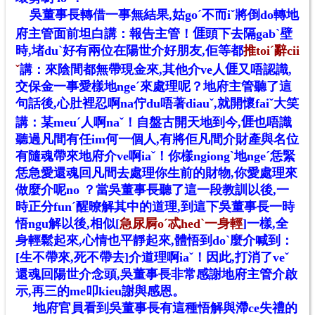
吳董事長轉借一事無結果,姑goˊ不而iˇ將倒do轉地
府主管面前坦白講：報告主管！
𠊎
頭下去隔gabˋ壁
時,堵duˋ好有兩位在陽世介好朋友,佢等都
推toiˊ辭cii
ˇ
講：來陰間都無帶現金來,其他介ve人
𠊎
又唔認識,
交保金一事愛樣地ngeˊ來處理呢？地府主管聽了這
句話後,心肚裡忍啊na佇du唔著diauˇ,就開懷faiˇ大笑
講：某meuˊ人啊naˇ！自盤古開天地到今,
𠊎
也唔識
聽過凡間有任im何一個人,有將佢凡間介財產與名位
有隨魂帶來地府介ve啊iaˇ！你樣ngiongˋ地ngeˊ恁緊
恁急愛還魂回凡間去處理你生前的財物,你愛處理來
做麼介呢no ？當吳董事長聽了這一段教訓以後,一
時正分funˊ醒暸解其中的道理,到這下吳董事長一時
悟ngu解以後,相似[
急尿屙oˊ忒hedˋ一身輕
]一樣,全
身輕鬆起來,心情也平靜起來,體悟到doˋ麼介喊到：
[生不帶來,死不帶去]介道理啊iaˇ！因此,打消了veˇ
還魂回陽世介念頭,吳董事長非常感謝地府主管介啟
示,再三的me叩kieu謝與感恩。
地府官員看到吳董事長有這種悟解與滯ce失禮的