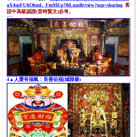
aX4spFUhOhmL_FmMEp70iLuudb/view?usp=sharing
客
語中高級認證(昔時賢文)必考。
====
4▲人愛有福氣：良善佑福[城隍爺)