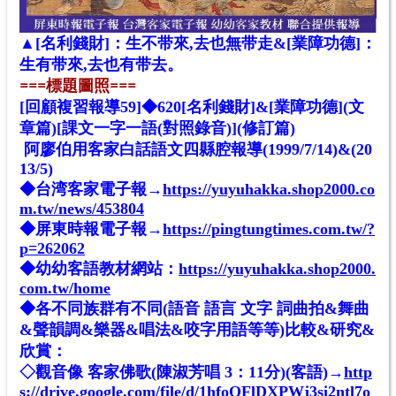
▲
[名利錢財]：
生
不带來,去也無带走&[業障功德]：
生
有带來,去也有带去。
==
=標題圖照
==
=
[回顧複習報導59]◆620[名利錢財]&[業障功德](文
章篇)[課文一字一語(對照錄音)](修訂篇)
阿廖伯用客家白話語文四縣腔報導(1999/7/14)&(20
13/5)
◆台湾客家電子報→
https://yuyuhakka.shop2000.co
m.tw/news/453804
◆屏東時報電子報→
https://pingtungtimes.com.tw/?
p=262062
◆幼幼客語教材網站：
https://yuyuhakka.shop2000.
com.tw/home
◆各不同族群有不同(語音 語言 文字 詞曲拍&舞曲
&聲韻調&樂器&唱法&咬字用語等等)比較&研究&
欣賞：
◇觀音像 客家佛歌(陳淑芳唱 3：11分)
(客語)
→
http
s://drive.google.com/file/d/1hfoQFlDXPWj3si2ntl7o