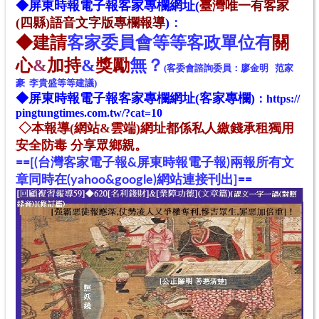
◆
屏東時報電子報
客家專欄網址(
臺灣
唯一有客家
(四縣)語音文字版專欄報導
)
：
◆
建請
客家
委
員
會
等等客政單位
有
關
心
&
加持
&
獎勵
無？
(客委會諮詢委員：廖金明 范家
豪 李貴盛等等建議)
◆
屏東時報電子報
客家專欄網址
(客家專欄)
：
https://
pingtungtimes.com.tw/?cat=10
◇本報導(網站&雲端)網址都係私人繳錢承租獨用
安全防毒 分享眾鄉親。
=
=
[(台灣客家電子報&屏東時報電子報)兩報所有文
章同時在(yahoo&google)網站連接刊出]
==