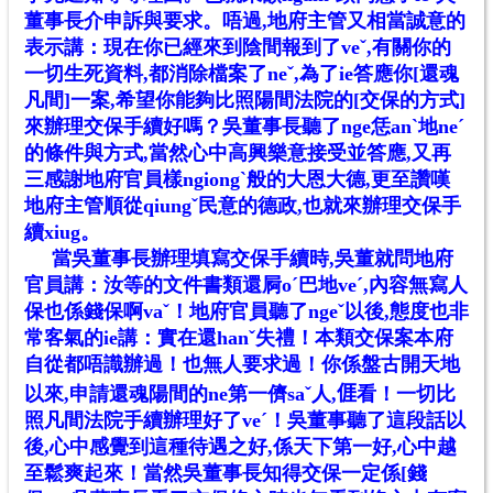
董事長介申訴與要求。唔過,地府主管又相當誠意的
表示講：現在你已經來到陰間報到了veˇ,有關你的
一切生死資料,都消除檔案了neˇ,為了ie答應你[還魂
凡間]一案,希望你能夠比照陽間法院的[交保的方式]
來辦理交保手續好嗎？吳董事長聽了nge恁anˋ地neˊ
的條件與方式,當然心中高興樂意接受並答應,又再
三感謝地府官員樣ngiongˋ般的大恩大德,更至讚嘆
地府主管順從qiungˇ民意的德政,也就來辦理交保手
續xiug。
當吳董事長辦理填寫交保手續時,吳董就問地府
官員講：汝等的文件書類還屙oˊ巴地veˊ,內容無寫人
保也係錢保啊vaˇ！地府官員聽了ngeˇ以後,態度也非
常客氣的ie講：實在還hanˇ失禮！本類交保案本府
自從都唔識辦過！也無人要求過！你係盤古開天地
以來,申請還魂陽間的ne第一儕saˇ人,
𠊎
看！一切比
照凡間法院手續辦理好了veˊ！吳董事聽了這段話以
後,心中感覺到這種待遇之好,係天下第一好,心中越
至鬆爽起來！當然吳董事長知得交保一定係[錢