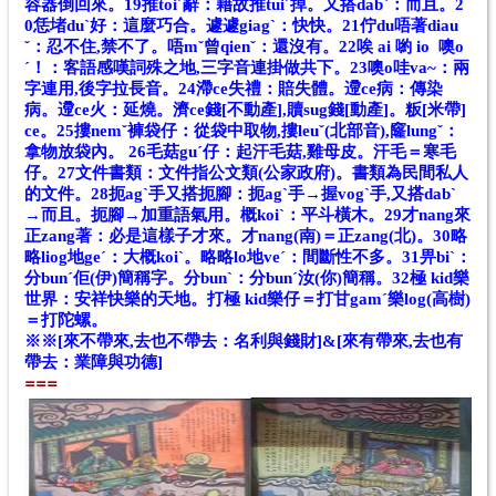
容器倒回來。
19推toiˊ辭：藉故推tuiˊ掉。又搭dabˋ：而且。
2
0恁堵duˋ好：這麼巧合。遽遽giagˋ：快快。
21佇du唔著diau
ˇ：忍不住,禁不了。唔mˇ曾qienˇ：還沒有。
22唉 ai 喲 io 噢o
ˊ！：客語感嘆詞殊之地,三字音連掛做共下。
23噢o哇va~：兩
字連用,後字拉長音。
24滯ce失禮：賠失體。遰ce病：傳染
病。遰ce火：延燒。濟ce錢[不動產],贖sug錢[動產]。粄[米帶]
ce。
25摟nemˇ褲袋仔：從袋中取物,摟leuˇ(北部音),窿lungˇ：
拿物放袋內。
26毛菇guˊ仔：起汗毛菇,雞母皮。汗毛＝寒毛
仔。
27文件書類：文件指公文類(公家政府)。書類為民間私人
的文件。
28扼agˋ手又搭扼腳：扼agˋ手→握vogˋ手,又搭dabˋ
→而且。扼腳→加重語氣用。概koiˋ：平斗橫木。
29才nang來
正zang著：必是這樣子才來。才nang(南)＝正zang(北)。
30略
略liog地geˊ：大概koiˋ。略略lo地veˊ：間斷性不多。
31畀biˋ：
分bunˊ佢(伊)簡稱字。分bunˋ：分bunˊ汝(你)簡稱。
32極 kid樂
世界：安祥快樂的天地。打極 kid樂仔＝打甘gamˊ樂log(高樹)
＝打陀螺。
※※[來不帶來,去也不帶去：名利與錢財]&[來有帶來,去也有
帶去：業障與功德]
==
=