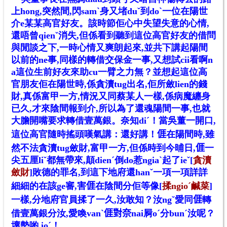
上hong,突然間,閃samˋ身又堵duˇ到doˋ一位在陽世
介e某某高官好友。該時節佢心中失望失意的心情,
還唔曾qienˇ消失,但係看到聽到這位高官好友的借問
與閒談之下,一時心情又爽朗起來,並共下講起陽間
以前的ne事,同樣的轉借交保金一事,又想試cii看啊n
a這位生前好友來助cu一臂之力無？並想起這位高
官朋友佢在陽世時,係貪瀆tug出名,佢所斂lien的錢
財,真係富甲一方,情況又同蔡某人一樣,係病魔纏身
已久,才來陰間報到介,所以為了還魂陽間一事,也就
大膽開嘴要求轉借壹萬銀。奈知diˊ！當吳董一開口,
這位高官隨時搖頭嘆氣講：還好講！
𠊎
在陽間時,雖
然不法貪瀆tug斂財,富甲一方,但係時到今晡日,
𠊎
一
尖五厘liˇ都無帶來,顛dienˊ倒do惹ngiaˋ起了ieˇ[
貪瀆
斂財
]敗德的罪名,到這下地府還hanˇ一項一項詳詳
細細的在該ge審,害
𠊎
在陰間分佢等像[
揉ngioˊ鹹菜
]
一樣,分地府官員揉了一久,汝敢知？汝ngˇ愛同
𠊎
轉
借壹萬銀分汝,愛喚vanˋ
𠊎
對奈nai屙oˊ分bunˊ汝呢？
壞勢喲 ioˊ！