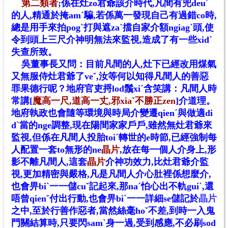
第二類者
;係在灶zo君爺該介時代,凡間有兜deuˊ
的人,精通於掩amˊ騙,若係萬一發現自己有過錯co時,
總是用手來拍pogˋ打與遮zaˋ擋自家介額ngiagˋ頭,使
令到頭上三尺介神明無法來監視,造成了有一些xidˋ
失查所致。
吳董事長又問：目前凡間的人,灶下已經改用煤氣
又無服侍灶君爺了veˇ,汝等何以知得凡間人的善惡
罪果德行呢？地府官吏捋lod鬚xiˊ含笑講：凡間人時
常講[
魔高一尺,道高一丈,邪xiaˇ不勝正zen
]介道理。
地府執政也會隨等環境與時局介變遷qienˊ與做適di
dˋ當的nge調整,現在陽間家家戶戶,雖然無灶君爺來
監視,但係在凡間人投胎toiˊ轉世的e時節,已經強制每
人配置一套to無形的ne
晶片
,放在每一個人介身上,形
影不離凡間人,這套
晶片
介神功效力,比灶君爺介監
視,更加精密與嚴格,凡是凡間人介心肚裡係想麼介,
也會畀biˋ一一儲cuˇ記起來,那naˊ怕心出不軌guiˋ,還
唔曾qienˇ付出行動,也會畀biˋ一一詳細se儲記於
晶片
之中,至於行善作惡者,當然絲毫hoˇ不差,到時一入鬼
門關結算時,只要閃samˋ身一過,受到感應,不必刷sod