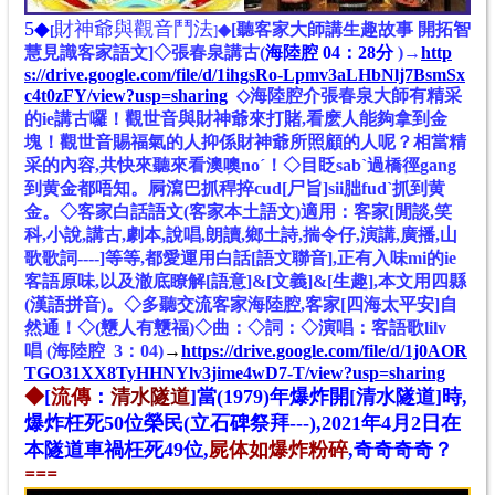
5◆
財神爺與觀音鬥法
◆
[聽客家大師講生趣故事 開拓智
[
]
慧見識客家語文]◇
張
春泉講古
(
海陸腔 04：28分
)→
http
s://drive.google.com/file/d/1ihgsRo-Lpmv3aLHbNlj7BsmSx
c4t0zFY/view?usp=sharing
◇海陸腔介張春泉大師有精采
的ie講古囉！觀世音與財神爺來打賭,看麽人能夠拿到金
塊！觀世音賜福氣的人抑係財神爺所照顧的人呢？相當精
采的內容,共快來聽來看澳噢noˊ！◇目眨sabˋ過橋徑gang
到黄金都唔知。屙瀉巴抓稈捽cud[尸旨]sii胐fudˋ抓到黄
金。◇客家白話語文(客家本土語文)適用：客家[閒談,笑
科,小說,講古,劇本,說唱,朗讀,鄉土詩,揣令仔,演講,廣播,山
歌歌詞----]等等,都愛運用白話[語文聯音],正有入味mi的ie
客語原味,以及澈底瞭解[語意]&[文義]&[生趣],本文用四縣
(漢語拼音)。◇多聽交流客家海陸腔,客家[四海太平安]自
然通！
◇
(
戇
人有戇福
)
◇
曲：
◇
詞：
◇
演唱：客語歌lilv
唱
(海陸腔 3：04)
→
https://drive.google.com/file/d/1j0AOR
TGO31XX8TyHHNYlv3jime4wD7-T/view?usp=sharing
◆
[
流傳
：
清水隧道
]當(1979)年爆炸開[清水隧道]時,
爆炸枉死50位榮民(立石碑祭拜---),2021年4月2日在
本隧道車禍枉死49位,
屍体如爆炸粉碎
,奇奇奇奇？
==
=