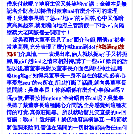
借來付款呢？地府主管又笑笑地veˊ講：金錢本是無
記名介財產,以轉借付款奈nai有麼介不可的道理
呀！吳董事長聽了恁anˋ地neˊ的ie回答,心中又係暗
爽高興起來,就開嘴向地府主管請假一下地veˊ,向隔
壁蔡大老闆該裡去調頭寸！
當吳蔡兩大董事長見了neˇ面介時節,兩儕saˇ都非
常地高興,充分表現了麼介喊ham到do[
他鄉遇ngi故
知diˊ
]介真情,一一表現出來,倆人就以扼agˋ手又搭扼
腳,激gidˋ烈lied之情來相對待,講了一些xidˋ歡喜的話
語以後,蔡董事長對吳董事長介面色與眼神肚裡,略
略liog地geˊ知得吳董事長一身不自在的樣式,必有心
事憂愁seuˇ的ve所在,所以打斷了話語,就向吳董事長
提問講：吳董事長！你係唔係有麼介心事係he嗎？
嘎ga無,
𠊎
看汝樣ngiongˋ全身唔自在cai呢？吳董事
長聽了蔡董事長這種關心介問話,全身感覺到這種友
情的可貴,真係莊難尋。所以就唔驚見笑直接的be回
答講：唉aiˊ！還好講！就係地府無橫無直,一時節就
將
𠊎
調來陰間,害
𠊎
在陽間的一切財務都無做任im何