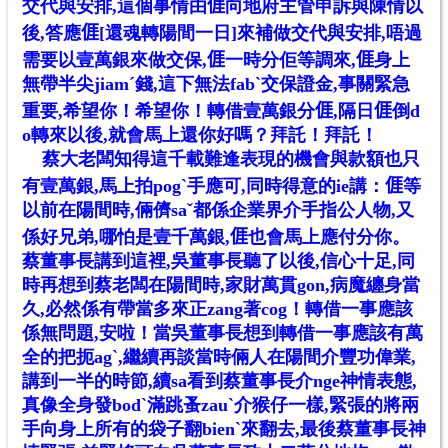
交代與安排,這個事情由
𠊎
向地府主管申訴與陳情以
後,答應
𠊎
[還魂轉陽間一日]來補做交代與安排,唔過
需要以壹萬銀來做交保,
𠊎
一時分佢等調來,
𠊎
身上
無帶半尖jiamˊ錢,這下無法fabˋ交保證金,事關緊急
重要,希望你！希望你！轉借壹萬銀分
𠊎
,隔日
𠊎
倒d
o轉來以後,就會馬上還你好嗎？拜託！拜託！
蔡大老闆知得這千載難逢表現的機會與款額也只
有壹萬銀,馬上拍pogˋ手應可,同時得意的ie講：
𠊎
等
以前在陽間時,倆儕saˇ都係企業界介手指公人物,又
係好兄弟,哪怕是壹千萬銀,
𠊎
也會馬上應付分你。
蔡董事長講到這裡,吳董事長聽了以後,信心十足,同
時再想到蔡老闆在陽間時,家財萬貫gon,病魔纏身當
久,必然係有帶當多來正zang著cog！轉借一事應該
係無問題,安啦！當吳董事長想到轉借一事應該有萬
全的把扼agˋ,繼續再談當時倆人在陽間介豐功偉業,
講到一半的時節,續sa看到蔡董事長介nge神情表態,
真像全身發bodˋ滿跳蚤zauˋ介猴仔一樣,緊張的將兩
手向身上所有的袋子翻bienˋ來翻去,最後蔡董事長神