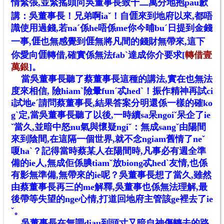
情緊張,並緊搖頭向吳董事長致十二萬分地抱pau歉
講：吳董事長！兄弟啊iaˇ！自
𠊎
來到地府以來,都唔
識使用過錢,若naˊ係he唔係me你今晡buˊ日提到金錢
一事,
𠊎
也無感覺到
𠊎
無將凡間的錢財無帶來,這下
你愛向
𠊎
轉借,確實係無法fabˋ達成你介要求[
轉借壹
萬銀
]。
當吳董事長聽了蔡董事長這種的講法,實在也無法
度來相信, 險hiamˋ險暈funˊ忒hedˋ！振作精神再試ci
i試地eˊ請問蔡董事長,結果答案分明還係一樣的確ko
gˋ定,當吳董事長聽了以後,一時續sa呆ngoiˇ呆企了ie
ˇ當久,並暗中怒nu氣與懷疑ngiˇ：無成sangˇ由陽間
來到陰間,在這隔一個世界,就不念ngiam舊情了neˇ
嗄haˋ？記得當時蔡某人在陽間時,凡事必有週全準
備的ie人,無成佢係腆tiamˇ放biong忒hedˋ友情,也係
有影無準備,無帶來的ie呢？吳董事長想了當久,雖然
由蔡董事長再三的me解釋,吳董事也係無法理解,最
後帶等失望的nge心情,打道回地府主管該ge裡去了ie
ˇ。
吳董事長在無調diau到頭寸又暗自神傷轉去的路