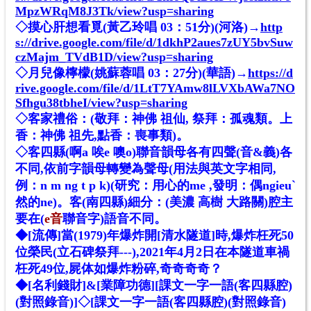
MpzWRqM8J3Tk/view?usp=sharing
◇摸心肝想看覓(黃乙玲唱 03：51分)
(河洛)
→
http
s://drive.google.com/file/d/1dkhP2aues7zUY5bvSuw
czMajm_TVdB1D/view?usp=sharing
◇月兒像檸檬(姚蘇蓉唱 03：27分)
(華語)
→
https://d
rive.google.com/file/d/1LtT7YAmw8lLVXbAWa7NO
Sfhgu38tbheI/view?usp=sharing
◇客家禮俗：(敬拜：神佛 祖仙, 祭拜：孤魂類。上
香：神佛 祖先,點香：喪事類)。
◇客四縣(啊a 唉e 噢o)聯音韻母各有四聲(音&義)各
不同,依前字韻母轉變為聲母(用法與英文字相同,
例：n m ng t p k)(研究：用心的me ,發明：偶ngieuˋ
然的ne)。客(南四縣)細分：(美濃 高樹 大路關)腔主
要在(
e
音
聯
音字)語音不同。
◆[流傳]當(1979)年爆炸開[清水隧道]時,爆炸枉死50
位榮民(立石碑祭拜---),2021年4月2日在本隧道車禍
枉死49位,屍体如爆炸粉碎,奇奇奇奇？
◆[名利錢財]&[業障功德][課文一字一語(客四縣腔)
(對照錄音)]◇[課文一字一語(客四縣腔)(對照錄音)