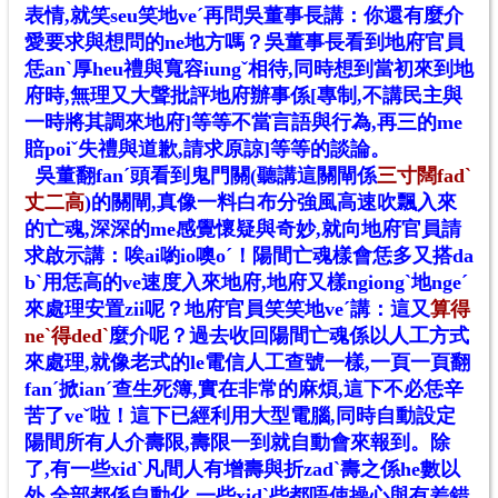
表情,就笑seu笑地veˊ再問吳董事長講：你還有麼介
愛要求與想問的ne地方嗎？吳董事長看到地府官員
恁anˋ厚heu禮與寬容iungˇ相待,同時想到當初來到地
府時,無理又大聲批評地府辦事係[專制,不講民主與
一時將其調來地府]等等不當言語與行為,再三的me
賠poiˇ失禮與道歉,請求原諒]等等的談論。
吳董翻fanˊ頭看到鬼門關(聽講這關閘係
三寸闊fadˋ
丈二高
)的關閘,真像一料白布分強風高速吹飄入來
的亡魂,深深的me感覺懷疑與奇妙,就向地府官員請
求啟示講：唉ai喲io噢oˊ！陽間亡魂樣會恁多又搭da
bˋ用恁高的ve速度入來地府,地府又樣ngiongˋ地ngeˊ
來處理安置zii呢？地府官員笑笑地veˊ講：這又
算得
neˋ得dedˋ
麼介呢？過去收回陽間亡魂係以人工方式
來處理,就像老式的le電信人工查號一樣,一頁一頁翻
fanˊ掀ianˊ查生死簿,實在非常的麻煩,這下不必恁辛
苦了veˇ啦！這下已經利用大型電腦,同時自動設定
陽間所有人介壽限,壽限一到就自動會來報到。除
了,有一些xidˋ凡間人有增壽與折zadˋ壽之係he數以
外,全部都係自動化,一些xidˋ些都唔使操心與有差錯