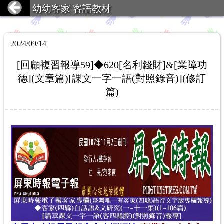
幼幼客家 客語教材
2024/09/14
[回顧複習報導59]◆620[名利錢財]&[業障功
德](文章篇)[課文一字一語(對照錄音)](修訂
篇)