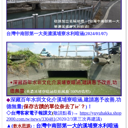
台灣中南部第一大美濃溪埔寮水利暗涵
(2024/01/07)
◆
深藏百年水圳文化介溪埔寮暗涵,建請惠予改善,功
德無量(
保存古蹟的單位奈去了ieˇ？
)！
→
◇台灣客家電子報課文
(
敬請點看)
https://yuyuhakka.shop
2000.com.tw/news/330481
(2020/2/3第三次再建議)
▲(
台灣中南部第一大的溪埔寮水利暗涵
飲水思源
)：