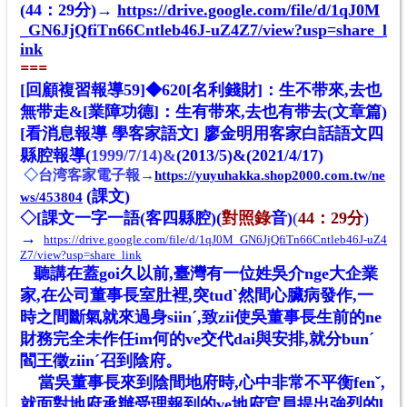
(44：29分)→
https://drive.google.com/file/d/1qJ0M
_GN6JjQfiTn66Cntleb46J-uZ4Z7/view?usp=share_l
ink
==
=
[回顧複習報導59]◆620
[名利錢財]：
生
不带來,去也
無带走&[業障功德]：
生
有带來,去也有带去
(文章篇)
[看消息報導 學客家語文] 廖金明用客家白話語文四
縣腔報導(
1999/7/14)&
(2013/5)&(2021/4/17)
◇
台湾客家電子報→
https://yuyuhakka.shop2000.com.tw/ne
(
課文)
ws/453804
◇
[課文一字一語(客四縣腔)(
對照錄
音)
(
44：29分
)
→
https://drive.google.com/file/d/1qJ0M_GN6JjQfiTn66Cntleb46J-uZ4
Z7/view?usp=share_link
聽講在蓋goi久以前,臺灣有一位姓吳介nge大企業
家,在公司董事長室肚裡,突tudˋ然間心臟病發作,一
時之間斷氣就來過身siinˊ,致zii使吳董事長生前的ne
財務完全未作任im何的ve交代dai與安排,就分bunˊ
閻王徵ziinˊ召到陰府。
當吳董事長來到陰間地府時,心中非常不平衡fenˇ,
就面對地府承辦受理報到的ve地府官員提出強烈的l