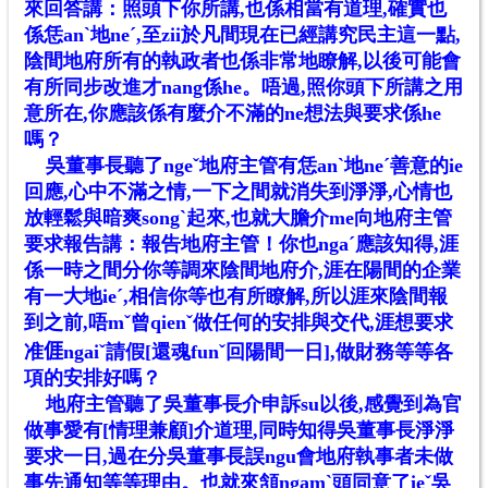
來回答講：照頭下你所講,也係相當有道理,確實也
係恁anˋ地neˊ,至zii於凡間現在已經講究民主這一點,
陰間地府所有的執政者也係非常地瞭解,以後可能會
有所同步改進才nang係he。唔過,照你頭下所講之用
意所在,你應該係有麼介不滿的ne想法與要求係he
嗎？
吳董事長聽了ngeˇ地府主管有恁anˋ地neˊ善意的ie
回應,心中不滿之情,一下之間就消失到淨淨,心情也
放輕鬆與暗爽songˋ起來,也就大膽介me向地府主管
要求報告講：報告地府主管！你也ngaˊ應該知得,涯
係一時之間分你等調來陰間地府介,涯在陽間的企業
有一大地ieˊ,相信你等也有所瞭解,所以涯來陰間報
到之前,唔mˇ曾qienˇ做任何的安排與交代,涯想要求
准
𠊎ngaiˇ
請假[還魂funˇ回陽間一日],做財務等等各
項的安排好嗎？
地府主管聽了吳董事長介申訴su以後,感覺到為官
做事愛有[情理兼顧]介道理,同時知得吳董事長淨淨
要求一日,過在分吳董事長誤ngu會地府執事者未做
事先通知等等理由。也就來頷ngamˋ頭同意了ieˇ吳