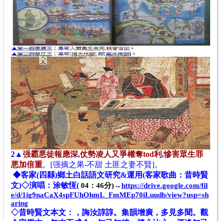
2▲
强霸悪徒報應深
,
仗勢凌人又
爭權奪tod利
,
慘
害眾生罪
悪加倍重
。[
强摘之果-不甜 土匪之妻不賢]。
◆客家(四縣)鄉土白話語文研究&運用(客家歌曲：昔時賢
文)◇演唱：涂敏恆(
04：46分)→
https://drive.google.com/fil
e/d/1ig9naCaX4spFUhOhmL_FmMEp70iLuudb/view?usp=sh
aring
◇昔時賢文
本文：
，誨汝諄諄。集韻增廣，多見多聞。觀