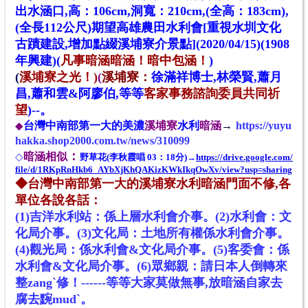
出水涵口,高：106cm,洞寬：210cm,(全高：183cm),
(全長112公尺)期望高雄農田水利會[重視水圳文化
古蹟建設,增加點綴溪埔寮介景點](2020/04/15)(1908
年興建)(
凡事暗涵暗涵！暗中包涵！
)
(
溪埔寮之光！)
(
溪埔寮：
徐滿祥博士,林榮賢,蕭月
昌,蕭和雲&阿廖伯,
等等
客家事務諮詢委員共同祈
望
)--。
台灣中南部第一大的美濃
溪埔寮
水利
暗涵
→
https://yuyu
◆
hakka.shop2000.com.tw/news/310099
：
暗涵相似
◇
野草花(李秋霞唱 03：18分)→
https://drive.google.com/
file/d/1RKpRnHkb6_AYbXjKhQAKizKWkIkqOwXv/view?usp=sharing
◆台灣中南部第一大的溪埔寮水利暗涵門面不修,各
單位各說各話：
(1)吉洋水利站：係上層水利會介事。(2)水利會：文
化局介事。(3)文化局：土地所有權係水利會介事。
(4)觀光局：係水利會&文化局介事。(5)客委會：係
水利會&文化局介事。(6)眾鄉親：請日本人倒轉來
整zang
ˋ
修！------等等大家莫做無事,放暗涵自
家
去
腐去黦mud
ˋ
。