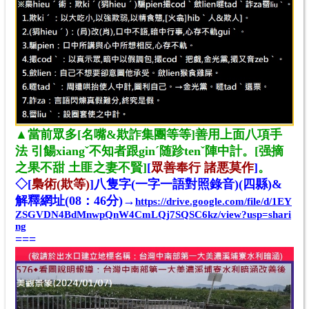
▲當前眾多[名嘴&欺詐集團等等]善用上面八項手
法 引餳xiangˇ不知者跟ginˊ随跈tenˇ陣中計。[强摘
之果不甜 土匪之妻不賢]
[
眾善奉行 諸悪莫作
]
。
◇
[
梟術(欺等)
]八隻字(一字一語對照錄音)(四縣)&
解釋網址(08
：
46分)→
https://drive.google.com/file/d/1EY
ZSGVDN4BdMnwpQnW4CmLQj7SQSC6kz/view?usp=shari
ng
===