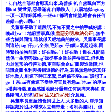
ˋ卡,自然全部都會顯現出來,為善多者,自然飄向西方
極kidˋ樂世界,惡果滿者,自動跌入十八層地獄ngiug,
一項一項詳細算帳,一些xidˋ都唔會糊塗,唔會有任何
差錯co的ve啊iaˇ！
吳董事長聽了這段話,不知不覺之中拍手喊好講：
噢o哇vaˇ！地府辦事真係[
善惡分明,執法公正
],無半
些含糊與同情,這就係天經地義的做法。吳董事長講
到這跡jiagˋ仔geˋ,全身[毛茹guˊ仔]續sa緊起起來,同
時緊拍拍胸前講：好在喲ioˊ！好在喲！
𠊎
在凡間雖
然係一生勞勞碌lugˋ碌從事企業並善待員工,但也致
力於無形的行善功德,更至唔會企kiˊ圖製造業障,也
唔識貪圖名利與折損道德的行為,若係無恁地認真好
好地做人,到這下時正來驚,己經係不堪kamˊ設想了n
geˇ！奈nai有像這下受地府官員有恁anˋ地neˊ的厚he
u禮與待遇,更至感謝地府分
𠊎
無任何病痛來壽終,真
係陽間人所求[
好hoˋ生又好hoˋ死
]介意願。
吳董事長更至體會到世上人,大多數的人,淨淨知
得認識於[生不帶來&去無带走；名利與錢財]。但