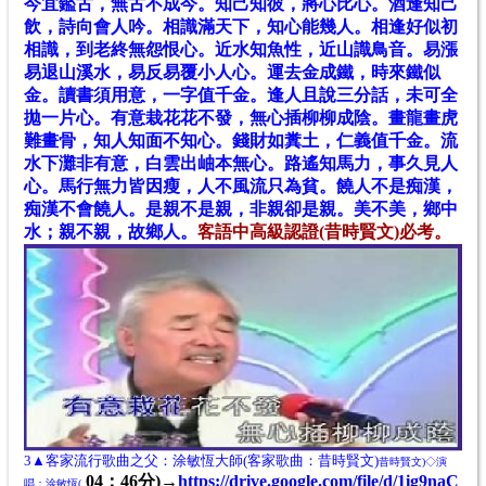
今宜鑑古，無古不成今。知己知彼，將心比心。酒逢知己
飲，詩向會人吟。相識滿天下，知心能幾人。相逢好似初
相識，到老終無怨恨心。近水知魚性，近山識鳥音。易漲
易退山溪水，易反易覆小人心。運去金成鐵，時來鐵似
金。讀書須用意，一字值千金。逢人且說三分話，未可全
拋一片心。有意栽花花不發，無心插柳柳成陰。畫龍畫虎
難畫骨，知人知面不知心。錢財如糞土，仁義值千金。流
水下灘非有意，白雲出岫本無心。路遙知馬力，事久見人
心。馬行無力皆因瘦，人不風流只為貧。饒人不是痴漢，
痴漢不會饒人。是親不是親，非親卻是親。美不美，鄉中
水；親不親，故鄉人。
客語中高級認證(昔時賢文)必考。
3▲客家流行歌曲之父：涂敏恆大師
(客家歌曲：昔時賢文)
昔時賢文)◇演
04：46分)→
https://drive.google.com/file/d/1ig9naC
唱：涂敏恆(