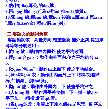
8.的(扚)
diag耳公,的dag準。
9.愕ngogˋ拙dogˋ(行為),劣lodˋ拙zodˋ(物質)。
10.縈iangˊ線,纏canˇ線,攣lionˇ衫褲fu,黦mudˋ漦xiau
ˇ
液ie
女),堵du
膦lin
(男)
,
ˇ
漦xiauˇ(
ˋ
ˋ
。
---------
(二)客語文的動詞彙整：
客語動詞依：高低方向,輕重慢急,裡外正斜,長短厚
薄等等分明述用：
1.摝lugˋ散：動作由內而外,使之平均散開。
2.攪giauˊ合gabˋ：動作由外而內,使之平均結合ha
b。
3.鍬qiauˊ勻iunˇ：動作由上而下,使之平均結合。
4.拜bai稈gonˋ衣：動作由內而外上下,將稈衣(稻草
碎片)揚棄。(簸bai箕)。
5.拋pauˊ鹽：動作由外而內上下,使鹽平均沾之。
6.[人]qiog 鹽：動作用手將食物上下一抓一放,[人]
字下加[一]橫槓,北部qib音。
7.[雀]jiog泥漿：用腳上下原地踹demˋ泥漿,[雀]字左