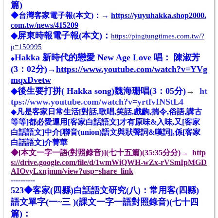
篇)
◆台灣客家電子報(本文)：→
https://yuyuhakka.shop2000.
com.tw/news/415209
◆屏東時報電子報(本文)：
https://pingtungtimes.com.tw/?
p=150995
Hakka 新時代的戀愛 New Age Love 唱： 陳淑芳
◆
(3：02分)→
https://www.youtube.com/watch?v=YVg
mqxDvetw
◆
後生要打拼( Hakka song)魏海珊唱(3：05分)
→
ht
tps://www.youtube.com/watch?v=yrtfvINStL4
◆
凡是客家日常生活[對話,歌唱,笑話,戲齣,揣令,俗語,講古
等等]都必愛運用[客家白話語文]才有原味&入味,又[客家
白話語文]中介[聯音(union)語文與狀聲詞&嘆詞],係[客家
白話語文]介菁華
◆[本文一字一語(對照錄音)](七十五篇)(
35:35分
分)→
http
s://drive.google.com/file/d/1wmWiQWH-wZx-rVSmIpMGD
AIOvyLxnjmm/view?usp=share_link
----------
523◆客家(四縣)白話語文研究(八)：常用客(四縣)
語文單字(
一~
三 )(課文一字一語對照錄音)
(七十四
篇)
：