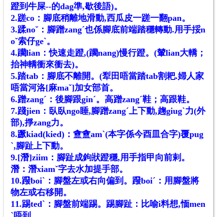
蹬到牛屎--的dag準,歇後語)。
2.蹉co：腳底稍離地滑動,西瓜皮一蹉一翻pan。
3.蹂noˇ：腳蹭zangˊ也係腳底前端踏穩轉動.用手挼n
oˇ索仔geˋ。
4.躪lian：快速走蹬,(躪nang)慢行蹬。(輦lian大轎；
抬神轎衝來衝去)。
5.踏tab：腳底不離開。(犁田唔當踏tab割耙.婦人家
唔當河洛[麻maˇ]加女部首。
6.蹭zangˊ：後腳跟ginˊ。高蹭zangˊ鞋；高跟鞋。
7.踐jien：臥臥ngo睡,腳蹭zangˊ上下動,趜giugˋ力(外
部),掙zang力。
8.蹶kiad(kied)：盦盦amˋ(本字係今酉皿合字)覆pug
ˋ,腳趾上下動。
9.[潛]ziim：腳趾成鉤狀蹬穩,用手指甲向前剌。
潛：潛xiamˇ字去水加提手部。
10.蹳boiˋ：腳盤左或右向偏到。蹳boiˊ：用腳盤將
物左或右移開。
11.踢tedˋ：腳盤前端踢。踢腳趾：比喻i料想,愐men
ˋ唔到。