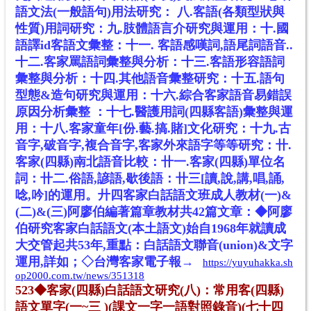
語文法(一般語句)用法研究： 八.客語(各類型狀與
性質)用詞研究：九.肢體語言介研究與運用：十.國
語譯id客語文彙整：十一. 客語感嘆詞,語尾詞語音..
十二.客家罵語詞彙整與分析：十三.客語形容語詞
彙整與分析：十四.其他語音彙整研究：十五.語句
型態&造句研究與運用：十六.綜合客家語音易錯誤
原因分析彙整 ：十七.醫護用詞(四縣客語)彙整與運
用：十八.客家童年[份.藝.搞.賭]文化研究：十九.古
音字,破音字,複合音字,客家外來語字等等研究：卄.
客家(四縣)南北語音比較：卄一.客家(四縣)單位名
詞：卄二.俗語,諺語,歇後語：卄三[讀,說,講,唱,誦,
唸,吟]的運用。廾四客家白話語文班成人教材(一)&
(二)&(三)阿廖伯編著篇章教材共42篇文章：◆阿廖
伯研究客家白話語文(本土語文)始自1968年就讀成
大交管起共53年,重點：白話語文聯音(union)&文字
運用,詳如；◇台灣客家電子報→
https://yuyuhakka.sh
op2000.com.tw/news/351318
523◆客家(四縣)白話語文研究(八)：常用客(四縣)
語文單字(一~三 )(課文一字一語對照錄音)(七十四