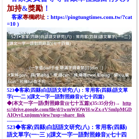
加持
&
獎勵
！
客家
專欄網址
：
https://pingtungtimes.com.tw/?cat
=10
)
523◆客家(四縣)白話語文研究(八)：常用客(四縣)語文單
字(一~二 )(課文一字一語對照錄音)(七十四篇)
◆[本文一字一語(對照錄音)](七十五篇)(
35:35分
分)→
http
s://drive.google.com/file/d/1wmWiQWH-wZx-rVSmIpMGD
AIOvyLxnjmm/view?usp=share_link
----------
523◆客家(四縣)白話語文研究(八)：常用客(四縣)
語文單字(一~三 )(課文一字一語對照錄音)(七十四