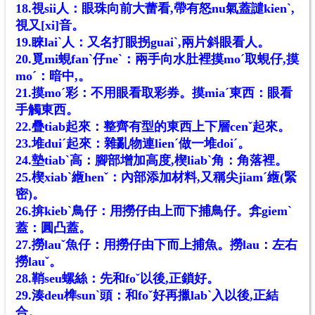
18.視sii人：眼珠向前大蕾看,帶有怒nu氣蓋譴kienˋ,
視又[xi]音。
19.睞laiˋ人：又名打眼拐guaiˋ,兩片斜眼看人。
20.覓mi蜆fanˋ仔neˋ：兩手向水肚裡摸moˊ取蜆仔,摸
moˊ：暗中,。
21.摸moˊ彩：不用眼看取彩券。摸miaˊ東西：眼看
手觸東西。
22.疊tiab起來：整齊有型的東西上下層cenˇ起來。
23.堆duiˊ起來：雜亂物連lienˊ做一堆doiˊ。
24.墊tiabˋ高：腳部增加高度,楔liabˋ角：角落裡。
25.楔xiabˋ緪henˇ：內部添加材料,又稱尖jiamˊ緪(緊
密)。
26.揜kiebˋ鳥仔：用撈仔由上而下捕鳥仔。弇giemˋ
蓋：圓凸蓋。
27.撈lauˇ魚仔：用撈仔由下而上捕魚。撈lau：左右
撈lauˇ。
28.鞘seu螺絲：先和foˇ以後,正鎖好。
29.湊deu榫sunˋ頭：和foˇ好再擸labˋ入以後,正結
合。