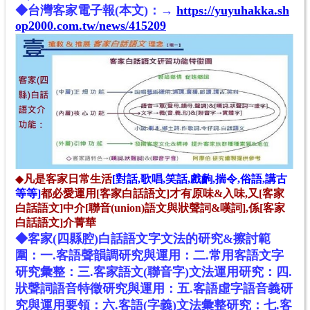
◆台灣客家電子報(本文)：→
https://yuyuhakka.sh
op2000.com.tw/news/415209
◆
凡是客家日常生活
[對話,歌唱,笑話,戲齣,揣令,俗語,講古
等等]
都必愛運用[客家白話語文]才有原味&入味,又[客家
白話語文]中介[聯音(union)語文與狀聲詞&嘆詞],係[客家
白話語文]介菁華
◆客家(四縣腔)白話語文字文法的研究&擦討範
圍：一.客語聲韻調研究與運用：二.常用客語文字
研究彙整：三.客家語文(聯音字)文法運用研究：四.
狀聲詞語音特徵研究與運用：五.客語虛字語音義研
究與運用要領：六.客語(字義)文法彙整研究：七.客