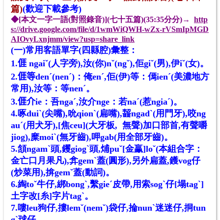
篇)
(歡迎下載參考)
◆[本文一字一語(對照錄音)](七十五篇)(
35:35分
分)→
http
s://drive.google.com/file/d/1wmWiQWH-wZx-rVSmIpMGD
AIOvyLxnjmm/view?usp=share_link
(一)常用客語單字(四縣腔)彙整：
1.
𠊎
ngaiˇ(人字旁),汝(你)nˇ(ngˇ),佢giˇ(男),伊iˇ(女)。
2.
𠊎
等denˊ(nenˊ)：俺enˊ,佢(伊)等：傿ienˊ(美濃地方
常用),汝等：等nenˊ。
3.
𠊎
介ie：吾ngaˊ,汝介nge：若naˊ(惹ngiaˊ)。
4.啄duiˋ(尖嘴),吮qionˋ(扁嘴),齧ngadˋ(用門牙),咬ng
auˊ(用犬牙),[焦ceu](大牙板, 無聲)加口部首,有聲嚼
jiog),糜moiˋ(無牙齒),呷gab(用全部牙齒)。
5.頷ngamˋ頭,钁giogˋ頭,烳puˇ[金臝]loˇ(本組合字：
金亡口月果凡),弇gemˋ蓋(圓形),另外扁蓋,鑊vog仔
(炒菜用),揜gemˇ蓋(動詞)。
6.綯toˇ牛仔,綁bongˋ,繫gieˊ皮帶,用索sogˋ仔[塌tagˋ]
土字改[糸]字片tagˋ。
7.嘍leu狗仔,摟lemˇ(nemˇ)袋仔,掄nunˋ迷迷仔,挏tun
gˋ球仔。