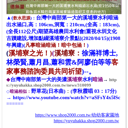
▲(
台灣中南部第一大的溪埔寮水利暗涵
飲水思源
)：
出水涵口,高：106cm,洞寬：210cm,
(全高：183cm),
(全長112公尺)期望高雄農田水利會[重視水圳文化
古蹟建設,增加點綴溪
埔寮介景點](2020/04/15)(1908
年興建)(
凡事暗涵暗涵！暗中包涵！
)
(
溪埔寮之光！)
(
溪埔寮：
徐滿祥博士,
林榮賢,蕭月昌,蕭和雲&阿廖伯
等等
客
家事務諮詢委員共同祈望
)--。
◆
台灣中南部第一大的美濃
溪埔寮
水利
暗涵
→
http
s://yuyuhakka.shop2000.com.tw/news/310099
野草花(日本曲)
：
(李秋霞唱 03：17分)
◇
暗涵相似
：
→
https://www.youtube.com/watch?v=aSFsY4x5lSc
======
https://www.shop2000.com.tw/幼幼客家園地
https://yuyuhakka.shop2000.com.tw