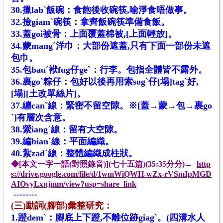
30.擸labˋ飯碗：食飽後收碗筷,喻淨食唔做事。
32.撿giamˋ碗筷：拿齊飯碗筷準備食飯。
33.蓋goi被骨：上面覆蓋棉被,[上面輕放]。
34.蒙mangˊ洋巾：大部份遮蓋,只有下面一部份未遮
包巾。
35.包bauˊ袱fug仔geˋ：行李。包指全體皆不露外。
36.裹goˋ粽仔：包好以後再用索sogˋ仔[塌]tagˋ好,
[塌][土改單絲片]。
37.纏canˇ線：緊密不留空隙。※[蓋→蒙→包→裹go
ˋ]有層次含意。
38.縈iangˊ線：留有大空隙。
39.編bianˊ線：平面編織。
40.紮zadˋ線：整體編織成柱狀。
◆[本文一字一語(對照錄音)](七十五篇)(
35:35分
分)→
http
s://drive.google.com/file/d/1wmWiQWH-wZx-rVSmIpMGD
AIOvyLxnjmm/view?usp=share_link
--------
(三)動詞(腳部)彙整研究：
1.蹬demˋ：腳底上下蹬,不離位跡giagˋ。(四溝水人