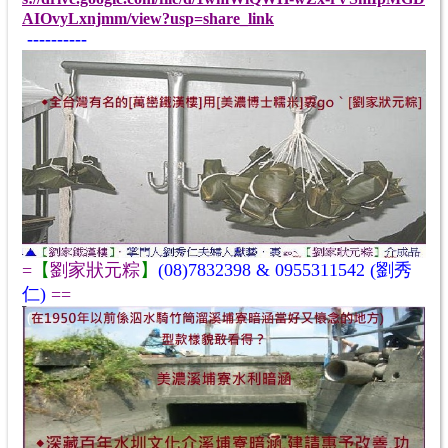
AIOvyLxnjmm/view?usp=share_link
---------
-
=
【
劉家狀元粽
】
(08)7832398 & 0955311542 (
劉秀
仁
)
==