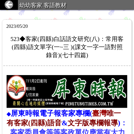
幼幼客家 客語教材
2023/05/20
523◆客家(四縣)白話語文研究(八)：常用客
(四縣)語文單字(一~三 )(課文一字一語對照
錄音)(七十四篇)
屏東時報電子報
客家專欄(
臺灣
唯一
◆
有客家(四縣)語音
&
文字版專欄報導
)
：
客
家
委
員
會
等等客政單位應當
有大力