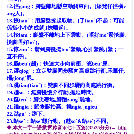
12.徑gang：腳盤離地懸空動觸東西。[矮凳仔徑橫v
ang人]。
13.撩liauˊ：用腳盤撩起取物。[了liauˊ]不起：可能
係指小小的成就,[撩唔起]。
14.掞iam：腳盤不離地上下震動。(唔好moˋ緊掞腳.
掞腳唔好hoˋ)。
15.惇zunˊ：驚到腳挺挺tenˋ緊動,心肝緊跳,[緊；一
直不停]。
16.驫beuˊ(飆)：快速大步向前衝。滮beuˋ尿。
17.躍qiogˋ：立定雙腳同步驟向高處跳行衝,禾蓽仔,
殭giongˊ屍。
18.跳tiau(tiauˇ)：雙腳不同步驟向高處跳行衝。
19.趖soˇ：無腳慢慢介行動,拖延時間。
20.挺tenˋ：腳尖著地,腳蹭zangˊ離地。
21.蹺ngia：歸隻腳抬高。撓ngia ,ngieu。
22.跍guˊ：蹲下。
23.蛞seˇ：蛞seˇ螺行動。(趖soˇ&蛞seˇ)不同。
◆[本文一字一語(對照錄音)](七十五篇)(
35:35分
分)→
http
s://drive.google.com/file/d/1wmWiQWH-wZx-rVSmIpMGD