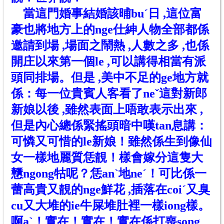
當這門婚事結婚該晡bu
ˊ
日 ,這位富
豪也將地方上的nge仕紳人物全部都係
邀請到場 ,場面之鬧熱 ,人數之多 ,也係
開庄以來第一個le ,可以講得相當有派
頭同排場。但是 ,美中不足的ge地方就
係：每一位貴賓人客看了ne
ˇ
這對新郎
新娘以後 ,雖然表面上唔敢表示出來 ,
但是內心總係緊搖頭暗中嘆tan息講：
可憐又可惜的le新娘！雖然係生到像仙
女一樣地麗質恁靚！樣會嫁分這隻大
戇ngong牯呢？恁a
n
ˋ
地ne
ˊ
！可比係一
蕾高貴又靚的nge鮮花 ,插落在coi
ˊ
又臭
cu又大堆的ie牛屎堆肚裡一樣iong樣。
啊a
ˋ
！實在！實在！實在係打喪song