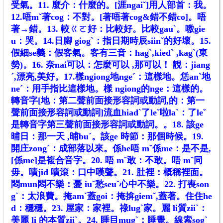
受氣。11. 麼介：什麼的。[涯ngaiˇ]用人部首：我。
12.唔mˇ著cog：不對。[著唔著cog&錯不錯co]。唔
著→錯。13. 較ㄍㄛ好：比較好。比較gauˋ。噭gie
u：哭。14.日腳 giogˋ：指日期時辰siinˇ的好壞。15.
假細se義：假客氣。客有三音：hagˋ,kiedˋ ,kagˋ(東
勢)。16. 奈nai可以：怎麼可以 ,那可以！ 靚：jiang
ˊ,漂亮,美好。17.樣ngiong地ngeˊ：這樣地。恁anˋ地
neˊ：用手指比這樣地。樣 ngiong的nge：這樣的。
轉音字[地：第二聲前面接形容詞或動詞,的：第一
聲前面接形容詞或動詞]流血hiadˋ了leˇ啦laˋ：了leˇ
是轉音字第三聲前面接形容詞或動詞。。18. 該ge
晡日：那一天 ,晡buˊ。該ge 時節：那個時候。19.
開庄zongˊ：成部落以來。係he唔 mˇ係me：是不是,
[係me]是複合音字。20. 唔 mˇ敢：不敢。唔 mˇ同
毋。嘖jid 嘖滾：口中嘆聲。21. 肚裡：概稱裡面。
悶mun悶不樂：憂 iuˇ愁seuˇ心中不樂。22. 打喪son
gˋ：太浪費。掩amˊ蓋goi：掩揜giemˇ,蓋著。住住he
d：穩穩。23. 屋家：家裡。祿lugˋ家。麗 li質ziiˋ：
美麗 li 的本質ziiˋ。24. 睡目mugˋ：睡覺。線索sogˋ