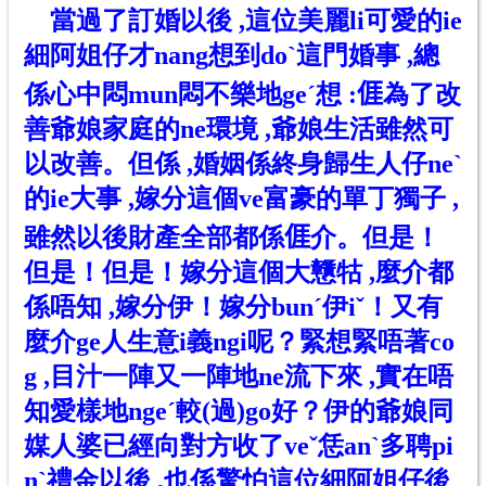
當過了訂婚以後 ,這位美麗li可愛的ie
細阿姐仔
才nang
想到do
ˋ
這門婚事 ,總
係心中悶mun悶不樂地ge
ˊ
想 :
𠊎
為了改
善爺娘家庭的ne環境 ,爺娘生活雖然可
以改善。但係 ,婚姻係終身歸生人仔ne
ˋ
的ie大事 ,嫁分這個ve富豪的單丁獨子 ,
雖然以後財產全部都係
𠊎
介
。但是！
但是！但是！嫁分這個大戇牯 ,麼介都
係唔知 ,嫁分伊！嫁分bun
ˊ
伊i
ˇ
！又有
麼介ge人生意i義ngi呢？緊想緊唔著co
g ,目汁一陣又一陣地ne流下來 ,實在唔
知愛樣地nge
ˊ較(
過)go好？伊的爺娘同
媒人婆已經向對方收了ve
ˇ
恁an
ˋ
多
聘pi
n
ˋ
禮金以後 ,也係驚怕這位細阿姐仔後