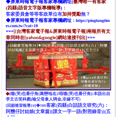
◆
屏東時報電子報
客家專欄網址(
臺灣
唯一有客家
(四縣)語音文字版專欄報導
)
：
客家
委
員
會
等等客政單位
有
加持獎勵
無？
◆
屏東時報電子報
客家專欄網址
：
https://pingtungtim
es.com.tw/?cat=10
==
=
[(台灣客家電子報&屏東時報電子報)兩報所有文
章同時在(yahoo&google)網站連接刊出]
==
=
◆
[噭(哭)也番仔角(萬巒地名)!唔噭(哭)也番仔角]:本語出自
李文古笑科戲(喻父母拿人聘金,非嫁不可)
客家(四縣)白話語文研究(六)：
[回顧複習報導24]◆506
阿戇仔討姑娘[文
章
篇]
[課文一字一語(對照錄音)](五