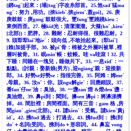
[綁tagˋ]起來：[塌]tagˋ]字改糸部首。25.煞sadˋ猛ma
ngˊ：努力 ,用功。[揜kiebˋ.揜giemˇ.蓋goi]。26. 庚
庚鼓鼓：庚gangˊ鼓鼓很大。覂fungˇ覂蹺蹺kieu：
東倒西歪。27. 極kid光：清潔溜溜。大箍(koˊ ,kieuˊ
[北部])：肥胖。28. 難耐：忍耐得很、很難忍耐。2
9. 頭犁犁laiˇ地ieˊ：頭向低 ,不敢抬起來。[犁laiˇ]
[賴]加提手部。30. 被piˊ骨：棉被之外層叫被單 ,裡
層叫被骨。31. 眠minˇ帳：蚊帳。哇 va哇滾！32. 共
下睡：同睡在一塊兒，睡做共下。33. 一息xidˋ：一
點點。[討親：娶新娘(男方) ,迎ngiangˇ親：迎接新
郎。34. 好勢se好勢se：指很完善。35. 阿姆：姆meˊ
,母親。36. 汝nˇ：你。誤ngu解gieˋ：回應錯誤。37.
番fanˊ仔neˋ油：臭油。38. 一盞zanˋ燈 &燈denˊ盞：
臭油燈。39. 鼻pi到：聞到。擤sen 濞pi：將濞涕擠
掉。40. 間肚裡：房間裡面。間有三音：gam 格 ,房
間gianˊ ,gien(北部)。41. 譴kienˋ：受氣。譴kienˋ責j
idˋ。42. 拂fud 過去：打過去。43. 拂fud到： 拂[到
doˋ＋名詞(受詞)。拂到do＋形容詞。44. 鼻衁 vong