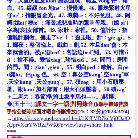
仔：大量的血凝kianˊ結起血塊。豬衁 vong 仔：豬
血。45. 緩緩 fon 地neˊ：慢慢地。46. 眼珠緊射火星
仔neˋ：指眼冒金光。47. 壞勢se：不好意思。48. 阿
姆[媴oi]ˊ噢io
ˊ
：痛苦或悲哀時的驚叫母親。[媴 oiˊ]
字為[哀]女部首。49. 家肚：家裡。50. 偏計行：指
偏離計劃做。偏走了veˊ！：歪走啦。計：gie ,gi。5
1. 歸夜：整個晚上。戲曲：劇,52. 本旦danˋ會：本
來就會的。被pi迫bedˋ：客語迫bedˋ到。53. 可惜xi
dˋ：捨不得。愛惜xiagˋ ,珍惜xidˋ。54. 間門：房間
的門。間：gianˊ ,gienˊ。55. 明白ped：瞭解。白pe
d露lu。白pag 色。56. 空：鼻公空kangˊ,空kungˊ軍
,天空kungˊ ,天公gungˊ。57. 磧zagˋ：用小石頭壓
著。勘kamˋ加石部首：用大石頭壓著 。58.磧zagˋ
＋二馬力：春節押(將士象車馬包-----。)賭博。
◆(五十
三
)
[課文一字一語(對照錄音)]
(聽手機錄音請
(25：32分)(2023/3/24)
手指公撚等版面才唔會停斷播放)
→
https://drive.google.com/file/d/1XlTVD7kdVj0DalQ
AJprvXcrYWRZPWR6Y/view?usp=share_link
==
=