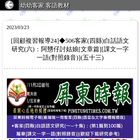
幼幼客家 客語教材
2023/03/23
[回顧複習報導24]◆506客家(四縣)白話語文
研究(六)：阿戇仔討姑娘[文章篇][課文一字
一語(對照錄音)](五十三)