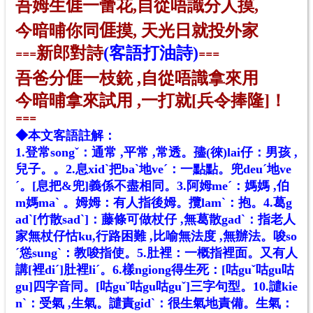
吾姆生
𠊎一蕾花,
自從唔識分人摸,
今暗晡
你同𠊎摸,
天光日就投外
家
新郎對詩
(
客語打油詩)
==
=
==
=
吾
爸分𠊎一枝銃 ,
自從唔
識
拿來
用
今暗
晡
拿來
試
用 ,
一打就[兵令捧隆]！
==
=
◆本文客語註解：
1.登常songˇ：通常 ,平常 ,常透。孻(徠)lai仔：男孩 ,
兒子。。2.息xidˋ把baˋ地veˊ：一點點。兜deuˊ地ve
ˊ。[息把&兜]義係不盡相同。3.阿姆meˊ：媽媽 ,伯
m媽maˋ 。姆姆：有人指後姆。攬lamˋ：抱。4.葛g
adˋ[竹散sadˋ]：藤條可做杖仔 ,無葛散gadˋ：指老人
家無杖仔怙ku,行路困難 ,比喻無法度 ,無辦法。唆so
ˊ慫sungˋ：教唆指使。5.肚裡：一概指裡面。又有人
講[裡diˊ]肚裡liˊ。6.樣ngiong得生死：[咕guˇ咕gu咕
gu]四字音同。[咕guˇ咕gu咕guˇ]三字句型。10.譴kie
nˋ：受氣 ,生氣。譴責gidˋ：很生氣地責備。生氣：