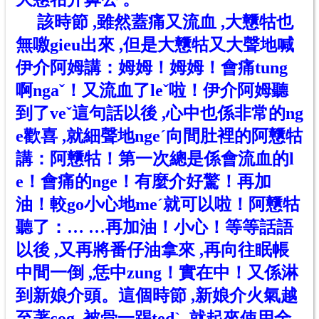
該時節 ,雖然蓋痛又流血 ,大戇牯也
無噭gieu出來 ,但是大戇牯又大聲地喊
伊
介
阿姆講：姆姆！姆姆！會痛tung
啊ng
a
ˇ
！又流血了le
ˇ
啦！伊
介
阿姆聽
到了ve
ˇ
這句話以後 ,心中也係非常的ng
e歡喜 ,就細聲地nge
ˊ
向間肚裡的阿戇牯
講：阿戇牯！第一次總是係會流血的l
e！會痛的nge！有麼介好驚！再加
油！較go小心地me
ˊ
就可以啦！阿戇牯
聽了：… …再加油！小心！等等話語
以後 ,又再將番仔油拿來 ,再向往眠帳
中間一倒 ,恁中zung！實在中！又係淋
到新娘
介
頭。這個時節 ,新娘
介
火氣越
至著cog ,被骨一踢ted
ˋ
,就起來使用全