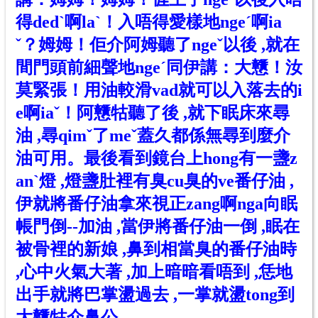
得dedˋ啊laˋ
！入唔得愛樣地ng
e
ˊ啊
i
a
ˇ
？姆姆！佢介阿姆聽了ngeˇ以後 ,就在
間門頭前細聲地nge
ˊ
同伊講：大戇！汝
莫緊張！用油較滑vad就可以入落去的i
e
啊
i
a
ˇ
！阿戇牯聽了後 ,就下眠床來尋
油 ,尋qim
ˇ
了me
ˇ
蓋久都係無尋到麼介
油可用。最後看到鏡台上hong有一盞z
an
ˋ
燈 ,燈盞肚裡有臭cu臭的ve番仔油 ,
伊就將番仔油拿來視正zang
啊nga
向眠
帳門倒--加油 ,當伊將番仔油一倒 ,眠在
被骨裡的新娘 ,鼻到相當臭的番仔油時
,心中火氣大著 ,加上暗暗看唔到 ,恁地
出手就將巴掌
盪
過去 ,一掌就
盪tong
到
大戇牯
介
鼻公 。