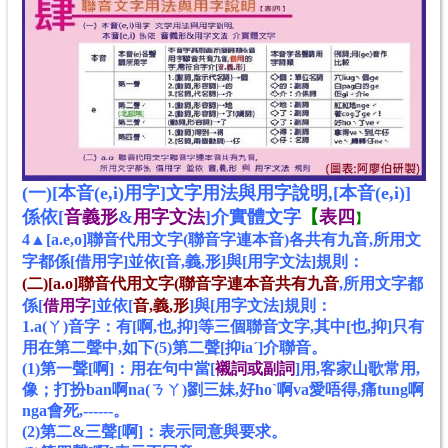
(一)[本音(e,i)用字]
文字
用法與用字說明,[
本音(e,i)]
係依[
音義形
&
用字文法
]介實體
文字
【
表
四
】
4▲[a.e,o]聯音代用文字(聯音字連本音)各共有九音,所用文
字都係[借用字]並依[音,義,形]與[用字文法]規則：
(二)[a.o]聯音代用文字(聯音字連本音共有九音
,
所用文字都
係[
借用字
]並
依[
音,義,形
]與[用字文法]規則：
1.a(ㄚ)音字：有[啊,也,抑]等三個聯音文字,其中[
也,抑]只
有
用
在
第二
聲
中,如下
(5)第二聲[抑iaˊ]介聯音
。
(1)第一聲[啊]
：
用在句中當[
襯詞或副詞
]
用
,客家山歌常用,
像；打扮ban
啊na
(ㄋㄚ)
劉三妹,好hoˋ
啊va
愛唔得,
痛tung
啊
nga
會死,------
。
(2)第二&三聲[啊]：表示同意與要求。