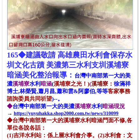
165◆建議敬請 高雄農田水利會保存水
圳文化古蹟 美濃第三水利支圳溪埔寮
暗涵美化整治報導
：
台灣中南部第一大的美
濃
溪埔寮
水利
暗涵
(
溪埔寮之光！)
(
溪埔寮：
徐滿祥
博士,林榮賢,蕭月昌,蕭和雲&阿廖伯,
等等
客家事務
諮詢委員共同祈望
)--。
◆
台灣中南部第一大的美濃
溪埔寮
水利
暗涵
現況
→
https://yuyuhakka.shop2000.com.tw/news/310099
◆台灣中南部第一大的溪埔寮水利暗涵門面不修,各
單位各說各話：
(1)吉洋水利站：係上層水利會介事。(2)水利會：文