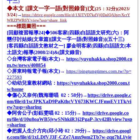
十
三
)
◆
本
文
[課文一字一語(對照錄音)]
文
(25：32分)(2023/
3/24
)
→
https://drive.google.com/file/d/1XlTVD7kdVj0DalQAJprvXcrY
WRZPWR6Y/view?usp=share_link
==
=
標題圖照
==
=
[回顧複習報導24]◆506客家(四縣)白話語文研究(六)：阿
戇仔討姑娘[文章篇][課文一字一語(對照錄音)](五十三)
[客四縣白話語文教材之一] 廖金明客家(四縣)白話語文(本
土語文)報導(2008/2/4)&(課文錄音)
◇台灣客家電子報(本文)→
https://yuyuhakka.shop2000.co
m.tw/news/408854
◇屏東時報電子報(本文)→
https://pingtungtimes.com.tw/?p=
227593
◇幼幼兒童教材網站：
https://yuyuhakka.shop2000.com.t
w/home
◆傷心又奈何(魏海珊唱 02：58分)→
https://drive.google.c
om/file/d/1scJPKXaD9PaKthcVY673KWCJFmoEV1Tk/vi
ew?usp=sharing
◆阿舍公子(彭鈺雯唱 02：15分)→
https://drive.google.co
m/file/d/10u8oaWB5jywSNhkiR3j2PgaP-3cv42lB/view?usp
=sharing
◆把握人生介方向(邱小玲 02：29分)→
https://drive.googl
e.com/file/d/1xLDfVJ3F-CZe7Amx9om2Tb7w-zqg7hLl/vie