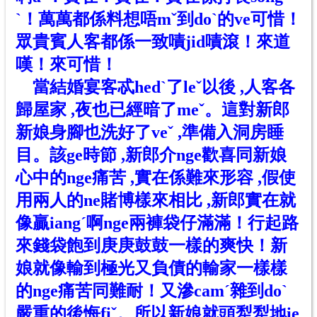
ˋ
！萬萬都係料想唔m
ˇ
到do
ˋ
的ve可惜！
眾貴賓人客都係一致嘖jid嘖滾！來道
嘆！來可惜！
當結婚宴客忒hed
ˋ
了le
ˇ
以後 ,人客各
歸屋家 ,夜也已經暗了meˇ。這對新郎
新娘身腳也洗好了veˇ ,準備入洞房睡
目。該ge時節 ,新郎介nge歡喜同新娘
心中的nge痛苦 ,實在係難來形容 ,假使
用兩人的ne賭博樣來相比 ,新郎實在就
像贏iangˊ啊nge兩褲袋仔滿滿！行起路
來錢袋飽到庚庚鼓鼓一樣的爽快！新
娘就像輸到極光又負債的輸家一樣樣
的nge痛苦同難耐！又滲camˊ雜到doˋ
嚴重的後悔fiˇ。所以新娘就頭犁犁地ie