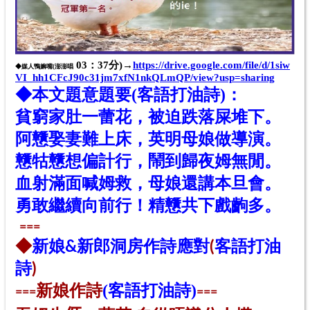
03：37分)→
https://drive.google.com/file/d/1siw
◆媒人鴨嫲嘴(
澎澎唱
VI_hh1CFcJ90c31jm7xfN1nkQLmQP/view?usp=sharing
◆本文題意
題
要(
客語打油詩)
：
貧窮家肚一蕾花，
被迫跌落屎堆下。
阿戇娶妻難上床，
英明母娘做導演。
戇牯戇想偏計行，
鬧到歸夜姆無閒。
血射滿面喊姆救，
母娘還講本旦會。
勇敢繼續向前行！
精戇共下戲
齣
多。
==
=
◆
新娘&新郎洞房作詩應對
(
客語打油
詩
)
新
娘作
詩
(
客語打油詩)
==
=
==
=