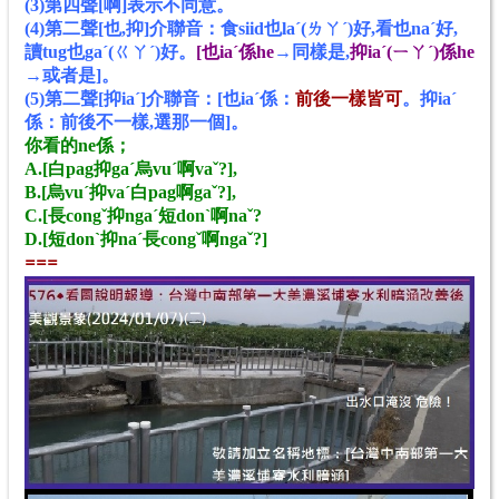
(3)第四聲[啊]表示不同意。
(4)
第二
聲
[也,抑]介聯音：食siid也laˊ(ㄌㄚ
ˊ
)好,看也naˊ好,
讀tug也gaˊ(ㄍㄚ
ˊ
)好。
[也iaˊ係he
→同樣是
,
抑iaˊ(ㄧㄚˊ)係he
→
或者是]。
(5)第二聲[抑iaˊ]介聯音：[
也
iaˊ係
：
前後一樣皆可
。
抑
iaˊ
係
：
前後
不
一樣,
選那一個]
。
你看的ne係；
A.[白pag抑gaˊ烏vuˊ啊vaˇ?],
B.[烏vuˊ抑vaˊ白pag啊gaˇ?],
C.[長congˇ抑ngaˊ短donˋ啊naˇ?
D.[短donˋ抑naˊ長congˇ啊ngaˇ?]
==
=