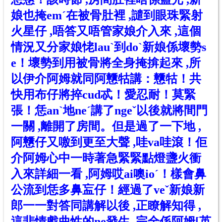
娘也掩em
ˊ
在被骨肚裡 ,譴到眼珠緊射
火星仔 ,唔答又唔管家娘
介
入來 ,這個
情況又分家娘
恅lauˋ
到do
ˋ
新娘係壞勢s
e！壞勢到用被骨將全身掩揜起來 ,所
以伊介阿姆就同阿戇牯講：戇牯！共
快用布仔將捽cud忒！愛忍耐！莫緊
張！
恁anˋ
地ne
ˊ
講了nge
ˇ
以後就將間門
一關 ,離開了房間。但是過了一下地 ,
阿戇仔又噭到更至大聲 ,哇va哇滾！佢
介阿姆心中一時著急緊緊點燈盞火衝
入來詳細一看 ,阿姆
哎ai噢ioˊ
！樣會鼻
公流到恁多鼻衁仔！經過了ve
ˇ
新娘新
郎一一對答同講解以後 ,正瞭解知得 ,
這悲情戲曲
性
的ne發生 ,完全係阿姆[英