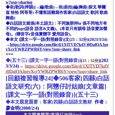
w?usp=sharing
◆依[歌詞(押韻)]→編(歌曲)→依(曲拍)編(舞曲:探戈 華爾
兹 恰恰 阿哥哥) 不懂客語難寫作客家(白話語文 歌詞 歌曲
舞曲)
◆白話語文就係[本土語文]：不同族群抑iaˊ係不同地方有
不同的nge(語音 語言&文義)。(本音只有韻母 語音愛加聲
母)。(聯音字e音係實體字 愛用語音)。
◆本文 [課文一字一語(對照錄音)]文(25：32分)(2023/3/24)
→
https://drive.google.com/file/d/1XlTVD7kdVj0DalQAJpr
vXcrYWRZPWR6Y/view?usp=share_link
==
=
◆(五十
三
) [課文一字一語(對照錄音)]
(
)(202
25：32分
3/3/24)
→
https://drive.google.com/file/d/1XlTVD7kdV
j0DalQAJprvXcrYWRZPWR6Y/view?usp=share_link
[回顧複習報導24]◆506客家(四縣)白話
語文研究(六)：阿戇仔討姑娘[文章篇]
[課文一字一語(對照錄音)](五十三)
◆本文題意
題
要：客家(四縣)
白話
語文
教材
作者：
廖金明(2008/2/4)