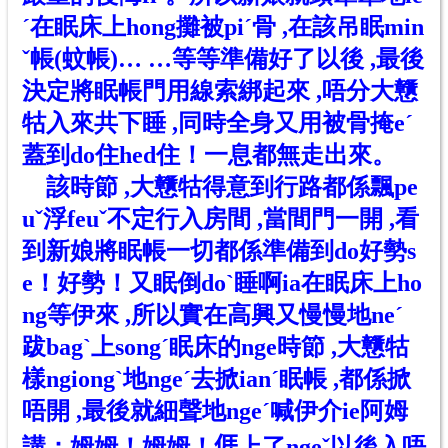
ˊ在眠床上hong攤被piˊ骨 ,在該吊眠min
ˇ帳(蚊帳)… …等等準備好了以後 ,最後
決定將眠帳門用線索綁起來 ,唔分大戇
牯入來共下睡 ,同時全身又用被骨掩eˊ
蓋到do住hed住！一息都無走出來。
該時節 ,大戇牯得意到行路都係飄pe
u
ˇ
浮feu
ˇ
不定行入房間 ,當間門一開 ,看
到新娘將眠帳一切都係準備到do好勢s
e！好勢！又眠倒do
ˋ睡啊ia在眠床上ho
ng
等伊來 ,所以實在高興又慢慢地ne
ˊ
跋bagˋ上songˊ眠床的nge時節 ,大戇牯
樣ngiong
ˋ
地nge
ˊ
去掀ian
ˊ
眠帳 ,都係掀
唔開 ,最後就細聲地ngeˊ喊伊介ie阿姆
講：姆姆！姆姆！
𠊎
上了ngeˇ以後入唔