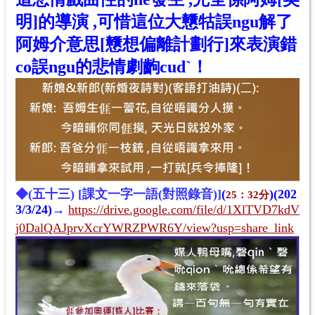
明]的導演 ,可惜這位大戇牯誤ngu解了
阿姆
介
意思[戇想偏離計劃行]來表演錯
co誤ngu的悲情劇
齣cudˋ
！
◆(五十
三
) [課文一字一語(對照錄音)]
(
)(202
25：32分
3/3/24)
→
https://drive.google.com/file/d/1XlTVD7kdV
j0DalQAJprvXcrYWRZPWR6Y/view?usp=share_link