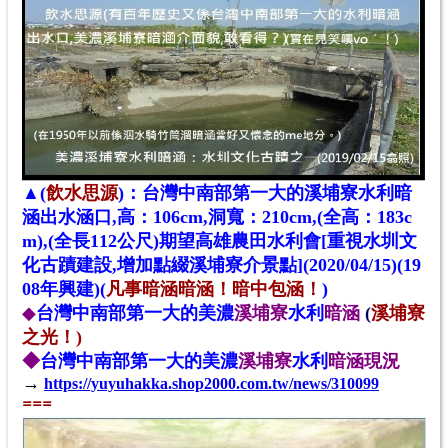
▲(
飲水思源
)：
台灣中南部第一大的溪埔寮水利暗
涵出水涵口,高：106cm,洞寬：210cm,(全高：183c
m),(全長112公尺)期望高雄農田水利會[重視水圳文
化古蹟建設,增加點綴溪埔寮介景點](2020/04/15)(19
08年興建)(
凡事暗涵暗涵！暗中包涵！
)
◆
台灣中南部第一大的美濃
溪埔寮
水利
暗涵
(
溪埔寮
之光！)
◆
台灣中南部第一大的美濃
溪埔寮
水利
暗涵
現況
→
https://yuyuhakka.shop2000.com.tw/news/310099
==
=