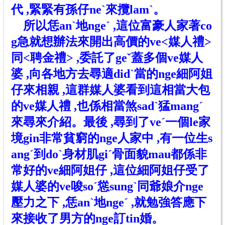
代 ,緊緊有孫仔ne
ˋ
來攬lam
ˋ
。
所以
恁anˋ
地nge
ˊ
,這位富豪人家著co
g急就想辦法來開出高價的ve<媒人禮>
同<聘金禮> ,委託了ge
ˇ
蓋多個ve媒人
婆 ,向各地方去尋適did
ˋ
當的nge細阿姐
仔來相親 ,這群媒人婆看到這相當大包
的ve媒人禮 ,也係相當煞sad
ˋ
猛mang
ˊ
來尋來介紹。最後 ,尋到了ve
ˊ
一個le家
境gin非常貧窮的nge人家中 ,有一位生s
ang
ˊ
到do
ˋ
身材肌gi
ˊ
骨面貌mau都係非
常好的ve細阿姐仔 ,這位細阿姐仔受了
媒人婆的ve唆so
ˊ
慫sung
ˋ
同爺娘介nge
壓力之下 ,
恁anˋ
地nge
ˊ
,就勉強答應下
來接收了男方的nge訂tin婚。