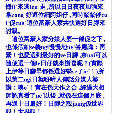
悔fi
ˇ
來逃teu
ˊ
走 ,所以日日
夜夜
加強來
掌zong
ˋ
好這位細阿姐仔 ,同時緊緊催cu
i
ˊ
促cug
ˋ
這位富豪人家共快選好日腳來
討親。
這位富豪人家分媒人婆一催促之下 ,
也係假細se義ngi慢慢地ne
ˊ
答應講：再
緊！也愛選到最好的ve日腳 ,奈nai可以
隨便選一
個le
日仔就來辦喜呢？(實際
上伊等日腳早都係選好勢se了ie
ˊ
！)所
以第二ngi日就吩咐人傳話分媒人婆
講：噢o
ˋ
！實在係天作之合 ,經過大相
師認真看了ne
ˇ
以後 ,就係在這個月底 ,
再過十日最好！日腳之靚jiang係世界
靚！世界靚！