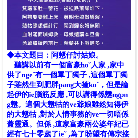
◆本文題目：阿戇仔討姑娘。
聽講以前有一個富豪ho
ˇ
人家 ,家中
供了nge
ˇ
有一個單丁獨子 ,這個單丁獨
子雖然生到肥胖pang大箍ko
ˊ
，但是論
起伊的ie腦筋反應 ,可以講得係戇ngpn
g戇。這個大戇牯的ve爺娘雖然知得伊
的大戇牯 ,對於人情事務的ve一切唔係
蓋靈通。但係 ,這家富豪兩公婆年紀已
經有七十零歲了ie
ˇ
,為了盼望有傳宗接