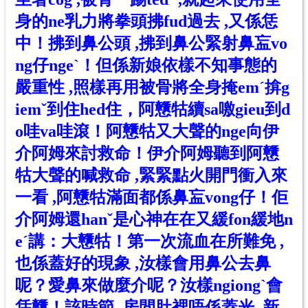
身的ne乳力將拳頭拂fud過去 ,又係恁
中！拂到鼻公頭 ,拂到鼻公緊射鼻衁vo
ng仔nge
ˋ
！但
係
新娘依樣不知事態的
嚴重性 ,照樣再用被骨將全身掩em
ˊ
揜g
iem
ˇ
到住hed住，阿戇牯續sa噭gieu到d
o哇va哇滾！阿戇牯又大聲的nge向伊
介
阿姆來討救命！伊
介
阿姆聽到阿戇
牯大聲
的
喊救命 ,緊緊點火開門衝入來
一看 ,阿戇牯滿面都係鼻衁vong仔！佢
介
阿姆還han
ˇ
是心神在在又緩fon緩地n
e
ˊ
講：大戇牯！第一次流血在所難免 ,
也係蓋好的現象 ,汝樣會用鼻公去鼻
呢？愛鼻來做麼介呢？汝樣ngiong
ˋ
會
恁戇！該時節 ,房間肚裡唔係蓋光 ,新