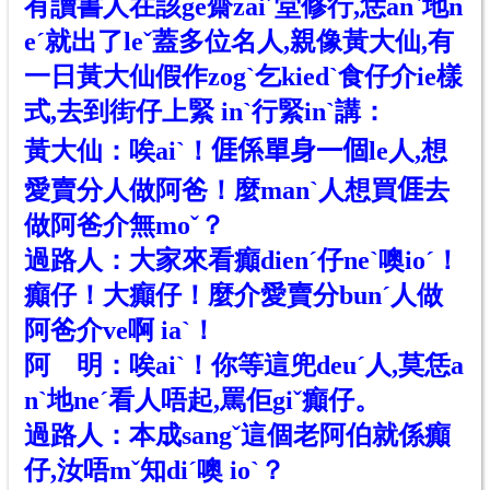
有讀書人在該ge齋zaiˊ堂修行,恁anˋ地n
eˊ就出了leˇ蓋多位名人,親像黃大仙,有
一日黃大仙假作zog
ˋ
乞kiedˋ食仔介ie樣
式,去到街仔上緊 inˋ行緊inˋ講：
黃大仙：唉aiˋ！
𠊎
係單身一個le人,想
愛賣分人做阿爸！麼manˋ人想買
𠊎
去
做阿爸介無moˇ？
過路人：大家來看癲dien
ˊ
仔neˋ噢ioˊ！
癲仔！大癲仔！麼介愛賣分bun
ˊ
人做
阿爸介ve啊 iaˋ！
阿 明：唉ai
ˋ
！你等這兜deuˊ人,莫恁a
n
ˋ
地ne
ˊ
看人唔起,罵佢giˇ癲仔。
過路人：本成sangˇ這個老阿伯就係癲
仔,汝唔mˇ知di
ˊ
噢 ioˋ？