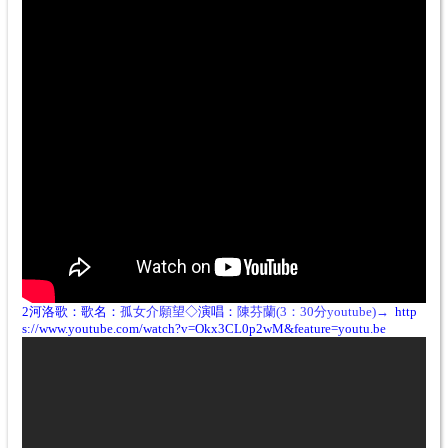
2河洛歌：歌名：
孤女介願望
◇演唱：
陳芬蘭(3
：30
分
youtube)
→
http
s://www.youtube.com/watch?v=Okx3CL0p2wM&feature=youtu.be