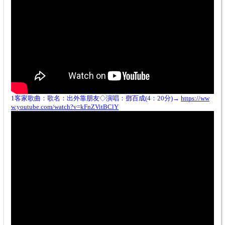
1客家歌曲：歌名：
出外靠朋友◇演唱：鄧百成(4：20分)→
https://ww
w.youtube.com/watch?v=kFnZVitBClY