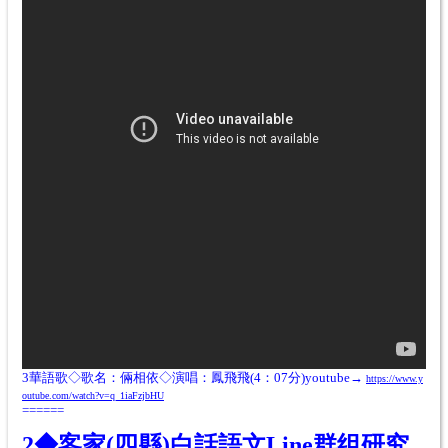
3華語歌◇歌名：
倆相依◇演唱：鳳飛飛(4：07分)youtube→
https://www.y
outube.com/watch?v=q_1iaFzjbHU
======
2◆客家(四縣)白話語文Line群组研究