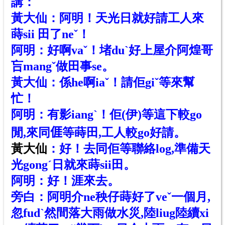
講：
黃大仙：阿明！天光日就好請工人來
蒔sii 田了neˇ！
阿明：好啊vaˇ！堵duˋ好上屋介阿煌哥
吂mangˇ做田事se。
黃大仙：係he啊iaˇ！請佢giˇ等來幫
忙！
阿明：有影iangˋ！佢(伊)等這下較go
閒,來同
𠊎
等蒔田,工人較go好請。
黃大仙
：好！去同佢等聯絡log,準備天
光gong
ˊ
日就來蒔sii田。
阿明：好！涯來去。
旁白：阿明介ne秧仔蒔好了veˇ一個月,
忽fudˋ然間落大雨做水災,陸liug陸續xi