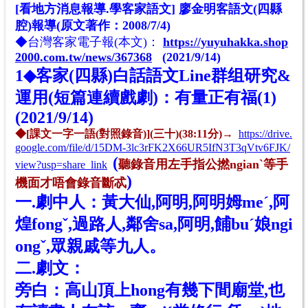
[看地方消息報導.學客家語文] 廖金明客語文(四縣
腔)報導(原文著作：2008/7/4)
◆
台灣客家電子報(
本文
)：
https://yuyuhakka.shop
2000.com.tw/news/367368
(2021/9/14)
1◆
客家(四縣)白話語文Line群组研究&
運用(短篇連續戲劇)：有量正有福(1)
(
2021/9/14)
◆[課文一字一語(對照錄音)](三十)(38:11分)→
https://drive.
google.com/file/d/15DM-3lc3rFK2X66UR5IfN3T3qVtv6FJK/
(
聽
錄音
用
左
手指公撚ngian
ˋ
等手
view?usp=share_link
)
機面才唔會
錄音
斷
忒
一.劇中人：黃大仙,阿明,阿明姆meˊ,阿
煌fongˇ,過路人,鄰舍sa,
阿明,餔buˊ娘ngi
ongˇ,眾親戚等九人。
二.劇文：
旁白：高山頂上hong有幾下間廟堂,也