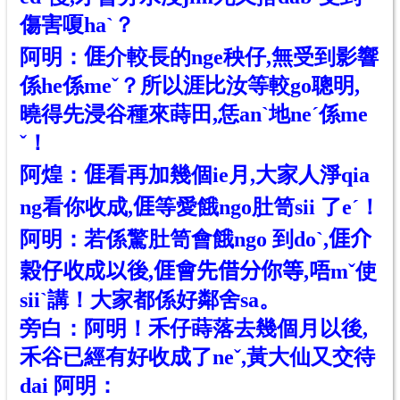
傷害嗄haˋ？
阿明：
𠊎
介較長的nge秧仔,無受到影響
係he係meˇ？所以涯比汝等較go聰明,
曉得先浸谷種來蒔田,恁anˋ地neˊ係me
ˇ！
阿煌：
𠊎
看再加幾個ie月,大家人淨qia
ng看你收成,
𠊎
等愛餓ngo肚笥sii 了eˊ！
阿明：若係驚肚笥會餓ngo 到doˋ,
𠊎
介
穀仔收成以後,
𠊎
會先借分你等,唔m
ˇ
使
siiˋ講！大家都係好鄰舍sa。
旁白：阿明！禾仔蒔落去幾個月以後,
禾谷已經有好收成了neˇ,
黃大
仙又交待
dai 阿明：