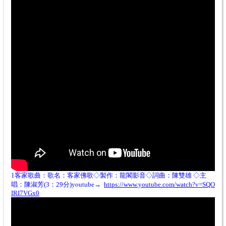
1客家歌曲：歌名：
客家佛歌◇製作：龍閣影音◇詞曲：陳雙雄 ◇主
唱：陳淑芳(3：29分)youtube→
https://www.youtube.com/watch?v=SQO
IRI7VGx0