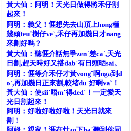
黃大仙：阿明！天光日做得將禾仔割
起來！
阿明：義父！
𠊎
想先去山頂上hong種
幾頭teuˇ樹仔veˋ,禾仔再加幾日才nang
來割好嗎？
黃大仙：聽
𠊎
介話無爭zenˊ差caˊ,天光
日割,趕天時好又搭dabˋ有日頭晒sai。
阿明：
𠊎
等介禾仔才黃vongˇ啊nga到d
oˋ,再加幾日正來割,較堵duˋ好啊vaˇ！
黃大仙：使siiˋ唔mˇ得dedˋ！一定愛天
光日割起來！
阿明：好啦好啦好啦！天光日就來
割！
阿姆：親家！涯在灶zo下haˊ聽到你同