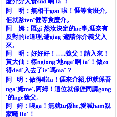
麼介分人食siid 啊 laˇ！
阿 明：無相干gonˊ啦！
𠊎
等食麼介,
佢就跈tenˇ
𠊎
等食麼介。
阿 姆：既gi 然汝決定
的
ne事,涯奈有
反對
的
ie道理,遽giagˋ遽請你介義父入
來。
阿 明：好好好！…..義父！請入來！
黃大仙：樣ngiong
ˋ
地ngeˊ啊 iaˇ！做zo
得dedˋ入去了ie
ˇ
嗎ma
ˇ
？
阿 明：做得啦la！
𠊎
來介紹,伊就係吾
ngaˊ姆meˊ,阿姆！這位就係
𠊎
同講gong
ˋ
的nge
義父。
阿 姆：嘎ga！無就tu係he,愛喊ham親
家囉 lioˊ！