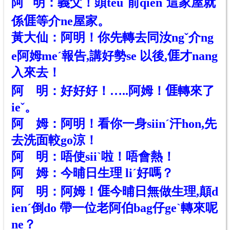
阿 明：義父！頭teu
ˇ
前qienˇ這家屋就
係
𠊎
等介ne屋家。
黃大仙：阿明！你先轉去同汝ng
ˇ
介ng
e阿姆me
ˊ
報告,講好勢se 以後,
𠊎
才nang
入來去！
阿 明：好好好！…..阿姆！
𠊎
轉來了
ieˇ。
阿 姆：阿明！看你一身siinˊ汗hon,先
去洗面較go涼！
阿 明：唔使siiˋ啦！唔會熱！
阿 姆：今晡日生理 liˊ好嗎？
阿 明：阿姆！
𠊎
今晡日無做生理,顛d
ienˊ倒do 帶一位老阿伯bag仔ge
ˋ
轉來呢
ne？