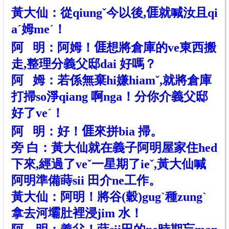
黃大仙：從qiungˇ今以後,
𠊎
就喊汝且qi
aˊ姆meˊ！
阿 明：阿姆！
𠊎
想將倉庫的ve東西搬
走,整理分義父邸dai 好嗎？
阿 姆：若係無棄hi嫌hiamˇ,就將倉庫
打掃so淨qiang 啊nga！分你介義父邸
好了veˊ！
阿 明：好！
𠊎
來拼bia 掃。
旁 白：
黃大
仙就在義子阿明屋家住hed
下來,經過了veˇ一星期了ie
ˇ
,
黃大
仙喊
阿明準備蒔sii 田介ne工作。
黃大仙：阿明！將谷
(穀)
gugˋ種zungˋ
拿去河壩肚裡浸jim 水！