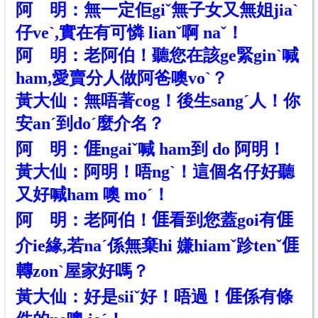
阿 明：無一定佢giˇ無子女又無姐jiaˋ
仔veˋ,實在有可憐 lianˇ啊 naˇ！
阿 明：老阿伯！聽您在該ge緊ginˋ喊
ham,愛賣分人做阿爸噢voˋ？
黃大仙：無唔著cog！後生sangˊ人！你
安anˊ到doˊ麼介名？
阿 明：
𠊎
ngaiˇ喊 ham到 do 阿明！
黃大仙：阿明！唔ngˋ！這個名仔好聽
又好喊ham 噢 moˊ！
阿 明：老阿伯！𠊎看到您蓋goi有𠊎
介ie緣,若naˊ係無棄hi 嫌hiamˇ跈tenˇ𠊎
轉zonˋ屋家好嗎？
黃大仙：好是siiˇ好！唔過！𠊎係有條