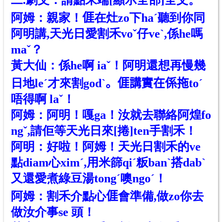
二.劇文：請點末端[顯示全部]
全文
。
阿姆：親家！
𠊎
在灶zo下ha
ˊ
聽到你同
阿明講,天光日愛割禾vo
ˇ
仔ve
ˋ
,係he嗎
maˇ？
黃大仙：係he啊 iaˇ！阿明還想再慢幾
日地leˊ才來割god
ˋ
。
𠊎
講實在係拖to
ˊ
唔得啊 laˇ！
阿姆：阿明！嘎ga！汝就去聯絡阿煌fo
ngˇ,請佢等天光日來[捲]ten手割禾！
阿明：好啦！阿姆！天光日割禾的ve
點diam心xim
ˊ
,用米篩qi
ˊ
粄banˋ搭dab
ˋ
又
還愛煮綠豆湯tongˊ噢ngoˊ！
阿姆：割禾介點心
𠊎
會準備,做zo你去
做汝介事se 頭！