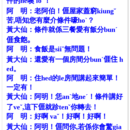
件
的
ne
噢
ioˊ！
阿 明：老阿伯！𠊎屋家蓋窮kiungˇ
苦,唔知您有麼介條件嚎hoˋ？
黃大仙：條件就係三餐愛有飯分bun
ˊ
𠊎食飽。
阿 明：食飯是siiˇ無問題！
黃大仙：還愛有一個房間分bunˊ
𠊎
住 h
ed。
阿 明：住hed的le房間講起來簡單！
一定有！
黃大仙：阿明！恁anˋ地neˊ！條件講好
了veˇ,這下𠊎就跈tenˇ你轉去！
阿 明：好啊 vaˇ！好啊！好啊！
黃大仙：阿明！𠊎問你,若係你會驚gia