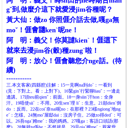
阿 明：義父！蒔sii田的ne時期
吂
man
gˇ到,做麼介這下就愛浸jim谷種呢？
黃大仙：做zo 你照
𠊎
介話去做,嘎ga無
moˇ！
𠊎
會譴kenˋ呢ne！
阿 明：義父！你莫譴kienˋ！
𠊎
這下
就來去浸jim谷(穀)種zungˋ啦！
阿 明：放心！
𠊎
會聽您介nge話。(待
續)
-----------
三.本文客家(四縣腔)注解：15一見啊na到doˋ：一看到
(見：下對上。看：上對下)。16緊ginˋ行緊聊liauˇ：一邊走
邊講。17頭teu前qienˇ：前面。18一身siinˊ汗hon：全身
汗。19唔使siiˋ ：不用。20生senˊ理 liˊ：生意。21顛dienˊ倒
do ：反而。22在coiˊ奈nai呢no：在那裡？23樣ngiongˋ地ng
eˊ：怎樣。24無moˇ屋邸dai：沒房子住。25做zo得dedˋ：可
以。26吾ngaˊ姆meˊ：我的媽媽。27嘎ga：客語口頭語(那
麽)。28無就tu係he：不然就是。29且qiaˊ姆meˊ：親家母。