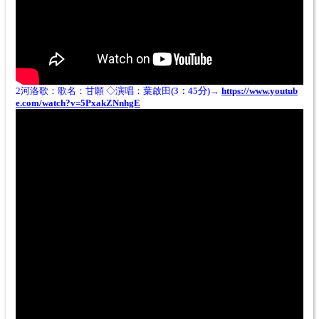
2河洛歌：歌名
：
甘願 ◇演唱：葉啟田
(3：45分)→
https://www.youtub
e.com/watch?v=5PxakZNnhgE