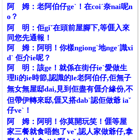
阿 姆：老阿伯仔geˋ！在coiˊ奈nai呢n
o？
阿 明：佢gi
ˇ
在頭前屋腳下,等
𠊎
入來
同您先通報！
阿 姆：阿明！你樣ngiong
ˋ
地ngeˊ識xi
d
ˋ
佢介ie呢？
阿 明：該ge！就係在街仔ie
ˋ
愛做生
理li
的
ie時節,認識
的le
老阿伯仔,佢無子
無女無屋邸dai,見到佢盡有
𠊎
介緣份,不
但帶伊轉來邸,
𠊎
又搭dabˋ認佢做爺 iaˇ
仔veˋ！
阿 姆：阿明！你莫開玩笑！
𠊎
等屋
家三餐就食唔飽了veˇ,認人家做爺仔,拿