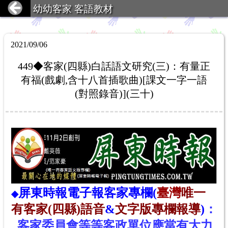
幼幼客家 客語教材
2021/09/06
449◆客家(四縣)白話語文研究(三)：有量正
有福(戲劇,含十八首插歌曲)[課文一字一語
(對照錄音)](三十)
屏東時報電子報
客家專欄(
臺灣
唯一
◆
有客家(四縣)語音
&
文字版專欄報導
)
：
客家
委
員
會
等等客政單位應當
有大力