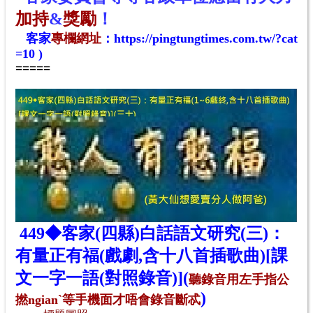
加持
&
獎勵
！
客家
專欄網址
：
https://pingtungtimes.com.tw/?cat
=10
)
=====
449◆客家(四縣)白話語文研究(三)：
有量正有福(戲劇,含十八首插歌曲)[課
文一字一語(對照錄音)](
聽
錄音
用
左
手指公
)
撚ngian
ˋ
等手機面才唔會
錄音
斷
忒