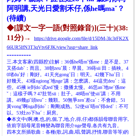
阿明講,天光日愛割禾仔,係he嗎maˇ？
(待續)
◆[課文一字一語(對照錄音)](三十)(38:
11分)→
https://drive.google.com/file/d/15DM-3lc3rFK2X
66UR5IfN3T3qVtv6FJK/view?usp=share_link
----------
三.本文客家(四縣腔)注解：36係he唔mˇ係me：是不是。37
又搭dabˋ：而且。38朝zeuˊ晨：早晨。39蒔sii 田：插秧。4
0堵duˋ好：剛好。41天光gongˊ日：明天。42幾下haˊ日：
好幾天。43樣ngiongˋ地ngeˊ講：怎麽講。44這兜deuˊ：這
些。45掖 ie到doˋ忒tedˋ慢：撒播太慢。46恁anˋ地neˊ係me
ˇ：這樣子嗎？47肚笥sii：肚子。48唔mˇ使siiˋ講：不用
講。49幾giˋ頭teuˇ：幾顆。50無爭zenˊ差caˊ：不會錯。51
黃vongˇ啊nga到doˋ：剛剛成熟。52使siiˋ唔mˇ得dedˋ：不可
以。53灶zo下haˊ：厨房。
◆本文中(啊,噢,也,的,個,了,地,介,得,仔)都係韻母聯音用字,
依前字韻母尾音轉變為聯音用
介nge聲母,各共有九音
。
四本文所插歌曲：各種(歌,詞,曲,唱,聲調,抒情,聯音等等)的