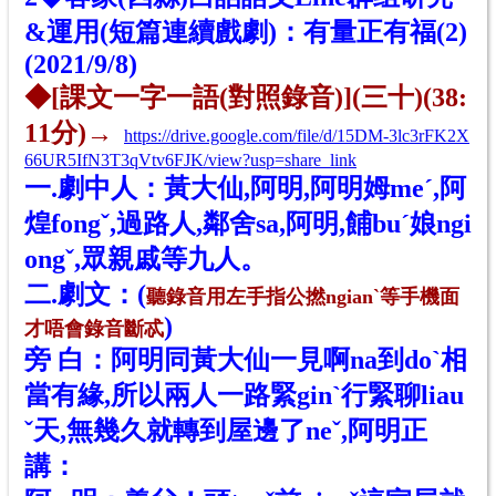
&運用(短篇連續戲劇)：有量正有福(2)
(
2021/9/8)
◆[課文一字一語(對照錄音)](三十)(38:
11分)→
https://drive.google.com/file/d/15DM-3lc3rFK2X
66UR5IfN3T3qVtv6FJK/view?usp=share_link
一.劇中人：
黃大
仙,阿明,阿明姆meˊ,阿
煌fongˇ,過路人,鄰舍sa,阿明,餔buˊ娘ngi
ongˇ,眾親戚等九人。
二.劇文：
(
聽
錄音
用
左
手指公撚ngian
ˋ
等手機面
)
才唔會
錄音
斷
忒
旁 白：阿明同
黃大
仙一見啊na到do
ˋ
相
當有緣,所以兩人一路緊gin
ˋ
行緊聊liau
ˇ天,無幾久就轉到屋邊了neˇ,阿明正
講：