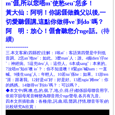
mˇ𠊎,所以您唔mˇ使愁seuˇ恁多！
黃大仙：阿明！你認𠊎做義父以後,一
切愛聽𠊎講,這點你做得veˋ到doˋ嗎？
阿 明：放心！𠊎會聽您介nge話。
(待
續)
-----------
三.本文客家(四縣腔)注解：1唉aiˋ：客語第四聲是中到低
音調。2恁anˋ地neˊ：如此。3麼manˋ人：誰。4癲dienˊ仔ne
ˋ：神經病。5這兜deuˊ人：這些人。6本成sangˇ：本來的。
7汝唔mˇ知diˊ噢 ioˋ？：你不知道噢！8緊ginˋ喊ham：一直
喊。9後生sangˊ人：年輕人。10若naˊ係he：如果。11跈ten
ˇ涯：跟著我。12好是siiˇ好：好是好。13惹ngiaˊ姆meˊ：你
的媽媽。14做得veˋ到doˋ嗎？：可以嗎？。
◆本文中(啊,噢,也,的,個,了,地,介,得,仔)都係韻母聯音用字,
依前字韻母尾音轉變為聯音用
介nge聲母,各共有九音
。
四本文所插歌曲：各種(歌,詞,曲,唱,聲調,抒情,聯音等等)的
比較研究&欣賞
：