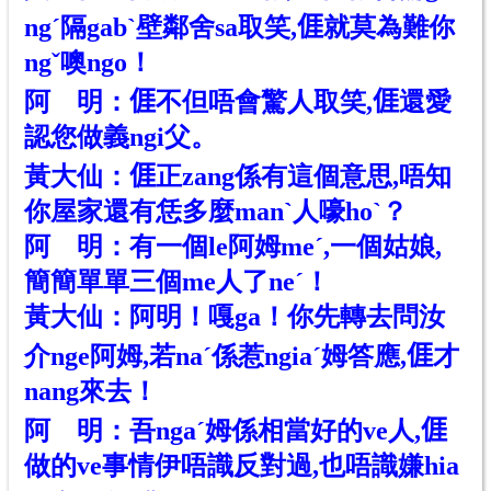
ngˊ隔gabˋ壁鄰舍sa取笑,𠊎就莫為難你
ngˇ噢ngo！
阿 明：𠊎不但唔會驚人取笑,𠊎還愛
認您做義ngi父。
黃大仙：𠊎正zang係有這個意思,唔知
你屋家還有恁多麼manˋ人嚎hoˋ？
阿 明：有一個le阿姆meˊ,一個姑娘,
簡簡單單三個me人了neˊ！
黃大仙：阿明！嘎ga！你先轉去問汝
介nge阿姆,若naˊ係惹ngiaˊ姆答應,𠊎才
nang來去！
阿 明：吾ngaˊ姆係相當好的ve人,𠊎
做的ve事情伊唔識反對過,也唔識嫌hia