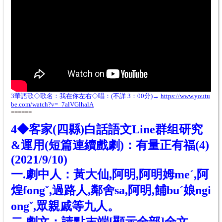
3華語歌◇歌名：
我在你左右◇唱：(不詳 3：00分)
→
https://www.youtu
be.com/watch?v=_7alVGlhalA
======
4◆客家(四縣)白話語文
Line群组研究
&
運用(短篇連續戲劇)：有量正有福(4)
(
2021/9/10)
一.劇中人：黃大仙,阿明,阿明姆meˊ,阿
煌fongˇ,過路人,鄰舍sa,阿明,餔buˊ娘ngi
ongˇ,眾親戚等九人。