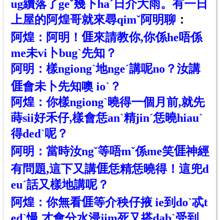
ug續落了geˇ幾下ha
ˊ
日介大雨。有一日
上屋的阿煌哥就來尋qimˇ阿明聊
：
阿煌：阿明！
𠊎
來請教你,你係he唔係
me未vi卜bugˋ先知？
阿明：樣ngiongˋ地ngeˊ講呢no？汝講
𠊎
會未卜先知噢 ioˋ？
阿煌：你樣ngiongˋ曉得一個月前,就先
蒔sii好禾仔,樣會恁anˋ精jinˊ恁曉hiauˋ
得dedˋ呢？
阿明：當時汝ngˇ等唔mˇ係me笑
𠊎
神經
有問題,這下又講
𠊎
恁精恁曉得！這兜d
euˊ話又樣地講呢？
阿煌：你無看
𠊎
等介秧仔掖 ie到doˋ忒t
edˋ慢,才會分水浸jim死又搭dabˋ受到