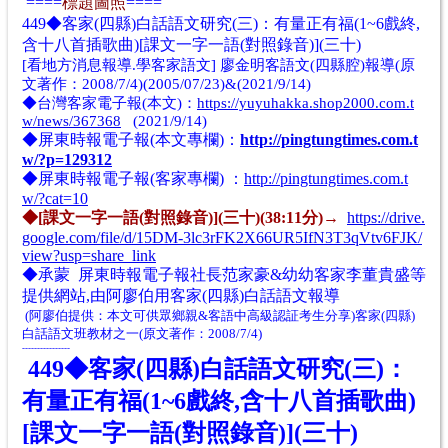
====
標題圖照
====
449◆客家(四縣)白話語文研究(三)：有量正有福(1~6戲終,
含十八首插歌曲)[課文一字一語(對照錄音)](三十)
[看地方消息報導.學客家語文] 廖金明客語文(四縣腔)報導
(原
文著作：2008/7/4)(2005/07/23)
&
(2021/9/14)
◆
台灣客家電子報(
本文
)：
https://yuyuhakka.shop2000.com.t
w/news/367368
(2021/9/14)
◆
屏東時報電子報(
本文
專欄)：
http://pingtungtimes.com.t
w/?p=129312
◆屏東時報電子報(客家專欄)
：
http://pingtungtimes.com.t
w/?cat=10
◆[課文一字一語(對照錄音)](三十)(38:11分)→
https://drive.
google.com/file/d/15DM-3lc3rFK2X66UR5IfN3T3qVtv6FJK/
view?usp=share_link
◆承蒙 屏東時報電子報社長范家豪&幼幼客家李董貴盛等
提供網站,由阿廖伯
用客家(四縣
)白話語文報導
(阿廖伯提供：本文可供眾鄉親&客語中高級認証考生分享)客家(四縣)
白話語文班教材之一(原文著作：2008/7/4)
----------------
449◆客家(四縣)白話語文研究(三)：
有量正有福(1~6戲終,含十八首插歌曲)
[課文一字一語(對照錄音)](三十)