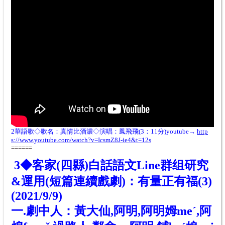
2華語歌◇歌名：
真情比酒濃◇演唱：鳳飛飛(3：11分)youtube→
http
s://www.youtube.com/watch?v=IcsmZ8J-ie4&t=12s
======
3◆客家(四縣)白話語文
Line群组研究
&
運用(短篇連續戲劇)：有量正有福(3)
(
2021/9/9)
一.劇中人：
黃大
仙,阿明,阿明姆meˊ,阿