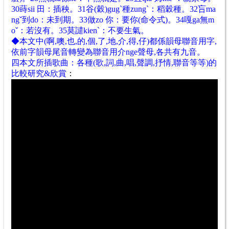
30蒔sii 田：插秧。31谷(穀)gugˋ種zungˋ：稻穀種。32吂ma
ngˇ到do：未到期。33做zo 你：要你(命令式)。34嘎ga無m
oˇ：若沒有。35莫譴kienˋ：不要生氣。
◆
本文中(啊,噢,也,的,個,了,地,介,得,仔)都係韻母聯音用字,
依前字韻母尾音轉變為聯音用
介nge聲母,各共有九音
。
四本文所插歌曲：各種(歌,詞,曲,唱,聲調,抒情,聯音等等)的
比較研究&欣賞
：