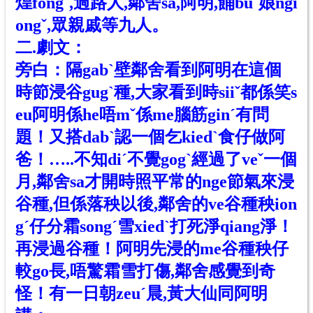
煌fongˇ,過路人,鄰舍sa,阿明,餔buˊ娘ngi
ongˇ,眾親戚等九人。
二.劇文：
旁白：隔gabˋ壁鄰舍看到阿明在這
個
時節浸谷gugˋ種,大家看到時siiˇ都係笑s
eu阿明係he唔m
ˇ
係me腦筋ginˊ有問
題！又搭dabˋ認一個乞kiedˋ食仔做阿
爸！…..不知diˊ不覺gogˋ經過了veˇ一個
月,鄰舍sa才開時照平常的nge節氣來浸
谷種,但係落秧以後,鄰舍的ve谷種秧ion
gˊ仔分霜songˊ雪xiedˋ打死淨qiang淨！
再浸過谷種！阿明先浸的me谷種秧仔
較go長,唔驚霜雪打傷,鄰舍感覺到奇
怪！有一日朝zeuˊ晨,
黃大
仙同阿明