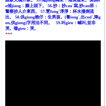
o傾jiang：腳上頭下。
56.抄：抄cauˊ寫,抄cau班：
警察抄人介東西。
57.覂fungˋ淨淨：杯水撞倒流
出。
58.供giung賴仔：生男孩。[養iongˊ,出cudˋ,降g
on,供giung]字用法不同。 59.叫gieu：喊叫,並非
哭。噭gieu：哭。
==
=