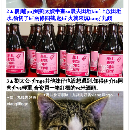
2▲覆[晡pu]到劉太嫂半晝zu晨去田坵kiuˊ上放田坵
水,偷切了leˇ兩條四截,起hiˋ火就來炕hangˊ丸錢
3▲劉太公·介nge其他妹仔也設想週到,知得伊介ie阿
爸介ve輕重,合资買一箱紅標的ve米酒頭。