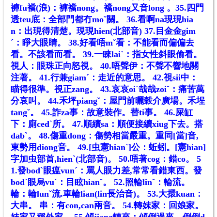
褲fu襠(浪)：褲襠nong。襠nong又音long 。
35.四門
透teu底：全部門都冇moˇ關。
36.看啊na現現hia
n：出現得清楚。現現hien(北部音)
37.目金金gim
ˊ：睜大眼睛。
38.好看唔mˇ看：不能看而偏偏去
看。不該看而看。
39.一睞laiˋ：指女性斜眼偷看。
視人：眼珠正向怒視。
40.唔聲伊：不聲不響地關
注著。
41.行兼giamˊ：走近的意思。
42.視sii中：
瞄得很準。視正zang。
43.哀哀oiˊ哉哉zoiˇ：痛苦萬
分哀叫。
44.禾坪piangˇ：屋門前曬穀介廣場。禾埕
tangˇ。
45.詐za事：故意裝作。替ti事。
46.屎缸
下：廁cedˋ所。
47.順續sa：順便接續xiug下去。搭
dabˋ。
48.傷重dong：傷勢相當嚴重。重同[當]音,
東勢用diong音。
49.[
虫
憲hianˋ]公：蚯蚓。[憲hian]
字加虫部首,hienˋ(北部音)。
50.唔著cog：錯co。
5
1.發bodˋ眼瘟vunˊ：罵人眼力差,常常看錯東西。發
bodˋ眼烏vuˊ：目眩hianˇ。
52.照輪linˇ：輪流。
輪：輪lunˇ流.車輪lian(lin長治音)。
53.大擐kuan：
大串。 串：有con,can兩音。
54.轉妺家：回娘家。
妺家又稱外家。
55.傾jiang轉來：傾倒過來。倒倒d