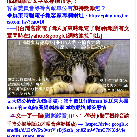
(四縣)語音文字版專欄報導
)
：
客家
委
員
會
等等客政單位
有
加持獎勵
無？
◆
屏東時報電子報
客家專欄網址
：
https://pingtungtim
es.com.tw/?cat=10
==
=
[(台灣客家電子報&屏東時報電子報)兩報所有文
章同時在(yahoo&google)網站連接刊出]
==
=
▲大貓公搶食丸錢(香腸)：
第七個妹仔屘manˊ妹送來大擐
kuan的ne丸錢(香腸)轉妹家,孝
敬
爺娘,報答
恩情
26
[
本
文一字一語
(
對照錄音
)]
(
15：
分
)
(聽手機錄音請
→
手指公撚等版面才唔會停斷播放)
https://drive.google.c
om/file/d/13xWPx8vztV-sBjSszh_on0ZmW7mC7NXd/vie
w?usp=share_link