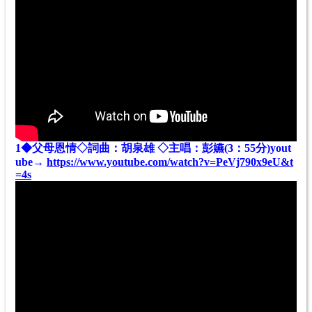
1◆父母恩情◇詞曲：胡泉雄 ◇主唱：彭嬿(3：55分)yout
ube→
https://www.youtube.com/watch?v=PeVj790x9eU&t
=4s