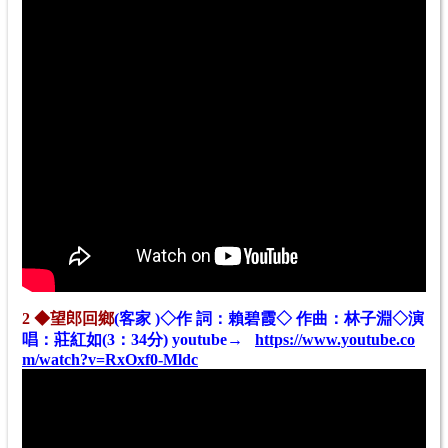
2
◆望郎回鄉
(客家 )◇作 詞：賴碧霞◇ 作曲：林子淵◇演
唱：莊紅如(3：34分) youtube→
https://www.youtube.co
m/watch?v=RxOxf0-Mldc