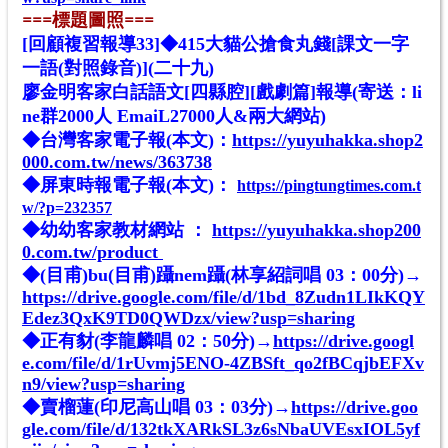
==
=標題圖照
==
=
[回顧複習報導33]◆415大貓公搶食丸錢[課文一字
一語(對照錄音)](二十九)
廖金明客家白話語文[四縣腔][戲劇篇]報導(寄送：li
ne群2000人 EmaiL27000人&兩大網站)
◆台灣客家電子報(本文)：
https://yuyuhakka.shop2
000.com.tw/news/363738
◆屏東時報電子報(本文)：
https://pingtungtimes.com.t
w/?p=232357
◆幼幼客家教材網站 ：
https://yuyuhakka.shop200
0.com.tw/product
◆(目甫)bu(目甫)躡nem躡(林享紹詞唱 03：00分)→
https://drive.google.com/file/d/1bd_8Zudn1LIkKQY
Edez3QxK9TD0QWDzx/view?usp=sharing
◆正有豺(李龍麟唱 02：50分)→
https://drive.googl
e.com/file/d/1rUvmj5ENO-4ZBSft_qo2fBCqjbEFXv
n9/view?usp=sharing
◆賣榴蓮(印尼高山唱 03：03分)→
https://drive.goo
gle.com/file/d/132tkXARkSL3z6sNbaUVEsxIOL5yf