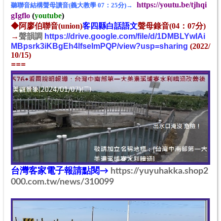
https://youtu.be/tjhqi
聽聯音結構聲母讀音(義大教學 07：25分)→
gIgflo
(
youtube
)
◆
阿廖伯聯音(union)
客四
縣
白話
語
文
聲母錄音
(04：07
分)
→
聲韻調
https://drive.google.com/file/d/1DMBLYwIAi
MBpsrk3iKBgEh4lfselmPQP/view?usp=sharing
(2022/
10/15)
==
=
台灣客家電子報
請點閱→
https://yuyuhakka.shop2
000.com.tw/news/310099