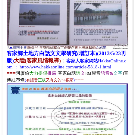
客家鄉土地方白話文文學研究(增訂本)(2013/5/23
再
版
)
大陸(
客家風情
報導)
：
客家人客家網站
HakkaOnline.c
om
：
http://www.hakkaonline.com/article-5818-1.html
==
=
阿廖伯
大
力提倡
推廣
[客家白話
語
文
]&[聯音
語音&
文字
]宣
==
=
傅紅布條
(
)
有
語音
正板
又有文的ne客家