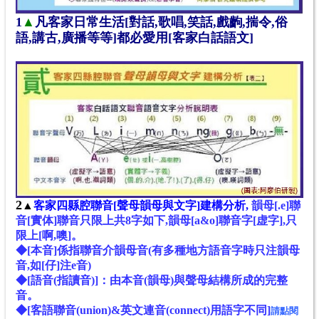
1
▲
凡客家日常生活[對話,歌唱,笑話,戲齣,揣令,俗
語,講古,廣播等等]都必愛用[客家白話語文]
2
▲
客家四縣腔聯音[聲母韻母與文字]建構分析,
韻母[.e]聯
音[
實体]
聯音
只限上共8字如下
,
韻母[a&o]聯音
字
[
虚
字
],
只
限
上[
啊,噢]。
◆[本音]係指聯音介韻母音(有多種地方語音字時只注韻母
音,如[仔]注e音)
◆[語音(指讀音)]：由本音(韻母)與聲母結構所成的完整
音。
◆[客語聯音(union)&英文連音(connect)用語字不同]
請點閱