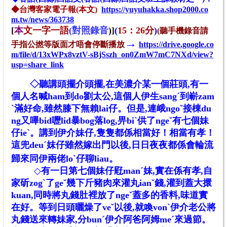
◆
台灣客家電子報(
本文)
https://yuyuhakka.shop2000.co
m.tw/news/363738
[
本
文一字一語
(
對照錄音
)]
(
15：26分
)
(聽手機錄音請
→
手指公撚等版面才唔會停斷播放
https://drive.google.co
m/file/d/13xWPx8vztV-sBjSszh_on0ZmW7mC7NXd/view?
usp=share_link
◇
聽講頭擺介頭擺,在美濃介某一個莊頭,有一
個人名喊ham到do劉太公,這個人伊生sangˊ到嶄zam
ˋ滿好命,雖然膝下無賴lai仔。但是,連峨ngoˇ接棟du
ng又嗶bid嚦lid暴bog落log,畀biˋ供了ngeˇ有七個妹
仔ieˋ。講到伊介妹仔,隻隻都係相當好！相當有孝！
這兜deuˊ妺仔雖然嫁出門以後,日日夜夜都係會輪流
歸來同伊兩佬loˋ仔聊liau。
◇
有一日第七個妹仔屘manˊ妹,實在係有孝,自
家斫zogˋ了geˇ幾下斤豬肉來灌丸ianˇ錢,灌到蓋大擐
kuan,同時將丸錢肚裡放了ngeˇ蓋多的香料,味道實
在好。等到日頭曬燥了veˇ以後,就喚vonˋ伊介老公將
丸錢送來轉妹家,分bunˊ伊介阿爸阿姆meˊ來過節。