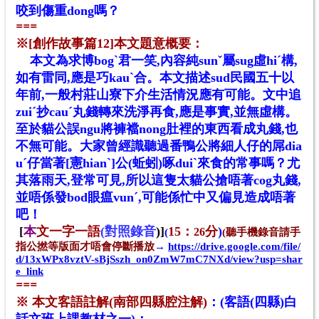
咬到傷重dong嗎？
==
=
※[創作故事篇12]本文題意概要：
本文為求博bogˋ君一笑,內容純sunˇ屬sug虛hiˊ構,
如有雷同,應是巧kauˋ合。本文描述sud民國五十以
年前,一般村莊山寮下介生活情況應有可能。文中追
zuiˊ抄cauˊ丸錢轉來洗淨再食,應是事實,並無虛構。
至於貓公誤ngu將褲襠nong肚裡的東西看成丸錢,也
不無可能。大家曾經識聽過番鴨公將細人仔的屌dia
uˊ仔當著[憲hianˋ]公(蚯蚓)啄duiˋ來食的常事嗎？尤
其落雨天,登常可見,所以這隻太貓公搶唔著cog丸錢,
並唔係發bod眼瘟vunˊ,可能係忙中又偏見造成唔著
吧！
[
本
文一字一語
(
對照錄音
)]
15：
分
)
26
(
(聽手機錄音請手
指公撚等版面才唔會停斷播放
→
https://drive.google.com/file/
d/13xWPx8vztV-sBjSszh_on0ZmW7mC7NXd/view?usp=shar
e_link
==
=
※ 本文客語註解(南部四縣腔注解)
：
(客語(四縣)白
話文班上課教材之一)：