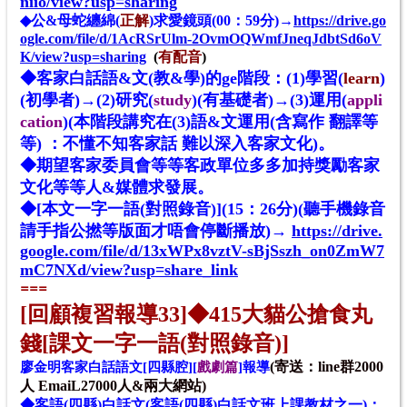
niio/view?usp=sharing
◆
公&母蛇纏綿(
正解
)求愛鏡頭(00：59分)→
https://drive.go
ogle.com/file/d/1AcRSrUlm-2OvmOQWmfJneqJdbtSd6oV
K/view?usp=sharing
(
有配音
)
◆客家白話語&文(教&學)的ge階段：(1)學習(
learn
)
(初學者)→(2)研究(
study
)(有基礎者)→(3)運用(
appli
cation
)(本階段講究在(3)語&文運用(含寫作 翻譯等
等) ：不懂不知客家話 難以深入客家文化)。
◆期望客家委員會等等客政單位多多加持獎勵客家
文化等等
人&
媒體求發展。
◆[本文一字一語(對照錄音)](15：26分)(聽手機錄音
請手指公撚等版面才唔會停斷播放)→
https://drive.
google.com/file/d/13xWPx8vztV-sBjSszh_on0ZmW7
mC7NXd/view?usp=share_link
==
=
[回顧複習報導33]
◆
415
大貓公搶食丸
錢[課文一字一語(對照錄音)]
(
寄送：line群2000
廖金明客家白話語文[四縣腔][
戲劇篇
]報導
人 EmaiL27000人&兩大網站
)
◆客語(四縣)白話文(客語(四縣)白話文班上課教材之一)：