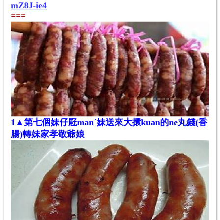
mZ8J-ie4
==
=
1
▲
第七個妹仔屘manˊ妹送來大擐kuan的ne丸錢(香
腸)轉妹家孝
敬
爺娘