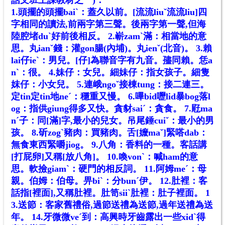
1.頭擺的頭擺baiˋ：蓋久以前。[流流liuˇ流流liu]四
字相同的讀法,前兩字第三聲。後兩字第一聲,但海
陸腔堵duˋ好前後相反。
2.嶄zamˋ滿：相當地的意
思。丸ianˇ錢：灌gon腸(內埔)。丸ienˇ(北音)。
3.賴
lai仔ieˋ：男兒。[仔]為聯音字有九音。孻同賴。恁a
nˋ：很。
4.妹仔：女兒。細妹仔：指女孩子。細隻
妺仔：小女兒。
5.連峨ngoˇ接棟tung：接二連三。
定tin定tin地neˊ：穩重又慢。
6.嗶bid嚦lid暴bog落l
og：指供giung得多又快。貪豺saiˊ：貪食。
7.屘ma
nˊ子：同[滿]字,最小的兒女。吊尾錘cuiˇ：最小的男
孩。
8.斫zogˋ豬肉：買豬肉。舌[嬤maˇ]緊嗒dab：
無食東西緊嚼jiog。
9.八角：香料的一種。客話講
[打屁卵]又稱[放八角]。
10.喚vonˋ：喊ham的意
思。軟撿giamˋ：硬門的相反詞。
11.阿姆meˊ：母
親。伯姆：伯母。畀biˋ：分bunˊ伊。
12.肚裡：客
話指[裡面],又稱肚裡。肚笥siiˋ肚裡：肚子裡面。
1
3.送節：客家舊禮俗,過節送禮為送節,過年送禮為送
年。
14.牙微微veˊ到：高興時牙齒露出一些xidˋ得