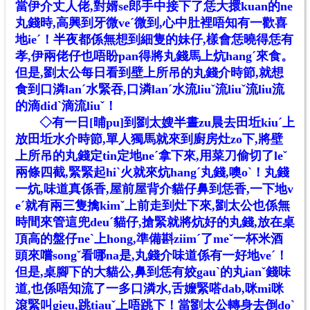
當伊介丈人佬,對婿se郎手中接下了恁大擐kuan的ne
丸錢時,高興到牙微veˊ微到,心中肚裡唔知有一歡喜
地ieˊ！半夜都係無想到細隻的妹仔,樣會恁曉得恁有
孝,伊兩佬仔也唔盼pan得將丸錢馬上炕hangˊ來食。
但是,劉太公每日看到壁上所吊的丸錢介時節,就想
食到口潾lanˊ水緊吞,口潾lanˊ水流liuˇ流liuˇ流liu流
的滴didˋ滴流liuˇ！
◇
有一日[晡pu]到劉太嫂半晝zu晨去田坵kiuˊ上
放田坵水介時節,單人獨馬就來到廚房灶zo下,將壁
上所吊的丸錢定tin定地neˊ拿下來,用菜刀偷切了leˇ
兩條四截,緊緊起hiˋ火就來炕hangˊ丸錢,噢oˋ！丸錢
一炕,味道真係香,屋前屋背介貓仔鼻到恁香,一下地v
eˊ就有兩三隻擒kimˇ上前走到灶下來,劉太公也係無
時間來管這兜deuˊ貓仔,搶緊就將炕好的丸錢,放在桌
頂高的盤仔neˋ上hong,準備斟ziimˊ了meˇ一杯米酒
頭來嚐songˇ看哪na是,丸錢介味道係有一好地veˊ！
但是,桌腳下的大貓公,鼻到恁有姣gauˋ的丸ianˇ錢味
道,也係唔知流了一多口潾水,舌嬤緊嗒dab,咪mi咪
滾緊叫gieu,跳tiauˇ上唔跳下！當劉太公轉身去倒doˋ