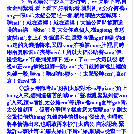
◇
當太貓公一步又一步行到了veˇ桌腳下時,目
金金到緊看,看上看下,好看唔看,就對劉太公介褲襠n
ong一睞laiˋ,太貓公定眼一看,就用華語大聲喊講：
嗨haiˋ！就在這裡！就在這裡！太貓公同時搖頭道
嘆的ne講：嚎hoˋ！劉太公你這個人,樣ngiongˋ會恁
貪豺saiˊ,桌上有丸錢還不在,還愛將
𠊎
ngaiˇ頭到釣di
au走的丸錢搶轉來,又囥kong在褲襠nong肚裡,同時
用兩隻腳髀biˋ夾等nenˋ！所以大貓公唔聲sangˊ伊,
慢慢地neˊ行兼到凳腳下,透teuˋ了veˇ一大氣以後,就
視sii正zang褲襠起腳一跳tiauˇ,大口就將褲襠肚裡的
丸錢一咬,哇va！唉ai喲io噢oˋ~！太聲緊呻cenˊ,哀oiˊ
哀！哉zoiˇ哉！
◇
該ge時節堵duˋ好劉太嫂對禾vo坪piangˇ角上
hong入來,聽到這痛苦的喊hemˊ聲,就亂緊緊到衝zun
gˊ入來,續sa看劉太公掩emˊ等褲fu襠nong面甲gab青,
太公嫂就問：係麼介事情？樣會恁太聲呢noˋ？劉太
公驚怕偷炕hangˊ丸錢的事情爆bogˋ發出來,也唔敢
將事情講出來,也唔敢再來抄打太貓公,自家認衰,緊
緊詐za事肚笥siiˋ痛去屎缸下屙oˊ屎,順續sa檢查一下