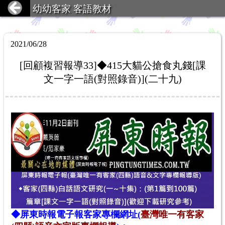
幼幼客家 客語教材
2021/06/28
[回顧複習報導33]◆415大貓公搶食丸錢[課
文一字一語(對照錄音)](二十九)
◆
屏東時報電子報
客家專欄網址(
臺灣
唯一有客家