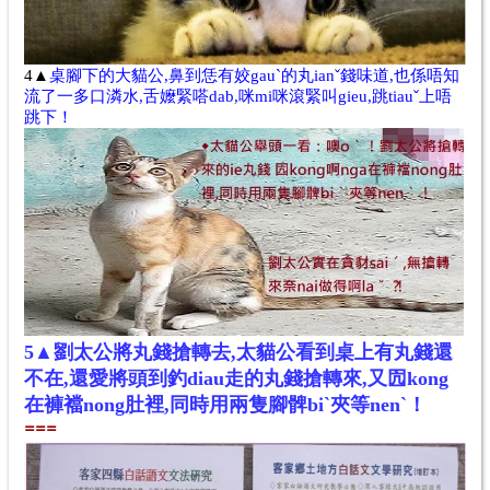
4▲
桌腳下的大貓公,鼻到恁有姣gauˋ的丸ianˇ錢味道,也係唔知
流了一多口潾水,舌嬤緊嗒dab,咪mi咪滾緊叫gieu,跳tiauˇ上唔
跳下！
5▲劉太公將丸錢搶轉去,太貓公看到桌上有丸錢還
不在,還愛將頭到釣diau走的丸錢搶轉來,又囥kong
在褲襠nong肚裡,同時用兩隻腳髀biˋ夾等nenˋ！
==
=