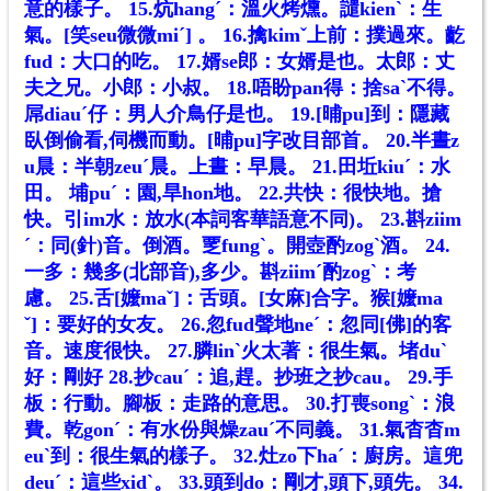
意的樣子。
15.炕hangˊ：溫火烤燻。譴kienˋ：生
氣。[笑seu微微miˊ] 。
16.擒kimˇ上前：撲過來。齕
fud：大口的吃。
17.婿se郎：女婿是也。太郎：丈
夫之兄。小郎：小叔。
18.唔盼pan得：捨saˋ不得。
屌diauˊ仔：男人介鳥仔是也。
19.[晡pu]到：隱藏
臥倒偷看,伺機而動。[晡pu]字改目部首。
20.半晝z
u晨：半朝zeuˊ晨。上晝：早晨。
21.田坵kiuˊ：水
田。 埔puˊ：園,旱hon地。
22.共快：很快地。搶
快。引im水：放水(本詞客華語意不同)。
23.斟ziim
ˊ：同(針)音。倒酒。覂fungˋ。開壺酌zogˋ酒。
24.
一多：幾多(北部音),多少。斟ziimˊ酌zogˋ：考
慮。
25.舌[嬤maˇ]：舌頭。[女麻]合字。猴[嬤ma
ˇ]：要好的女友。
26.忽fud聲地neˊ：忽同[佛]的客
音。速度很快。
27.膦linˋ火太著：很生氣。堵duˋ
好：剛好
28.抄cauˊ：追,趕。抄班之抄cau。
29.手
板：行動。腳板：走路的意思。
30.打喪songˋ：浪
費。乾gonˊ：有水份與燥zauˊ不同義。
31.氣杳杳m
euˋ到：很生氣的樣子。
32.灶zo下haˊ：廚房。這兜
deuˊ：這些xidˋ。
33.頭到do：剛才,頭下,頭先。
34.