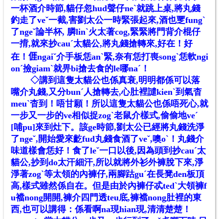
一杯酒介時節,貓仔忽hud聲仔neˋ就跳上桌,將丸錢
釣走了veˇ一截,害劉太公一時緊張起來,酒也覂fungˋ
了ngeˇ論半杯, 膦linˋ火太著cog,緊緊將門背介棍仔
一揹,就來抄cauˊ太貓公,將丸錢搶轉來,好在！好
在！
𠊎
ngaiˇ介手板恁anˋ緊,奈有恁打喪songˋ恁軟ngi
onˊ撿giamˋ就畀bi搶去食的le哪naˊ！
◇
講到這隻太貓公也係真衰,明明都係可以落
嘴介丸錢,又分bunˊ人搶轉去,心肚裡譴kienˋ到氣杳
meuˋ杳到！唔甘願！所以這隻太貓公也係唔死心,就
一步又一步的ve相似捉zogˋ老鼠介樣式,偷偷地veˊ
[哺pu]來到灶下。該ge時節,劉太公已經將丸錢洗淨
了ngeˇ,開始愛來齕fud丸錢食酒了veˇ,噢oˋ！丸錢介
味道樣會恁好！食了leˇ一口以後,因為頭到抄cauˊ太
貓公,抄到do太汗細汗,所以就將外衫外褲脫下來,淨
淨著zogˋ等太領的內褲仔,兩腳跍guˊ在長凳den板頂
高,樣式雖然係自在。但是由於內褲仔忒tedˋ大領褲f
u襠nong開開,褲介四門透teu底,褲襠nong肚裡的東
西,也可以講得：係看啊na現hian現,清清楚楚！