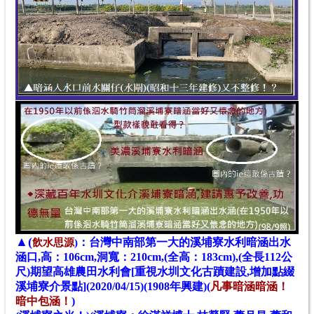
▲(
：
台灣中南部第一大的溪埔寮水利暗涵出水
飲水思源
)
涵口,高：106cm,洞寬：210cm,(全高：183cm),(全長112公
尺)期望高雄農田水利會[重視水圳文化古蹟建設,增加點綴
溪埔寮介景點](2020/04/15)(1908年興建)(
凡事暗涵暗
涵！
暗中包涵！
)