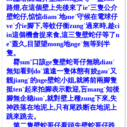
路燈,在這個壁上先後來了ieˇ三隻公介
壁蛇仔,惦惦diamˊ地meˊ守候在電球仔
ve
ˋ介ie腳下,等蚊仔衝zungˊ過來時,趁ci
in
這
個
機
會
捉來食,這三隻壁蛇仔等了n
eˇ蓋久,目望望mong地ngeˊ無等到半
隻。
脣sunˇ口該ge隻
壁蛇
哥
仔
無眺diau
ˊ
無知看到doˋ遠遠一隻体態有姣gauˋ又
靓jiang
ˊ的nge壁蛇小姐,就將前兩腳隻
挺tenˋ起來拍腳表示歡迎,吂mangˊ知後
腳無企稳iunˋ,就對壁上種zung下來,失
神跌落在地
泥上
,只有尾跌断在地
泥上
跳來跳去。
第二隻壁蛇哥仔看頭先壁蛇哥仔跌