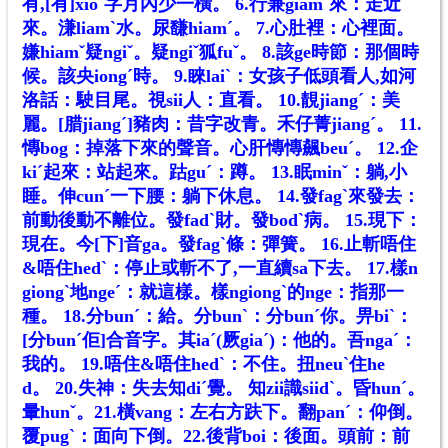
有,[有]xioˊ字月內少一橫。
6.行兼giamˊ來：走近
來。溓liamˋ水。尿馦hiamˊ。
7.心肚裡：心裡面。
嫌hiamˇ疑ngiˇ。疑ngiˇ狐fuˇ。
8.該ge時節：那個時
候。該央iongˊ時。
9.睞laiˋ：女孩子低頭看人,如河
洛話：駛目尾。視sii人：直看。
10.靚jiangˊ：美
麗。[腊jiangˊ]豬肉：昔字改青。禾仔菁jiangˊ。
11.
慱bog：掉落下來的聲音。心肝慱慱飆beuˊ。
12.企
kiˊ起來：站起來。跍guˊ：蹲。
13.眠minˇ：躺,小
睡。伸cunˊ一下腰：躺下休息。
14.發fagˋ來發去：
前動後動不離位。發fadˋ財。發bodˋ病。
15.現下：
現在。今[下]音ga。發fagˋ條：彈簧。
16.止斬唔住
&
唔住hedˋ
：停止或斬不了,一直續sa下去。
17.樣n
giongˋ地ngeˊ：就這樣。樣ngiongˋ的nge：指那一
種。
18.分bunˊ：給。分bunˋ：分bunˊ你。畀biˋ：
[分bunˊ佢]合音字。
其iaˊ(厥giaˊ)：他的。吾ngaˊ：
我的。
19.唔住&唔住hedˋ：不住。扭neuˋ住he
d。
20.失神：失去知diˊ覺。 知zii識siidˋ。昏hunˊ。
暈hunˇ。
21.橫vang：左右方趺下。翻panˊ：仰倒。
覆pugˋ：面向下倒。
22.後背boi：後面。頭前：前