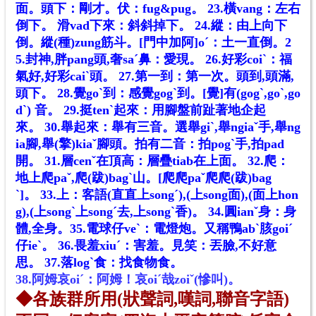
面。頭下：剛才。伏：fug&pug。
23.橫vang：左右
倒下。 滑vad下來：斜斜掉下。
24.縱：由上向下
倒。縱(種)zung筋斗。[門中加阿]oˊ：土一直倒。
2
5.封神,胖pang頭,奢saˊ鼻：愛現。
26.好彩coiˋ：福
氣好,好彩caiˋ頭。
27.第一到：第一次。頭到,頭滿,
頭下。
28.覺goˋ到：感覺gogˋ到。[覺]有(gogˋ,goˋ,go
dˋ) 音。
29.挺tenˋ起來：用腳盤前趾著地企起
來。
30.舉起來：舉有三音。選舉giˋ,舉ngiaˇ手,舉ng
ia腳,舉(擎)kiaˇ腳頭。拍有二音：拍pogˋ手,拍pad
開。
31.層cenˇ在頂高：層疊tiab在上面。
32.爬：
地上爬paˇ,爬(跋)bagˋ山。[爬爬paˇ爬爬(跋)bag
ˋ]。
33.上：客語(直直上songˊ),(上song面),(面上hon
g),(上songˋ上songˊ去,上songˋ香)。
34.圓ianˇ身：身
體,全身。
35.電球仔veˋ：電燈炮。又稱鴨abˋ胲goiˊ
仔ieˋ。
36.畏羞xiuˊ：害羞。見笑：丟臉,不好意
思。
37.落logˋ食：找食物食。
38.
阿姆哀oi
ˊ：
阿姆
！
哀oi
ˊ哉zoi
ˇ(
慘叫)
。
◆
各族群所用
(
狀聲詞,嘆詞,聯音字語
)