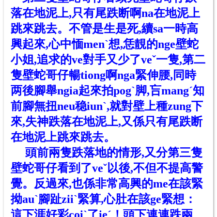
落在地泥上,只有尾跌断
啊na
在地泥上
跳來跳去。不管是生是死,續sa一時高
興起來,心中愐menˋ想,恁靚的nge壁蛇
小姐,追求的ve對手又少了veˇ一隻,第二
隻壁蛇哥仔暢tiong啊nga緊伸腰,同時
两後腳舉ngia起來拍pogˋ脚,吂mangˊ知
前腳無扭neu稳iunˋ,就對壁上種zung下
來,失神跌落在地泥上,又係只有尾跌断
在地泥上跳來跳去。
頭前兩隻跌落地的情形,又分第三隻
壁蛇哥仔看到了veˇ以後,不但不提高警
覺。反過來,也係非常高興的me在該緊
拗auˋ腳趾ziiˋ緊算,心肚在該ge緊想：
這下涯好彩coiˋ了ieˊ！頭下連連跌兩