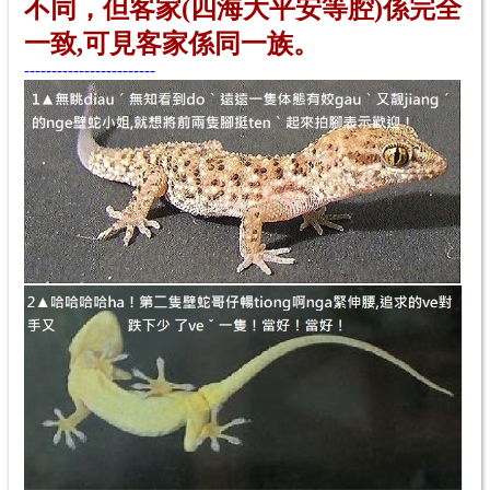
不同
，但客家(四海大平安等腔)
係完全
一致
,可見客家
係
同一族
。
------------------------