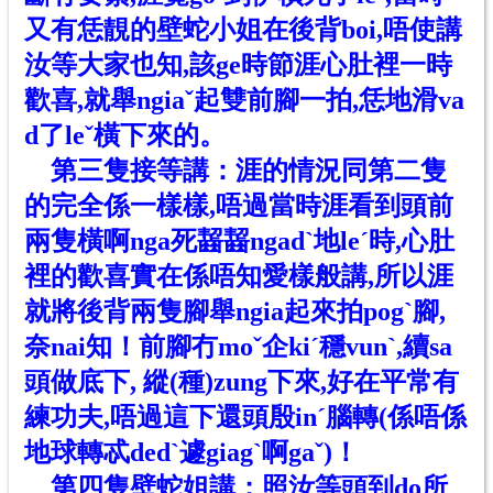
又有恁靚
的
壁蛇
小
姐在後背boi,唔使講
汝等大家也知,該ge時節涯心肚裡一時
歡喜,就舉ngiaˇ起雙前腳一拍,恁地滑va
d了leˇ橫下來
的
。
第三隻接等講：涯的情況同第二隻
的完全係一樣樣,唔過當時涯看到頭前
兩隻橫啊nga死齧齧ngadˋ地leˊ時,心肚
裡的歡喜實在係唔知愛樣般講,所以涯
就將後背兩隻腳舉ngia起來拍pogˋ腳,
奈nai知！前腳冇moˇ企kiˊ穩vunˋ,續sa
頭做底下, 縱(種)zung下來,好在平常有
練功夫,唔過這下還頭殷inˊ腦轉(係唔係
地球轉忒dedˋ遽giagˋ啊gaˇ)！
第四隻壁蛇姐講；照汝等頭到do所