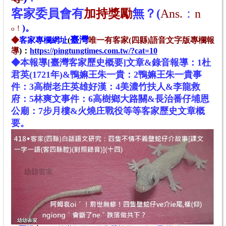
客
家
委
員
會有
加持獎勵
無？(
Ans.
：
n
)
。
！
o
臺灣
◆
客家專欄網址
(
唯一有客家
(四縣)
語音文字版專欄
報
導
)：
https://pingtungtimes.com.tw/?cat=10
◆本報導[臺灣客家歷史概要]文章&錄音報導：1杜
君英(1721年)&鴨嫲王朱一貴：2鴨嫲王朱一貴事
件：3高樹老庄英雄好漢：4美濃竹扶人&李龍救
府：5林爽文事件：6高樹鄉大路關&長治番仔埔恩
公廟：7步月樓&火燒庄戰役等等客家歷史文章概
要。