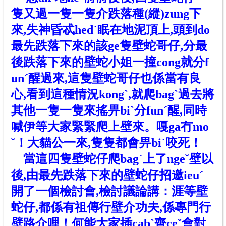
隻又過一隻一隻介跌落種(縱)zung下
來,失神昏忒hedˋ眠在地泥頂上,頭到do
最先跌落下來的該ge隻壁蛇哥仔,分最
後跌落下來的壁蛇小姐一撞cong就分f
unˊ醒過來,這隻壁蛇哥仔也係當有良
心,看到這種情況kongˋ,就爬bagˋ過去將
其他一隻一隻來搖畀biˋ分funˊ醒,同時
喊伊等大家緊緊爬上壁來。嘎ga冇mo
ˇ！大貓公一來,隻隻都會畀biˋ咬死！
當這四隻壁蛇仔爬bagˋ上了ngeˇ壁以
後,由最先跌落下來的壁蛇仔招邀ieuˊ
開了一個檢討會,檢討議論講：涯等壁
蛇仔,都係有祖傳行壁介功夫,係專門行
壁路介哩！何能大家插cabˋ齊ceˇ會對