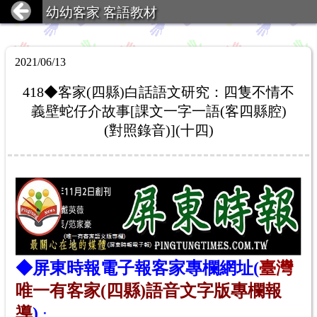
幼幼客家 客語教材
2021/06/13
418◆客家(四縣)白話語文研究：四隻不情不
義壁蛇仔介故事[課文一字一語(客四縣腔)
(對照錄音)](十四)
◆
屏東時報電子報
客家專欄網址(
臺灣
唯一有客家(四縣)語音文字版專欄報
導
)
：