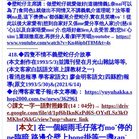
◆壁蛇仔主席講：做壁蛇仔就愛做好[道德情義],奈nai可以
為了[食同色],就做出不同情又不講義氣介道理呢？汝等看
啊na是,這下儕儕saˇ都係斷尾介壁蛇仔,實在見笑噢voˊ！從
此以後大家愛有[想到自家好又係me愛分享他人家]介[慈cii
ˇ心],以及自家唔愛moiˊ介.也唔好斂lien人去受苦,愛[悲biˊ心
ximˊ],重頭徹底改,再拼分人看(劉平芳唱)youtube→
https://
www.youtube.com/watch?v=Kn46ipblT8M&t=4s
--------------------
418.◆四隻不情不義壁蛇仔介故事
(本文創作在1993/5/3)並識刊登在月光山雜誌等等,
(
本文
客家白話語文班上課教材之一)
[看消息報導 學客家語文] 廖金明客語文[四縣腔]報
導
(原文
1993/5/30)
&(2021/6/14)
◆台灣客家電子報(本文專欄)：
https://yuyuhakka.s
hop2000.com.tw/news/362961
◇
課文一字一語對照錄音(14：04分)
→
https://driv
e.google.com/file/d/1pf6bIknKzPd6S-OYsfLSz3kO
MKbsQkkG/view?usp=share_link
[
本文
]
在一個細雨毛仔落冇moˇ停的
ne臨暗,路邊介壁上hong掛等一盞zanˋ