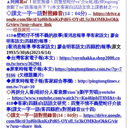
▲
阿姆
哀oi
ˊ
！
前世無修！四隻壁蛇仔veˋ介ie尾,樣(仰)ngiongˋ
會斷了neˇ跌落做共下？
(本文客家白話語文班上課教材之一)
◇
課文一字一語
對照錄音
(14：04分)
→
https://drive.g
oogle.com/file/d/1pf6bIknKzPd6S-OYsfLSz3kOMKbsQkk
G/view?usp=share_link
===
標题圖照
====
壁蛇仔不情不義的故事
418
◆
[看消息報導 學客家語文] 廖金
明客語文[四縣腔]報導：
[看消息報導 學客家語文] 廖金明客語文[四縣腔]報導
(原文
1993/5/30)
&(2021/6/14)
◆
台灣客家電子報(
本文
)：
https://yuyuhakka.shop2000.co
m.tw/news/362961
◆
屏東時報電子報(本文)
https://pingtungtimes.com.tw/?p=7
9166
(欠標題圖片)
◆
屏東時報電子報(客家綜合專欄)：
http://pingtungtimes.c
om.tw/?cat=10
◇
再拼分人看(
唔好分人看衰漦xiauˇ)
(劉平芳唱)youtube
→
https://www.youtube.com/watch?v=Kn46ipblT8M&t=4s
418◆客家(四縣)白話語文研究：四隻不情不義壁蛇仔介故
事[課文一字一語(客四縣腔)(對照錄音)](十四)
◇
課文一字一語
對照錄音(14：04分)
→
https://drive.google.
com/file/d/1pf6bIknKzPd6S-OYsfLSz3kOMKbsQkkG/vie
w?usp=share_link