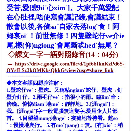
受苦,愛[悲biˊ心ximˊ]。大家千萬愛記
在心肚裡,唔使寫會議記錄,會議結束！
散會以後,各儕saˇ自家去落logˋ食！
阿
姆哀oiˊ！前世無修！四隻壁蛇仔ve介ie
尾,樣(仰)ngiongˋ會尾斷忒hedˋ無尾？
◇
課文一字一語對照錄音(14：04分)
→
https://drive.google.com/file/d/1pf6bIknKzPd6S-
OYsfLSz3kOMKbsQkkG/view?usp=share_link
-------------------
◆本文客語四縣腔注解：
1.壁蛇仔veˋ：壁虎。又稱粘ngiamˇ蛇仔。壁虎→釘
壁介釘仔。
2.雨毛仔veˋ：指很小的雨。臨limˇ暗：
傍晚。惦惦diamˊ地meˊ：靜靜地。
3.[涯ngaiˇ]：
我。[涯ngaiˇ]字一般電腦無這隻字,愛用企人片部
首。
4.目望望mong地ngeˊ：癡癡地等待看。趖so
ˇ：慢慢地爬行。
5.冇moˇ(pang)：無。[有]xioˊ：稍