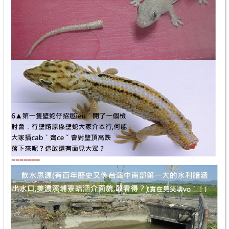
=======