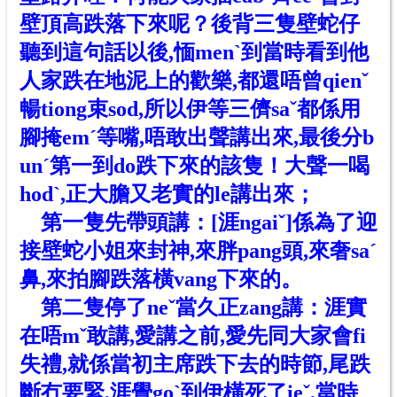
壁頂高跌落下來呢？後背三隻壁蛇仔
聽到這句話以後,愐menˋ到當時看到他
人家跌在地
泥上
的歡樂,都還唔曾qienˇ
暢tiong束sod,所以伊等三儕saˇ都係用
腳掩emˊ等嘴,唔敢出聲講出來,最後分b
unˊ第一到do跌下來的該隻！大聲一喝
hodˋ,正大膽又老實的le講出來；
第一隻先帶頭講：[涯ngaiˇ]係為了迎
接壁蛇小姐來封神,來胖pang頭,來奢saˊ
鼻,來拍腳跌落橫vang下來
的
。
第二隻停了neˇ當久正zang講：涯實
在唔mˇ敢講,愛講之前,愛先同大家會fi
失禮,就係當初主席跌下去的時節,尾跌
斷冇要緊,涯覺goˋ到伊橫死了ieˇ,當時