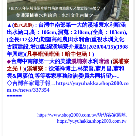
▲(
台灣中南部第一大的溪埔寮水利暗涵
飲水思源
)：
出水涵口,高：106cm,洞寬：210cm,(全高：183cm),
(全長112公尺)期望高雄農田水利會[重視水圳文化
古蹟建設,增加點綴溪埔寮介景點](2020/04/15)(1908
年興建)(
凡事暗涵暗涵！暗中包涵！
)
◆
台灣中南部第一大的美濃
溪埔寮
水利
暗涵
(
溪埔寮
之光！)
(
溪埔寮：
徐滿祥博士,林榮賢,蕭月昌,蕭和
雲&阿廖伯,
等等
客家事務諮詢委員共同祈望)--。
◇台灣客家電子報→
https://yuyuhakka.shop2000.co
m.tw/news/337354
=====
https://www.shop2000.com.tw/幼幼客家園地
https://yuyuhakka.shop2000.com.tw