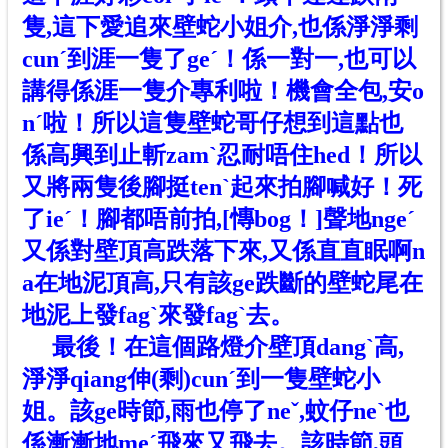
隻,這下愛追來壁蛇小姐介,也係淨淨剩
cunˊ到涯一隻了geˊ！係一對一,也可以
講得係涯一隻介專利啦！機會全包,安o
nˊ啦！所以這隻壁蛇哥仔想到這點也
係高興到止斬zamˋ忍耐唔住hed！所以
又將兩隻後腳挺tenˋ起來拍腳喊好！死
了ieˊ！腳都唔前拍,[慱bog！]聲地ngeˊ
又係對壁頂高跌落下來,又係直直眠啊n
a在地泥頂高,只有該ge跌斷的壁蛇尾在
地泥上發fagˋ來發fagˋ去。
最後！在這個路燈介壁頂dangˋ高,
淨淨qiang伸(剩)cunˊ到一隻壁蛇小
姐。該ge時節,雨也停了neˇ,蚊仔neˋ也
係漸漸地meˊ飛來又飛去。該時節,頭