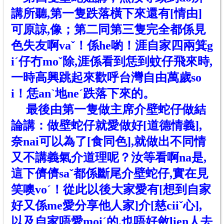
講所聽,第一隻跌落橫下來還有[情由]
可原諒,像；第二同第三隻完全都係見
色失友
啊vaˇ
！係he喲！涯自家四兩箕g
iˊ仔冇moˇ除,涯係看到恁到蚊仔飛來時,
一時高興跳起來歡呼台灣自由萬歲so
i！恁anˋ地neˊ跌落下來
的
。
最後由第一隻做主席介壁蛇仔做結
論講：做壁蛇仔就愛做好[道德情義],
奈nai可以為了[食同色],就做出不同情
又不講義氣介道理呢？汝等看啊na是,
這下儕儕saˇ都係斷尾介壁蛇仔,實在見
笑噢voˊ！從此以後大家愛有[想到自家
好又係me愛分享他人家]介[慈ciiˇ心],
以及自家唔愛moiˊ
的
.也唔好斂lien人去