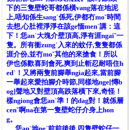
下的三隻壁蛇哥都係橫vang落在地
泥
上
,唔知係生sangˊ係死,伊都冇moˇ時間
去想,心肚裡淨淨在該ge愐menˋ講：這
下！恁anˋ大塊介壁頂高,淨有涯ngaiˇ一
隻。所有衝zungˊ入來的蚊仔,隻隻都係
涯介份,並冇moˇ其他的來搶食！所以
伊也係歡喜到會死,爽到止斬忍耐唔住h
edˋ！又將兩隻前腳舉ngia起來,當前腳
一舉起來愛拍腳介時節,同樣地nge[慱b
og]聲地又對壁頂高跌落橫下來,奇怪！
樣ngiong會恁anˋ準！的dag對！就係層
cenˇ啊na在第一隻壁蛇仔介身上hon
g。
恁anˋ地neˊ前前後後,四隻壁蛇仔一