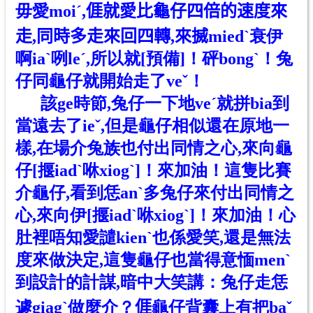
毋愛moiˊ,𠊎就愛比龜仔四倍
的
速度來
走,同時多走來回四轉,來搣miedˋ衰伊
啊iaˋ咧leˊ,所以就[預備]！砰bongˋ！兔
仔同龜仔就開始走了veˇ！
該ge時節,兔仔一下地veˊ就拼bia到
當遠去了ieˇ,但是龜仔相似還在原地一
樣,在場介兔族也付出同情之心,來向龜
仔[揠iadˋ咻xiogˋ]！來加油！這隻比賽
介龜仔,看到恁anˋ多兔仔來付出同情之
心,來向伊[揠iadˋ咻xiogˋ]！來加油！心
肚裡唔知愛譴kienˋ也係愛笑,還是無法
度來做決定,這隻龜仔也當得意愐menˋ
到設計
的
計謀,暗中大笑講：兔仔走恁
遽giagˋ做麼介？𠊎龜仔背囊上有把baˇ