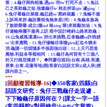
策：
4.龜仔與狗相逢.憑pinˋ符fuˇ打死不走：
5.兔以
己之長欺龜之短.強邀龜仔ieˋ相走拼逞qinˋ遽giagˋ：
6.兔仔看龜目屎樣.龜忍趖soˇ爬終就贏：
7.兔輸不服
上訴再來拼.龜設賽程兔無奈是[河]：
8.兔龜各族為
了族群榮譽.成立[揠iad 咻xiogˋ隊]來鼓勵加油：
9.兔
仔連輸兩擺不服再上訢.暗中設計崎斜山路來欺龜：
10.山兔威風凜凜limˋ拼出來挑戰.忍者龜續sa詐病趖
soˇ出來應戰：
11.兔仔慘輸目珠噭gieu紅迄今猶未
消.龜講一切煩惱多半係因強出頭：
12.上天巧思造
萬物.利益各等都相同 ：13.龜仔為何背有十三個八
卦又行路恁慢趖？。◆阿廖伯巡回(台南.高雄.美濃,
屏東.台東.花蓮等地)開[客家白話語文班](成人班)授
課内容之一。
==
=
[
回顧複習報導-16
]
◆
350
客家(四縣)白
話語文研究：兔仔三戰龜仔走逞遽．
下下輸龜仔原因何在？[課文一字一語
(客四縣腔)(對照錄音)]
(文章篇)
(卄
四
)