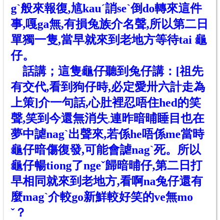
gˋ般來報復,訄kauˊ誚seˋ倒do轉來這件
事,嘎ga無,有損兔族介名聲,所以第二日
單獨一隻,當早就來到老地方等待tai 龜
仔。
話講；這隻龜仔聽到兔仔講：[祖先
有交代,看到狗仔時,必定愛卅六計走為
上策]介一句話,心肚裡忍唔住hed
的
笑
聲,笑到今
還
無消失
連昨暗晡睡目也在
,
夢中謔nagˋ出聲來,若係he唔係me當
時
龜仔暗傷復發,可能會謔nagˋ死。所以
龜仔暢tiong了ngeˇ歸暗晡仔,第二日打
早相同就來到老地方,看啊na兔仔還有
麼magˋ介較go新鮮較好笑
的ve
無mo
ˇ？