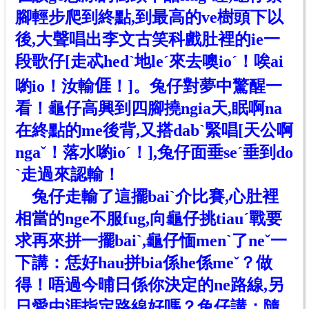
腳輕步爬到終點,到最高
的ve
樹頭下以
後,大聲唱出李文古笑科戲肚裡
的ie
一
段歌仔[走忒hedˋ地leˊ來去噢ioˊ！唉ai
喲io！汝輸𠊎！]。兔仔對夢中驚醒一
看！龜仔高興到四腳撓ngia天,眠啊na
在終點
的me
後背,又搭dabˋ緊唱[天公啊
ngaˇ！落水喲ioˊ！],兔仔面垂seˊ垂到do
ˋ走過來認輸！
兔仔走輸了這擺baiˋ介比賽,心肚裡
相當的nge不服fug,向龜仔挑tiauˊ戰要
求再來拼一擺baiˋ,龜仔愐menˋ了neˇ一
下講：恁好hau拼bia
係he
係meˇ？做
得！唔過今晡日係你決定的ne路線,另
日愛由涯指定路線好嗎？兔仔講：隨