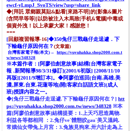
ewcf-yLmpJ_SvoTS/view?usp=share_link
◆[拜託 眾鄉親莫貼&點看[來路不明]的[影集&圖片
(含問早等等)]以防被注入木馬
致(手机&電腦)中毒或
個資外洩！以上承蒙大家！感謝您！
==
=
[
回顧複習報導-16
]
◆
350
兔仔三戰龜仔走逞遽．下
下輸龜仔原因何在？
(文章篇)
台灣客家電子報(本文)→
https://yuyuhakka.shop2000.com.t
w/news/348328
※本篇
作者：
[
阿廖伯
創意故事]結構
[台灣客家電子
報 .新聞報導98/3/31修訂
]
(2001/6初版] [2008/11/10
再版][2011/9增訂本]
。
◆阿廖伯巡回(台南.高雄.美
濃,屏東.台東.花蓮
等地
)開[客家白話語文班](成人
班)授課内容之一。
◆[兔仔三戰龜仔走逞遽.下下輸龜仔原因何在？]
htt
ps://yuyuhakka.shop2000.com.tw/news/348328
※本
篇[阿廖伯創意故事]結構提要：
1.上天巧思造萬物.
利益各等都相同 ：
2.兔仔veˋ體態皎gauˋ美又溫純.
常娥仙女帶兔上月宮：
3.兔族見狗來.卅六計走為上