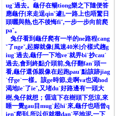
ugˋ過去。龜仔在暢tiong樂之下隨便答
應龜仔[來走逞qinˇ遽],一路上也唔驚日
頭曬與熱,也不後悔fiˇ,一步一步向前爬
paˇ。
兔仔看到龜仔爬有一半
的ne
路程cang
ˇ了ngeˇ,起腳就像[風速40米]介樣式趜g
iugˋ過去,龜仔一下地veˊ就畀biˋ抄cauˊ
過去,會到終點介頭前,兔仔翻fanˊ頭一
看,龜仔還係親像在起跑pauˊ點該跡jiag
ˋ仔ge
ˋ
一樣。該ge時節,走啊va也渴hod
渴地leˊ了ieˇ,又堵duˋ好路邊有一頭大
樹,兔仔就想；𠊎這下在樹頭下恁涼,來
睡一覺gau目mugˋ起hiˋ來,龜仔也唔曾q
ienˇ爬到,所以佢就攤danˊ平地泥,一下