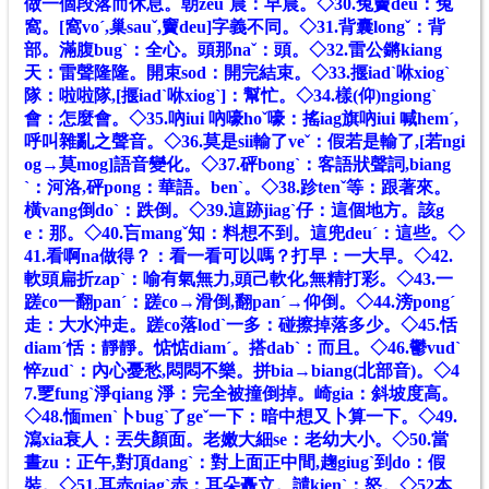
做一個段落而休息。朝zeuˊ晨：早晨。
◇
30.兔竇deu：兔
窩。[窩voˊ,巢sauˇ,竇deu]字義不同。
◇
31.背囊longˇ：背
部。滿腹bugˋ：全心。頭那naˇ：頭。
◇
32.雷公鏘kiang
天：雷聲隆隆。開束sod：開完結束。
◇
33.揠iadˋ咻xiogˋ
隊：啦啦隊,[揠iadˋ咻xiogˋ]：幫忙。
◇
34.樣(仰)ngiongˋ
會：怎麼會。
◇
35.吶iui 吶嚎hoˇ嚎：搖iag旗吶iui 喊hemˊ,
呼叫雜亂之聲音。
◇
36.莫是sii輸了veˇ：假若是輸了,[若ngi
og→莫mog]語音變化。
◇
37.砰bongˋ：客語狀聲詞,biang
ˋ：河洛,砰pong：華語。benˋ。
◇
38.跈tenˇ等：跟著來。
橫vang倒doˋ：跌倒。
◇
39.這跡jiagˋ仔：這個地方。該g
e：那。
◇
40.
吂
mangˇ知：料想不到。這兜deuˊ：這些。
◇
41.看啊na做得？：看一看可以嗎？打早：一大早。
◇
42.
軟頭扁折zapˋ：喻有氣無力,頭己軟化,無精打彩。
◇
43.一
蹉co一翻panˊ：蹉co→滑倒,翻panˊ→仰倒。
◇
44.滂pongˊ
走：大水沖走。蹉co落lodˋ一多：碰擦掉落多少。
◇
45.恬
diamˊ恬：靜靜。惦惦diamˊ。搭dabˋ：而且。
◇
46.鬱vudˋ
悴zudˋ：內心憂愁,悶悶不樂。拼bia→biang(北部音)。
◇
4
7.覂fungˋ淨qiang 淨：完全被撞倒掉。崎gia：斜坡度高。
◇
48.愐menˋ卜bugˋ了geˇ一下：暗中想又卜算一下。
◇
49.
瀉xia衰人：丟失顏面。老嫩大細se：老幼大小。
◇
50.當
晝
zu：正午,對頂dangˋ：對上面正中間,趜giugˋ到do：假
裝。
◇
51.耳赤qiagˋ赤：耳朵矗立。譴kienˋ：怒。
◇
52本