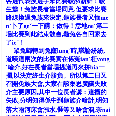
各選代表換選手來比賽較go新鮮！較
生趣！兔族長者當場同意,但要求比賽
路線換過兔族來決定,龜族長者又愐me
nˋ卜了geˇ一下講：做得！恁地neˊ第二
場比賽到此結束散會,龜兔各自回家去
了ieˇ！
眾兔歸轉到兔窿lungˇ時,議論紛紛,
道嘆這兩次的比賽實在係冤ianˊ枉vong
ˋ輸介,好在長者當場提議再來拼bia一
擺,以決定終生介勝負。所以第二日又
召開兔族大會,大家在該集思廣議失敗
介主要原因,其中一位長者講：這擺的
失敗,分明知得係中到龜族介暗計,明知
落大雨河床會漲水,
𠊎
等又唔會泅,奈nai