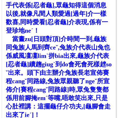
手代表係[忍者龜],眾龜知得這個消息
以後,就像凡間人類愛過[過年]介一樣
歡喜,同時愛看[忍者龜]介表現,係有一
登珍地neˊ！
當
晝
zu[日頭對頂]介時間一到,龜族
同兔族人馬到齊ceˇ,兔族介代表山兔也
係威風凜凜limˋ拼bia出來,龜族介代表
[忍者龜]續趜giugˋ到do會死會死樣趖so
ˇ出來。頭下由主辦介兔族長老宣佈賽
程cangˇ同路線,兔族眾親聽了ngeˇ所宣
佈介[賽程cangˇ同路線]時,眾兔隻隻都
係用前腳掩emˊ等嘴,唔敢笑出來,只是
心肚裡講：這擺龜仔介功夫,[龜腳會走
出來了ieˊ]！