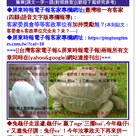
◆
屏東時報電子報
客家專欄網址(
臺灣
唯一有客家
(四縣)語音文字版專欄報導
)
：
客家
委
員
會
等等客政單位
有
加持獎勵
無？
[本則貼文：
客委會&客政單位完全未？未？----
]
◆
屏東時報電子報
客家專欄網址
：
https://pingtungtim
es.com.tw/?cat=10
==
=
[(台灣客家電子報&屏東時報電子報)兩報所有文
章同時在(yahoo&google)網站連接刊出]
==
=
◆兔龜仔走逞遽,龜仔ieˋ贏了ngeˇ三擺baiˋ,今年
龜
仔
i
eˋ
又
邀
兔
仔
講：兔仔veˋ！今年汝掌政天下再來拼一