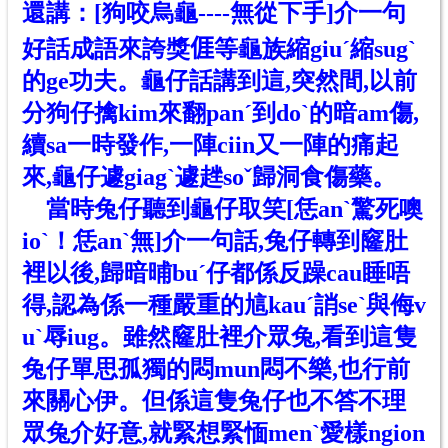
還講：[狗咬烏龜----無從下手]介一句
好話成語來誇獎𠊎等龜族
縮giuˊ
縮sugˋ
的ge
功夫
。龜仔話講到這,突然間,以前
分狗仔擒kim來翻panˊ到doˋ的暗am傷,
續sa一時
發作
,一陣ciin又一陣的痛起
來,龜仔遽giagˋ遽
趖soˇ
歸洞食傷藥
。
當時兔仔聽到龜仔取笑[恁anˋ驚死噢
ioˋ
！
恁anˋ
無
]介一句話,兔仔轉到窿肚
裡以後,歸暗晡buˊ仔都係反躁cau睡唔
得,認為係一種嚴重的訄kauˊ誚seˋ與侮v
uˋ辱iug。雖然窿肚裡介眾兔,看到這隻
兔仔單思孤獨的悶mun悶不樂,也行前
來關心伊。但係這隻兔仔也不答不理
眾兔介好意,就緊想緊愐menˋ愛樣ngion