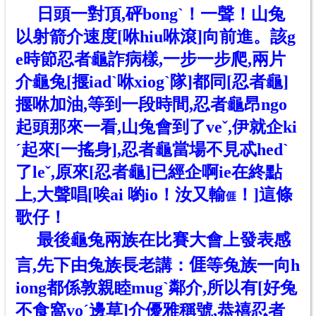
日頭一對頂,砰bongˋ！一聲！山兔
以射箭介速度[咻hiu咻滾]向前進。該g
e時節忍者龜詐病樣,一步一步爬,兩片
介龜兔[揠iadˋ咻xiogˋ隊]都同[忍者龜]
揠咻加油,等到一段時間,忍者龜昂ngo
起頭那來一看,山兔會到了veˇ,伊就企ki
ˊ起來[一搖身],忍者龜當場不見忒hedˋ
了leˇ,原來[忍者龜]已經企啊ie在終點
上,大聲唱[唉ai 喲io！汝又輸
！]這條
𠊎
歌仔！
最後龜兔兩族在比賽大會上發表感
言,先下由兔族長老講：𠊎
等
兔族一向h
iong都係敦親睦mugˋ鄰介,所以有[好兔
不食窩voˊ邊草]介優雅稱號,恭禧忍者