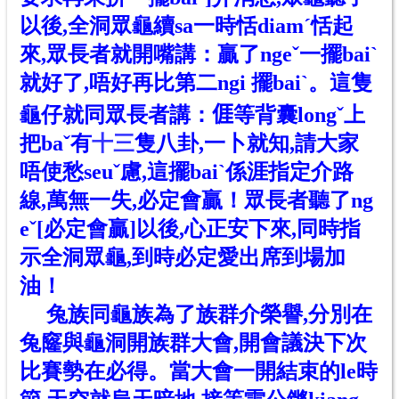
以後,全洞眾龜續sa一時恬diamˊ
恬
起
來,眾長者就開嘴講：贏了nge
ˇ
一擺baiˋ
就好了,唔好再比第二ngi 擺baiˋ。這隻
龜仔就同眾長者講：𠊎等背囊longˇ上
把baˇ有
十三
隻
八卦,一卜就知,請大家
唔使愁seuˇ慮,這擺baiˋ係涯指定介路
線,萬無一失,必定會贏！眾長者聽了ng
eˇ[必定會贏]以後,心正安下來,同時指
示全洞眾龜,到時必定愛出席到場加
油！
兔族同龜族為了族群介榮譽,分別在
兔窿與龜洞開族群大會,開會議決下次
比賽勢在必得。當大會一開結束
的le
時