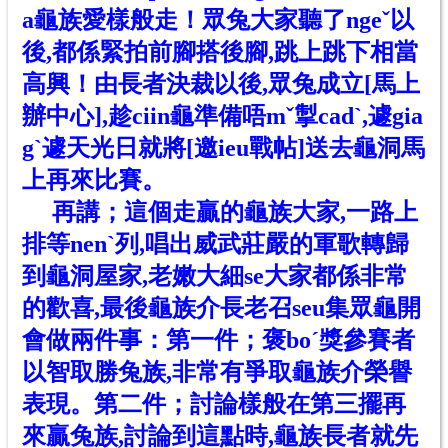
a龜族愛樣般走！眾兔大家聽了ngeˇ以
後,都係緊拍前腳搭後腳,跳上跳下相當
高興！由長者決裁以後,眾兔成立[馬上
辦中心],趁ciin龜準備唔mˇ掣cadˋ,遽gia
gˋ遽天光日就將[邀ieu戰帖]送去龜洞馬
上再來比賽。
再講；這個走贏的龜族大家,一路上
排等nenˋ列,唱出威武莊嚴的軍歌轉歸
到龜洞屋家,老嫩大細se大家都係非常
的歡喜,最後龜族介長老召seu集眾龜開
會做兩件事：第一件；褒boˊ獎參賽者
以智取勝兔族,非常有爭取龜族介榮譽
表現。第二件；討論樣般在第三擺再
來贏兔族,討論到這點時,龜族長者就先