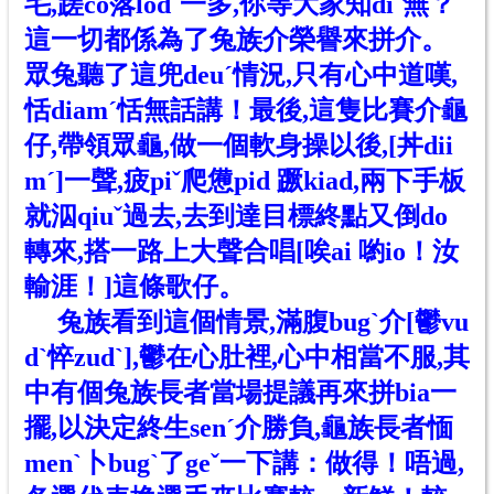
毛,蹉co落lodˋ一多,你等大家知diˊ無？
這一切都係為了兔族介榮譽來拼介。
眾兔聽了這兜deuˊ情況,只有心中道嘆,
恬diamˊ恬無話講！最後,這隻比賽介龜
仔,帶領眾龜,做一個軟身操以後,[丼dii
mˊ]一聲,疲piˇ爬憊pid 蹶kiad,兩下手板
就泅qiuˇ過去,去到達目標終點又倒do
轉來,搭一路上大聲合唱[唉ai 喲io！汝
輸涯！]這條歌仔。
兔族看到這個情景,滿腹bugˋ介[鬱vu
dˋ悴zudˋ],鬱在心肚裡,心中相當不服,其
中有個兔族長者當場提議再來拼bia一
擺,以決定終生senˊ介勝負,龜族長者愐
menˋ卜bugˋ了geˇ一下講：做得！唔過,