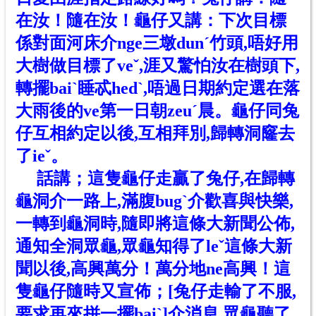
在汝！
隨在汝！
龜仔又講：下次目標
係對面河床介nge三墩dunˊ竹頭,唔好用
大樹做目標了veˇ,涯又驚怕汝在樹頭下,
轉擺baiˋ睡忒hedˋ,唔過日期約定選在落
大雨後
的ve
第一日朝zeuˊ晨。龜仔同兔
仔互相約定以後,互相拜別,歸轉洞窿去
了ieˇ。
話講；這隻龜仔走贏了兔仔,在歸轉
龜洞介一路上,滿腹bugˋ介歡喜與快樂,
一轉到龜洞時,隨即將這條大新聞公佈,
通
知全洞眾龜,眾龜知得了l
eˇ
這條大新
聞以後,高興萬分！萬分地ne高興！這
隻龜仔隨時又宣佈；[兔仔走輸了不服,
要求再來拼一擺baiˋ]介消息,眾龜聽了