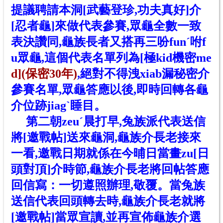
提議聘請本洞[武藝登珍,功夫真好]介
[忍者龜]來做代表參賽,眾龜全數一致
表決讚同,龜族長者又搭再三吩funˊ咐f
u眾龜,這個代表名單列為[極kid機密me
d]
(保密30年)
,絕對不得洩xiab漏秘密介
參賽名單,眾龜答應以後,即時回轉各龜
介位跡jiagˋ睡目。
第二朝zeuˊ晨打早,兔族派代表送信
將[邀戰帖]送來龜洞,龜族介長老接來
一看,邀戰日期就係在今晡日當畫zu[日
頭對頂]介時節,龜族介長老將回帖答應
回信寫：一切遵照辦理,敬覆。當兔族
送信代表回頭轉去時,龜族介長老就將
[邀戰帖]當眾宣讀,並再宣佈龜族介選