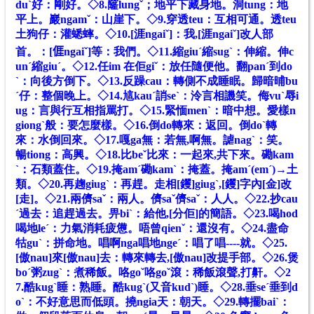
duˋ好：剛好。
◇
8.窿lungˇ；地平下藏身地。洞tung：地
平上。巖ngamˇ：山崖下。
◇
9.穿透teu：互相可通。透teu
土狗仔：灌蟋蟀。
◇
10.[涯ngaiˇ]：我,[涯ngaiˇ]改人部
首。：[
𠊎
ngaiˇ]等：我們。
◇
11.縮giuˊ縮sugˋ：伸縮。伸c
unˊ縮giuˊ。
◇
12.任im 在佢giˇ：放任隨便他。翻panˊ到do
ˋ：向後方倒下。
◇
13.反躁cau：轉側不成睡眠。歸暗晡bu
ˊ仔：整個晚上。
◇
14.訄kauˊ誚seˋ：泠言相譏笑。侮vuˋ辱i
ug：言與行互相指罵打。
◇
15.緊愐menˋ：暗中想。愛樣n
giongˋ般：要怎麼樣。
◇
16.倒do轉來：返回。倒doˋ轉
來：水倒回來。
◇
17.嘎ga無：若無,啊無。謔nagˋ：笑。
暢tiong：高興。
◇
18.比beˇ比來：一起來,共下來。磡kam
ˋ：石類蓋住。
◇
19.掩amˊ磡kamˋ：掩蓋。掩amˊ(emˊ)→土
類。
◇
20.再趜giugˋ：再趕。走相[钁]giugˋ,[钁]字內[金]改
[走]。
◇
21.兩儕saˇ：兩人。儕saˇ儕saˇ：人人。
◇
22.抄cau
ˊ過去：追趕過去。畀biˋ：給他,[分佢]的簡語。
◇
23.喝hod
喝地leˊ：力氣消耗疲憊。唔曾qienˇ：還沒有。
◇
24.盡命
牯guˋ：拼命地。唱啊nga唱地ngeˊ：唱了唱----就。
◇
25.
[傲nau]來[傲nau]去：轉來轉去,[傲nau]改提手部。
◇
26.煲
boˊ粥zugˋ：煮稀飯。咯goˇ咯goˇ滾：稀飯滾聲,打鼾。
◇
2
7.酷kugˋ睡：熟睡。酷kugˋ(又音kudˋ)睡。
◇
28.垂seˊ垂到d
oˋ：不好意思而低頭。撓ngia天：朝天。
◇
29.轉擺baiˋ：