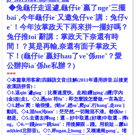
◆兔龜仔走逞遽,龜仔ieˋ贏了ngeˇ三擺
baiˋ,今年
龜
仔
i
eˋ
又
邀
兔
仔
v
eˋ
講：兔仔v
eˋ！今年汝掌政天下再來拼一擺好嗎？
兔仔推toiˊ辭講：掌政天下奈還有時
間！？
莫是再輸,奈還有面子掌政天
下！(龜仔ieˋ贏好
hau
了veˇ係meˇ？
愛
公辦抑iaˊ係he私辦？
)
==
=
◇本篇章用客家[四縣語文音]注解(2011
年
通
用
拼音,
以後更
改漢語拼音)
：
◇
1.逞qinˋ遽giagˋ：比賽速度快。走相[钁]giugˋ,[钁]字內
[金]改[走]。
◇
2.憑pinˋ符fuˇ：即怎麼說怎麼做,一言為定。
◇
3.趖soˇ爬：喻很慢。[蛞seˇ,趖soˇ,爬paˇ,行hangˇ,走zeuˋ]
動詞。
◇
4.混fun沌tunˇ：茫茫然,一切雜混不清。都係he：
都是。
◇
5.去選去擇tog：選→好中取選,[好壞]中取選→擇t
og。
◇
6.一踐jien一跳tiauˇ：用後腳跟→踐。用前趾→蹶ki
ad(kied北部音)。
◇
7.岸ngan上hong：又稱連崗gongˊ。堵