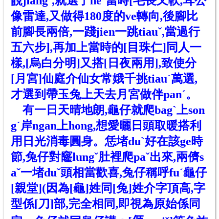
靚jiang
ˊ
,就選了neˇ當時[毛長又軟,耳公
像雷達,
又
做
得
180度
的ve
轉向,後腳比
前腳長兩倍,一踐jien一跳tiauˇ,當過行
五六步],再加上當時的[目珠仁]同人一
樣,[烏白分明]又搭[日夜兩用],致使分
[月宮]仙庭介仙女常娥千挑tiauˊ萬選,
才選到帶玉兔上天去月宮做伴panˊ。
有一日天晴地朗,龜仔就爬bagˋ上son
gˊ岸ngan上hong,想愛曬日頭取暖搭利
用日光消毒圓身。恁堵duˋ好在該ge時
節,兔仔對窿lungˇ肚裡爬paˇ出來,兩儕s
aˇ一堵duˇ頭相當歡喜,
兔仔
稱呼fuˊ
龜仔
[親堂](因為[龜]姓同[兔]姓介字頂高,字
型係[刀]部,完全相同,即視為原始係同