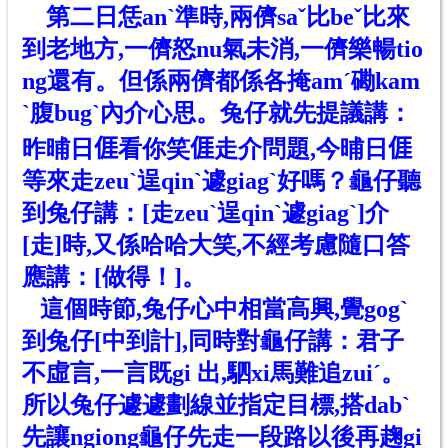
第二日恁anˋ準時,兩儕saˇ比beˇ比來
到老地方,一儕怒nu氣未消,一儕樂暢tio
ng
還有
。但係兩儕都係各掩amˊ磡kam
ˋ腹bugˋ內介心思。兔仔就先提議講：
昨晡日𠊎看你笑𠊎走介問題,今晡日𠊎
等來走zeuˋ逞qinˋ遽giagˋ好嗎？龜仔聽
到兔仔講：[走zeuˋ逞qinˋ遽giagˋ]介
[走]時,又係哈哈大笑,不經考慮隨口答
應講：[做得！]。
這個時節,兔仔心中相當高興,覺gogˋ
到兔仔[中到計],同時對龜仔講：君子
不虛言,一言既gi 出,駟xi馬難追zuiˊ。
所以兔仔遽遽劃線並指定目標,搭dabˋ
先讓ngiong龜仔先走一段路以後再趜gi