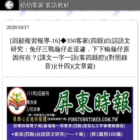
幼幼客家 客語教材
2020/10/17
[回顧複習報導-16]◆350客家(四縣)白話語文
研究：兔仔三戰龜仔走逞遽．下下輸龜仔原
因何在？[課文一字一語(客四縣腔)(對照錄
音)](卄四)(文章篇)