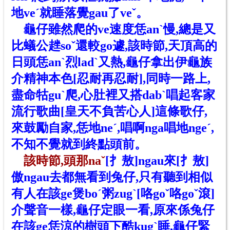
地veˊ就睡落覺gau
了veˇ
。
龜仔雖然爬的ve速度恁anˋ慢,總是又
比蟻公趖soˇ還較go遽,該時節,天頂高的
日頭恁anˋ烈ladˋ又熱,龜仔拿出伊龜族
介精神本色[忍耐再忍耐],同時一路上,
盡命牯guˋ爬,心肚裡又搭dabˋ唱起客家
流行歌曲[皇天不負苦心人]這條歌仔,
來鼓勵自家,恁地neˊ,唱啊nga唱地ngeˊ,
不知不覺就到終點
頭
前。
該時節,頭那naˇ
[扌敖]ngau來
[扌敖]
傲ngau去都無看到兔仔,只有聽到相似
有人在該ge煲boˊ粥zugˋ[咯goˇ咯goˇ滾]
介聲音一樣,龜仔定眼一看,原來係兔仔
在
該ge
恁涼的樹頭下酷kugˋ睡,龜仔緊