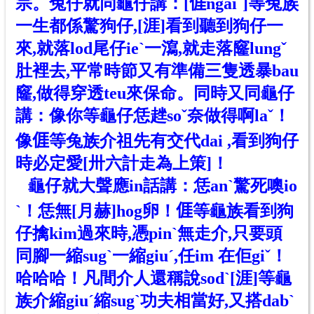
宗。兔仔就同龜仔講：[𠊎ngaiˇ]等兔族
一生都係驚狗仔,[涯]看到聽到狗仔一
來,就落lod尾仔ieˋ一瀉,就走落窿lungˇ
肚裡去,平常時節又有準備三隻透暴bau
窿,做得穿透teu來保命。同時又同龜仔
講：像你等龜仔恁趖soˇ奈做得啊laˇ！
像𠊎等兔族介祖先有交代dai ,看到狗仔
時必定愛[卅六計走為上策]！
龜仔就大聲應in話講：恁anˋ驚死噢io
ˋ！
恁
無
[月赫]hog卵！
𠊎等龜族看到狗
仔擒kim過來時,憑pinˋ無走介,只要頭
同腳一縮sugˋ一縮giuˊ,任im 在佢giˇ！
哈哈哈！凡間介人還稱說sodˋ[涯]等龜
族介縮giuˊ縮sugˋ功夫相當好,又搭dabˋ