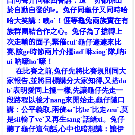
口同聲介同樣回答講：這一切都係出
於自動自發
的le
。兔仔同龜仔又同時哈
哈大笑講：噢oˋ！𠊎等龜兔兩族實在有
族群團結合作之心。兔仔為了搶轉上
次走輸的面子,緊催cuiˊ龜仔遽遽來比
賽,該ge時節兩片介揠iadˋ咻xiogˋ隊,吶i
ui 吶嚎hoˇ嚎！
在比賽之前,兔仔先將比賽規則同大
家報告,並將目標講分大家知得,又搭da
bˋ表明愛同上擺一樣,先讓龜仔先走一
段路程以後才nang來開始走,龜仔隨口
講：公平義取,兩儕saˇ比beˇ比走zeuˋ,莫
是sii輸了veˇ又再生sangˊ話緒xi。兔仔
聽了龜仔這句話,心中也暗想講：讓伊