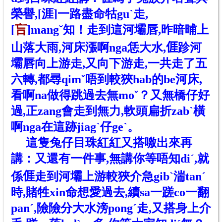
榮譽,[涯]一路盡命牯guˋ走,
[
吂
]mangˇ知！走到這河壩唇,昨暗晡上
山落大雨,河床漲啊nga恁大水,
𠊎
跈河
壩唇向上游走,又向下游走,一共走了五
六轉,都尋qimˇ唔到較狹hab的be河床,
看啊na做得跳過去無moˇ？又無橋仔好
過,正zang會走到無力,軟頭扁折zabˋ橫
啊nga在這跡jiagˋ仔geˋ。
這隻兔仔目珠紅紅又搭噭出來再
講：又還有一件事,無講你等唔知diˊ,就
係𠊎走到河壩上游較狹介急gibˋ湍tanˊ
時,賭牲xin命想愛過去,續sa一蹉co一翻
panˊ,險險分大水滂pongˊ走,又搭身上介