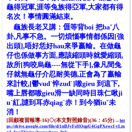
龜得冠軍,涯等兔族得亞軍,大家都有得
名次！事情圓滿結束。
龜族長老又講：
𠊎
等背boi 把baˇ八
卦,凡事不急。一切煩惱事情都係因[強
出頭],唔好恁好hau來爭贏輸。在做龜
仔也係做事方面,應該縮頭時就愛縮頭,
故所[狗咬烏龜----無從下手],像
凡間
兔
仔就無龜仔介忍耐美德,正會為了贏輸
來計較,
[鬱vudˋ悴zudˋ]噭gieu 到這下,
嘴上唇都噭gieu滑一缺同時目珠仁啾ji
uˊ紅,譴到耳赤qiagˋ赤！到今猶iuˇ未
消！
[回顧複習報導-16]
◇(
本文對照錄音
)(36：45分)→
htt
ps://drive.google.com/file/d/1nBJyFsHOqpU4GgPXewcf-yLm
pJ_SvoTS/view?usp=share_link