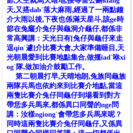
節,天空就烏天暗地,接等雷公鏘kiang
天,又搭dabˋ落大麻雨,經過了一兩點鐘
介大雨以後,下夜也係滿天星斗,該ge時
節在兔窿介兔仔與龜洞介龜仔,都係非
常高興講：天光日有[兔仔與龜仔來走
逞qinˋ遽]介比賽大會,大家準備睡目,天
光朝晨愛到比賽地點集合,做揠iadˋ咻xi
ogˋ隊,做加油介鼓勵工作。
第二朝晨打早,天晴地朗,兔族同龜族
兩隊兵馬也依約來到比賽介地點,當這
兩隻比賽介兔仔同龜仔到場看到對方
帶恁多兵馬來,都係異口同聲
的
nge
問
講：汝樣ngiongˋ會帶恁多兵馬來呢？
同時這兩隻比賽介兔仔同龜仔,又係異