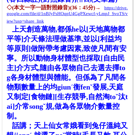
◇(
本文
一字一語
對照錄音
)(36：45分)→
https://drive.
google.com/file/d/1nBJyFsHOqpU4GgPXewcf-yLmpJ_SvoTS/v
iew?usp=share_link
上天創造萬物,都係he以[天地萬物都
平等]介天條法理做基準,並以[利益均
等原則]做附帶考慮因素,致使凡間有安
寧。所以動物身材體型也採取[自由民
主]介方式,隨由各眾物自己去選去擇to
g各身材體型與體能。但係為了凡間各
物類數量上的均giunˊ衡fenˇ發展,天庭
又制定[食物鏈]
[生存競爭,自然淘toˇ汰t
ai]介常songˇ規,做為各眾物介數量控
制。
話講；
天
上
仙女
常娥
看到兔仔溫純又