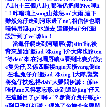
八卦(十三個八卦),都唔係把假
的
ve哩li
ˋ！昨暗晡上song山落恁anˋ大雨,這下
雖然兔仔走到河床邊了neˇ,相信伊也唔
曉得用泅qiuˇ水過去,這擺是siiˇ分[涯]
設計到了veˇ嚎ho！
當龜仔爬走到河壩唇(脣)siinˇ時,後
背來加油[揠iadˋ咻xiogˋ]介大隊也跈ten
ˇ等denˋ來,在河壩唇續sa看到比賽介該g
e隻兔仔,又係四腳撓ngia天橫vang倒do
ˋ在地,兔仔介[揠iadˋ咻xiogˋ]大隊,緊緊
將兔仔扶起,搭dabˋ大聲問伊講：係he
唔係me又得意忘形,走到這跡jiagˋ仔又
在這睡目了geˇ啊iaˇ？參賽介兔仔噭gie
u到目珠紅紅講：𠊎為了兔族介名聲與