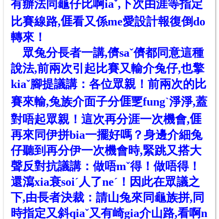
有辦法同龜仔比啊iaˇ,下次由涯等指定
比賽線路,
𠊎
看又係me愛設計報復倒do
轉來！
眾兔分長者一講,儕saˇ儕都同意這種
說法,前兩次引起比賽又輸介兔仔,也擎
kiaˇ腳提議講：各位眾親！前兩次的比
賽來輸,兔族介面子分𠊎覂fungˋ淨淨,蓋
對唔起眾親！這次再分涯一次機會,𠊎
再來同伊拼bia一擺好嗎？身邊介細兔
仔聽到再分伊一次機會時,緊跳又搭大
聲反對抗議講：做唔mˇ得！做唔得！
還瀉xia衰soiˊ人了neˊ！因此在眾議之
下,由長者決裁：請山兔來同龜族拼,同
時指定又斜qiaˇ又有崎gia介山路,看啊n