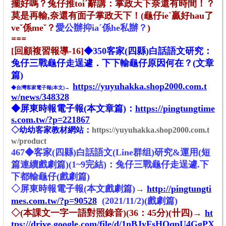
擺好嗎？兔仔推toiˊ辭講：掌政天下奈還有時間！？
莫是再輸,奈還有面子掌政天下！
(龜仔ieˋ贏好hau
了
veˇ係meˇ？
愛公辦抑iaˊ係he私辦？
)
==
=
[回顧複習報導-16]
◆
350
客家(四縣)白話語文研究：
兔仔三戰龜仔走逞遽．下下輸龜仔原因何在？(文章
篇)
https://yuyuhakka.shop2000.com.t
◆
台灣客家電子報(本文)→
w/news/348328
◆屏東時報電子報(本文章篇)：
https://pingtungtime
s.com.tw/?p=221867
◇幼幼客家教材網站：
https://yuyuhakka.shop2000.com.t
w/product
467◆客家(四縣)白話語文(Line群组)研究&運用(短
篇連續戲劇篇)(1~9完結)：兔仔三戰龜仔走逞遽.下
下都輸龜仔(戲劇篇)
◇屏東時報電子報(本文戲劇篇)→
http://pingtungti
mes.com.tw/?p=90528
(2021/11/2)
(戲劇篇)
◇(本課文一字一語對照錄音)(36：45分)(卄四)→
ht
tps://drive.google.com/file/d/1nBJyFsHOqpU4GgPX