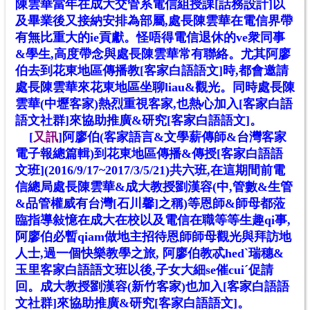
陳雲華當年在成大交管系電信組授課[話務設計]以
及畢業後又接納安排為部屬,處長陳雲華在電信界帶
有無比重大的ie貢獻。怪唔得電
信退休的ve衆同事
&學生,高度帶念與處長陳雲華常有聯絡。尤其阿廖
伯去到花東地區傳播教[客家白語語文]時,都會邀請
處長陳雲華來花東地區坐聊liau&觀光。同時處長陳
雲華(中壢客家)熱烈重視客家,也熱心加入[客家白語
語文社群]來協助推廣&研究[客家白語語文]
。
[
又訊
]
阿廖伯(客家語言&文學薪傳師&台灣客家
電子報總篇輯)到花東地區傳播&傳授[客家白語語
文班](2016/9/17~2017/3/5/21)共六班,在這期間前電
信總局處長陳雲華&成大教授劉漢容(中,管數&生管
&品管權威有台灣[石川馨]之稱)等恩師&師母都蒞
臨指導敍憶在成大在校以及電信在職等等生趣qi事,
阿廖伯
必
暫qiam做地主招待恩師師母觀光與拜訪地
人士,過一個快樂教學之旅, 阿廖伯教忒hed
ˋ
瑞穗&
玉里客家白語語文班以後,子女大細se催cui
ˊ
促請
回
。
成大教授劉漢容(
新竹
客家)也加入
[客家白語語
文社群]來協助推廣&研究[客家白語語文]
。