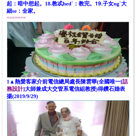
19.子女
起：暗中想起。
18.教忒hedˋ：教完。
ng
ˋ
大
細se：全家。
=======
1▲熱愛客家介前電信總局處長陳雲華(全國唯一[
話
務設計
]大師兼成大交管系電信組教授)得鑽石婚表
揚(2019/9/29)