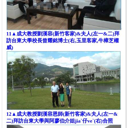
11
▲成大教授劉漢容(新竹
客家)
&夫人(左一&二)拜
訪台東大學校長曾耀銘博士(右,玉里客家,牛樟芝權
威)
12
▲成大教授劉漢容恩師
(新竹
客家)
&夫人
(左一&
二)
拜訪台東大學
與阿廖伯
介
姐jiaˋ仔veˋ(右)合照