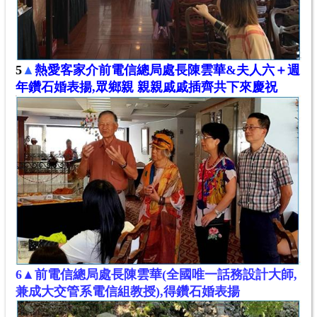
5
▲
熱愛客家介前電信總局處長陳雲華&夫人六＋週
年鑽石婚
表揚,眾鄉親
親
親
戚戚
插齊
共下
來慶祝
6
▲
前電信總局處長陳雲華(全國唯一話務設計大師,
兼
成大交管系電信組教授
),
得鑽石婚表揚