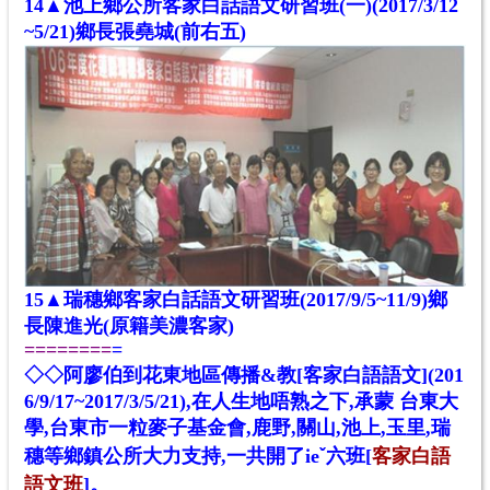
14
▲池上鄉公所客家白話語文研習班(一)(
2017
/3/12
~5/21)
鄉
長張堯城(前右五)
15
▲瑞穗鄉客家白話語文研習班(
2017
/9/5~11/9)
鄉
長陳進光(原籍美濃
客家)
========
=
◇
◇阿廖伯
到花東地區傳播&教[客家白語語文]
(201
6/9/17~
2017
/3/5/21),在人生地唔熟之下,承蒙 台東大
學,
台東市一粒麥子基金會,
鹿野,關山,池上,
玉
里,瑞
ˇ
穗等鄉鎮公所大力支持,一
共
開了ie
六班
[
客家白語
。
語文
班
]