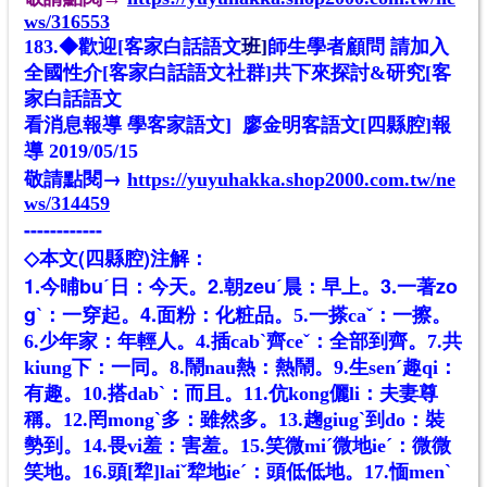
ws/316553
1
83.◆歡迎[客家白話語文
班]
師生學者顧問 請加入
全國性介[客家白話語文社群]共下來探討&研究[客
家白話語文
看消息報導 學客家語文] 廖金明客語文[四縣腔]報
導 2019/05/15
敬請點閱→
https://yuyuhakka.shop2000.com.tw/ne
ws/314459
------------
◇本文(四縣腔)注解：
1.今晡buˊ日：今天。2.朝zeuˊ晨：早上。3.一著zo
g
4.面粉：化
粧
ˋ
：一穿起。
品。
5.一搽caˇ：一擦。
6.少年家：年輕人。
4.插cabˋ齊ceˇ：全部到齊。
7.共
kiung下：一同。
8.鬧nau熱：熱鬧。
9.生senˊ趣qi：
有趣。
10.搭dabˋ：而且。
11.伉kong儷li：夫妻尊
稱。
12.罔mongˋ多：雖然多。
13.趜giugˋ到do：裝
勢到。
14.畏vi羞：害羞。
15.笑微miˊ微地ieˊ：微微
笑地。
16.頭[犂]laiˇ犂地ieˊ：頭低低地。
17.愐menˋ