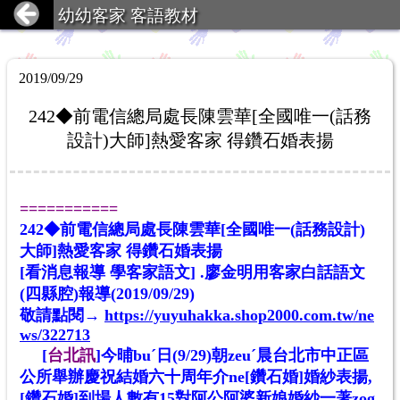
幼幼客家 客語教材
2019/09/29
242◆前電信總局處長陳雲華[全國唯一(話務
設計)大師]熱愛客家 得鑽石婚表揚
===========
242◆前電信總局處長陳雲華[全國唯一(話務設計)
大師]熱愛客家 得鑽石婚表揚
[看消息報導 學客家語文] .廖金明用客家白話語文
(四縣腔)報導(2019/09/29)
敬請點閱→
https://yuyuhakka.shop2000.com.tw/ne
ws/322713
[
台北訊
]今晡buˊ日(9/29)朝zeuˊ晨台北市中正區
公所舉辦慶祝結婚六十周年介ne[鑽石婚]婚紗表揚,
[鑽石婚]到場人數有15對阿公阿婆新娘婚紗一著zog