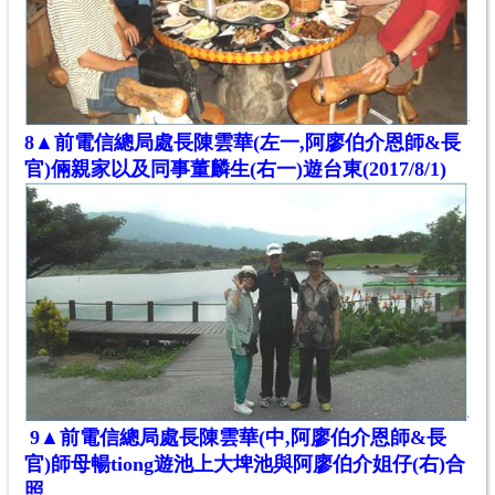
8
▲
前電信總局處長陳雲華(左一,阿廖伯介
恩師&長
官)
倆親家以及同事董麟生(右一)
遊台東(
2017/8/1)
9
▲
前電信總局處長陳雲華(中,阿廖伯介
恩師&長
官)師母暢tiong遊
池上大埤池
與阿廖伯
介
姐仔(右)合
照