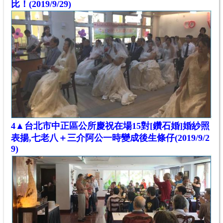
比！
(2019/9/29)
4▲台北市中正區公所慶祝在場15對[鑽石婚]
婚
紗照
表揚,
七老八＋三介阿公一時變成後生條仔
(2019/9/2
9)