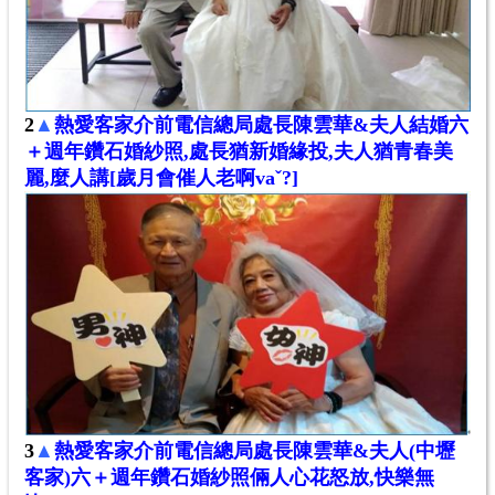
2
▲
熱愛客家介前電信總局處長陳雲華&
夫人結婚六
＋週年
鑽石婚
紗照,
處長
猶新婚緣投,夫人猶青春美
麗,麼人講[歲月會催人老
啊vaˇ?
]
3
▲
熱愛客家介前電信總局處長陳雲華&夫人(中壢
客家)六＋週年鑽石婚紗照倆人心花怒放,快樂無