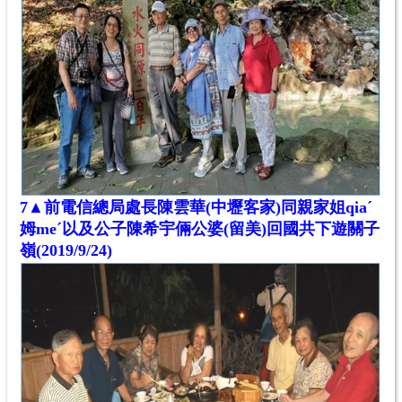
7
▲
前電信總局處長陳雲華
(中壢客家)
同親家姐qiaˊ
姆meˊ以
及公子
陳希宇倆公婆(留美)回國共下遊關子
嶺(
2019/9/24)