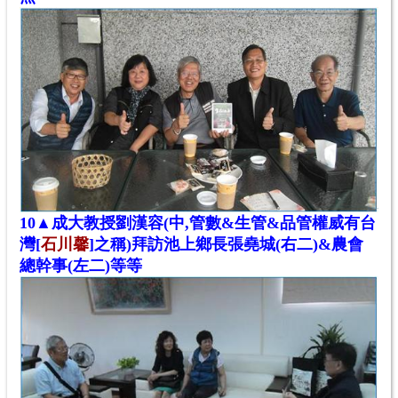
10
▲成大教授劉漢容(中,管數&生管&品
管
權威有台
灣[
石川馨
]之稱)拜訪池上鄉長張堯城(右二)&農會
總幹事(左二)等等