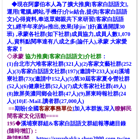
◆現在
阿廖伯
本人
為了擴大推廣[客家白話語文],
運用[電腦,網站,手機仔]介ie結合,提供[客家白話語
文]心得資料,奉送眾鄉親共下來研習[客家白話語
文],經半年來的ie推出,效果[珍jinˊ]好(贏過開課30
班) ,承蒙各社群(如下社群)成員協力,成員人數1,070
人,資料點閱率達有八成之多(論仟人),承蒙 大家愛
客家
！
◇承蒙
協
力推廣[客家白話語文]介社群
：
(1)
台北市六堆客家社群(321人)
(2)
客家文藝社群(252
人
)
(3)
客家白話語文社群(197)(邀請中233人)
(4)
溪埔
寮社群(73)
(邀請中152人)
(5)第30屆客家夏令營社群
(52
人
)
(6)健康社群(52
人
)
(7)成大客家社社群(49
人
)
(8)旅屏美濃同鄉会社群(47
人
)
(9)屏東時報社群(24
人
)
(10)E-MaiL讀者群(27,000人)
==
期盼[
全國
客家事務單位
]加入本群族,深入
瞭解民
間客家文化活動
====
195◆
溪埔寮群組&客家白話語文群組報導總目錄
(隨時增訂)
：
敬請點閱→
https://yuyuhakka.shop2000.com.tw/ne