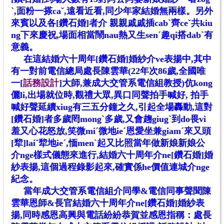
ˋ
,面粉一搽ca
ˇ
,遠看近看,同少
年
家結婚無兩樣。另外
來賓以及各[鑽石婚]者介 親親戚戚插cabˋ齊ceˇ共kiu
ng下來慶祝,場面相當鬧nau熱又生senˊ趣qi搭dabˋ有
意義。
在這結婚六十周年[鑽石婚]婚紗介ve表揚中,其中
有一對前電信總局處長陳雲華(22年次86歲,全國唯
一[
話務設計
]大師,兼成大交管系電信組教
授)伉kong
儷li,出場就位時,觀禮大眾,異口同聲拍手喊好, 拍手
喊好聲延續xiug有三五分鐘之久,引起全場轟動,這對
[鑽石婚]者多歲罔mong
ˋ
多歲,又會趜giug
ˋ
到do畏vi
羞又心花怒放,笑微miˊ微地ie
ˊ
恩愛坐兼giamˊ來又頭
[犂]laiˇ犂地ieˊ,愐men
ˋ
起又比照當年做新娘新娘公
介nge樣式儀態來進行,結婚六十周年介ne[鑽石婚]婚
紗表揚,這個過程錄影起來,確實係he價值連城介nge
紀念
。
當年成大交管系電信組介同學&電信同事聲聞陳
雲華恩師&長官結婚六十周年介ne[鑽石婚]婚紗表
揚,同時感恩高興與電話紛紛恭賀並感恩指稱：處長