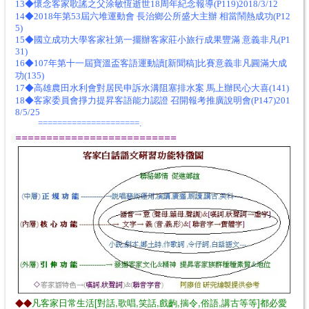
13◆懷念客家歌謠之父涂敏恆逝世18周年紀念報導(P119)2018/3/12
14◆2018年第53屆六堆運動會 長治鄉公所盛大主辦 相當鬧熱成功(P12
5)
15◆國立成功大學客家社第一擺辦客家莊小旅行成果豐滿 意義非凡(P1
31)
16◆107年第十一屆寶溫盃客語運動讀[新聞稿]比賽意義非凡圓滿大成
功(135)
17◆高雄農田水利會對居民申訴水溝阻塞排水案 馬上辦民心大喜(141)
18◆客家委員會掙力提昇客語能力認證 召開報考推廣說明會(P147)201
8/5/25
=====================.
==========================
◆◆
凡客家日常生活[對話,歌唱,笑話,戲齣,揣令,俗語,講古等等]都必愛