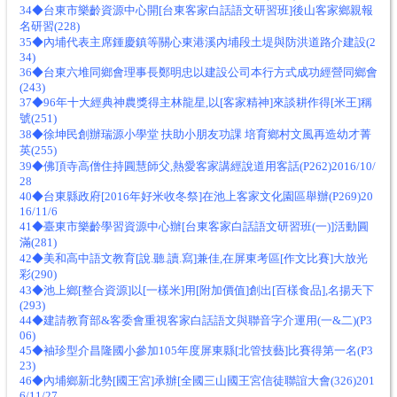
34◆台東市樂齡資源中心開[台東客家白話語文研習班]後山客家鄉親報
名研習(228)
35◆內埔代表主席鍾慶鎮等關心東港溪內埔段土堤與防洪道路介建設(2
34)
36◆台東六堆同鄉會理事長鄭明忠以建設公司本行方式成功經營同鄉會
(243)
37◆96年十大經典神農獎得主林龍星,以[客家精神]來談耕作得[米王]稱
號(251)
38◆徐坤民創辦瑞源小學堂 扶助小朋友功課 培育鄉村文風再造幼才菁
英(255)
39◆佛頂寺高僧住持圓慧師父,熱愛客家講經說道用客話(P262)2016/10/
28
40◆台東縣政府[2016年好米收冬祭]在池上客家文化園區舉辦(P269)20
16/11/6
41◆臺東市樂齡學習資源中心辦[台東客家白話語文研習班(一)]活動圓
滿(281)
42◆美和高中語文教育[說.聽.讀.寫]兼佳,在屏東考區[作文比賽]大放光
彩(290)
43◆池上鄉[整合資源]以[一樣米]用[附加價值]創出[百樣食品],名揚天下
(293)
44◆建請教育部&客委會重視客家白話語文與聯音字介運用(一&二)(P3
06)
45◆袖珍型介昌隆國小參加105年度屏東縣[北管技藝]比賽得第一名(P3
23)
46◆內埔鄉新北勢[國王宮]承辦[全國三山國王宮信徒聯誼大會(326)201
6/11/27