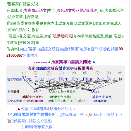
用[客家白話語文]才
有原味,又[
客家白話語文
]中介[
聯音語文與狀聲詞&嘆詞
],係[客家白話語
文]介菁華, [祈望 教
育部&客委會多多重視客家本土語文介白話語文運用],並加強客家成人
[客家白話語文]教育
,[客語&客文]正有進展,當前[
曉講唔曉寫
]介ve事態相當嚴重,致使[客語&
文政策]推展效果[事
倍功半],
如上[客家白話語文研習功能特徵圖]若係有疑問或指教,請撥
09
21685867
阿廖伯
洽
======
▲
推展[客家白話語文]理念
▲
======
▲
客語(四縣腔)聯音結構分析說明：
1-1.聯音聲調與文字建構分析
：
[(啊a,噢o)→語→(
意
)&(e音
→
實體字→
(
義
)]係客家白話語文介重點
(1)聯音聲母有八個,