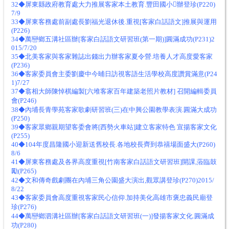
32◆屏東縣政府教育處大力推展客家本土教育.豐田國小辦登珍(P220)
7/9
33◆屏東客務處前副處長劉福光退休後.重視[客家白話語文]推展與運用
(P226)
34◆萬巒鄉五溝社區辦[客家白話語文研習班(第一期)]圓滿成功(P231)2
015/7/20
35◆北美客家與客家雜誌出錢出力辦客家夏令營.培養人才高度愛客家
(P236)
36◆客家委員會主委劉慶中今晡日訪視客語生活學校高度讚賞滿意(P24
1)7/27
37◆翕相大師陳悼棋編製[六堆客家百年建築老照片教材] 召開編輯委員
會(P246)
38◆內埔長青學苑客家歌劇研習班(三)在中興公園教學表演.圓滿大成功
(P250)
39◆客家眾鄉親期望客委會將[西勢火車站]建立客家特色 宣揚客家文化
(P255)
40◆104年度昌隆國小迎新送舊校長.各地校長齊到恭禧場面盛大(P260)
8/6
41◆屏東客務處及各界高度重視[竹南客家白話語文研習班]開課,蒞臨鼓
勵(P265)
42◆文和傳奇戲劇團在內埔三角公園盛大演出,觀眾講登珍(P270)2015/
8/22
43◆客家委員會高度重視客家民心信仰.加持美化高雄市褒忠義民廟登
珍(P276)
44◆萬巒鄉泗溝社區辦[客家白話語文研習班(一)]發揚客家文化.圓滿成
功(P280)