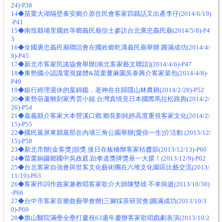
24)-P38
14◆苗栗大湖隔壁泰安鄉介原住民會客家四縣話又出產李仔(2014/6/19)
-P41
15◆南投縣埔里國姓等鄉義民廟信士參訪台北褒忠義民廟(2014/5/8)-P4
3
16◆全國褒忠義民廟聯誼會在國姓鄉乾溝義民廟舉辦.圓滿成功(2014/4/
9)-P45
17◆新北市客家民謠協會舉辦[南北客家藝文聯誼](2014/4/6)-P47
18◆東勢國小認識電視媒體&苗栗薑麻園吳泰興介客家菜包(2014/4/8)-
P49
19◆銀行經理退休的葉錦鑑．老神在在歸隱山林農耕(2014/2/28)-P52
20◆東勢葫蘆雕刻家秀雲小姐.台灣真情見日本國際馬拉松路跑(2014/2/
26)-P54
21◆嘉義縣介客家大本營溪口鄉.鄉長劉純婷高度重視客家文化(2014/2/
15)-P55
22◆國民黨屏東縣黨部在內埔三角公園舉辦[愛你一生]介活動 (2013/12/
15)-P58
23◆新北市辦[金客獎]頒獎.後日在板橋辦客家桔醬節(2013/12/13)-P60
24◆苗栗銅鑼鄉國中吳政庭.跆拳道獎牌獎座一大擐！(2013/12/9)-P62
25◆台北客家自強會與世客文化藝術團在六堆文化園區比藝交流(2013/
11/19)-P63
26◆客家作詞作曲家兼教唱客家歌介大師陳雙雄 不幸病逝(2013/10/30)
-P66
27◆台中市客家音樂曲藝學會辦[三腳採茶研習會]圓滿成功(2013/10/3
0)-P69
28◆旗山醫院滿壘全壘打慶祝63週年慶辦客家歌唱戲劇表演(2013/10/2