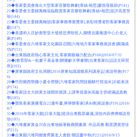
20◆客家委員會推出大型客家音樂歌舞劇[香絲‧相思]慶祝母親節(P141)
21◆客委會主委鍾萬梅蒞臨觀賞客家音樂歌舞劇[香絲•相思]並評高度登
珍(144)
22◆客委會主委鍾萬梅頒[客家事務專業獎章],表彰得獎者對客家事務貢
獻(147)
23◆美濃和人庄妙善聖堂大發慈悲濟助世人,關懷吉園養護中心介老人
家(P149)
24◆客委會在六堆客家文化園區召開[六堆地方客家事務座談會]圓滿成
功(P153)
25◆台東縣政府熱心客家文化.客家鄉親極力配合(P160)2016/07/31
26◆[教育部&一粒麥子基金會]辦樂齡大學兼辦[台東客家白話語文研習
班](162)
27◆屏東縣政府文化局辦[2016屏東知識迴鄉系列講座]記者說明會(P17
0)
28◆竹田鄉西勢國小夏令營辦[六堆客家民間技藝騎竹筒泅水]示範表演
(P174)
29◆客家語文大師黃文雄開班授課,上課學員退休高級主管磅滿認真教
學(185)
30◆寶島客家廣播電台22週年慶,將舉辦客家[承&傳]座談會(P191)2016/
9/7
31◆2016年客家大戲[日落大隘]巡演台東觀眾爆滿,演技內容儕儕稱說登
珍(195)
32◆六堆畫家黃金川在台東地檢署藝廊開畫展 作品高雅 觀眾讚賞登珍
(P213)
33◆台東縣六堆同鄉會齊聚老人會館 聯誼慶中秋(P221)2016/9/15