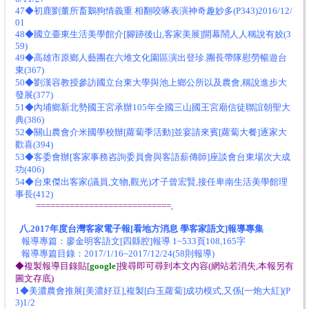
47◆初鹿劉董所畜鵝狗情義重 相翻咬啄表演神奇趣妙多(P343)2016/12/
01
48◆國立臺東生活美學館介[腳跡後山,客家美展]開幕鬧人人稱說有姣(3
59)
49◆高雄市原鄉人藝團在六堆文化園區演出登珍.團長帶隊慰勞暢遊台
東(367)
50◆劉漢容教授參訪國立台東大學與池上鄉公所以及農會,稱說進步大
發展(377)
51◆內埔鄉新北勢國王宮承辦105年全國三山國王宮廟信徒聯誼朝聖大
典(386)
52◆關山農會介米國學校辦[蘿蔔季活動]並宴請來賓[蘿蔔大餐]逐家大
歡喜(394)
53◆客委會辦[客家事務咨詢委員會與客語薪傳師]座談會台東場次大成
功(406)
54◆台東傑出客家(議員,文物,觀光)才子曾宏賢,接任卑南生活美學館理
事長(412)
============================
,
八.2017年度台灣客家電子報[看地方消息 學客家語文]報導專集
報導專篇：廖金明客語文[四縣腔]報導 1~533頁108,165字
報導專篇目錄：2017/1/16~2017/12/24(58則報導)
◆複製報導目錄貼[
google
]搜尋即可尋到本文內容(網站若消失,本報另有
圖文存底)
1◆美濃農會推展[美濃好豆],複製[白玉蘿蔔]成功模式,又係[一炮大紅](P
3)1/2