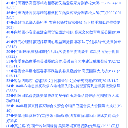
45◆竹田西勢高度專精翕相藝術又熱愛客家介劉森松大師(一)(P284)201
5/8/28
46◆竹田西勢高度專精翕相藝術又熱愛客家介劉森松大師(二)(P292)201
5/9/2
47◆高雄市原鄉人藝術團 客家歌舞技藝當登珍 台下拍手相似連炮聲(P
303)
48◆內埔國小客家生活空間營造設計相似[客家文化教育專業公園](P30
8)
49◆諮商心理師廖冠婷鑽研心理諮商捷徑.客家妹仔創[易能卡]效果神奇
(P318)
50◆[竹田哩檬,萬巒豬腳]介活動,客委會主委劉慶中.眾親見面扼手扼腳
(P322)
51◆客委會高度重視美濃團結合作.美濃百年大事建設成果登珍(P327)2
015/11/7
52◆客委會舉辦南區客家事務咨詢委員座談會.高度圓滿大成功(P331)2
015/11/9
53◆客語四縣腔白話[語&文]中[聯音語文]介研究簡報(P335)2015/11/7
54◆104年六堆忠義祠秋祭六堆地區先烈先賢聖駕齊到忠義祠接受祭拜
(P338)
55◆四畝田協會委託美濃曾啟尚契作白玉蘿蔔品質登珍,開園豐收大成
功(P344)
56◆104年度屏東縣客家聯合扶濟會今晡日召開會員大會圓滿大成功(P3
49)
57◆美濃地區莫拉客(克)景象回顧報導(四篇重新編輯)回復比災前進步
好加多
(1)◆莫拉客(克)面帶冷熱兩樣情.美濃溪埔寮邊堤防(走馬路)(P353)回顧