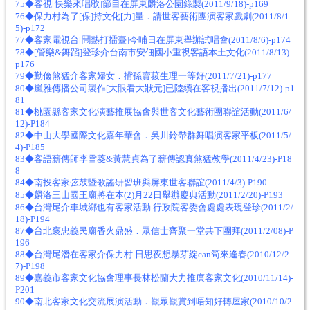
75◆客視[快樂來唱歌]節目在屏東麟洛公園錄製(2011/9/18)-p169
76◆保力村為了[保]持文化[力]量．請世客藝術團演客家戲劇(2011/8/1
5)-p172
77◆客家電視台[鬧熱打擂臺]今晡日在屏東舉辦試唱會(2011/8/6)-p174
78◆[管樂&舞蹈]登珍介台南市安佃國小重視客語本土文化(2011/8/13)-
p176
79◆勤儉煞猛介客家婦女．揹孫賣菝生理一等好(2011/7/21)-p177
80◆嵐雅傳播公司製作[大眼看大狀元]已陸續在客視播出(2011/7/12)-p1
81
81◆桃園縣客家文化演藝推展協會與世客文化藝術團聯誼活動(2011/6/
12)-P184
82◆中山大學國際文化嘉年華會．吳川鈴帶群舞唱演客家平板(2011/5/
4)-P185
83◆客語薪傳師李雪菱&黃慧貞為了薪傳認真煞猛教學(2011/4/23)-P18
8
84◆南投客家弦鼓暨歌謠研習班與屏東世客聯誼(2011/4/3)-P190
85◆麟洛三山國王廟將在本(2)月22日舉辦慶典活動(2011/2/20)-P193
86◆台灣尾介車城鄉也有客家活動.行政院客委會處處表現登珍(2011/2/
18)-P194
87◆台北褒忠義民廟香火鼎盛．眾信士齊聚一堂共下團拜(2011/2/08)-P
196
88◆台灣尾潛在客家介保力村 日思夜想暴芽綻can筍來逢春(2010/12/2
7)-P198
89◆嘉義市客家文化協會理事長林松蘭大力推廣客家文化(2010/11/14)-
P201
90◆南北客家文化交流展演活動．觀眾觀賞到唔知好轉屋家(2010/10/2