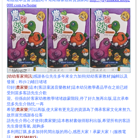
000.com.tw/home
[
幼幼客家
簡訊
]感謝各位先生多年來全力加持[幼幼客家教材]編輯以及
發展；昨(9/2)晡日堵堵
印好[
農家樂
]這本[
客語童謠音樂教材
]這本幼兒教學產品早在之前已經
受到當多客語先生介歡
迎。但係由於客家幼教教學堵堵啟蒙階段,停了好久無再出版,這次承奉
恁多先生介熱忱,一再
希望[
農家樂
]可以再版,使大家有更充足的資源為了傳承客家文化來努力,
故所崖兜感謝各位客
語先生介用心才使得[農家樂]這本教材書做得順利出版,希望所有的客語
先生毋使客氣 ,能夠多
多利用訂購,多多加持民間出版的用心,感恩大家！承蒙大家！(服務電
話：
0935501815
)