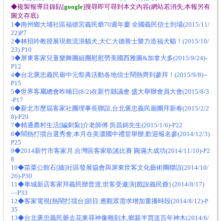
◆複製報導目錄貼[
google
]搜尋即可尋到本文內容(網站若消失,本報另有
圖文存底)
1◆南州鄉大埔社區福德宮義民爺70週年慶 全國義民信士到場(2015/11/
22)P7
2◆林招吟教授展現救流浪貓犬,大仁大德善士樂力造福犬貓！(2015/10/
23) P10
3◆屏東客家兒童樂舞團組團慰慰勞美國西雅圖&加拿大多(2015/9/24)-
P12
4◆台北褒忠義民廟中元祭典活動各地信士鬧熱齊到參拜！(2015/9/8)--
P15
5◆世界客屬總會昨晡日(8/2)在新竹縣議會 盛大舉辦會員大會(2015/8/3
-P17
6◆新北市歷屆客家社團理事長聯誼,台北褒忠義民廟團拜新春(2015/2/2
8)-P20
7◆精通農村生活[編刺紮]介老師傅 吳昌錦先生(2015/1/6)-P22
8◆鬧熱打擂台選秀會,本月在美濃國中禮堂舉辦,歡迎報名參(2014/12/3)
P25
9◆2014新竹市客家月.台灣區客家歌謠比賽 圓滿大成功(2014/11/10)-P2
8
10◆苗栗公館石[牆]社區發展協會與屏東世客文化藝術團聯誼(2014/10/
26)-P30
11◆車城新店客家拜義民辦普渡,世客受邀演[戲說義民爺] (2014/8/17)
—P33
12◆客家電視[熱鬧打擂台]節目.應觀眾需求增加重播時段(2014/8/12)-P
35
13◆台北褒忠義民爺去花東尋神像雕刻木,鄉親半買送百年神木(2014/6/