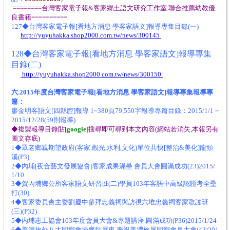
========台灣客家電子報&客家鄉土語文研究工作室 聯合推薦幼教優
良書籍==========
127◆台灣客家電子報[看地方消息 學客家語文]報導專集目錄(一)
http://yuyuhakka.shop2000.com.tw/news/300145
128◆台灣客家電子報[看地方消息 學客家語文]報導專集
目錄(二)
http://yuyuhakka.shop2000.com.tw/news/300150
六.2015年度台灣客家電子報[看地方消息 學客家語文]報導專集報導專
篇：
廖金明客語文[四縣腔]報導 1~380頁79,550字報導專篇目錄：2015/1/1 ~
2015/12/28(59則報導)
◆複製報導目錄貼[
google
]搜尋即可尋到本文內容(網站若消失,本報另有
圖文存底)
1◆眾老鄉親期望政府(客家.觀光,水利,文化)單位共快[整治&美化]龍頸
溪(P3)
2◆內埔[夜合藝文發展協會]客家成果滿壘.會員大會圓滿成功(23)2015/
1/10
3◆賀內埔鄉公所客家語文研習班(二)學員103年客語中高級認證考全壘
打(30)
4◆客家委員會主委劉慶中參拜忠義祠與訪視六堆忠義祠客家歌謠班
(三)(P32)
5◆內埔志工協會103年度會員大會&專題講座.圓滿成功(P36)2015/1/24
6◆美濃旅外八大同鄉會插齊到屏東.慶祝美濃旅屏同鄉會員大會(42)201