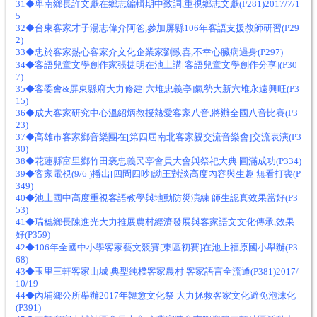
31◆卑南鄉長許文獻在鄉志編輯期中致詞,重視鄉志文獻(P281)2017/7/1
5
32◆台東客家才子湯志偉介阿爸,參加屏縣106年客語支援教師研習(P29
2)
33◆忠於客家熱心客家介文化企業家劉致喜,不幸心臟病過身(P297)
34◆客語兒童文學創作家張捷明在池上講[客語兒童文學創作分享](P30
7)
35◆客委會&屏東縣府大力修建[六堆忠義亭]氣勢大新六堆永遠興旺(P3
15)
36◆成大客家研究中心溫紹炳教授熱愛客家八音,將辦全國八音比賽(P3
23)
37◆高雄市客家鄉音樂團在[第四屆南北客家親交流音樂會]交流表演(P3
30)
38◆花蓮縣富里鄉竹田褒忠義民亭會員大會與祭祀大典 圓滿成功(P334)
39◆客家電視(9/6 )播出[四問四吵]詏王對談高度內容與生趣 無看打喪(P
349)
40◆池上國中高度重視客語教學與地動防災演練 師生認真效果當好(P3
53)
41◆瑞穗鄉長陳進光大力推展農村經濟發展與客家語文文化傳承,效果
好(P359)
42◆106年全國中小學客家藝文競賽[東區初賽]在池上福原國小舉辦(P3
68)
43◆玉里三軒客家山城 典型純樸客家農村 客家語言全流通(P381)2017/
10/19
44◆內埔鄉公所舉辦2017年韓愈文化祭 大力拯救客家文化避免泡沫化
(P391)