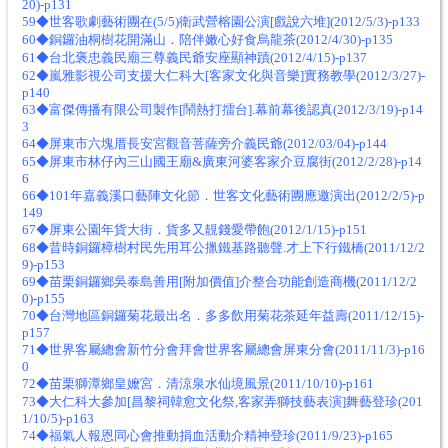
20)-p131
59◆世客歌劇藝術團在(5/5)衛武營榕園公演[戲說六堆](2012/5/3)-p133
60◆銅鑼油桐樹花開滿山．陪伴嫩心好食烏龍茶(2012/4/30)-p135
61◆台北褒忠義民廟三尊義民爺安座顯神蹟(2012/4/15)-p137
62◆嵐雅影視公司支援大仁科大[客家文化與音樂]實務教學(2012/3/27)-
p140
63◆富傑傳播有限公司製作[鬧熱打擂台].幕前幕後認真(2012/3/19)-p14
3
64◆屏東市六塊厝長安宮觀音菩薩旁介義民爺(2012/03/04)-p144
65◆屏東市林仔內三山國王廟&廣東河婆客家介豆腐街(2012/2/28)-p14
6
66◆101年嘉義溪口藝陣文化節．世客文化藝術團應邀演出(2012/2/5)-p
149
67◆屏東公園年貨大街．貨多又靚錢愛帶飽(2012/1/15)-p151
68◆昔時銅鑼樟樹村民先用耳公擸鐵基路聽聲.才上下行鐵橋(2011/12/2
9)-p153
69◆苗栗銅鑼鄉吳泰島善用[附加價值]介整合功能創造商機(2011/12/2
0)-p155
70◆台灣地區銅鑼菊花最出名．多多飲用菊花茶延年益壽(2011/12/15)-
p157
71◆世界客屬總會新竹分會拜會世界客屬總會屏東分會(2011/11/3)-p16
0
72◆苗栗獅潭鄉皇嬤宮．清涼泉水仙境風景(2011/10/10)-p161
73◆大仁科大參加[昌黎祠韓愈文化祭,客家弄獅技藝表演]舞藝登珍(201
1/10/5)-p163
74◆福氣人報恩同心會推動捐血活動介精神登珍(2011/9/23)-p165