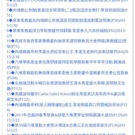
5/1/25
7◆內埔鄉公所辦[客家語文研習班(二)]客語認證全壘打,學員班師回謝(P
51)
8◆屏東客務處在內埔鄉公所會議室召開龍頸溪規劃案說明會(P56)201
5/1/30
9◆屏東客務處掙力爭取整建竹田驛園.客委會大力加持補助(P62)2015/
2/8
10◆高雄市政府客家事務處向旅屏美濃同鄉會員大會簡報[家鄉建設]登
珍(P71)
11◆內埔鄉義亭村李屋伙房祖堂奉公王.李達文老師代表奉請敬拜(84)20
15/2/18
12◆六堆學術基金會在萬巒鍾屋祠堂前舉辦新春拜年等等活動.圓滿成
功(P92)
13◆六堆眾鄉親歌舞鼓隊迎接客委會主委劉慶中還鄉參拜忠勇公賀新春
(P100)
14◆尖炮城活動今晡日在發源地萬巒五溝水再度盛大舉辦,當鬧熱又生
趣(P112)
15◆美國波特蘭市Catlin Gabel School師生再度來訪美和高中&參訪客
家文化(P122)
16◆內埔鄉義亭村[老人關懷據點]成立.眾老鄉親異口同聲稱說登珍(P12
4)
17◆2015年忠義祠春季祭典&頒發六堆獎學金鬧熱圓滿大成功(P129)20
15/3/22
18◆第50屆六堆運動大會聖火傳送&忠勇公王出巡繞客家庄(P136)201
5/3/25