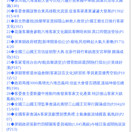
19◆第50屆六堆運動大會今日在六龜介寶來國中舉辦,開幕式登珍又圓
滿(146)
20◆客委會圖謀整合東高雄觀光資源.促進客家產業遽遽大發展(P159)2
015/4/8
21◆新北勢慶祝[捨榮華富貴歸隱山林救人救世]介國王爺生日推行客家
文化(162)
22◆花蓮客屬會參觀六堆客家文化園區看啊唔肯歸.異口同聲說登珍(P1
68)
23◆屏東縣政府標賣[新埤開基伯公]介廟地,民怨蜂起火氣大著噢(P173)
4/20
24◆全國三山國王宮信徒朝聖大典.在新竹縣竹東鎮惠安宮舉辦.圓滿成
功(182)
25◆客家電視台在內埔[昌黎講堂]介體育館篩選[鬧熱打擂台]介英雄好
漢(P187)
26◆屏縣警察退休協會辦[客家語言文化]研習班.學員素質優秀空前(P19
3)5/12
27◆政府再撥3000萬增光六堆忠義祠.信徒大會發言踴躍,溫福坤接任總
幹(196)
28◆客委會主委劉慶中推動均衡發展客家文化產業.特訪後山客家大鎮
鳳林(201)
29◆全國三山國王理監事會議在萬巒三山國王宮舉行圓滿成功(P204)20
15/6/03
30◆全國客家會議&客家貢獻獎頒獎典禮.士氣像飯滾烳鑊蓋.氣氛好(P2
07)
31◆屏縣政府策劃竹田驛園客委員補助(1,045萬銀)今晡日落成鬧熱滾滾
(P213)