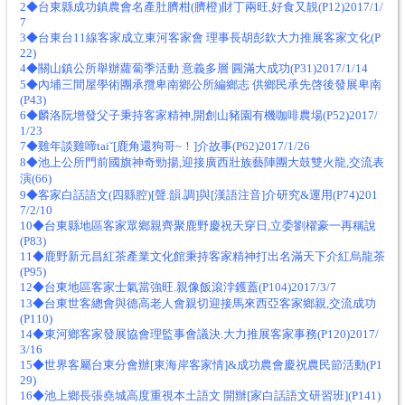
2◆台東縣成功鎮農會名產肚臍柑(臍橙)財丁兩旺,好食又靚(P12)2017/1/
7
3◆台東台11線客家成立東河客家會 理事長胡彭欽大力推展客家文化(P
22)
4◆關山鎮公所舉辦蘿蔔季活動 意義多層 圓滿大成功(P31)2017/1/14
5◆內埔三間屋學術團承攬卑南鄉公所編鄉志 供鄉民承先啓後發展卑南
(P43)
6◆麟洛阮增發父子秉持客家精神,開創山豬園有機咖啡農場(P52)2017/
1/23
7◆雞年談雞啼taiˇ[鹿角還狗哥~！]介故事(P62)2017/1/26
8◆池上公所門前國旗神奇勁揚,迎接廣西壯族藝陣團大鼓雙火龍,交流表
演(66)
9◆客家白話語文(四縣腔)[聲.韻.調]與[漢語注音]介研究&運用(P74)201
7/2/10
10◆台東縣地區客家眾鄉親齊聚鹿野慶祝天穿日,立委劉櫂豪一再稱說
(P83)
11◆鹿野新元昌紅茶產業文化館秉持客家精神打出名滿天下介紅烏龍茶
(P95)
12◆台東地區客家士氣當強旺.親像飯滾浡鑊蓋(P104)2017/3/7
13◆台東世客總會與德高老人會親切迎接馬來西亞客家鄉親,交流成功
(P110)
14◆東河鄉客家發展協會理監事會議決.大力推展客家事務(P120)2017/
3/16
15◆世界客屬台東分會辦[東海岸客家情]&成功農會慶祝農民節活動(P1
29)
16◆池上鄉長張堯城高度重視本土語文 開辦[家白話語文研習班](P141)