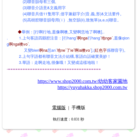
(2)聯音韻母有三個,
(3)聯音介語意&文義用字
(4)聯音共借11隻用字,借字兼顧字介(音,義,形)&文法要件。
(5)高樹腔聯音韻母用( i ) ,無空韻(ii),致無單(a,e,o)聯音。
◆
舉例：[行啊行地,蓋像啊噢,又變啊恁地了啊噢],
.
. 1.上句客語四縣腔注音：[行hangˇ
啊nga
行hangˇ
地ngeˊ
,蓋像qion
g
啊nga噢voˊ
,
又變bien
啊na
恁anˋ
地neˊ了ieˇ啊ia噢voˊ
],(
紅色字
係聯音字)。
2.上句字語都有聯音文法介結構,客語白話確實美妙！
3.華語：走啊走地,很像哦！又變成這樣地啦！
-======================================
https://www.shop2000.com.tw/幼幼客家園地
https://yuyuhakka.shop2000.com.tw
電腦版
|
手機版
執行速度
：0.031
秒