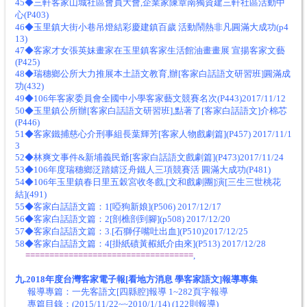
45◆三軒客家山城社區會員大會,企業家陳章南獨資建三軒社區活動中
心(P403)
46◆玉里鎮大街小巷吊燈結彩慶建鎮百歲 活動鬧熱非凡圓滿大成功(p4
13)
47◆客家才女張英妹畫家在玉里鎮客家生活館油畫畫展 宣揚客家文藝
(P425)
48◆瑞穗鄉公所大力推展本土語文教育,辦[客家白話語文研習班]圓滿成
功(432)
49◆106年客家委員會全國中小學客家藝文競賽名次(P443)2017/11/12
50◆玉里鎮公所辦[客家白話語文研習班],點著了[客家白話語文]介棉芯
(P446)
51◆客家鐵捕慈心介刑事組長葉輝芳[客家人物戲劇篇](P457) 2017/11/1
3
52◆林爽文事件&新埔義民爺[客家白話語文戲劇篇](P473)2017/11/24
53◆106年度瑞穗鄉泛踏嬉泛舟鐵人三項競賽活 圓滿大成功(P481)
54◆106年玉里鎮春日里五穀宮收冬戲,[文和戲劇團]演[三生三世桃花
結](491)
55◆客家白話語文篇：1[啞狗新娘](P506) 2017/12/17
56◆客家白話語文篇：2[剖樵剖到腳](p508) 2017/12/20
57◆客家白話語文篇：3.[石獅仔嘴吐出血](P510)2017/12/25
58◆客家白話語文篇：4[掛紙磧黃赮紙介由來](P513) 2017/12/28
===================================
,
九.2018年度台灣客家電子報[看地方消息 學客家語文]報導專集
報導專篇：一先客語文[四縣腔]報導 1~282頁字報導
專篇目錄：(2015/11/22~~2010/1/14) (122則報導)