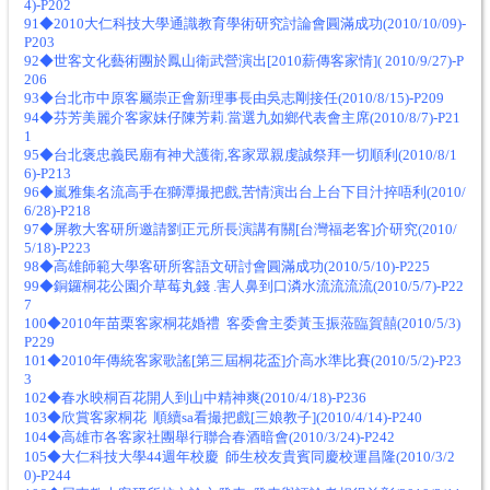
4)-P202
91◆2010大仁科技大學通識教育學術研究討論會圓滿成功(2010/10/09)-
P203
92◆世客文化藝術團於鳳山衛武營演出[2010薪傳客家情]( 2010/9/27)-P
206
93◆台北市中原客屬崇正會新理事長由吳志剛接任(2010/8/15)-P209
94◆芬芳美麗介客家妹仔陳芳莉.當選九如鄉代表會主席(2010/8/7)-P21
1
95◆台北褒忠義民廟有神犬護衛,客家眾親虔誠祭拜一切順利(2010/8/1
6)-P213
96◆嵐雅集名流高手在獅潭撮把戲,苦情演出台上台下目汁捽唔利(2010/
6/28)-P218
97◆屏教大客研所邀請劉正元所長演講有關[台灣福老客]介研究(2010/
5/18)-P223
98◆高雄師範大學客研所客語文研討會圓滿成功(2010/5/10)-P225
99◆銅鑼桐花公園介草莓丸錢 .害人鼻到口潾水流流流流(2010/5/7)-P22
7
100◆2010年苗栗客家桐花婚禮 客委會主委黃玉振蒞臨賀囍(2010/5/3)
P229
101◆2010年傳統客家歌謠[第三屆桐花盃]介高水準比賽(2010/5/2)-P23
3
102◆春水映桐百花開人到山中精神爽(2010/4/18)-P236
103◆欣賞客家桐花 順續sa看撮把戲[三娘教子](2010/4/14)-P240
104◆高雄市各客家社團舉行聯合春酒暗會(2010/3/24)-P242
105◆大仁科技大學44週年校慶 師生校友貴賓同慶校運昌隆(2010/3/2
0)-P244