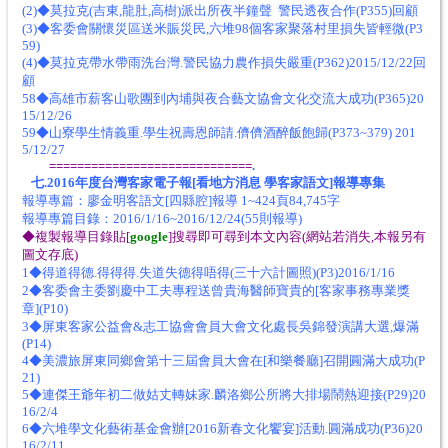
(2)◆莫拉克(吉東,龍肚,高樹)派出所夜半鐘聲 警民透夜合作(P355)回顧
(3)◆客委會關懷災區送米賑災民,六堆98個客家聚落村里損失皆輕微(P3
59)
(4)◆莫拉克帶水帶雨洗台灣.警民協力農作損失嚴重(P362)2015/12/22回
顧
58◆高雄市薪客山歌團到內埔與夜合藝文協會文化交流大成功(P365)20
15/12/26
59◆山寮學生情義重.學生祝壽恩師請.儕儕酒醉飯飽歸(P373~379) 201
5/12/27
=============================
.
七.2016年度台灣客家電子報[看地方消息 學客家語文]報導專集
報導專篇：廖金明客語文[四縣腔]報導 1~424頁84,745字
報導專篇目錄：2016/1/16~2016/12/24(55則報導)
◆複製報導目錄貼[
google
]搜尋即可尋到本文內容(網站若消失,本報另有
圖文存底)
1◆得道得德.得得得.失道失德得唔得(三十六計圖照)(P3)2016/1/16
2◆客委會主委劉慶中工夫專程送曾貴海醫師寶貴的[客家事務專業獎
章](P10)
3◆屏東客家公益會&志工協會會員大會文化處長吳錦發演講大選,爆滿
(P14)
4◆美濃旅屏東同鄉會第十三屆會員大會在[和樂餐廳]召開圓滿大成功(P
21)
5◆連傑王爺年初二做姑丈轉妹家.麟洛鄉公所將大排場鬧熱迎接(P29)20
16/2/4
6◆六堆學文化藝術基金會辦[2016新春文化饗宴]活動.圓滿成功(P36)20
16/2/11