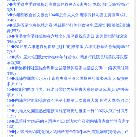
7◆客委會主委鍾萬梅赴高屏參拜義民爺&忠勇公,並為地動災民祈福(P4
6)2/14
8◆內埔鄉夜合藝文協會104年度會員大會.理事長徐彩雲主持圓滿成功
(P48)
9◆萬巒五溝水尖炮城比賽.潘縣長開打美好政治炮.眾親笑啊險險流目油
膏(P52)
10◆客委會主委鍾萬梅在六堆文化園區慶祝客家日.萬民騰歡鬧熱滾滾
(P66)2/27
11◆2016年六堆忠義祠春祭.,挑[扌亥]擔奉飯.六堆文教基金會頒獎學(P7
7)3/5
12◆第51屆六堆運動大會在68年前老地方舉辦 行政院長張善政等政要
蒞臨(88)
13◆麟洛麟蹄社區協會舉辦公益活動與客家白話語文班(一)客家意味濃
(P96)
14◆溪埔寮圳塞大水入莊 市府失察開洞又匡框民怨風水破壞.人命損失
多(P103)
15◆歌劇詞曲泰斗吳川鈴老師帶領內埔長青客家歌劇研習班(四)戶外表
演(P113)
16◆內埔六堆原鄉讀書會召開第七屆第二次會員大會.圓滿大成功(P121)
4/16
17◆六堆文化園區熱烈迎接高雄芝麻街幼稚園一行300零人來戶外教學
(125)
18◆萬華社大[精采的台灣傳奇班]參訪六堆 夜宿內埔客家會館談客家(P
132)
19◆[大夥房藝術團]創辦人劉國政整合客家[絃板,笛簫,鑼鼓]等等高手(P
137)