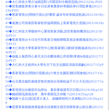
44◆大仁科技大學介油桐花對3月開花到今猶原恁靚(2012/12/6)--P103
45◆世客總會屏東分會今日在屏東農業科學園區舉行理監事會(2012/1
2/6)-P105
46◆客家電視台[鬧熱打擂台]評審群.歲末年終茶敘談歌謠(2012/10/18)--
P107
47◆嵐雅公司與南部客家歌班協商開拓上客家電視介意願(2012/10/10)-
P109
48◆大仁科技大學藝術中心重視客家演藝,請世客藝術團演出(2012/10/
3)-P111
49◆客家電視台今日在竹田客家文物館辦觀眾座談會圓滿成功(2012/9/
7)-P113
50◆大仁科技大學客家研究中心辦[客家開口獅]研習圓滿成功(2012/8/2
4)-P115
51◆福氣人報恩同心會天光日在麟洛鄉公所前辦[孝德&捐血](2012/7/2
2)-P117
52◆大仁科大文創所&大學生共下在文化園區演搞笑戲齣(2012/7/15)-P
119
53◆客家電視台[鬧熱打擂臺]在[六堆文化園區]辦試唱會精(2012/7/13)-
P122
54◆台北褒忠義民廟後背無兆無知出現兩粒論千斤介大石頭(2012/7/1)-
p124
55◆客視擂台比藝節目仙拼仙．幕前幕後講究日日新(2012/6/28)-p126
56◆鐵樹開花講係吉祥．萬年青開花又仰般？(2012/6/25)-p128
57◆能耐十足以[龍]造景介達人．銅鑼樟樹村介吳泰勳(2012/6/20)-p12
9
58◆苗栗客家曲藝推展協會在頭屋鄉文德宮前辦客家山歌比賽(2012/5/