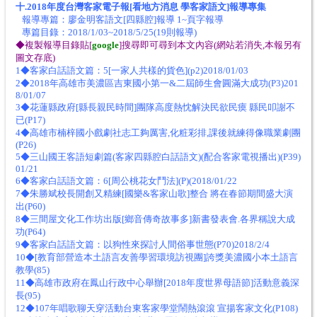
十.2018年度台灣客家電子報[看地方消息 學客家語文]報導專集
報導專篇：廖金明客語文[四縣腔]報導 1~頁字報導
專篇目錄：2018/1/03~2018/5/25(19則報導)
◆複製報導目錄貼[
google
]搜尋即可尋到本文內容(網站若消失,本報另有
圖文存底)
1◆客家白話語文篇：5[一家人共樣的貨色](p2)2018/01/03
2◆2018年高雄市美濃區吉東國小第一&二屆師生會圓滿大成功(P3)201
8/01/07
3◆花蓮縣政府[縣長親民時間]團隊高度熱忱解決民欲民瘼 縣民叩謝不
已(P17)
4◆高雄市楠梓國小戲劇社志工夠厲害,化粧彩排,課後就練得像職業劇團
(P26)
5◆三山國王客語短劇篇(客家四縣腔白話語文)(配合客家電視播出)(P39)
01/21
6◆客家白話語文篇：6[周公桃花女鬥法](P)(2018/01/22
7◆朱勝斌校長開創又精練[國樂&客家山歌]整合 將在春節期間盛大演
出(P60)
8◆三間屋文化工作坊出版[鄉音傳奇故事多]新書發表會.各界稱說大成
功(P64)
9◆客家白話語文篇：以狗性來探討人間俗事世態(P70)2018/2/4
10◆[教育部營造本土語言友善學習環境訪視團]誇獎美濃國小本土語言
教學(85)
11◆高雄市政府在鳳山行政中心舉辦[2018年度世界母語節]活動意義深
長(95)
12◆107年唱歌聊天穿活動台東客家學堂鬧熱滾滾 宣揚客家文化(P108)