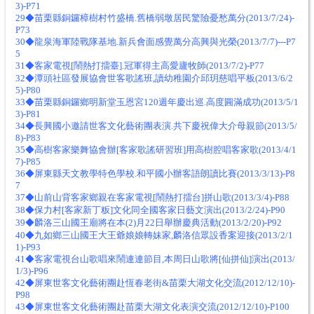
3)-P71
29◆苗栗縣銅鑼樟樹村竹盛橋.舊橋弱墩居民驚險憂愁萬分(2013/7/24)-
P73
30◆龍泉海軍陸戰隊基地.新兵會面感覺萬分高興與光榮(2013/7/7)---P7
5
31◆客家電視[鬧熱打擂臺].冠軍得主高愛廬牧師(2013/7/2)-P77
32◆潭頭社區發展協會世客歌謠班,讀幼稚園介邱玥慈唱平板(2013/6/2
5)-P80
33◆苗栗縣銅鑼鄉明新堂玉恩宮120週年慶出巡.高度圓滿成功(2013/5/1
3)-P81
34◆長興國小邀請世客文化藝術團表演.共下慶祝偉大介母親節(2013/5/
8)-P83
35◆高樹客家樂舞協會辦[客家歌謠研習班]用高樹腔唱客家歌(2013/4/1
7)-P85
36◆屏東縣天文教學特色學校.和平國小辦客語朗讀比賽(2013/3/13)-P8
7
37◆山前山背客家鄉親在客家電視[鬧熱打擂台]拼山歌(2013/3/4)-P88
38◆保力村[客家新丁粄]文化同全國客家日藝文演出(2013/2/24)-P90
39◆麟洛三山國王廟將在本(2)月22日舉辦慶典活動(2013/2/20)-P92
40◆九如鄉三山國王大王爺娘娘轉妹家,麟洛信眾設香案迎接(2013/2/1
1)-P93
41◆客家電視台山歌唱來鬧連連節目,本周日山歌將[仙拼仙]演出(2013/
1/3)-P96
42◆屏東世客文化藝術團赴恆春老街&苗栗大湖文化交流(2012/12/10)-
P98
43◆屏東世客文化藝術團赴苗栗大湖文化表演交流(2012/12/10)-P100