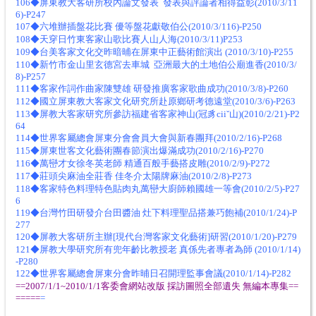
106◆屏東教大客研所校內論文發表 發表與評論者相得益彰(2010/3/11
6)-P247
107◆六堆辦插盤花比賽 優等盤花獻敬伯公(2010/3/116)-P250
108◆天穿日竹東客家山歌比賽人山人海(2010/3/11)P253
109◆台美客家文化交昨暗晡在屏東中正藝術館演出 (2010/3/10)-P255
110◆新竹市金山里玄德宮去車城 亞洲最大的土地伯公廟進香(2010/3/
8)-P257
111◆客家作詞作曲家陳雙雄 研發推廣客家歌曲成功(2010/3/8)-P260
112◆國立屏東教大客家文化研究所赴原鄉研考德遠堂(2010/3/6)-P263
113◆屏教大客家研究所參訪福建省客家神山(冠豸ciiˇ山)(2010/2/21)-P2
64
114◆世界客屬總會屏東分會會員大會與新春團拜(2010/2/16)-P268
115◆屏東世客文化藝術團春節演出爆滿成功(2010/2/16)-P270
116◆萬巒才女徐冬英老師 精通百般手藝搭皮雕(2010/2/9)-P272
117◆莊頭尖麻油全莊香 佳冬介太陽牌麻油(2010/2/8)-P273
118◆客家特色料理特色貼肉丸萬巒大廚師賴國雄一等會(2010/2/5)-P27
6
119◆台灣竹田研發介台田醬油 灶下料理聖品搭兼巧飽補(2010/1/24)-P
277
120◆屏教大客研所主辦[現代台灣客家文化藝術]研習(2010/1/20)-P279
121◆屏教大學研究所有兜年齡比教授老 真係先者專者為師 (2010/1/14)
-P280
122◆世界客屬總會屏東分會昨晡日召開理監事會議(2010/1/14)-P282
==2007/1/1~2010/1/1客委會網站改版 採訪圖照全部遺失 無編本專集==
=====
=