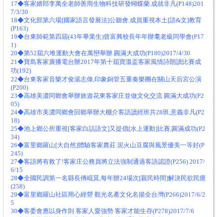
17◆客家婿郎李萬全老師善用生物科技研發蝴蝶蘭.成就非凡(P148)201
7/3/30
18◆文化部第六場[國家語言發展法]公聽會.成員重視本土[語&文]教育
(P163)
19◆台東師範第四屆(43年畢業生)曾富興校長年年辦耄老級同學會(P17
1)
20◆第52屆六堆運動大會在萬巒舉辦.圓滿大成功(P180)2017/4/30
21◆寶島客家廣播電台辦2017年第十屆寶溫盃客家風情詩朗讀比賽成
功(192)
22◆台東客家音樂才俊湯志偉,印象銅管五重奏樂團在關山天后宮公演
(P200)
23◆高雄美濃同鄉會舉辦旅遊花東客家庄並做文化交流 圓滿大成功(P2
05)
24◆高雄市美濃同鄉會回鄉舉辦大棚介客語讀經班共28班,意義非凡(P2
18)
25◆池上鄉公所重視[客家白話語文]又提倡[水上運動]比賽,圓滿成功(P2
34)
26◆富里鄉羅山[大自然]體驗客家農莊 泥火山豆腐與風景優美一等好(P
245)
27◆客語將有救了!客家庄公務員將立法強制通過客語認證(P256) 2017/
6/15
28◆全國民調第一名縣長傅崐萁,每年辦24場次[親民時間]解決民欲民瘼
(258)
29◆富里鄉羅山社區用心經營 觀光名產文化名揚全台灣(P266)2017/6/2
5
30◆客委會應以身作則 客家人愛強勢 客家才能生存(P278)2017/7/6