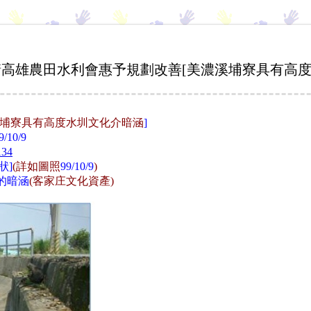
請高雄農田水利會惠予規劃改善[美濃溪埔寮具有高度
埔寮具有高度水圳文化介暗涵
]
10/9
134
狀]
(詳如圖照
99/10/9
)
的暗涵
(客家庄文化資產)