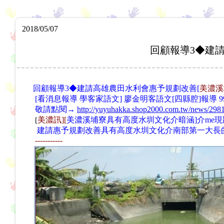
2018/05/07
回顧報導3◆建
回顧報導3◆建請高雄農田水利會惠予規劃改善[
美濃溪
[看消息報導 學客家語文] 廖金明客語文[四縣腔]報導 99/
敬請點閱→
http://yuyuhakka.shop2000.com.tw/news/298
美濃
訊][
美濃溪埔寮具有高度水圳文化介暗涵]
介me現
[
建請惠予規劃改善具有高度水圳文化介南部第一大長
-----------