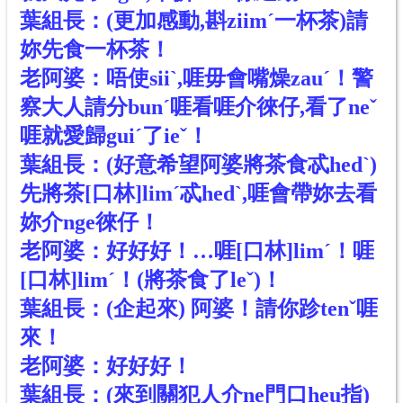
葉組長：(更加感動,斟ziimˊ一杯茶)請
妳先食一杯茶！
老阿婆：唔使siiˋ,啀毋會嘴燥zauˊ！警
察大人請分bunˊ啀看啀介徠仔,看了neˇ
啀就愛歸guiˊ了ieˇ！
葉組長：(好意希望阿婆將茶食忒hedˋ)
先將茶[口林]limˊ忒hedˋ,啀會帶妳去看
妳介nge徠仔！
老阿婆：好好好！…啀[口林]limˊ！啀
[口林]limˊ！(將茶食了leˇ)！
葉組長：(企起來) 阿婆！請你跈tenˇ啀
來！
老阿婆：好好好！
葉組長：(來到關犯人介ne門口heu指)