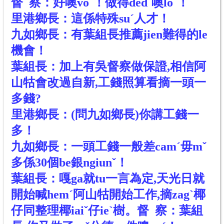
督 察：好噢voˊ！做得dedˋ噢loˊ！
里港鄉長：這係特殊suˊ人才！
九如鄉長：有葉組長推薦jien難得的le
機會！
葉組長：加上有吳督察做保證,相信阿
山牯會改過自新,工錢照算看摘一頭一
多錢?
里港鄉長：(問九如鄉長)你講工錢一
多！
九如鄉長：一頭工錢一般差camˊ毋mˇ
多係30個be銀ngiunˇ！
葉組長：嘎ga就tu一言為定,天光日就
開始喊hemˊ阿山牯開始工作,摘zagˋ椰
仔同整理椰iaiˇ仔ieˋ樹。督 察：葉組