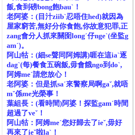
飯,食到磅bong飽bauˋ！
老阿婆：(目汁ziibˋ忍唔住hed)就因為
屋家窮苦,無好分你食飽,你故意犯罪,正
zang會分人抓來關囹longˊ仔ngeˋ(坐監g
amˊ)。
阿山牯：(細se聲同阿姆講)啀在這iaˋ逐
dagˋ(每)餐食五碗飯,毋會餓ngo到doˋ,
阿姆meˊ請您放心！
老阿婆：但是抓saˊ來警察局啊gaˇ,就唔
mˇ係me光榮事！
葉組長：(看時間)阿婆！探監gamˊ時間
超過了veˇ！
阿山牯：阿姆meˊ您好歸去了ieˇ,毋好
再來了ieˇ啦laˋ！