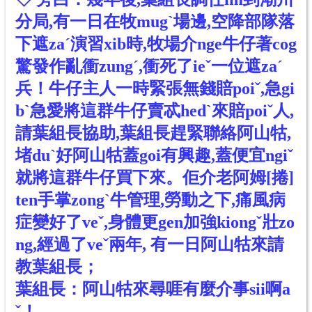
分局,有一日在牧mugˋ場邊,空降部隊落
下遮zaˊ演習xib時,牧場介nge牛仔著cog
驚發作亂衝zungˊ,衝死了ieˇ一位遮zaˊ
兵！牛仔主人一時緊張無錢賠poiˇ,急gi
bˋ急愛將這群牛仔賣忒hedˋ來賠poiˇ人,
請葉組長協助,葉組長趕緊聯絡阿山牯,
堵duˋ好阿山牯蓋goi有興趣,蓋便宜ngiˇ
就將這群牛仔買下來。佢介老阿姆[捲]
ten手掌zongˋ牛管理,勞動之下,痛風病
症變好了veˇ,身體更gen加強kiongˇ壯zo
ng,經過了veˇ兩年, 有一日阿山牯來請
教葉組長；
葉組長：阿山牯來尋啀有麼介事sii啊a
ˇ！