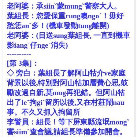
老阿婆：承siinˇ蒙mungˇ警察大人。
葉組長：您愛保重cung噢ngoˊ！毋好
愁恁anˋ多！(機車發動tung離開)
老阿婆：(目送sung葉組長, 一直到機車
影iangˋ仔ngeˋ消失)
----------
[
第 3
集]
：
◇ 旁白：葉組長了解阿山牯介ve家庭
背景以後,特別對阿山牯加層費心思,鼓
勵改過自新,莫mog再犯錯。但阿山牯
出了leˇ拘giˊ留所以後,又在村莊鬧nau
事。不久又抓入拘留所
李警員：組長！等下屏東縣流氓mongˇ
審siimˋ查會議,請組長準備參加開會。