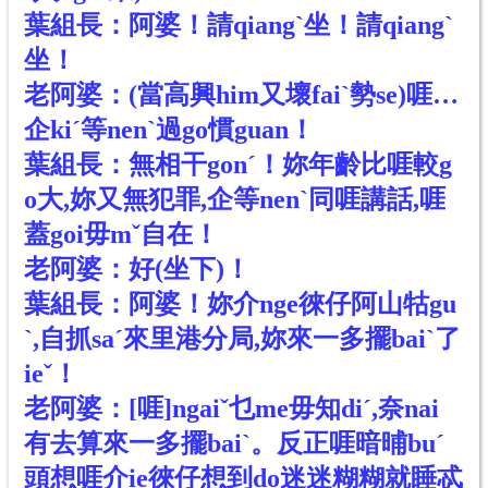
葉組長：阿婆！請qiangˋ坐！請qiangˋ
坐！
老阿婆：(當高興him又壞faiˋ勢se)啀…
企kiˊ等nenˋ過go慣guan！
葉組長：無相干gonˊ！妳年齡比啀較g
o大,妳又無犯罪,企等nenˋ同啀講話,啀
蓋goi毋mˇ自在！
老阿婆：好(坐下)！
葉組長：阿婆！妳介nge徠仔阿山牯gu
ˋ,自抓saˊ來里港分局,妳來一多擺baiˋ了
ieˇ！
老阿婆：[啀]ngaiˇ乜me毋知diˊ,奈nai
有去算來一多擺baiˋ。反正啀暗晡buˊ
頭想啀介ie徠仔想到do迷迷糊糊就睡忒