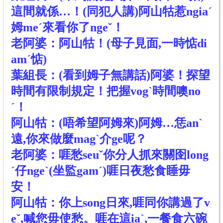
這間就係…！(同犯人講)阿山牯惹ngiaˊ
姆meˊ來看你了ngeˇ！
老阿婆：阿山牯！(母子見面,一時惦di
amˊ惦)
葉組長：(看到姆子無講話)阿婆！探望
時間有限制規定！把握vogˋ時間噢no
ˊ！
阿山牯：(唔希望阿姆來)阿姆…恁anˋ
遠,你來做麼magˋ介ge呢？
老阿婆：啀愁seuˇ你分人抓來關囹long
ˊ仔ngeˋ(坐監gamˊ)啀日夜愁食睡毋
安！
阿山牯：你上song日來,啀同你講過了v
eˇ,喊您毋使愁。啀在這iaˋ,一餐食六碗