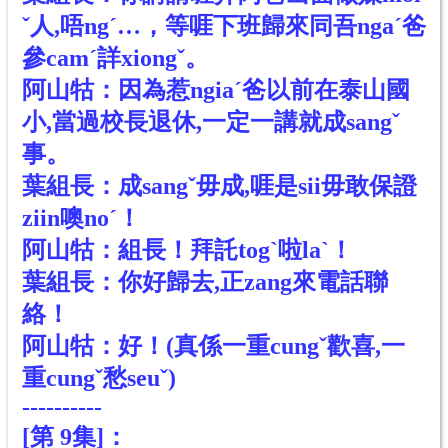
ˇ人,唔ngˊ…，等啀下班歸來同吾ngaˊ爸
參camˊ詳xiongˇ。
阿山牯：因為惹ngiaˊ爸以前在泰山國
小,當過校長退休,一定一講就成sangˇ
事。
葉組長：成sangˇ毋成,啀是sii毋敢保證
ziin噢noˊ！
阿山牯：組長！拜託togˋ啦laˋ！
葉組長：你好歸去,正zang來電話聯
絡！
阿山牯：好！(真係一重cungˇ歡喜,一
重cungˇ愁seuˇ)
----------
[
第 9
集]
：