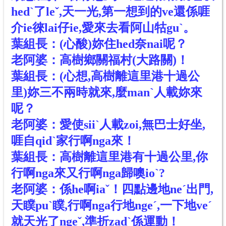
hedˋ了leˇ,天一光,第一想到的ve還係啀
介ie徠lai仔ie,愛來去看阿山牯guˋ。
葉組長：(心酸)妳住hed奈nai呢？
老阿婆：高樹鄉關福村(大路關)！
葉組長：(心想,高樹離這里港十過公
里)妳三不兩時就來,麼manˋ人載妳來
呢？
老阿婆：愛使siiˋ人載zoi,無巴士好坐,
啀自qidˋ家行啊nga來！
葉組長：高樹離這里港有十過公里,你
行啊nga來又行啊nga歸噢ioˋ?
老阿婆：係he啊iaˇ！四點邊地neˊ出門,
天瞨puˋ瞨,行啊nga行地ngeˊ,一下地veˊ
就天光了ngeˇ,準折zadˋ係運動！