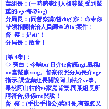
葉組長：(一時感覺到人格尊嚴,受到嚴
重的nge侮辱iug)
分局長：(同督察講)督dugˋ察！命令你
帶領相關情治人員調查這iaˋ案件！
督 察：是siiˋ！
分局長：散會！
----------
[
第 4
集]
：
◇ 旁白：今晡buˊ日介le會議ngi,氣氛f
un當嚴肅xiug。督察依照分局長介nge
指示,調查葉組長關說阿山牯介ve事。
果然阿山牯的ve家庭背景,同葉組長所
講符合,毋係me關說！
督 察：(手比手指公)葉組長,有義氣又