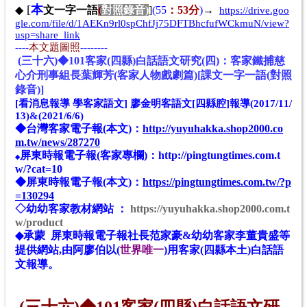
[
本
◆
文一字一語
(
對照錄音
)
]
(55
：53分
)
→
https://drive.goo
gle.com/file/d/1AEKn9rl0spChfJj75DFTBhcfufWCkmuN/view?
usp=share_link
----
本文題圖照
--------
(三十六)◆101客家(四縣)白話語文研究(四)：客家鐵捕慈
心介刑事組長葉輝芳(客家人物戲劇篇)[課文一字一語(對照
錄音)]
[看消息報導 學客家語文] 廖金明客語文[四縣腔]報導(2017/11/
13)&(2021/6/6)
◆
台灣客家電子報(
本文
)：
http://yuyuhakka.shop2000.co
m.tw/news/287270
屏東時報電子報(客家專欄)：
http://pingtungtimes.com.t
◆
w/?cat=10
◆
屏東時報電子報(
本文
)：
https://pingtungtimes.com.tw/?p
=130294
◇幼幼客家教材網站 ：
https://yuyuhakka.shop2000.com.t
w/product
◆承蒙 屏東時報電子報社長范家豪&幼幼客家李董貴盛等
提供網站,由阿廖伯以(
世界唯一
)用客家(四縣
本土
)白話語
文報導。