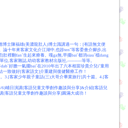
留德博士陳福雄(美濃龍肚人)博士識講過一句：[有語無文便
多。論十年來客家文化介江湖中,也跈tenˇ等客委會介腳步,出
fanˊ生起來療養。嘎ga無,早擺baiˋ都消siauˊ檔dang
客家雜誌,幼幼客家教材出版社,----------等等。
abˋ好膽一氣擺baiˋ在2010年出了六本相當珍貴介兒iˇ童用
,團結一致做好[客家語文]介重建與復健醫療工作！
。3.[客家少年親子童話(三)大哥介畢業旅行]共十篇。4.[客
)晡日演講[客語兒童文學創作趣談與分享]&介紹[客語兒
上講[客語兒童文學創作趣談與分享]圓滿大成功！