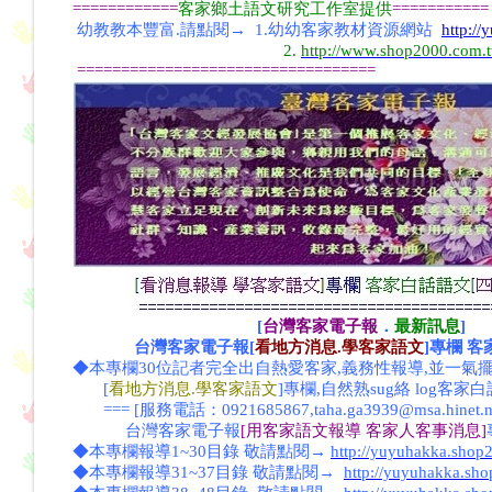
============
客家鄉土語文研究工作室提供
===========
幼教教本豐富.請點閱→ 1.幼幼客家教材資源網站
http:/
2.
http://www.shop2000.com.
==================================
[
台灣客家電子報
．
最新訊息
]
台灣客家電子報[
看地方消息.學客家語文
]專欄 
◆本專欄30位記者完全出自熱愛客家,義務性報導,並一氣
[
看地方消息.學客家語文
]專欄,自然熟sug絡 log客家
=== [服務電話：0921685867,taha.ga3939@msa.hinet.net
台灣客家電子報
[用客家語文報導 客家人客事消息]
◆
本專欄
報導1~30目錄 敬請點閱→
http://yuyuhakka.sho
◆本專欄報導31~37目錄 敬請點閱→
http://yuyuhakka.sh