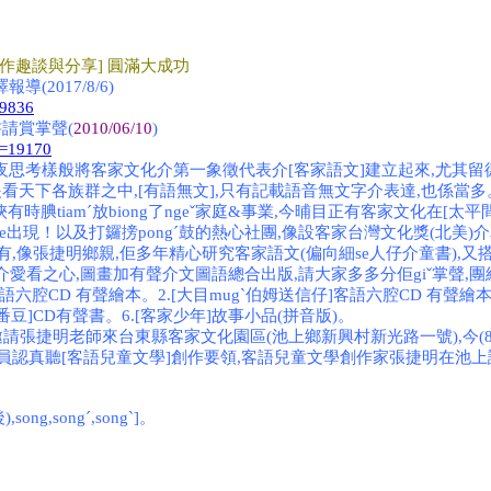
創作趣談與分享] 圓滿大成功
報導(2017/8/6)
79836
請賞掌聲(
2010/06/10
)
id=19170
策,日夜思考樣般將客家文化介第一象徵代表介[客家語文]建立起來,尤其
aˊ,眼看天下各族群之中,[有語無文],只有記載語音無文字介表達,也係當
iamˊ放biong了ngeˇ家庭&事業,今晡目正有客家文化在[太平間]肚裡翻
e出現！以及打鑼搒pongˊ鼓的熱心社團,像設客家台灣文化獎(北美)介單位,
有,像張捷明鄉親,佢多年精心研究客家語文(偏向細se人仔介童書),又搭d
人仔介愛看之心,圖畫加有聲介文圖語總合出版,請大家多多分佢giˇ掌聲
腔CD 有聲繪本。2.[大目mugˋ伯姆送信仔]客語六腔CD 有聲繪本
豆]CD有聲書。6.[客家少年]故事小品(拼音版)。
明老師來台東縣客家文化園區(池上鄉新興村新光路一號),今(8/6
人員認真聽[客語兒童文學]創作要領,客語兒童文學創作家張捷明在池
g,songˊ,songˋ]。