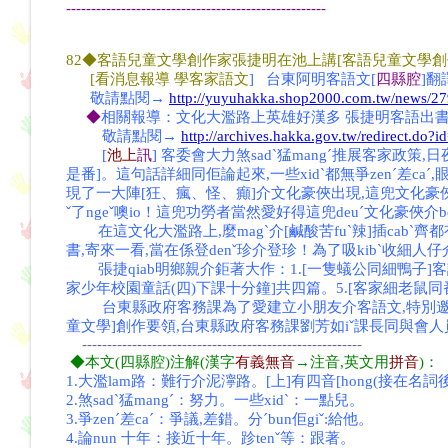
----------------------------------------------------
82◆客語兒童文學創作家張捷明在池上講[客語兒童文學
[看消息報導 學客家語文
] 台東阿明客語文[
四縣腔
]翻譯
敬請點閱→
http://yuyuhakka.shop2000.com.tw/news/2
◆
相關報導：文化大濫路上英雄好漢多 張捷明客語出書
敬請點閱→
http://archives.hakka.gov.tw/redirect.do?
[
池上
訊
]
客委會大力煞sadˋ猛mangˊ推展客家政
是番]。這句話詳細同佢論起來,一些xidˋ都無爭zenˊ差c
現了一大陣[狂、瘋、怪、癲]介文化豪俠出現,這兜文化豪俠有時腆t
ˇ了ngeˇ噢io！這兜功勞者當然愛好得這兜deuˊ文化豪俠介b
在這文化大濫路上,麼magˋ介[鹹酸苦fuˋ辣]插cabˋ齊都
書,寄來一看,當在係登denˇ珍介登珍！為了吸kibˋ收細
張捷qiab明鄉親介鉅著大作：1.[一隻蟻公同細鴨子]客語六
家少年校園童話(四)下課十分鐘]共四篇。5.[客家細老鼠同番
台東縣政府客務課為了愛建立小朋友介客語文,特別邀請張捷
童文學]創作要領,台東縣政府客務課劉芳如iˇ課長同與會
--------------------------------------------------------
◆本文(四縣腔)注解(漢字
有義無音
→注音,英文用
拼音
)：
1.大濫lam路：難行介泥濘路。[上]有四音[hong(接在名詞後),son
2.煞sadˋ猛mangˊ：努力。一些xidˋ：一點兒。
3.爭zenˊ差caˊ：爭議,差錯。分ˊbun佢giˇ:給他。
4.論nun 十年：接近十年。跈tenˇ等：跟著。