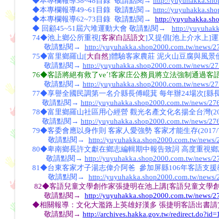
◆本專欄報導38~48目錄
敬請點閱→
http://yuyuhakka.sh
◆本專欄報導49~61目錄 敬請點閱→
http://yuyuhakka.sh
◆本專欄報導62~73目錄 敬請點閱→
http://yuyuhakka.s
◆ 回顧45~51屆六堆運動大會 敬
請點閱→
http://yuyuhak
74◆池上鄉公所重視[
客家白話語文
]又提倡[池上介水上]
敬請點閱→
http://yuyuhakka.shop2000.com.tw/news/2
75◆富里鄉羅山[
大自然
]體驗客家農莊 泥火山豆腐與風景優美一
敬請點閱→
http://yuyuhakka.shop2000.com.tw/news/2
76◆客語將絕有救了veˊ!客家庄公務員將立法強制通過客語認證 (
敬請點閱→
http://yuyuhakka.shop2000.com.tw/news/2
77◆享譽全國民調第一名介縣長傅崐萁 每年辦24場次[縣
敬請點閱→
http://yuyuhakka.shop2000.com.tw/news/27
78◆富里鄉羅山社區用心經營 觀光名產文化名揚全台灣(2017/
敬請點閱→
http://yuyuhakka.shop2000.com.tw/news/27
79◆客委會應以身作則 客家人愛強勢 客家才能生存(2017/7/
敬請點閱→
http://yuyuhakka.shop2000.com.tw/news
80◆卑南鄉長許文獻在鄉志編輯期中報告致詞 高度重視鄉
敬請點閱→
http://yuyuhakka.shop2000.com.tw/news/2
81◆台東客家才子湯志偉介阿爸 參加屏縣106年客語支援教師研習
敬請點閱→
http://yuyuhakka.shop2000.com.tw/news
82◆客語兒童文學創作家張捷明在池上講[客語兒童文學創
敬請點閱→
http://yuyuhakka.shop2000.com.tw/news/2
◆相關報導：文化大濫路上英雄好漢多 張捷明客語出書請賞掌聲(
敬請點閱→
http://archives.hakka.gov.tw/redirect.do?id