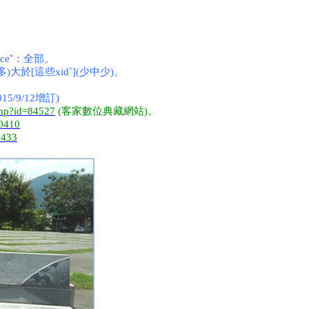
齊ceˇ：全部。
多)大於[這些xidˋ](少中少)。
/9/12增訂)
.php?id=84527
(客家數位典藏網站)。
60410
0433