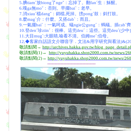
5.腆tiamˊ放biong了ngeˇ：忘掉了。翻fanˊ生：穌醒。
6.嘎ga無moˇ：否則。早擺baiˋ：老早。
7.消xiauˊ檔dangˇ：銷檔,死掉。搒pongˊ鼓：斜打鼓。
8.麼magˋ介：什麼。又搭dabˋ：而且。
9.一氣擺baiˋ：一氣呵成。蟻ngie公gungˊ：螞蟻。插cabˋ
10.登denˊ珍ziinˊ：很棒。這兜deuˊ：這些。這兜deuˊ(少中
11.大目mugˋ:大眼睛,喻看不清。伯姆meˊ:伯母。
12,◆客家白話語文介聯音字．文法&用字研究與看法)&(2015
敬請點閱→
http://archives.hakka.gov.tw/blog_page_detail
敬請點閱(1)→
http://yuyuhakka.shop2000.com.tw/news/2
敬請點閱(2)→
http://yuyuhakka.shop2000.com.tw/news/26
---------------------------------