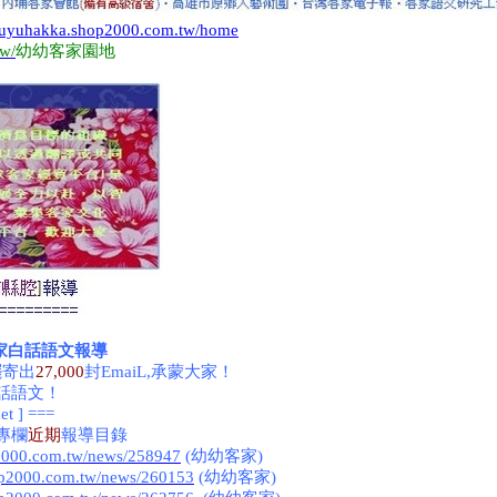
/yuyuhakka.shop2000.com.tw/home
tw/
幼幼客家園地
客家白話語文報導
擺寄出
27,000
封EmaiL,承蒙大家！
白話語文！
 ] ===
專欄
近期
報導目錄
p2000.com.tw/news/258947
(幼幼客家)
op2000.com.tw/news/260153
(幼幼客家)