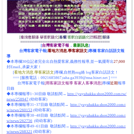
[
台灣客家電子報
．
最新訊息
]
台灣客家電子報[
看地方消息.學客家語文
]專欄 客家白話語文報
導
◆本專欄30位記者完全出自熱愛客家,義務性報導,並一氣擺寄出
27,000
封EmaiL,承蒙大家！
[
看地方消息.學客家語文
]專欄,自然熟sug絡 log客家白話語文！
=== [服務電話：0921685867,taha.ga3939@msa.hinet.net ] ===
台灣客家電子報
[用客家語文報導 客家人客事消息]
專欄
近期
報導
目錄
◆
本專欄
報導1~30目錄 敬請點閱→
http://yuyuhakka.shop2000.com.tw/
news/258947
(幼幼客家)
◆本專欄報導31~37目錄 敬請點閱→
http://yuyuhakka.shop2000.com.t
w/news/260153
(幼幼客家)
◆本專欄報導38~48目錄
敬請點閱→
http://yuyuhakka.shop2000.com.t
w/news/262756
(幼幼客家)
◆本專欄報導49~61目錄 敬請點閱→
http://yuyuhakka.shop2000.com.t
w/news/268321
(幼幼客家)