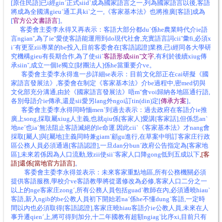
[原住民語]已i經ginˊ正式siidˋ成為國家語言之一,列為國家語言以後,客語
將成為全國溝gieuˊ通工具kiˋ之一,《客家基本法》也將推廣[客語]成為
[
官方公文書語言
]。
客委會主委李永得又再表示：客語大部分都duˊ係he農業時代介ie語
言ngianˇ,為了ieˇ愛使客語能運用到do現代社會,充實語言詞ciiˇ彙fi,必須x
iˊ有更至zii專業的be投入,目前客委會在[客語認證]業務,已i經同各大學研
究機構gieu有長期合作,為了使siiˋ
客語形成siinˇ文字
,有利於後續xiug傳
承siinˇ,成立一個le獨立[財團法人]係he當重要介ve。
客委會主委李永得進一步詳細se表示：目前文化部正在cai研擬《國
家語言發展法》,客委會在制定《客家基本法》介be過程中,密med切與
文化部充分溝通,由於《國家語言發展法》唔mˇ會voi歸納各地區通行語,
各別母語介ie傳承,還是sii愛另lang外ngoi訂tin(din)定[
傳承方案
]。
客委會主委李永得同時愐menˋ到過去表示：過去政府在客語介ie推
廣上song,採取屬xiug人主義,也就qiu係[客家人]愛講[客家話],但係恁anˋ
地neˊ也iaˊ無法阻止客語滅絕的le命運.因此ciiˋ《客家基本法》才nang會
採取[屬人]與[屬地]主義同時兼giamˊ顧gu進行,在草案中明訂客家庄行政
區公務人員必須通過[客語認證],一旦dan分bunˊ政府公告指定為[客家地
區],未來若係因為人口流動,致zii使siiˋ客家人口降gong低到五成以下
,[客
語]還係[當地官方語言]
。
客委會主委李永得並表示：未來客家重點地區,所有公務機關必須
提供客語服務,學校介ve客語教學將從選修改為必修,客家人口二分之一
以上的nge客家庄zongˊ,所有公務人員包括guadˋ教師在內,必須通曉hiauˋ
客語,新入ngib的be公教人員初下開始若naˊ係he不懂dungˋ客語,一定時
間以內也必須取得[客語認證],客家庄曉hiau客語介ie公教人員,未來在人
事升遷qienˊ上,將可得到加分,十二年國教有超額ngiagˋ比序xi,目前只有