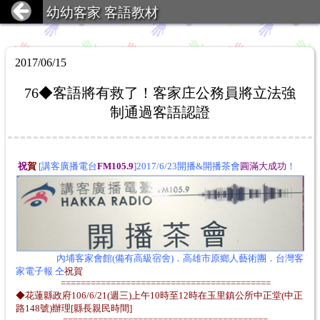
幼幼客家 客語教材
2017/06/15
76◆客語將有救了！客家庄公務員將立法強
制通過客語認證
祝
賀
[講客廣播電台
FM105.9
]2017/6/23開播&開播茶會
圓滿大成功
！
內埔客家會館(備有高級宿舍)．高雄市原鄉人藝術團．台灣客
家電子報 仝
祝賀
==========================================
◆花蓮縣政府106/6/21(週三)上午10時至12時在玉里鎮公所中正堂(中正
路148號)辦理[縣長親民時間]