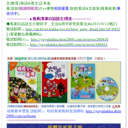
文]教育,[客語&客文]正有進
展,當前[
曉講唔曉寫
]介ve事態
相當嚴重
,致使[客語&文政策]推展效果[
事
倍功半
]。
-------------------▲
推展[客家白話語文]理念-----------------
◆客家白話語文介聯音字．文法&用字研究與看法)&(2015/9/12增訂)
敬請點閱→
http://archives.hakka.gov.tw/blog_page_detail.php?id=8452
7
(客家數位典藏網站)。
敬請點閱(1)→
http://yuyuhakka.shop2000.com.tw/news/260410
敬請點閱(2)→
http://yuyuhakka.shop2000.com.tw/news/260433
=============================================
幼教教本豐富.請點閱→ 幼幼客家教材資源網站
http://yuyuhakka.shop
2000.com.tw/home
==================================