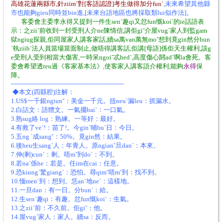
高雄花蓮兩縣市,針ziimˊ對[客語認證]考生做得加分funˊ
,未來希望其他縣
市也能夠gieu同時並bin進,[未來台語地區也將採取類lui似作法]。
客委會主委李永得又提到一件生senˊ趣qi又忿fun慨koiˋ的ie話語表
示：之ziiˊ前收到一封受刑人介ne陳情信,講佢giˇ介屋vugˋ家人到監gam
獄ngiug探親,佢同屋家人講客家話,續sa萬van萬無moˇ想到竟gin然分bun
ˊ執ziibˋ法人員當場當面制止,做唔得講客話,佢講[母語]係佢天生權利,該g
e受刑人受到相當大傷害,一時呆ngoiˇ忒hedˋ,高度傷心閼adˋ啊la會死。客
委會希望透teu過《客家基本法》,使客家人講客語介權利,能夠
永得
保
障。
---------------------------------------------------------
◆本文(四縣腔)注解：
1.US$一千銀ngiunˇ：美金一千元。扭neuˋ漏leu：抓漏水。
2.白話文：語體文。一氣擺baiˋ：一口氣。
3.熟sug絡 log：熟練。一等好：最好。
4.有救了veˊ!：苗了!。今ginˊ晡buˊ日：今日。
5.五ng ˋ成sangˇ：50%。竟gin然：結果。
6.後heu生sangˊ人：年青人。原ngianˇ旦danˋ：本來。
7.伸(剩)cunˊ：剩。唔mˇ到doˋ：不到。
8.若naˊ係he：若是。任im在cai：任意。
9.恐kiungˊ驚giangˊ：恐怕。尋qimˇ唔mˇ到：找不到。
10.愐menˋ到：想到。恁anˋ地neˊ：這樣地。
11.一旦dan：有一日。分bunˊ：給。
12.生senˊ趣qi：有趣。忿fun慨koiˋ：生氣。
13.之ziiˊ前：不久前。佢giˇ：他。
14.屋vugˋ家人：家人。續sa：反而。