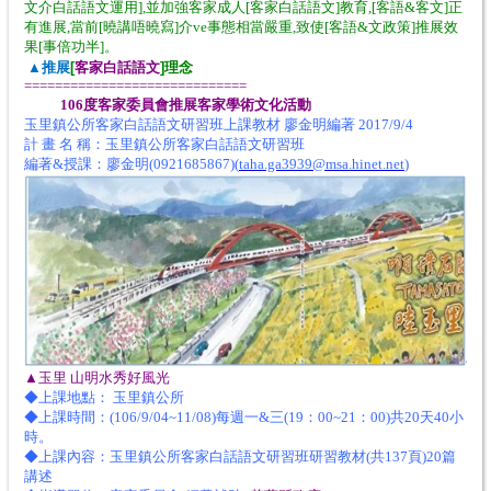
文介白話語文運用],並加強客家成人[客家白話語文]教育,[客語&客文]正
有進展,當前[曉講唔曉寫]介ve事態相當嚴重,致使[客語&文政策]推展效
果[事倍功半]。
推展
客家白話語文
理念
▲
[
]
=============================
106度客家委員會推展客家學術文化活動
玉里鎮公所客家白話語文研習班上課教材 廖金明編著 2017/9/4
計 畫 名 稱：玉里鎮公所客家白話語文研習班
編著&授課：廖金明(0921685867)(
taha.ga3939@msa.hinet.net
)
▲玉里 山明水秀好風光
◆上課地點： 玉里鎮公所
◆上課時間：(106/9/04~11/08)每週一&三(19：00~21：00)共20天40小
時。
◆上課內容：玉里鎮公所客家白話語文研習班研習教材(共137頁)20篇
講述