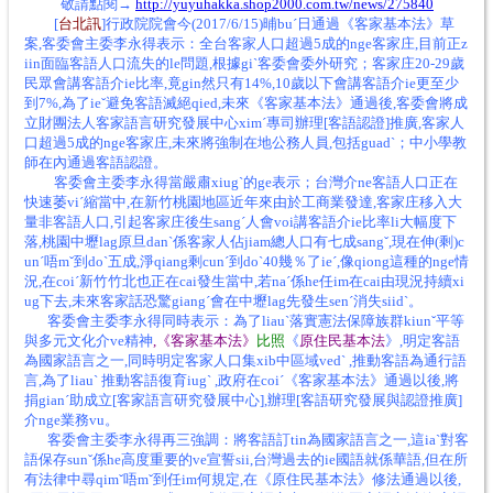
敬請點閱→
http://yuyuhakka.shop2000.com.tw/news/275840
[
台北
訊
]
行政院院會今(2017/6/15)晡buˊ日通過《客家基本法》草
案,客委會主委李永得表示：全台客家人口超過5成的nge客家庄,目前正z
iin面臨客語人口流失的le問題,根據giˋ客委會委外研究；客家庄20-29歲
民眾會講客語介ie比率,竟gin然只有14%,10歲以下會講客語介ie更至少
到7%,為了ieˇ避免客語滅絕qied,未來《客家基本法》通過後,客委會將成
立財團法人客家語言研究發展中心ximˊ專司辦理[客語認證]推廣,客家人
口超過5成的nge客家庄,未來將強制在地公務人員,包括guadˋ；中小學教
師在內通過客語認證。
客委會主委
李永得當嚴肅xiugˋ的ge表示；台灣介ne客語人口正在
快速萎viˊ縮當中,在新竹桃園地區近年來由於工商業發達,客家庄移入大
量非客語人口,引起客家庄後生sangˊ人會voi講客語介ie比率li大幅度下
落,桃園中壢lag原旦danˋ係客家人佔jiam總人口有七成sangˇ,現在伸(剩)c
unˊ唔mˇ到doˋ五成,淨qiang剩cunˊ到doˋ40幾％了ieˊ,像qiong這種的nge情
況,在coiˊ新竹竹北也正在cai發生當中,若naˊ係he任im在cai由現況持續xi
ug下去,未來客家話恐驚giangˊ會在中壢lag先發生senˊ消失siidˋ。
客委會主委李永得同時表示：為了liauˋ落實憲法保障族群kiunˇ平等
與多元文化介ve精神
,《客家基本法》
比照
《
原住民基本法
》,明定客語
為國家語言之一,同時明定客家人口集xib中區域vedˋ ,推動客語為通行語
言,為了liauˋ 推動客語復育iugˋ ,政府在coiˊ《客家基本法》通過以後,將
捐gianˊ助成立[客家語言研究發展中心],辦理[客語研究發展與認證推廣]
介nge業務vu。
客委會主委李永得再三強調：將客語訂tin為國家語言之一,這iaˋ對客
語保存sunˇ係he高度重要的ve宣誓sii,台灣過去的ie國語就係華語,但在所
有法律中尋qimˇ唔mˇ到任im何規定,在《原住民基本法》修法通過以後,