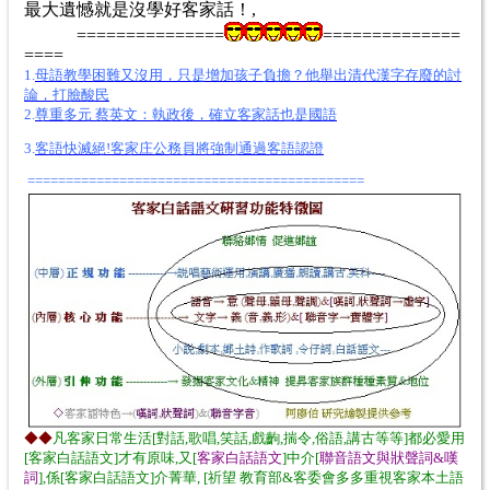
最大遺憾就是沒學好客家話！,
===============
==============
====
1.
母語教學困難又沒用，只是增加孩子負擔？他舉出清代漢字存廢的討
論，打臉酸民
2.
尊重多元 蔡英文：執政後，確立客家話也是國語
3.
客語快滅絕!客家庄公務員將強制通過客語認證
============================================
◆◆
凡客家日常生活[對話,歌唱,笑話,戲齣,揣令,俗語,講古等等]都必愛用
[客家白話語文]才有原味,又[
客家白話語文
]中介[
聯音語文與狀聲詞&嘆
詞
],係[客家白話語文]介菁華, [祈望 教育部&客委會多多重視客家本土語