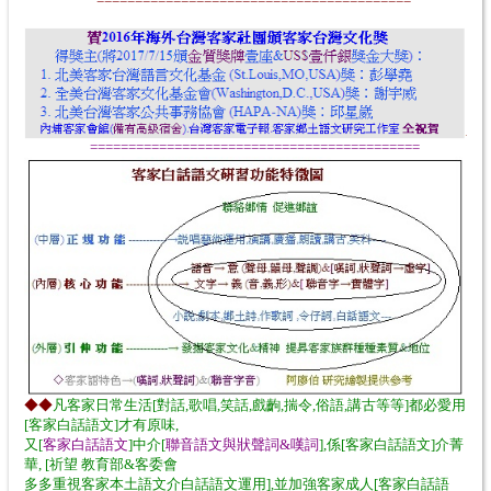
=========================================
===========================================
◆◆
凡客家日常生活[對話,歌唱,笑話,戲齣,揣令,俗語,講古等等]都必愛用
[客家白話語文]才
有原味,
又[
客家白話語文
]中介[
聯音語文與狀聲詞&嘆詞
],係[客家白話語文]介菁
華, [祈望 教
育部&客委會
多多重視客家本土語文介白話語文運用],並加強客家成人[客家白話語