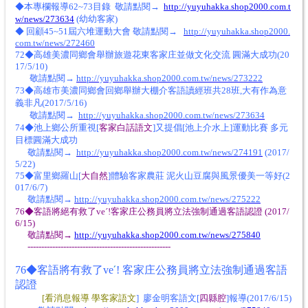
◆本專欄報導62~73目錄 敬請點閱→
http://yuyuhakka.shop2000.com.t
w/news/273634
(幼幼客家)
◆ 回顧45~51屆六堆運動大會 敬
請點閱→
http://yuyuhakka
.
shop2000.
com.tw/news/272460
72◆高雄美濃同鄉會舉辦旅遊花東客家庄並做文化交流 圓滿大成功(20
17/5/10)
敬請點閱→
http://yuyuhakka.shop2000.com.tw/news/273222
73◆高雄市美濃同鄉會回鄉舉辦大棚介客語讀經班共28班,大有作為意
義非凡(2017/5/16)
敬請點閱→
http://yuyuhakka.shop2000.com.tw/news/273634
74◆池上鄉公所重視[
客家白話語文
]又提倡[池上介水上]運動比賽 多元
目標圓滿大成功
敬請點閱→
http://yuyuhakka.shop2000.com.tw/news/274191
(2017/
5/22)
75◆富里鄉羅山[
大自然
]體驗客家農莊 泥火山豆腐與風景優美一等好(2
017/6/7)
敬請點閱→
http://yuyuhakka.shop2000.com.tw/news/275222
76◆客語將絕有救了veˊ!客家庄公務員將立法強制通過客語認證 (2017/
6/15)
敬請點閱→
http://yuyuhakka.shop2000.com.tw/news/275840
----------------------------------------------------
76◆客語將有救了ve
ˊ
! 客家庄公務員將立法強制通過客語
認證
[看消息報導 學客家語文
] 廖金明客語文[
四縣腔
]報導(2017/6/15)