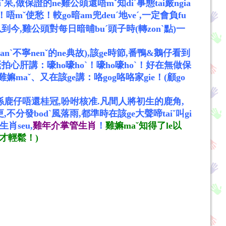
oiˇ呆,做保證的ne雞公頭還唔mˇ知diˊ事態tai嚴ngia
mˇ使愁！較go暗am兜deuˊ地veˊ,一定會負fu
以到今,雞公頭對每日暗晡buˊ頭子時(轉zonˋ點)一
nˋ不寧nenˇ的ne典故),該ge時節,番鴨&鵝仔看到
拍心肝講：嚎ho嚎hoˋ！嚎ho嚎hoˋ！好在無做保
嫲maˇ、又在該ge講：咯gog咯咯家gie！(顧go
明若係鹿仔唔還桂冠,吩咐核准.凡間人將初生的鹿角,
不分發bodˋ風落雨,都準時在該ge大聲啼taiˇ叫gi
肖seu,
雞年介掌管生肖
！
雞嫲maˇ知得了le以
ˊ才輕鬆！)