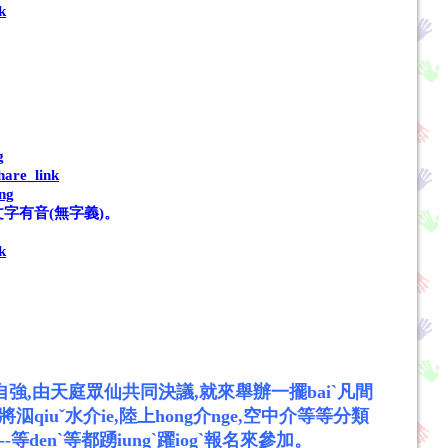
k
g
are_link
ng
文字有音(無字義)。
k
ib自強,由天庭眾仙共同決議,就來舉辦一擺baiˋ凡間
qiuˇ水介ie,陸上hong介nge,空中介等等分類
等denˋ等都踴iungˋ躍iogˋ報名來參加。