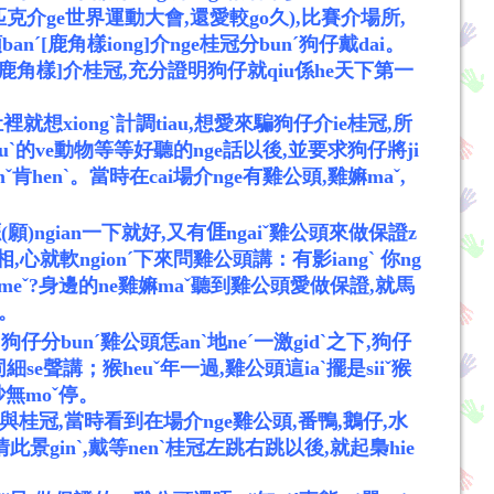
ˊ林匹克介ge世界運動大會,還愛較go久),比賽介場所,
ˊ[鹿角樣iong]介nge桂冠分bunˊ狗仔戴dai。
ng所戴[鹿角樣]介桂冠,充分證明狗仔就qiu係he天下第一
肚裡就想xiongˋ計調tiau,想愛來騙狗仔介ie桂冠,所
zeuˋ的ve動物等等好聽的nge話以後,並要求狗仔將ji
mˇ肯henˋ。當時在cai場介nge有雞公頭,雞
嫲
maˇ,
願)ngian一下就好,又有
𠊎
ngaiˇ雞公頭來做保證z
ˇ相,心就軟ngionˊ下來問雞公頭講：有影iangˋ 你ng
meˇ?身邊的ne雞
嫲
maˇ聽到雞公頭愛做保證,就馬
停。
ˇ?狗仔分bunˊ雞公頭恁anˋ地neˊ一激gidˋ之下,狗仔
e聲講；猴heuˇ年一過,雞公頭這iaˋ擺是siiˇ猴
吵無moˇ停。
獎狗仔與桂冠,當時看到在場介nge雞公頭,番鴨,鵝仔,水
景ginˋ,戴等nenˋ桂冠左跳右跳以後,就起梟hie