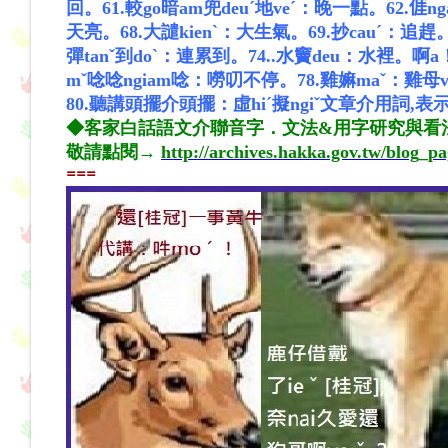
回。
61.較go暗am兜deuˊ地veˊ：晚一點。
62.𠊎n
天亮。
68.大譴kienˋ：大生氣。
69.抄cauˊ：追趕
彈tanˇ到doˋ：連累到。
74..水竇deu：水裡。
mˇ唸唸ngiam唸：嘮叨不停。
78.雞
嫲
maˇ：雞母
80.聽講頭擺介頭擺：虛hiˊ擬ngiˇ文章介用詞,表示[
◆客家白話語文介聯音字．文法&用字研究與看法)&(
敬請點閱→
http://archives.hakka.gov.tw/blog_p
==
=