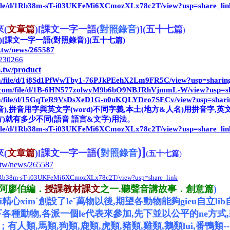
m/file/d/1Rb38m-sT-i03UKFeMi6XCmozXLx78c2T/view?usp=share_lin
(
文章篇
)[課文一字一語(
對照錄音
)](五十七篇
)
[課文一字一語(對照錄音)](五十七篇)
.tw/news/265587
=230266
.tw/product
com/file/d/1j8Sd1PfWwTby1-76PJkPEehX2Lm9FR5C/view?usp=sharin
gle.com/file/d/1B-6HN577zolwyM9b6bO9NBJRhVjmmL-W/view?usp=sh
.com/file/d/15GqTeR9VsDsXeD1G-n0uKQLYDro7SECv/view?usp=shari
,拼音用字與英文字(word)不同字義,本土(地方&人名)用拼音字,英
方)就有多少不同(語音 語言&文字)用法。
m/file/d/1Rb38m-sT-i03UKFeMi6XCmozXLx78c2T/view?usp=share_lin
(
)]
(
文章篇
)[課文一字一語
對照錄音
(五十七篇
)
.tw/news/265587
/d/1Rb38m-sT-i03UKFeMi6XCmozXLx78c2T/view?usp=share_link
阿廖伯編．
授課教材課文
之一
.聽聲音講故事．創意篇
)
i精心ximˊ創設了leˇ萬物以後,期望各動物能夠gieu自立l
天下各種動物,各派一個le代表來參加,先下並以公平的ne方式,將泅
人類,馬類,狗類,鹿類,虎類,豬類,雞類,鵝類lui,番鴨類----