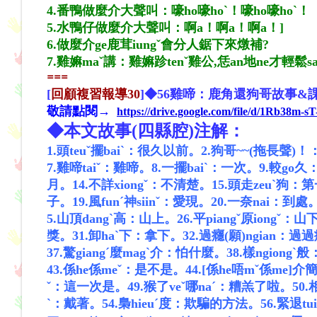
4.番鴨做麼介大聲叫：嚎ho嚎hoˋ！嚎ho嚎hoˋ！
5.水鴨仔做麼介大聲叫：啊a！啊a！啊a！]
6.做麼介ge鹿茸iungˇ會分人鋸下來燉補?
7.雞嫲maˇ講：雞嫲跈tenˇ雞公,恁an地ne才輕鬆s
==
=
[
回顧複習報導30
]◆56雞啼：鹿角還狗哥故事&
敬請點閱→
https://drive.google.com/file/d/1Rb38
◆本文故事(四縣腔)注解：
1.頭teuˇ擺baiˋ：很久以前。
2.狗哥~~(拖長聲)
7.雞啼taiˇ：雞啼。
8.一擺baiˋ：一次。
9.較go
月。
14.不詳xiongˇ：不清楚。
15.頭走zeu
ˋ
狗：第
子。
19.風funˊ神siinˇ：愛現。
20.一奈nai：到處
5.山頂dangˋ高：山上。
26.平piangˇ原iongˇ：
獎。
31.卸haˋ下：拿下。
32.過癮(願)ngian：過
37.驚giangˊ麼magˋ介：怕什麼。
38.樣ngiong
ˋ
般
43.係he係meˇ：是不是。
44.[係he唔mˇ係me]介
ˇ：這一次是。
49.猴了veˇ哪naˊ：糟羔了啦。
50
ˋ：戴著。
54.梟hieuˊ度：欺騙的方法。
56.緊退