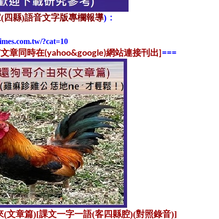
(四縣)語音文字版專欄報導
)
：
times.com.tw/?cat=10
同時在(yahoo&google)網站連接刊出]
==
=
(文章篇)[課文一字一語(客四縣腔)(對照錄音)]