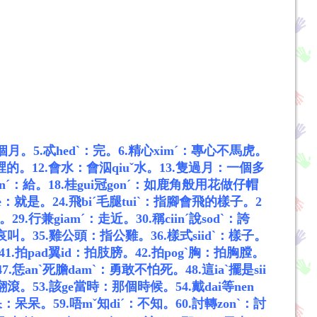
一個月。
5.忒hedˋ：完。
6.精心ximˊ：專心不馬虎。
水裡的。
12.會水：會泅qiuˇ水。
13.隻過月：一個多
unˊ：給。
18.桂gui冠gonˊ：如鹿角般用花做仔帽
he：就是。
24.飛biˊ毛腿tuiˋ：指腳會飛的樣子。
2
法。
29.行兼giamˊ：走近。
30.稱ciinˊ說sodˋ：誇
憐哀叫。
35.雞公頭：指公雞。
36.樣式siidˋ：樣子。
41.拍pad翼id：拍肢膀。
42.拍pogˋ胸：拍胸膛。
47.恁anˋ死膽damˋ：勇敢不怕死。
48.這iaˋ擺是sii
直翻滾。
53.該ge當時：那個時候。
54.戴dai等nen
iˇ呆：呆呆。
59.唔mˇ知diˊ：不知。
60.討轉zonˋ：討