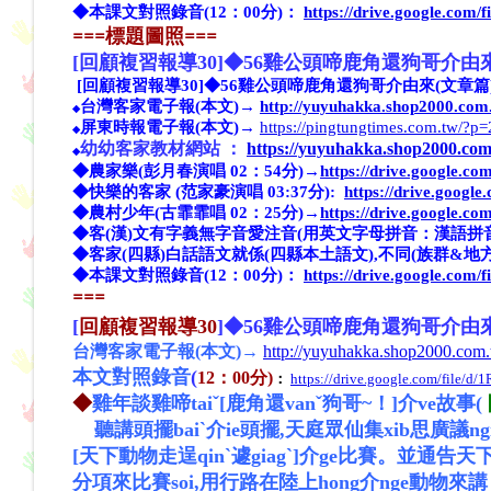
◆本課文對照錄音(12：00分)：
https://drive.google.co
==
=標題圖照
==
=
[回顧複習報導30]◆56
雞公頭啼鹿角還狗哥介由來
[回顧複習報導30]◆56雞公頭啼鹿角還狗哥介由來(文章篇)
台灣客家電子報(本文)→
http://yuyuhakka.shop2000.com
◆
屏東時報電子報(本文)→
https://pingtungtimes.com.tw/?p
◆
幼幼客家教材網站 ：
https://yuyuhakka.shop2000.com
◆
◆農家樂(彭月春演唱 02：54分)→
https://drive.google.
◆快樂的客家 (范家豪
演唱
03:37分):
https://drive.goo
◆農村少年(古霏霏唱 02：25分)→
https://drive.google
◆客(漢)文有字義無字音愛注音(用英文字母拼音：漢語拼音)
◆客家(四縣)白話語文就係(四縣本土語文),不同(族群&地
◆本課文對照錄音(12：00分)：
https://drive.google.co
==
=
[
回顧複習報導30
]◆56
雞公頭啼鹿角還狗哥介由來
台灣客家電子報(本文)
→
http://yuyuhakka.shop2000.com
本
文
對照錄音
(
12：00分)
：
https://drive.google.com/file
◆
雞年談雞啼taiˇ[鹿角還vanˇ狗哥~！]介ve故事(
聽講頭擺baiˋ介ie頭擺,天庭眾仙集xib思廣議ng
[天下動物走逞qinˋ遽giagˋ]介ge比賽。並通告
分項來比賽soi,用行路在陸上hong介nge動物來講；有