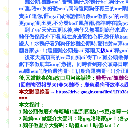
雞公頭,雞
嫲
maˇ,番鴨,鵝仔,水鴨仔beˋ,狗仔ve
mˇ重,唔mˇ知好愁seuˇ,同時還同狗仔再三的me保
責jidˋ還你,
𠊎
ngaiˇ做保證都唔係me做假gaˋ
的
ve
更gangˊ到五更,不分發bodˋ風落雨,都準時在該ge大
到了veˇ天光五更以後,狗仔又無看到鹿仔來還vanˇ桂
雞仔做保證介下場,就在身邊緊拍心肝,鵝仔訄kauˊ
證人！水鴨仔看到狗仔抄雞公頭時,驚怕射sa彈tanˇ到
顧各家gie！)這擺雞公頭是siiˇ落雨天
㧡kaiˊ
稈gon
後來天庭頂高的ve眾仙知di
ˊ
得了leˇ雞公頭做
鋸下來做鹿茸iungˇ燉補。同時看到雞公頭每日暗晡bu
eu喊hemˊ[鹿角還狗哥~！],[鹿角還狗哥~！]介正
後,又當歡喜的ie改口用河洛話講：
雞母vuˋ隨雞公
[回顧複習報導30]◆56雞啼：鹿角還狗哥故事&
本
文
對照錄音
→
https://drive.google.com/file/d/1
==
=
本文探討：
1.雞公頭做麼介每暗晡11點到四點(1~5更)各啼一
2.雞嫲maˇ做麼介大聲叫：咯gog咯咯家gie！(各go
3.鵝仔做麼介大聲叫：唔值dad！唔值dad！?