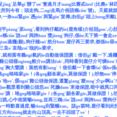
jiugˋ足舉giˋ辦了neˇ隻過月才nang比賽忒hedˋ(比奧o
所到今有；頭走狗,二ngi走馬介俗語稱ciinˊ號)。天庭就頒ban
神,一奈nai緊ginˋ憑pinˋ與緊ginˋ宣傳,由佢giˇ頭上ho
平piangˇ原iongˇ,看到狗仔戴的ie[鹿角樣]介桂冠gonˊ,心
iinˊ說sodˋ與誇kuaˊ獎jiongˋ狗仔,係he天下第一會走
gian過癮(願),狗仔雖suiˊ然分bunˊ鹿仔再三要求,都係he毋
再三哀oˊ哀哉zoiˇ哉的ie要求。
就相當有義ngi氣的ie自動做保證講：借佢giˇ戴一下,過癮(
geˇ雞公頭樣ngiong般介ne講法fabˋ,同時看到鹿仔介可憐lien
gˋ胸大聲講：當然有影iangˋ！借佢戴一下會壞faiˋ係he係
og咯咯家gie！(各gog顧各家gie,莫做保證！),吵無moˇ
veˊ,
𠊎
ngaiˇ雞公頭做保證,還驚giangˊ麼magˋ介ge啊ia
ne觀眾看到雞公頭恁anˋ死膽damˋ來做保證,暗中就異口同細s
eˋ講：咯gog咯咯家gie！(各gog
ˋ
顧各家gie,莫做保證！),
,心中相當暢tiong,並再三稱ciinˊ說sodˋ與誇kuaˊ
歡喜過度,暢tiong到緊輾zan。該ge當時,鹿仔看到此情此
力,反方向hiong就走向山頂高,一去不回頭了veˊ！