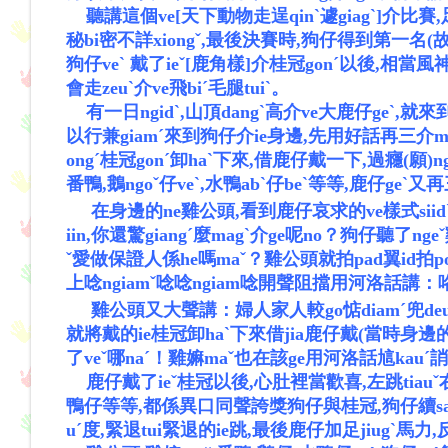
聽講這個ve[天下動物走逞qinˋ遽giagˋ]介比賽,足
秘bi密不詳xiongˇ,最後決賽時,狗仔得到第一名(故
狗仔veˋ 戴了ieˇ[鹿角樣]介桂冠gonˊ以後,相當風
會走zeuˋ介ve飛biˊ毛腿tuiˋ。
有一日ngidˋ,山頂dangˋ高介ve大鹿仔geˋ,就來到
以行兼giamˊ來到狗仔介ie身邊,先用好話再三介me稱c
ongˊ桂冠gonˊ卸haˋ下來,借鹿仔戴一下,過癮(願)n
番鴨,鵝ngoˇ仔veˋ,水鴨abˋ仔beˋ等等,鹿仔geˋ又
在身邊的ne雞公頭,看到鹿仔哀求的ve樣式siidˋ,
iin,你還驚giangˊ麼magˋ介ge呢no？狗仔聽了n
ˇ愛做保證人係he嗎maˇ？雞公頭就拍pad翼id拍po
上唸ngiamˇ唸唸ngiam唸開聲阻擋用河洛話講：咯g
雞公頭又大聲講：婦人家人較go惦diamˊ兜deuˊ地
就將戴的ie桂冠卸haˋ下來借jia鹿仔戴(當時身邊的
了veˇ哪naˊ！雞
嫲
maˇ也在該ge用河洛話訄kauˊ誚s
鹿仔戴了ieˇ桂冠以後,心肚裡當歡喜,左跳tiauˇ右跳
鴨仔等等,都係異口同聲誇獎狗仔與桂冠,狗仔續sa一時
uˊ度,緊退tui緊退的ie跳,最後鹿仔加足jiugˋ馬