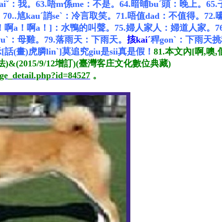
gaiˇ：我。
63.唔m係me：不是。
64.暗晡buˊ頭：晚上。
65
。
70..訄kauˊ誚seˋ：冷言取笑。
71.唔值dad：不值得。
72
啊a！啊a！啊a！]：水鴨的叫聲。
75.婦人家人：婦道人家。
7
vuˋ：母雞。
79.落雨天：下雨天。
㧡kaiˊ
稈gonˋ：下雨天
話(畫)虎膦linˋ]莫追究giu是sii真是假！
81.本文內[啊,噢
2015/9/12增訂)(臺灣客庄文化數位典藏)
age_detail.php?id=84527
。