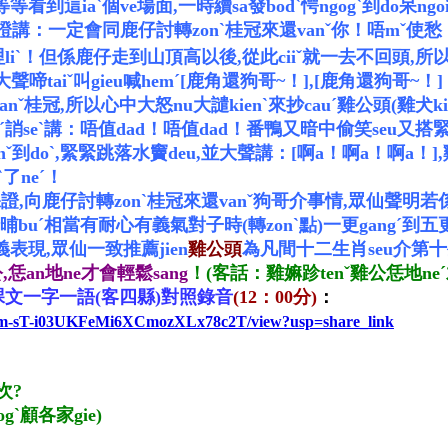
ˋ等等看到這iaˋ個ve場面,一時續sa發bodˋ愕ngogˋ到do呆ng
證講：一定會同鹿仔討轉zonˋ桂冠來還vanˇ你！唔mˇ使愁！唔
哩liˋ！但係鹿仔走到山頂高以後,從此ciiˇ就一去不回頭,所
聲啼taiˇ叫gieu喊hemˊ[鹿角還狗哥~！],[鹿角還狗哥~！]
冠,所以心中大怒nu大譴kienˋ來抄cauˊ雞公頭(雞犬kia
誚seˋ講：唔值dad！唔值dad！番鴨又暗中偷笑seu又搭緊
doˋ,緊緊跳落水竇deu,並大聲講：[啊a！啊a！啊a！],雞
ˋ了neˊ！
保證,向鹿仔討轉zonˋ桂冠來還vanˇ狗哥介事情,眾仙聲
ˊ相當有耐心有義氣對子時(轉zonˋ點)一更gangˊ到五更,
義表現,眾仙一致推薦jien
雞公頭
為凡間十二生肖seu介第十生
,恁an地ne才會輕鬆sang
！
(客話：雞嫲跈tenˇ雞公恁地ne
課文一字一語(客四縣)對照錄音
(12：00分)
：
Rb38m-sT-i03UKFeMi6XCmozXLx78c2T/view?usp=share_link
次?
gˋ顧各家gie)