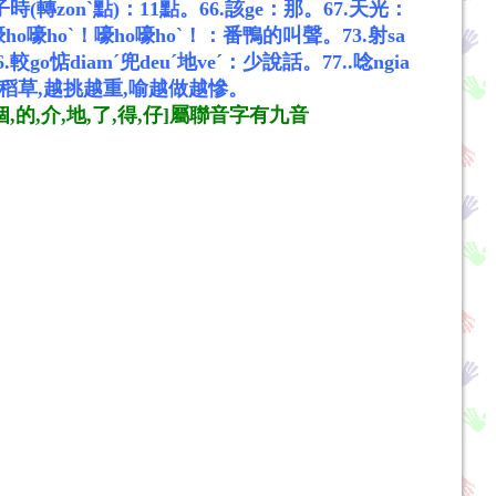
.子時(轉zonˋ點)：11點。
66.該ge：那。
67.天光：
.嚎ho嚎hoˋ！嚎ho嚎hoˋ！：番鴨的叫聲。
73.射sa
6.較go惦diamˊ兜deuˊ地veˊ：少說話。
77..唸ngia
挑稻草,越挑越重,喻越做越慘。
,個,的,介,地,了,得,仔]屬聯音字有九音