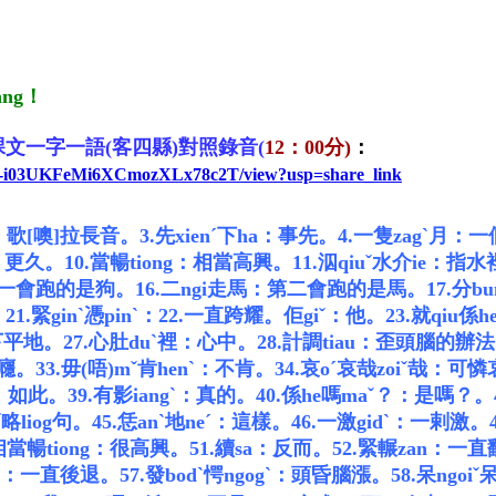
ang！
課文一字一語(客四縣)對照錄音
(
12：00分)
：
m-sT-i03UKFeMi6XCmozXLx78c2T/view?usp=share_link
！：歌[噢]拉長音。
3.先xienˊ下ha：事先。
4.一隻zagˋ月：
久：更久。
10.當暢tiong：相當高興。
11.泅qiuˇ水介ie：指
一會跑的是狗。
16.二ngi走馬：第二會跑的是馬。
17.分b
。
21.緊ginˋ憑pinˋ：
22.一直跨耀。佢giˇ：他。
23.就qiu係
山下平地。
27.心肚duˋ裡：心中。
28.計調tiau：歪頭腦的辦
過癮。
33.毋(唔)mˇ肯henˋ：不肯。
34.哀oˊ哀哉zoiˇ哉：可
：如此。
39.有影iangˋ：真的。
40.係he嗎maˇ？：是嗎？。
簡略liog句。
45.恁anˋ地neˊ：這樣。
46.一激gidˋ：一剌激。
.相當暢tiong：很高興。
51.續sa：反而。
52.緊輾zan：一
tui：一直後退。
57.發bodˋ愕ngogˋ：頭昏腦漲。
58.呆ngo