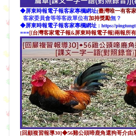
◆
屏東時報電子報
客家專欄網址(
臺灣
唯一有客家
客家
委
員
會
等等客政單位
有
加持獎勵
無？
◆
屏東時報電子報
客家專欄網址
：
https://pingtung
==
=
[(台灣客家電子報&屏東時報電子報)兩報所有文章
[回顧複習報導30]◆56雞公頭啼鹿角還狗哥介由來