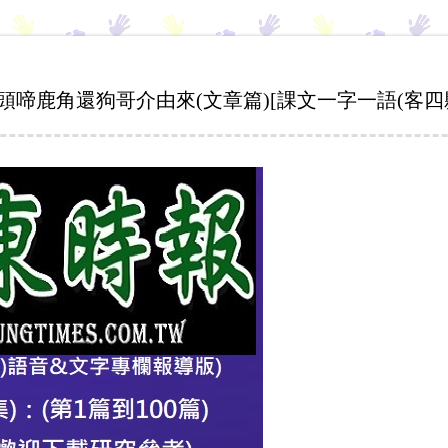
公頭啼鹿角還狗哥介由來(文章篇)[課文一字一語(客四縣