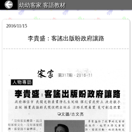
幼幼客家 客語教材
2016/11/15
李貴盛：客謠出版盼政府讓路