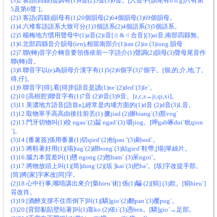
(3)2.客語(四縣)聲調有(1)4聲(2)5聲(3)6聲。[入聲字(韻尾有b.d.g)只有第
5及第6聲ˋ]。
(2)3.客語(四縣)韻母有(1)20個韻母(2)64個韻母(3)69個韻母。
(1)4.六堆客語語系大致可分(1)3個語系(2)4個語系
(3)5個語系。
(2)5.楊梅地方慣用聲母中(1)a音(2)i音[ㄓ&ㄐ合音](3)ai音,南部四縣無。
(1)6.北部四縣音介韻母(ien),相當南部介(1)ian (2)in (3)iung 韻母
(2)7.聯(轉)音字介轉音要領係依前一字語介(1)聲調(2)韻母(3)聲母尾音作
聯(轉)音。
(3)8.聯音字以(e)為韻母介漢字有(1)5(2)6個字(3)7個字。[個,的,介,地,了,
得,仔]。
(1)9.聯音字[得],看[得]到語音是讀(1)neˋ(2)dedˋ(3)leˋ。
(2)10.[高樹腔]聯音字有(1)7音 (2)8音(3)9音。[z,c,s→ji,qi,xi]。
(3)11.美濃地方語音[語首n],經常是內埔方面的(1)d音 (2)d音(3)L音。
(1)12.取物單手高高由後往前丟(1) 撅jiad (2)摒biangˊ(3)豁vogˋ
(2)13.門牙切物叫(1)咬 ngauˊ(2)齧 ngadˋ(3) 嚼jiog。[呷gab啄duiˋ吮qion
ˋ]。
(3)14.[番薯簽]係用番薯(1)切qiedˋ(2)刨pau ˇ(3)刷sodˋ。
(1)15.將鞋著好用(1)[塌]tagˋ(2)綁bongˋ(3)結giedˋ鞋帶,[塌]單絲片。
(1)16.腦力本質差叫(1)戇 ngong (2)憨hamˊ (3)呆ngoiˇ。
(1)17.將物放頭上叫(1)[筒]dungˊ(2)[垓 ]kaiˊ(3)把baˇ。[垓]字改提手部。
[筒]將[家]字豕改[同]字。
(2)18.心中行事,嘴唔講出來介[梟hieuˊ術] 係(1)騙 (2)[狷] (3)欺。[狷hieuˊ]
肙改肖。
(1)19.[酒醉支撐不住而倒下]叫(1)[驕]gioˊ(2)翻panˊ(3)覆pugˋ。
(3)20.[背部黏貼壁站著]叫(1)靠ko (2)依iˊ(3)憑ben。[驕]gioˊ→足部。