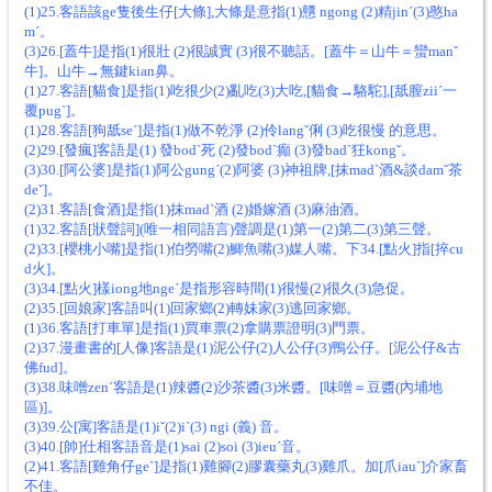
(1)25.客語該ge隻後生仔[大條],大條是意指(1)戇 ngong (2)精jinˊ(3)憨ha
mˊ。
(3)26.[蓋牛]是指(1)很壯 (2)很誠實 (3)很不聽話。[蓋牛＝山牛＝蠻manˇ
牛]。山牛→無鍵kian鼻。
(1)27.客語[貓食]是指(1)吃很少(2)亂吃(3)大吃,[貓食→駱駝],[舐膣ziiˊ一
覆pugˋ]。
(1)28.客語[狗舐seˊ]是指(1)做不乾淨 (2)伶langˇ俐 (3)吃很慢 的意思。
(2)29.[發瘋]客語是(1) 發bodˋ死 (2)發bodˋ癲 (3)發badˋ狂kongˇ。
(3)30.[阿公婆]是指(1)阿公gungˊ(2)阿婆 (3)神祖牌,[抹madˋ酒&談damˇ茶
deˇ]。
(2)31.客語[食酒]是指(1)抹madˋ酒 (2)婚嫁酒 (3)麻油酒。
(1)32.客語[狀聲詞](唯一相同語言)聲調是(1)第一(2)第二(3)第三聲。
(2)33.[櫻桃小嘴]是指(1)伯勞嘴(2)鯽魚嘴(3)媒人嘴。下34.[點火]指[捽cu
d火]。
(3)34.[點火]樣iong地ngeˊ是指形容時間(1)很慢(2)很久(3)急促。
(2)35.[回娘家]客語叫(1)回家鄉(2)轉妹家(3)逃回家鄉。
(1)36.客語[打車單]是指(1)買車票(2)拿購票證明(3)門票。
(2)37.漫畫書的[人像]客語是(1)泥公仔(2)人公仔(3)鴨公仔。[泥公仔&古
佛fud]。
(3)38.味噌zenˊ客語是(1)辣醬(2)沙茶醬(3)米醬。[味噌＝豆醬(內埔地
區)]。
(3)39.公[寓]客語是(1)iˇ(2)iˋ(3) ngi (義) 音。
(3)40.[帥]仕相客語音是(1)sai (2)soi (3)ieuˊ音。
(2)41.客語[雞角仔geˋ]是指(1)雞腳(2)膠囊藥丸(3)雞爪。加[爪iauˋ]介家畜
不佳。