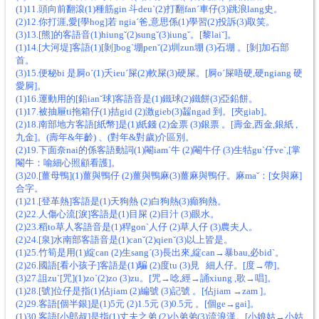
(1)11.頭向前翻滾(1)種筋gin 斗deuˋ(2)打翻fanˊ車仔(3)跳浪lang史。
(2)12.你打涯,愛[學hog]若 ngiaˊ爸,意思係(1)學習(2)投訴(3)取笑。
(3)13.[熊]的客語音(1)hiungˇ(2)sungˇ(3)iungˇ。[黎laiˇ]。
(1)14.[大河堤]客語(1)[剝]bogˋ堋penˇ(2)圳zun堋 (3)石堋 。[剝]加石部
首。
(3)15.便秘bi 是屙oˊ(1)夭ieuˊ屎(2)軟屎(3)硬屎。[屙oˊ屎唔硬,硬ngiang 硬
愛屙]。
(1)16.運動用的[鉛ianˇ球]客語音是(1)鐵球(2)鐵餅(3)亞鉛餅。
(1)17.被抽屜ti拖箱仔(1)拮gid (2)激gieb(3)齧ngad 到。[夾giab]。
(2)18.南部地方客語[紙幣]是(1)紙錢 (2)金票 (3)銀票 。[壽金,西金,銀紙 ,
九金]。(壽年&年齡) 、(對年&對歲)介區別。
(2)19.下面奈nai的係客語動詞(1)閹iamˊ牛 (2)閹牛仔 (3)生牯guˋ仔veˋ,[掌
閹牛：喻細心照顧看護]。
(3)20.[薑母鴨](1)薑與鴨仔 (2)薑與鴨麻(3)薑麻與鴨仔。麻maˇ：[女與麻]
合字。
(1)21.[登革熱]客語是(1)天狗熱 (2)白狗熱(3)癲狗熱。
(2)22.人傷心流[淚]客語是(1)目屎 (2)目汁 (3)眼水。
(2)23.稻to草人客語音是(1)稈gonˋ人仔 (2)草人仔 (3)農夫人。
(2)24.[泉]水南部客語音是(1)canˇ(2)qienˇ(3)以上皆是。
(1)25.竹筍是用(1)綻can (2)生sangˊ(3)長出來,綻can→暴bau,必bidˋ。
(2)26.國語[看小孩子]客語是(1)騙 (2)度tu (3)見 細人仔。[度→帶]。
(3)27.詛zuˋ[咒](1)zoˋ(2)zo (3)zu。[咒→唸,經→誦xiung ,歌→唱]。
(1)28.[號]位仔是指(1)佔jiam (2)編號 (3)記號 。[佔jiam →zam ]。
(2)29.客語[個半銀]是(1)5元 (2)1.5元 (3)0.5元 。[個ge→gai]。
(1)30.客語[小郎叔]是指(1)丈夫之弟 (2)小弟弟(3)流浪漢。[小娘姑→小姑