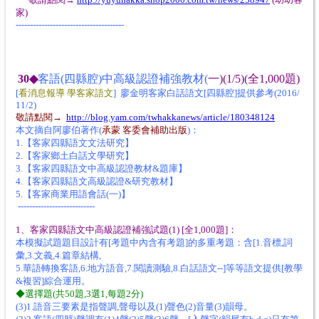
家)
--------------------------------------
30◆
客語(四縣腔)中高級認證補強教材(
一)
(1/5)(全1,000題)
[
看消息報導 學客家語文
] 廖金明客家白話語文[四縣腔]提供參考(2016/
11/2)
敬請點閱→
http://blog.yam.com/twhakkanews/article/180348124
本文摘自阿廖伯著作(
承蒙 客委會補助出版
)：
1.【客家四縣語文文法研究】
2.【客家鄉土白話文學研究】
3.【客家四縣語文中高級認證教材&題庫】
4.【客家四縣語文高級認證&研究教材】
5.【客家商業用語會話(一)】
---------------------------
1、客家四縣語文中高級認證補強試題(1) [全1,000題]：
本模擬試題題目設計有[考題中內含有考題]的多重考題：含[1.音標,詞
彙,3.文義,4.篇章結構,
5.華語轉換客語,6.地方語音,7.閱讀測驗,8.白話語文--]等等語文提供[教學
&複習]綜合運用。
◆選擇題(共50題,3選1,每題2分)
(3)1.語音三要素是指聲調,聲母以及(1)聲色(2)音量(3)韻母。