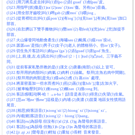
(3)22.[用刀將瓜皮去掉]叫(1)剖po (2)刮 guadˋ (3)刨pauˇ皮。
(3)23.用指甲[抓]傷是(1)zaˊ(2)zauˋ (3)iauˋ傷。另有(saˊ)音義。
(1)24.[用全部牙齒咬]叫(1)呷gab (2)糜moiˋ (3)嚼jiog 。
(1)25.[從胃裡吐出]叫(1)反ponˊ(2)[有iogˋ] (3)[見lianˋ],[有]&[見lianˋ]加口
部首。
(3)26.[在肚臍以下雙手搬物]叫(1)攬lamˋ(2) 勒led(3)[兜]deuˊ,[兜]加提手
部首。
(1)27.火山爆發同地動會產生(1)海嘯sau (2)颱風 (3)瘟vunˊ疫id。
(1)28.孱孱zanˊ是指(1)男子(2)女子(3)老人 的體格弱小。呰zeˋ(女子)。
(1)29.切生魚片客語叫(1)剮guaˋ(gaˋ) (2)刮guadˋ(3)割godˋ魚生。
(1)30.[上,前,後,左,右]高出叫(1)突tudˋ(2﹚[ㄊ]tud (3)凸tud。三字義不
同。
(3)31.從前客家私塾所教的是(1)漢文 (2)唐書(南部) (3)以上 皆可。
(2)32.祭拜用的肉類叫(1)肉氣 (2)肉料 (3)油氣。祭拜[左魚右肉中間雞]。
(1)33.[祭拜用的肉類]是先(1)煠sab(2)煮 (3) 蒸ziinˊ 處理。
(3)34.將菜密蓋加一些水而煮叫(1)煎(2)蒸(3)[翕hibˋ],[翕]左加火字。
(2)35.[被車輪壓到]叫(1)衝zungˊ(2)輾zan (3)撞cong 到。
(2)36.客語感嘆詞[啊-哈！→a-ha！]語音是表示(1)得意(2)失望(3)生氣。
(1)37.[恁anˋ地neˊ係meˇ]這樣是(1)內埔 (2)美濃 (3)苗栗 地區女性慣用語
尾音。
(2)38.[相思]樹客語音(1)xiongˊsiiˊ(2) hiongˊ xiˊ(3)xiongˊ xiˊ。
(2)39.內埔[鄉]客語音(1)xiongˊ(2﹚hiongˊ(3)sang。
(3)40.客語[eu]為韻母.但沒有(1)d (2)L (3)g 為聲母的客語音。
(3)41.客語[og]為韻母.但無(1)b (2)p (3)n 為聲母的客語音。
(1)42.[ji ,qi ,xi ]聲母是(1)輕短 (2)重短 (3長輕 音來發音。