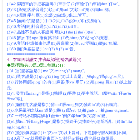
(1)42.腳踏車的手把客語叫(1)車手仔 (2)車輪仔(3)車頓dunˋ仔neˋ。
(2)43.[魚鰓]客語音是(1)頦goiˊ鰓soiˊ(2)頦hoiˊ鰓 (3)頦hoi鰓。
(1)44.[標題]字句應(1)文讀(2)白讀(3)以上皆可。
(2)45.[面帕仔]是指(1)手巾(2)毛巾(3)浴iugˋ巾(洗身帕)。
(1)46.客語[飼]料音是(1)ciiˇ(2)siiˋ(3)cii音。
(2)47.品性不良的人客語叫[壞]人(1)fai (2)faiˋ(3)faiˇ。
(1)48.[飢giˊ餓 ngo 搶食]客語叫(1)兇hiungˊ(2)惡ogˋ(3)兇惡。
(1)49.客語[好壞都由他講](1)圓扁嘴 (2)伯badˋ勞嘴(3)鯽jidˋ魚嘴。
(1)50.[鮪]魚客語是(1) viˊ(2) fi (3) iuˊ音。
======================
4、客家四縣語文[中高級認證]補強試題(4)
◆選擇題(共50題,3選1,每題2分)：
(1)1.[盲]腸客語是(1) moˊ(2) miangˊ(3) mongˇ。
(3)2.[躍]客語是(1) qiogˋ(2) iogˋ(3)以上皆是。[雀qiogˋ躍qiogˋ三尺]。
(3)3.行路用[躍qiogˋ] 的有(1)麻雀(禾voˇ畢仔) (2)殭giongˊ屍siiˊ(3)以上皆
是。
(3)4.[發青眠miangˊ]是指(1)熟睡 (2)夢遊 (3)夢中說話。[魔神siinˇ仔neˋ&
禾voˇ蝦]。
(2)5.[癩痢狗]客語是指(1)發bodˋ脹zong狗(2)發鹵luˊ狗(3)石頭狗。
(3)6.水果最初之味mi 道是(1)酸 (2)澀sebˋ(3)鹼giabˋ。[鹼giamˋ&giam]。
(3)7.一時站不穩客語叫(1)昏funˊ倒(2)暈funˇ倒(3)凌linˊ親。
(3)8.[揣tonˇ鈴liang仔ngeˋ]是指(1)摸鈴子(2)捧鈴仔(3)猜謎語。[鈴linˇ,lia
ng,long,din ]。
(3)9.[鶯]歌鎮客語(1) inˊ(2) enˊ(3)以上皆可。下題[雞仔眼&雞眼]不同。
(1)10.夜了veˇ就看唔到東西叫(1)雞仔ieˋ眼(2)青光眼(3)陰陽眼。