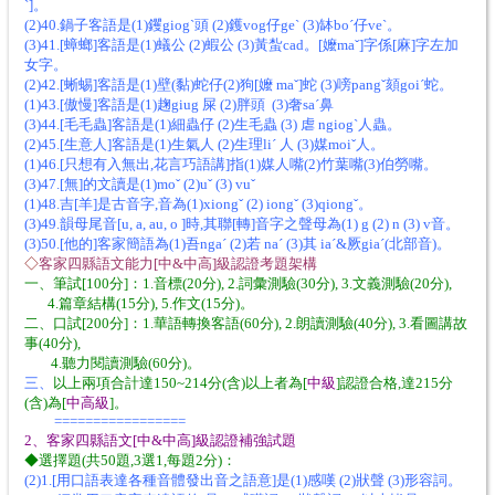
ˋ]。
(2)40.鍋子客語是(1)钁giogˋ頭 (2)鑊vog仔geˋ (3)缽boˊ仔veˋ。
(3)41.[蟑螂]客語是(1)蟻公 (2)蝦公 (3)黃蚻cad。[嬤maˇ]字係[麻]字左加
女字。
(2)42.[蜥蜴]客語是(1)壁(黏)蛇仔(2)狗[嬤 maˇ]蛇 (3)嗙pangˇ頦goiˊ蛇。
(1)43.[傲慢]客語是(1)趜giug 屎 (2)胖頭 (3)奢saˊ鼻
(3)44.[毛毛蟲]客語是(1)細蟲仔 (2)生毛蟲 (3) 虐 ngiogˋ人蟲。
(2)45.[生意人]客語是(1)生氣人 (2)生理liˊ 人 (3)媒moiˇ人。
(1)46.[只想有入無出,花言巧語講]指(1)媒人嘴(2)竹葉嘴(3)伯勞嘴。
(3)47.[無]的文讀是(1)moˇ (2)uˇ (3) vuˇ
(1)48.吉[羊]是古音字,音為(1)xiongˇ (2) iongˇ (3)qiongˇ。
(3)49.韻母尾音[u, a, au, o ]時,其聯[轉]音字之聲母為(1) g (2) n (3) v音。
(3)50.[他的]客家簡語為(1)吾ngaˊ (2)若 naˊ (3)其 iaˊ&厥giaˊ(北部音)。
◇
客家四縣語文能力[中&中高]級認證考題架構
一、筆試[100分]：1.音標(20分), 2.詞彙測驗(30分), 3.文義測驗(20分),
4.篇章結構(15分), 5.作文(15分)。
二、口試[200分]：1.華語轉換客語(60分), 2.朗讀測驗(40分), 3.看圖講故
事(40分),
4.聽力閱讀測驗(60分)。
三、
以上兩項合計達150~214分(含)以上者為[
中級
]認證合格,達215分
(含)為[
中高級
]。
=================
2、客家四縣語文[中&中高]級認證補強試題
◆選擇題(共50題,3選1,每題2分)：
(2)1.[用口語表達各種音體發出音之語意]是(1)感嘆 (2)狀聲 (3)形容詞。