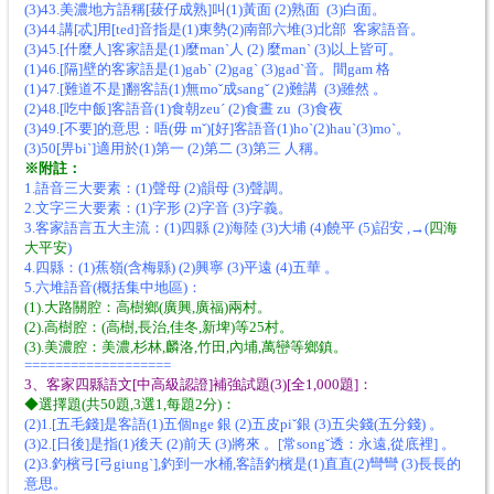
(3)43.美濃地方語稱[菝仔成熟]叫(1)黃面 (2)熟面 (3)白面。
(3)44.講[忒]用[ted]音指是(1)東勢(2)南部六堆(3)北部 客家語音。
(3)45.[什麼人]客家語是(1)麼manˋ人 (2) 麼manˋ (3)以上皆可。
(1)46.[隔]壁的客家語是(1)gabˋ (2)gagˋ (3)gadˋ音。間gam 格
(1)47.[難道不是]翻客語(1)無moˇ成sangˇ (2)難講 (3)雖然 。
(2)48.[吃中飯]客語音(1)食朝zeuˊ (2)食晝 zu (3)食夜
(3)49.[不要]的意思：唔(毋 mˇ)[好]客語音(1)hoˋ(2)hauˋ(3)moˋ。
(3)50[畀biˋ]適用於(1)第一 (2)第二 (3)第三 人稱。
※附註：
1.語音三大要素：(1)聲母 (2)韻母 (3)聲調。
2.文字三大要素：(1)字形 (2)字音 (3)字義。
3.客家語言五大主流：(1)四縣 (2)海陸 (3)大埔 (4)饒平 (5)詔安 ,→(
四海
大平安
)
4.四縣：(1)蕉嶺(含梅縣) (2)興寧 (3)平遠 (4)五華 。
5.六堆語音(概括集中地區)：
(1).大路關腔：高樹鄉(廣興,廣福)兩村。
(2).高樹腔：(高樹,長治,佳冬,新埤)等25村。
(3).美濃腔：美濃,杉林,麟洛,竹田,內埔,萬巒等鄉鎮。
===================
3、客家四縣語文[中高級認證]補強試題(3)[全1,000題]：
◆選擇題(共50題,3選1,每題2分)：
(2)1.[五毛錢]是客語(1)五個nge 銀 (2)五皮piˇ銀 (3)五尖錢(五分錢) 。
(3)2.[日後]是指(1)後天 (2)前天 (3)將來 。[常songˇ透：永遠,從底裡] 。
(2)3.釣檳弓[弓giungˋ],釣到一水桶,客語釣檳是(1)直直(2)彎彎 (3)長長的
意思。