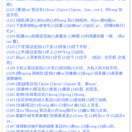
娘]。
(2)31.[遷]徙saiˋ客語音(1)kianˊ (2)qienˊ(3)qian。[ian→ien ]。邦bangˊ加
提手部。
(1)32.[抽筋]客語(1)糾jiu筋(2)邦bangˊ筋(3)抽筋肉。糾jiu 纏&縐jiu。
(3)33.下面那個較go後發生(1)流膿 (2)結瘌ladˋ (3)結疕 piˋ。[田螺&蜆仔]
疕piˋ。
(2)34.情[竇deu]初開是指如(1)鼻竇炎 (2)蜂竇 (3)利瑪竇的竇 一樣。<鳥d
iauˊ竇]。
(1)35.[下背]客語是指(1)下面 (2)背後 (3)背下半部 。
(3)36.[上早]客語是指(1)早上 (2)中午ngˋ(3)頭先。
(1)37.跟ginˊ人買東西又叫(1)交官 (2)交干 (3)交手 。[俗語：交官窮 ,交鬼
死]。
(1)38.大粒人客語是指(1)大官(2)派頭粗(3)大頭。大粒人與大粒不同。
(3)39.[戇ngong 面精肚]是指(1)傻saˋ頭傻腦 (2)呆ngoiˇ頭呆腦 (3)表面傻
實際聰明。
(2)40.[虔]誠客語音(1)kianˊ(2)kianˇ (3)qiamˊ音。拳kianˇ。
(1)41.[器量狹小]客語意(1)青面 (2)番面 (3)白面 的意思。
(2)42.老[蚌]生珠客語音(1)bong (2)pong (3)bang 。
(1)43.[全莊皆曉]的婦人客語(1)莊伯姆 (2)老伯姆 (3)阿三伯姆。
(3)44.[生鏽]客語(1)生sangˊ鹵luˊ(2)發bodˋ鹵(3)以上 皆是。
(2)45.流liuˇ氓mongˇ客語是(1)竹diag雞仔ieˋ(2)鱸luˇ鰻(3)太保。
(2)46.戲劇中經常將鼻嘴打扮難看者是(1)小seuˋ生 (2)阿丑cuˋ仔 (3)花旦d
an 。
(1)47.身體動但物不動的碰擦,客語叫(1)摩mo (2)撞cong (3)搓co到。
(3)48.我[和]你去客語是(1)同 (2)皆gaiˋ(3)以上 皆可。