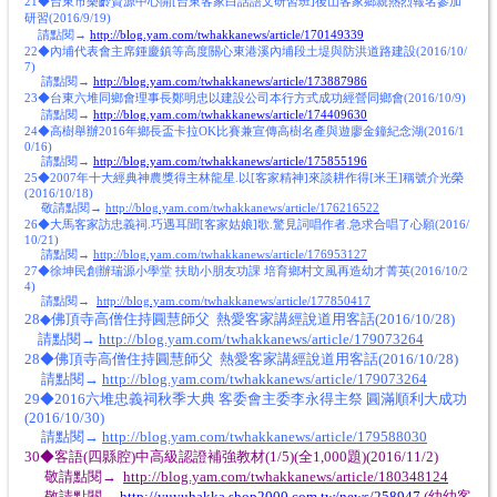
21◆台東市樂齡資源中心開[台東客家白話語文研習班]後山客家鄉親熱烈報名參加
研習(2016/9/19)
請點閱→
http://blog.yam.com/twhakkanews/article/170149339
22◆內埔代表會主席鍾慶鎮等高度關心東港溪內埔段土堤與防洪道路建設(2016/10/
7)
請點閱→
http://blog.yam.com/twhakkanews/article/173887986
23◆台東六堆同鄉會理事長鄭明忠以建設公司本行方式成功經營同鄉會(2016/10/9)
請點閱→
http://blog.yam.com/twhakkanews/article/174409630
24◆高樹舉辦2016年鄉長盃卡拉OK比賽兼宣傳高樹名產與遊廖金鐘紀念湖(2016/1
0/16)
請點閱→
http://blog.yam.com/twhakkanews/article/175855196
25◆2007年十大經典神農獎得主林龍星.以[客家精神]來談耕作得[米王]稱號介光榮
(2016/10/18)
敬請點閱→
http://blog.yam.com/twhakkanews/article/176216522
26◆大馬客家訪忠義祠.巧遇耳聞[客家姑娘]歌.驚見詞唱作者.急求合唱了心願(2016/
10/21)
請點閱→
http://blog.yam.com/twhakkanews/article/176953127
27◆徐坤民創辦瑞源小學堂 扶助小朋友功課 培育鄉村文風再造幼才菁英(2016/10/2
4)
請點閱→
http://blog.yam.com/twhakkanews/article/177850417
28◆佛頂寺高僧住持圓慧師父 熱愛客家講經說道用客話(2016/10/28)
請點閱→
http://blog.yam.com/twhakkanews/article/179073264
28◆佛頂寺高僧住持圓慧師父 熱愛客家講經說道用客話(2016/10/28)
請點閱→
http://blog.yam.com/twhakkanews/article/179073264
29◆2016六堆忠義祠秋季大典 客委會主委李永得主祭 圓滿順利大成功
(2016/10/30)
請點閱→
http://blog.yam.com/twhakkanews/article/179588030
30◆客語(四縣腔)中高級認證補強教材(1/5)(全1,000題)(2016/11/2)
敬請點閱→
http://blog.yam.com/twhakkanews/article/180348124
敬請點閱→
http://yuyuhakka.shop2000.com.tw/news/258947
(幼幼客