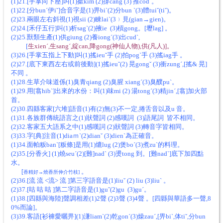
(1)21.[手掌向下壓]叫(1)撳kim (2)撐cang (3) 推codˋ。
(1)22.[分bunˊ伊iˇ]合音字是(1)畀biˋ(2)分bun ˋ(3)體tuiˇ(tiˇ)。
(2)23.兩眼左右斜視(1)視sii (2)睞laiˋ(3﹚見(gian→gien)。
(2)24.[禾仔五行]叫(1)析sagˋ(2)掖ie (3)槓gong。[壢lag] 。
(2)25.獸類生產(1)供giung (2)養iongˊ(3)出cudˋ,
[
生xienˊ,生sangˊ,綻can,降gong(神仙人物),供(凡人)]。
(3)26.[手掌五指上下動]叫(1)搖ieuˇ手 (2)拍pogˋ手 (3)搖iag手 。
(2)27.[底下東西左右或前後動](1)搖ieuˇ(2) 晃gongˇ (3)衝zungˊ,[搖& 晃]
不同 。
(1)28.生草介味道係(1)臭青qiang (2)臭腥 xiangˊ(3)臭醭puˋ。
(1)29.用[翕hibˋ]出來的水份：叫(1)味mi (2) 湯tongˊ(3)精jinˊ,[翕]加火部
首。
(2)30.四縣客家[六堆]語音(1)有(2)無(3)不一定,捲舌音以及u 音。
(1)31.各族群傳統語言之(1)狀聲詞 (2)感嘆詞 (3)語尾詞 皆不相同。
(2)32.客家五大語系之中(1)感嘆詞 (2)狀聲詞 (3)轉音字皆相同。
(3)33.字[典]注音(1)diaｍˋ(2)dianˇ (3)dienˋ為正確音。
(1)34.面帕粄banˋ[粄條]是用(1)熝lug (2)煲boˊ(3)煮zuˋ的料理。
(2)35.[分香火] (1)燒seuˊ(2)[難]nadˋ (3)燙tong 到。[難nadˋ]底下加四點
水。
[
。
香精好→燒香所伸介竹枝]
(2)36.[流 流 <流> 流 ]第三字語音是(1)liuˇ (2) liu (3)liuˋ 。
(2)37.[咕 咕 咕 ]第二字語音是(1)guˇ(2)gu (3)guˊ。
(1)38.[四縣與海陸]聲調相差(1)2聲 (2)3聲 (3)4聲 。[四縣與華語多一聲,8
0%而論]。
(3)39.客語[衫褲愛曬畀](1)溓liamˋ(2)乾gonˊ(3)燥zauˊ,[畀biˋ,体tiˇ,分bun