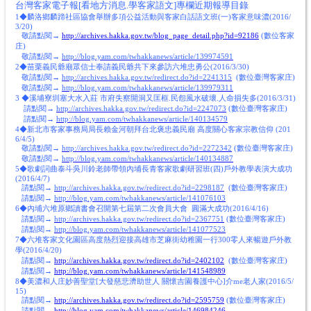
台灣客家電子報[看地方消息.學客家語文]專欄近期報導目錄
1◆麟洛鄉麟蹄社區協會舉辦多項公益活動與客家白話語文班(一)客家意味濃(2016/
3/20)
敬請點閱→
http://archives.hakka.gov.tw/blog_page_detail.php?id=92186
(數位客家
庄)
敬請點閱→
http://blog.yam.com/twhakkanews/article/139974591
2◆苗栗義民爺廟眾信士奉請義民爺共下來參訪六堆忠勇公(2016/3/30)
敬請點閱→
http://archives.hakka.gov.tw/redirect.do?id=2241315
(數位臺灣客家庄)
敬請點閱→
http://blog.yam.com/twhakkanews/article/139979311
3 ◆溪埔寮圳塞大水入莊 市府失察開洞又匡框.民怨風水破壞.人命損失多(2016/3/31)
請點閱→
http://archives.hakka.gov.tw/redirect.do?id=2247073
(數位臺灣客家庄)
請點閱→
http://blog.yam.com/twhakkanews/article/140134579
4◆新北市客家事務局局長賴金河朝拜台北褒忠義民廟 高度關心客家宗教信仰 (201
6/4/5)
敬請點閱→
http://archives.hakka.gov.tw/redirect.do?id=2272342
(數位臺灣客家庄)
敬請點閱→
http://blog.yam.com/twhakkanews/article/140134887
5◆歌劇詞曲泰斗吳川鈴老師帶領內埔長青客家歌劇研習班(四)戶外教學表演大成功
(2016/4/7)
請點閱→
http://archives.hakka.gov.tw/redirect.do?id=2298187
(數位臺灣客家庄)
請點閱→
http://blog.yam.com/twhakkanews/article/141076103
6◆內埔六堆原鄉讀書會召開第七屆第二次會員大會 圓滿大成功(2016/4/16)
請點閱→
http://archives.hakka.gov.tw/redirect.do?id=2367751
(數位臺灣客家庄)
請點閱→
http://blog.yam.com/twhakkanews/article/141077523
7◆六堆客家文化園區高度熱烈迎接高雄市芝麻街幼稚園一行300零人來暢遊戶外教
學(2016/4/20)
請點閱→
http://archives.hakka.gov.tw/redirect.do?id=2402102
(數位臺灣客家庄)
請點閱→
http://blog.yam.com/twhakkanews/article/141548989
8◆美濃和人庄妙善聖堂[大發慈悲濟助世人 關懷吉園養護中心]介me老人家(2016/5/
15)
請點閱→
http://archives.hakka.gov.tw/redirect.do?id=2595759
(數位臺灣客家庄)
請點閱→
http://blog.yam.com/twhakkanews/article/146984246