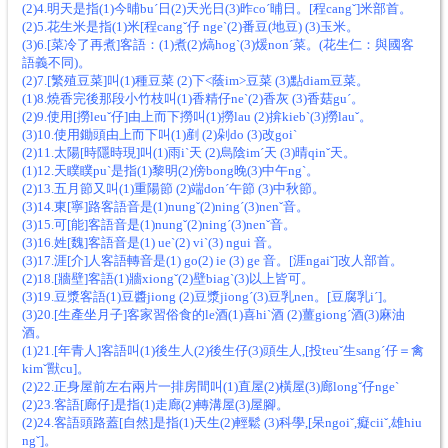
(2)4.明天是指(1)今晡buˊ日(2)天光日(3)昨coˊ晡日。[程cangˇ]米部首。
(2)5.花生米是指(1)米[程cangˇ仔 ngeˋ(2)番豆(地豆) (3)玉米。
(3)6.[菜冷了再煮]客語：(1)煮(2)熇hogˋ(3)煖nonˊ菜。(花生仁：與國客
語義不同)。
(2)7.[繁殖豆菜]叫(1)種豆菜 (2)下<蔭im>豆菜 (3)點diam豆菜。
(1)8.燒香完後那段小竹枝叫(1)香精仔neˋ(2)香灰 (3)香菇guˊ。
(2)9.使用[撈leuˇ仔]由上而下撈叫(1)撈lau (2)揜kiebˋ(3)撈lauˇ。
(3)10.使用鋤頭由上而下叫(1)剷 (2)剁do (3)改goiˋ
(2)11.太陽[時隱時現]叫(1)雨iˋ天 (2)烏陰imˊ天 (3)晴qinˇ天。
(1)12.天瞨瞨puˋ是指(1)黎明(2)傍bong晚(3)中午ngˋ。
(2)13.五月節又叫(1)重陽節 (2)端donˊ午節 (3)中秋節。
(3)14.東[寧]路客語音是(1)nungˇ(2)ningˊ(3)nenˇ音。
(3)15.可[能]客語音是(1)nungˇ(2)ningˊ(3)nenˇ音。
(3)16.姓[魏]客語音是(1) ueˋ(2) viˋ(3) ngui 音。
(3)17.涯[介]人客語轉音是(1) go(2) ie (3) ge 音。[涯ngaiˇ]改人部首。
(2)18.[牆壁]客語(1)牆xiongˇ(2)壁biagˋ(3)以上皆可。
(3)19.豆漿客語(1)豆醬jiong (2)豆漿jiongˊ(3)豆乳nen。[豆腐乳iˊ]。
(3)20.[生產坐月子]客家習俗食的le酒(1)喜hiˋ酒 (2)薑giongˊ酒(3)麻油
酒。
(1)21.[年青人]客語叫(1)後生人(2)後生仔(3)頭生人,[投teuˇ生sangˊ仔＝禽
kimˇ獸cu]。
(2)22.正身屋前左右兩片一排房間叫(1)直屋(2)橫屋(3)廊longˇ仔ngeˋ
(2)23.客語[廊仔]是指(1)走廊(2)轉溝屋(3)屋腳。
(2)24.客語頭路蓋[自然]是指(1)天生(2)輕鬆 (3)科學,[呆ngoiˇ,癡ciiˇ,雄hiu
ngˇ]。