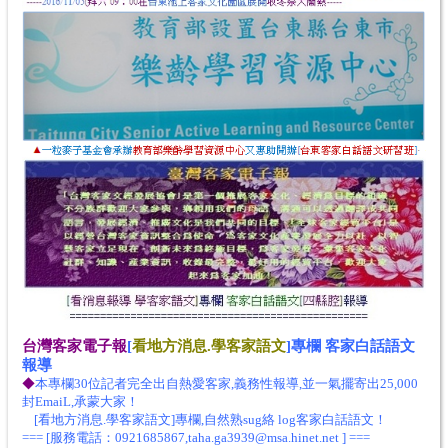
台灣客家電子報
[
看地方消息.學客家語文
]專欄 客家白話語文
報導
◆
本專欄30位記者完全出自熱愛客家,義務性報導,並一氣擺寄出25,000
封EmaiL,承蒙大家！
[看地方消息.學客家語文]專欄,自然熟sug絡 log客家白話語文！
=== [服務電話：0921685867,taha.ga3939@msa.hinet.net ] ===