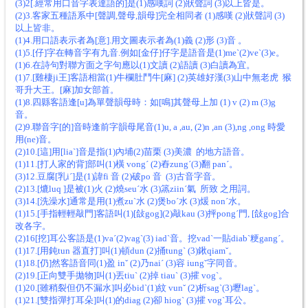
(3)2[.經常用口音字表達語的]是(1)感嘆詞 (2)狀聲詞 (3)以上皆是。
(2)3.客家五種語系中[聲調,聲母,韻母]完全相同者 (1)感嘆 (2)狀聲詞 (3)
以上皆非。
(1)4.用口語表示者為[意].用文圖表示者為(1)義 (2)形 (3)音 。
(1)5.[仔]字在轉音字有九音.例如[金仔]仔字是語音是(1)meˋ(2)veˋ(3)e。
(1)6.在詩句對聯方面之字句應以(1)文讀 (2)語讀 (3)白讀為宜。
(1)7.[雞棲ji王]客語相當(1)牛欄肚鬥牛[麻] (2)英雄好漢(3)山中無老虎 猴
哥升大王。[麻]加女部首。
(1)8.四縣客語逢[u]為單聲韻母時：如[鳴]其聲母上加 (1) v (2) m (3)g
音。
(2)9.聯音字[的]音時逢前字韻母尾音(1)u, a ,au, (2)n ,an (3),ng ,ong 時愛
用(ne)音。
(2)10.[這]用[liaˋ]音是指(1)內埔(2)苗栗 (3)美濃 的地方語音。
(1)11.[打人家的背]部叫(1)橫 vongˊ (2)舂zungˊ(3)翻 panˊ。
(3)12.豆腐[乳iˊ]是(1)諱fi 音 (2)破po 音 (3)古音字音。
(2)13.[熝luq ]是被(1)火 (2)燒seuˊ水 (3)篜ziinˊ氣 所致 之用詞。
(3)14.[洗澡水]通常是用(1)煮zuˋ水 (2)煲boˊ水 (3)煖 nonˊ水。
(1)15.[手指輕輕敲門]客語叫(1)[敆gog](2)敲kau (3)抨pongˊ門, [敆gog]合
改各字。
(2)16[挖]耳公客語是(1)vaˊ(2)vagˋ(3) iadˋ音。挖vadˋ一貼diabˋ粳gangˊ。
(1)17.[用鈍tun 器直打]叫(1)頓dun (2)捅tungˋ (3)鍬qiamˇ。
(1)18.[仍]然客語音同(1)盈 inˇ (2)乃naiˊ (3)容 iungˇ字同音。
(2)19.[正向雙手拋物]叫(1)丟tiuˋ (2)掉 tiauˋ (3)攉 vogˋ。
(1)20.[雖稍裂但仍不漏水]叫必bidˋ(1)紋 vunˇ (2)析sagˋ(3)壢lagˋ。
(1)21.[雙指彈打耳朵]叫(1)的diag (2)卻 hiogˋ (3)攉 vogˋ耳公。