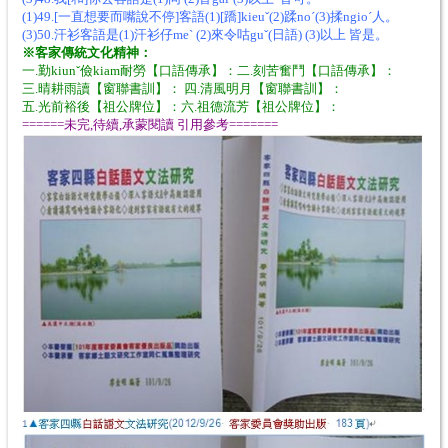
(1)49.[一直想要而嘴說不停]客語(1)[蹻]kieuˇ(2)蹂noˊ(3)揉ngioˊ人。
(3)50.汗衫客語是(1)汗衫仔meˋ (2)來令咕guˇ(日語) (3)以上 皆是。
※客家傳統文化精神：
一.勤kiunˇ儉kiam耐勞【口語傳承】：二.刻苦奮鬥【口語傳承】：
三.晴耕雨讀【窗聯書訓】： 四.清風明月【窗聯書訓】：
五.光前裕後【祖公牌位】：六.祖德流芳【祖公牌位】：
======未完,待續,承蒙閱讀 引用參考=======