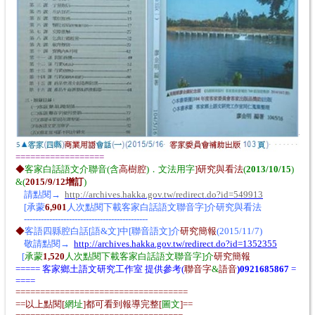
==================
◆
客家白話語文介聯音(含
高樹腔
)．文法用字
]研究與看法
(
2013/10/15
)
&(
2015/9/12增訂
)
請點閱→
http://archives.hakka.gov.tw/redirect.do?id=549913
[承蒙
6,901
人次點閱下載客家白話語文聯音字]介研究與看法
--------------------------------------------
◆
客語四縣腔白話[語&文]中[聯音語文]介
研究簡報
(2015/11/7)
敬請點閱→
http://archives.hakka.gov.tw/redirect.do?id=1352355
[
承蒙
1,520
人次點閱下載客家白話語文聯音字]介
研究簡報
===== 客家鄉土語文研究工作室 提供參考(
聯音字
&
語音
)0921685867
=
====
===================================
==以上點閱[
網址
]都可看到報導完整[
圖文
]==