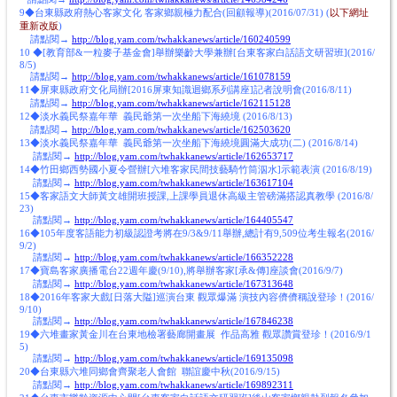
9◆台東縣政府熱心客家文化 客家鄉親極力配合(回顧報導)(2016/07/31) (
以下網址
重新改版
)
請點閱→
http://blog.yam.com/twhakkanews/article/160240599
10 ◆[教育部&一粒麥子基金會]舉辦樂齡大學兼辦[台東客家白話語文研習班](2016/
8/5)
請點閱→
http://blog.yam.com/twhakkanews/article/161078159
11◆屏東縣政府文化局辦[2016屏東知識迴鄉系列講座]記者說明會(2016/8/11)
請點閱→
http://blog.yam.com/twhakkanews/article/162115128
12◆淡水義民祭嘉年華 義民爺第一次坐船下海繞境 (2016/8/13)
請點閱→
http://blog.yam.com/twhakkanews/article/162503620
13◆淡水義民祭嘉年華 義民爺第一次坐船下海繞境圓滿大成功(二) (2016/8/14)
請點閱→
http://blog.yam.com/twhakkanews/article/162653717
14◆竹田鄉西勢國小夏令營辦[六堆客家民間技藝騎竹筒泅水]示範表演 (2016/8/19)
請點閱→
http://blog.yam.com/twhakkanews/article/163617104
15◆客家語文大師黃文雄開班授課,上課學員退休高級主管磅滿搭認真教學 (2016/8/
23)
請點閱→
http://blog.yam.com/twhakkanews/article/164405547
16◆105年度客語能力初級認證考將在9/3&9/11舉辦,總計有9,509位考生報名(2016/
9/2)
請點閱→
http://blog.yam.com/twhakkanews/article/166352228
17◆寶島客家廣播電台22週年慶(9/10),將舉辦客家[承&傳]座談會(2016/9/7)
請點閱→
http://blog.yam.com/twhakkanews/article/167313648
18◆2016年客家大戲[日落大隘]巡演台東 觀眾爆滿 演技內容儕儕稱說登珍！(2016/
9/10)
請點閱→
http://blog.yam.com/twhakkanews/article/167846238
19◆六堆畫家黃金川在台東地檢署藝廊開畫展 作品高雅 觀眾讚賞登珍！(2016/9/1
5)
請點閱→
http://blog.yam.com/twhakkanews/article/169135098
20◆台東縣六堆同鄉會齊聚老人會館 聯誼慶中秋(2016/9/15)
請點閱→
http://blog.yam.com/twhakkanews/article/169892311